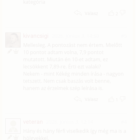
kategória
2
Válasz
kivancsigi
2026. június 3. 14:50
#5
Mellesleg. A pontozást nem értem. Mielőtt
10 pontot adtam volna, 7,9 pontot
mutatott. Miután én 10-et adtam, ez
lecsökkent 7,89-re. Érti ezt valaki?
Nekem - mint Kékég minden írása - nagyon
tetszett. Nem csak baszás volt benne,
hanem az érzelmek szép leírása is.
1
Válasz
veteran
2026. június 3. 12:14
#4
V
Hány és hány férfi viselkedik így még ma is a
hölgyekkel.