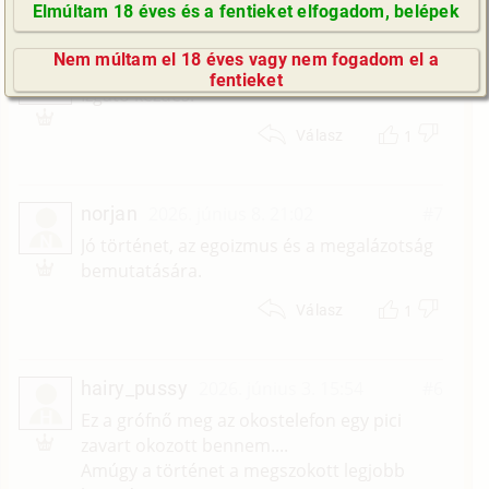
Elmúltam 18 éves és a fentieket elfogadom, belépek
1
GyIK / FAQ
Nem múltam el 18 éves vagy nem fogadom el a
Tom57
2026. július 12. 02:01
#8
Impresszum
fentieket
T
Izgató kezdés.
E-mail küldése
1
Válasz
norjan
2026. június 8. 21:02
#7
N
Jó történet, az egoizmus és a megalázotság
bemutatására.
1
Válasz
hairy_pussy
2026. június 3. 15:54
#6
H
Ez a grófnő meg az okostelefon egy pici
zavart okozott bennem....
Amúgy a történet a megszokott legjobb