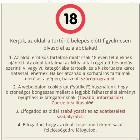
Főoldal
/
Fórum
/
Történetek
/
Ego, avagy a szentek bukása 1. rész
Történetek
Ego, avagy a szentek bukása 1. rész
Képregények
Kérjük, az oldalra történő belépés előtt figyelmesen
Filmek
olvasd el az alábbiakat!
A témához tartozó történet:
Írók
Az oldal erotikus tartalma miatt csak 18 éven felülieknek
Ego, avagy a szentek bukása 1. rész
ajánlott! Az oldal tartalmai az Mttv. által rögzített besorolás
Tölts
szerinti V. vagy VI. kategóriába tartozik, és a kiskorúakra káros
Címkék
hatással lehetnek. Ha korlátoznád a korhatáros tartalmak
gruppen, dp/
szendvics, mélytorok,
fel
elérését a gépen, használj
szűrőprogramot
.
karácsony, megcsalás, nyilvános helyen,
Kereső
A weboldalon cookie-kat ("sütiket") használunk, hogy
Te
szabadban-természetben
Kékég
biztonságos böngészés mellett a legjobb felhasználói élményt
VIP
26 404 karakter
2026. június 3.
nyújthassuk látogatóinknak. (
További információk
)
is!
Cookie beállítások
Fórum
Elfogadod az oldal
szabályzatát
és az
adatkezelési
Hozzászólás írásához be kell jelentkezned!
szabályzatot
.
Versenyeink
Elfogadod, hogy az oldalt teljes mértékben saját
Ügyfélszolgálat
felelősségedre látogatod.
Írói segédletek