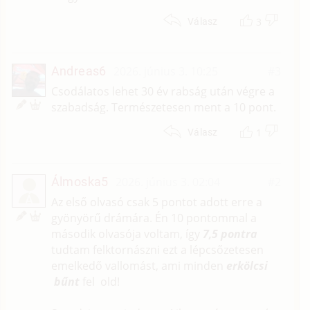
3
Válasz
Andreas6
2026. június 3. 10:25
#3
Csodálatos lehet 30 év rabság után végre a
szabadság. Természetesen ment a 10 pont.
1
Válasz
Álmoska5
2026. június 3. 02:04
#2
Á
Az első olvasó csak 5 pontot adott erre a
gyönyörű drámára. Én 10 pontommal a
második olvasója voltam, így
7,5 pontra
tudtam felktornászni ezt a lépcsőzetesen
emelkedő vallomást, ami minden
erkölcsi
bűnt
fel old!