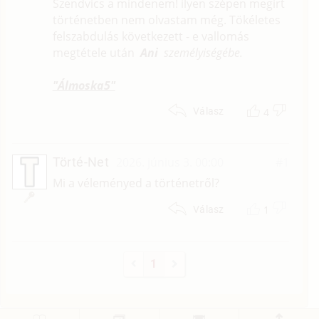
Szendvics a mindenem! ilyen szépen megírt
történetben nem olvastam még. Tökéletes
felszabdulás következett - e vallomás
megtétele után
Ani
személyiségébe.
"Álmoska5"
4
Válasz
Törté-Net
2026. június 3. 00:00
#1
Mi a véleményed a történetről?
1
Válasz
1