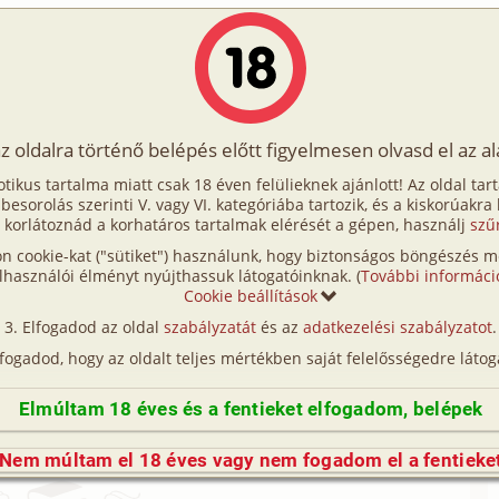
Írók
Tölts fel Te is!
Címkék
Kereső
VIP
Egyéb
az oldalra történő belépés előtt figyelmesen olvasd el az a
kült
otikus tartalma miatt csak 18 éven felülieknek ajánlott! Az oldal tar
menekült
t besorolás szerinti V. vagy VI. kategóriába tartozik, és a kiskorúakra
 korlátoznád a korhatáros tartalmak elérését a gépen, használj
szű
n cookie-kat ("sütiket") használunk, hogy biztonságos böngészés me
lhasználói élményt nyújthassuk látogatóinknak. (
További informáci
t:
Cookie beállítások
Elfogadod az oldal
szabályzatát
és az
adatkezelési szabályzatot
.
ferencyna
27 117 karakter
lfogadod, hogy az oldalt teljes mértékben saját felelősségedre látog
Elmúltam 18 éves és a fentieket elfogadom, belépek
rásához be kell jelentkezned!
Nem múltam el 18 éves vagy nem fogadom el a fentieke