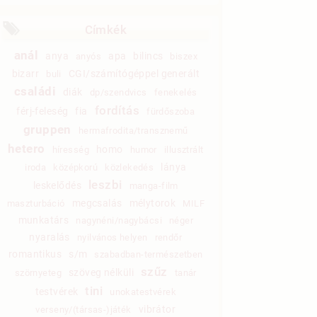
Címkék
anál
anya
apa
bilincs
anyós
biszex
bizarr
CGI/számítógéppel generált
buli
családi
diák
dp/szendvics
fenekelés
fordítás
férj-feleség
fia
fürdőszoba
gruppen
hermafrodita/transznemű
hetero
homo
híresség
humor
illusztrált
lánya
iroda
középkorú
közlekedés
leszbi
leskelődés
manga-film
megcsalás
mélytorok
maszturbáció
MILF
munkatárs
nagynéni/nagybácsi
néger
nyaralás
nyilvános helyen
rendőr
romantikus
s/m
szabadban-természetben
szűz
szöveg nélküli
szörnyeteg
tanár
tini
testvérek
unokatestvérek
vibrátor
verseny/(társas-)játék