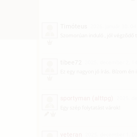
Timóteus
2026. január 30. 04
T
Szomorúan induló , jól végződő tö
tibee72
2025. december 2. 1
T
Ez egy nagyon jó írás. Bízom én i
sportyman (alttpg)
2025. d
S
Egy szép folytatást várok!
veteran
2025. december 1. 0