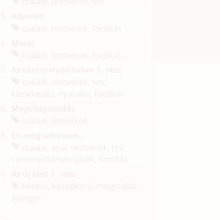
családi, testvérek, tini
Albérlet
családi, testvérek, fordítás
Motel
családi, testvérek, fordítás
Az utolsó nyári tábor 1. rész
családi, testvérek, tini,
közlekedés, nyaralás, fordítás
Megvilágosodás
családi, testvérek
Én még sohasem...
családi, anál, testvérek, tini,
verseny/
(társas-)játék, fordítás
Az új élet 1. rész
hetero, középkorú, megcsalás,
swinger