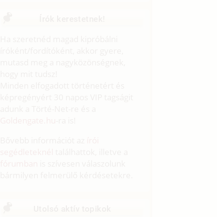
Írók kerestetnek!
Ha szeretnéd magad kipróbálni
íróként/fordítóként, akkor gyere,
mutasd meg a nagyközönségnek,
hogy mit tudsz!
Minden elfogadott történetért és
képregényért 30 napos VIP tagságit
adunk a Törté-Net-re és a
Goldengate.hu
-ra is!
Bővebb információt az
írói
segédleteknél
találhattok, illetve a
fórumban
is szívesen válaszolunk
bármilyen felmerülő kérdésetekre.
Utolsó aktív topikok