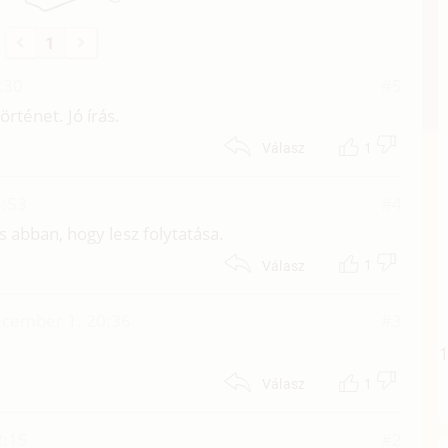
1
:30
#5
rténet. Jó írás.
1
Válasz
4:53
#4
s abban, hogy lesz folytatása.
1
Válasz
ecember 1. 20:36
#3
1
Válasz
2:15
#2