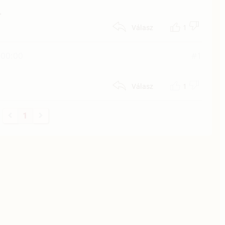
.
1
Válasz
 00:00
#1
1
Válasz
1