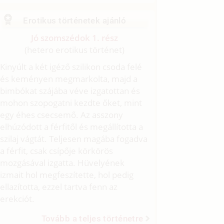
Erotikus történetek ajánló
Jó szomszédok 1. rész
(hetero erotikus történet)
Kinyúlt a két igéző szilikon csoda felé
és keményen megmarkolta, majd a
bimbókat szájába véve izgatottan és
mohon szopogatni kezdte őket, mint
egy éhes csecsemő. Az asszony
elhúzódott a férfitől és megállította a
szilaj vágtát. Teljesen magába fogadva
a férfit, csak csípője körkörös
mozgásával izgatta. Hüvelyének
izmait hol megfeszítette, hol pedig
ellazította, ezzel tartva fenn az
erekciót.
Tovább a teljes történetre