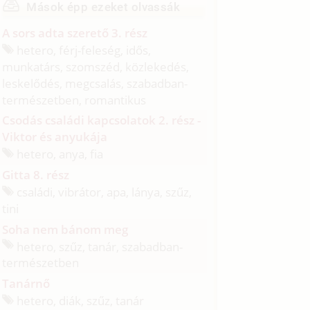
Mások épp ezeket olvassák
A sors adta szerető 3. rész
hetero, férj-feleség, idős,
munkatárs, szomszéd, közlekedés,
leskelődés, megcsalás, szabadban-
természetben, romantikus
Csodás családi kapcsolatok 2. rész -
Viktor és anyukája
hetero, anya, fia
Gitta 8. rész
családi, vibrátor, apa, lánya, szűz,
tini
Soha nem bánom meg
hetero, szűz, tanár, szabadban-
természetben
Tanárnő
hetero, diák, szűz, tanár