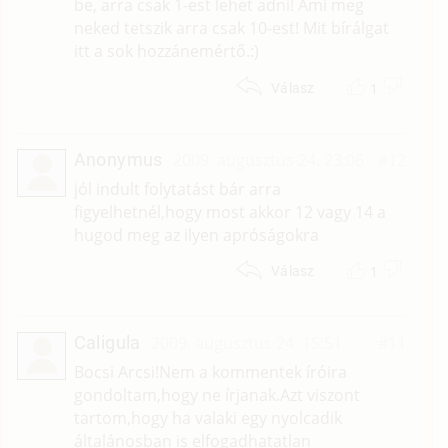
be, arra csak 1-est lehet adni! Ami meg
neked tetszik arra csak 10-est! Mit bírálgat
itt a sok hozzánemértő.:)
1
Válasz
Anonymus
2009. augusztus 24. 23:06
#12
jól indult folytatást bár arra
figyelhetnél,hogy most akkor 12 vagy 14 a
hugod meg az ilyen apróságokra
1
Válasz
Caligula
2009. augusztus 24. 15:51
#11
Bocsi Arcsi!Nem a kommentek íróira
gondoltam,hogy ne írjanak.Azt viszont
tartom,hogy ha valaki egy nyolcadik
általánosban is elfogadhatatlan