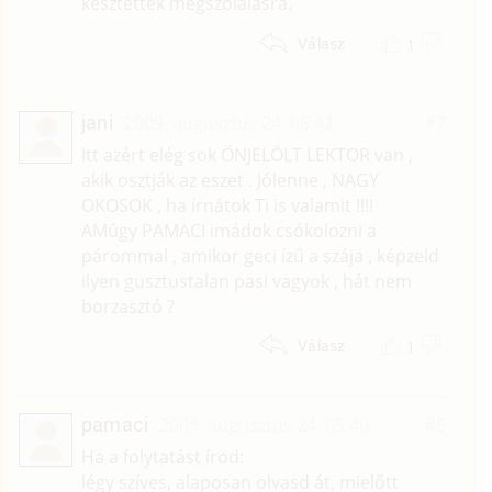
késztettek megszólalásra.
1
Válasz
jani
2009. augusztus 24. 08:42
#7
Itt azért elég sok ÖNJELÖLT LEKTOR van ,
akik osztják az eszet . Jólenne , NAGY
OKOSOK , ha írnátok Ti is valamit !!!!
AMúgy PAMACI imádok csókolozni a
párommal , amikor geci ízű a szája , képzeld
ilyen gusztustalan pasi vagyok , hát nem
borzasztó ?
1
Válasz
pamaci
2009. augusztus 24. 05:40
#6
Ha a folytatást írod:
légy szíves, alaposan olvasd át, mielőtt