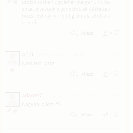
utolsó sorban úgy lehet megtanulni, ha
sokat olvasunk olyanoktól, akik értettek
hozzá. Ezt nyilván eddig elmulasztotta a
szerző.
2
Válasz
A57L
2015. május 17. 06:55
#17
A
Nem lett rossz.
1
Válasz
adam97
2014. március 2. 15:31
#16
A
Nagyon jó lett- 🙂
1
Válasz