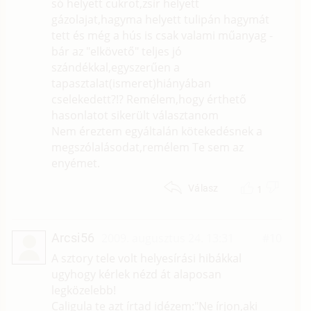
só helyett cukrot,zsír helyett
gázolajat,hagyma helyett tulipán hagymát
tett és még a hús is csak valami műanyag -
bár az "elkövető" teljes jó
szándékkal,egyszerűen a
tapasztalat(ismeret)hiányában
cselekedett?!? Remélem,hogy érthető
hasonlatot sikerült választanom
Nem éreztem egyáltalán kötekedésnek a
megszólalásodat,remélem Te sem az
enyémet.
1
Válasz
Arcsi56
2009. augusztus 24. 13:31
#10
A sztory tele volt helyesírási hibákkal
ugyhogy kérlek nézd át alaposan
legközelebb!
Caligula te azt írtad idézem:"Ne írjon,aki