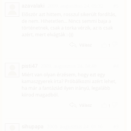
azavalaki
2009. augusztus 24. 05:32
#5
Először azt hittem, rosszul sikerült fordítás,
de nem. Hihetetlen... Nincs semmi baja a
történetnek, csak a torka vérzik, az is csak
azért, mert elvágták :-)))
1
Válasz
pisti47
2009. augusztus 24. 04:48
#4
Miért van olyan érzésem, hogy ezt egy
kamaszgyerek írta? Próbálkozni azért lehet,
ha már a fantáziád ilyen irányú, legalább
kiírod magadból.
1
Válasz
sihupapa
2009. augusztus 24. 01:16
#3