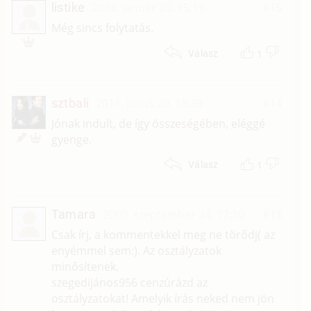
listike
2014. január 20. 15:19
#15
L
Még sincs folytatás.
1
Válasz
sztbali
2011. július 20. 13:39
#14
Jónak indult, de így összeségében, eléggé
gyenge.
1
Válasz
Tamara
2009. szeptember 24. 17:10
#13
Csak írj, a kommentekkel meg ne törődj( az
enyémmel sem:). Az osztályzatok
minősítenek.
szegedijános956 cenzúrázd az
osztályzatokat! Amelyik írás neked nem jön