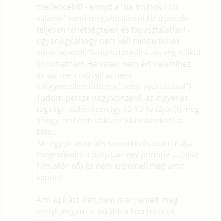
medencéből - ennyit a "ha írnátok Ti is
valamit" című megszólalásról.Ne írjon,aki
teljesen tehetségtelen és tapasztalatlan! -
ugyanúgy,ahogy nem kell mindenkinek
autót vezetni,főzni,esztergálni...és vég nélkül
sorolhatnám.Ha valaki nem ért valamihez
és azt nem műveli az nem
szégyen,ellentétben a "selejt gyártásával")
Tudom,persze nagy vonzerő, az ingyenes
tagsági - különösen,így 12-13 év táján(!),meg
ahogy elnézem sokszor idősebbeknél is.
Más.
Aki egy jó kis orális szeretkezés után utálja
megcsókolni a párját,az egy primitív .....(akár
hím,akár nő) és nem érdemeli meg amit
kapott!
Ami az írást illeti,nem is érdemelt meg
ennyit,engem is inkább a kommentek