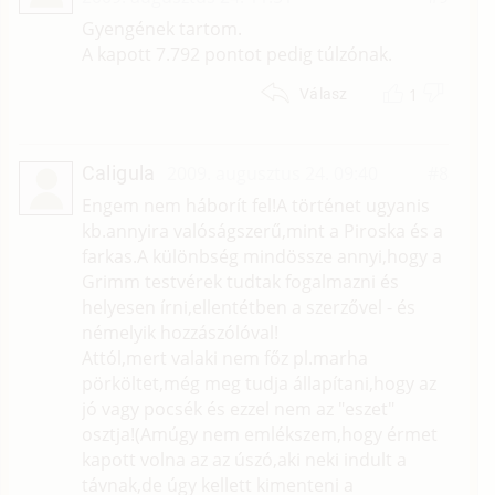
Gyengének tartom.
A kapott 7.792 pontot pedig túlzónak.
1
Válasz
Caligula
2009. augusztus 24. 09:40
#8
Engem nem háborít fel!A történet ugyanis
kb.annyira valóságszerű,mint a Piroska és a
farkas.A különbség mindössze annyi,hogy a
Grimm testvérek tudtak fogalmazni és
helyesen írni,ellentétben a szerzővel - és
némelyik hozzászólóval!
Attól,mert valaki nem főz pl.marha
pörköltet,még meg tudja állapítani,hogy az
jó vagy pocsék és ezzel nem az "eszet"
osztja!(Amúgy nem emlékszem,hogy érmet
kapott volna az az úszó,aki neki indult a
távnak,de úgy kellett kimenteni a