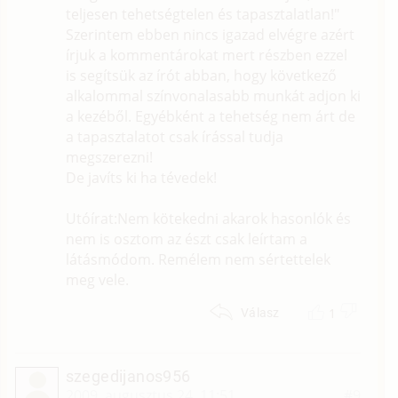
teljesen tehetségtelen és tapasztalatlan!"
Szerintem ebben nincs igazad elvégre azért
írjuk a kommentárokat mert részben ezzel
is segítsük az írót abban, hogy következő
alkalommal színvonalasabb munkát adjon ki
a kezéből. Egyébként a tehetség nem árt de
a tapasztalatot csak írással tudja
megszerezni!
De javíts ki ha tévedek!
Utóírat:Nem kötekedni akarok hasonlók és
nem is osztom az észt csak leírtam a
látásmódom. Remélem nem sértettelek
meg vele.
1
Válasz
szegedijanos956
2009. augusztus 24. 11:51
#9