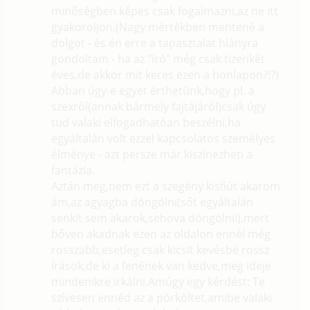
minőségben képes csak fogalmazni,az ne itt
gyakoroljon.(Nagy mértékben mentené a
dolgot - és én erre a tapasztalat hiányra
gondoltam - ha az "író" még csak tizenkét
éves,de akkor mit keres ezen a honlapon?!?)
Abban úgy-e egyet érthetünk,hogy pl. a
szexről(annak bármely fajtájáról)csak úgy
tud valaki elfogadhatóan beszélni,ha
egyáltalán volt ezzel kapcsolatos személyes
élménye - azt persze már kiszínezheti a
fantázia.
Aztán meg,nem ezt a szegény kisfiút akarom
ám,az agyagba döngölni(sőt egyáltalán
senkit sem akarok,sehova döngölni!),mert
bőven akadnak ezen az oldalon ennél még
rosszabb,esetleg csak kicsit kevésbé rossz
írások,de ki a fenének van kedve,meg ideje
mindenikre irkálni.Amúgy egy kérdést: Te
szívesen ennéd az a pörköltet,amibe valaki