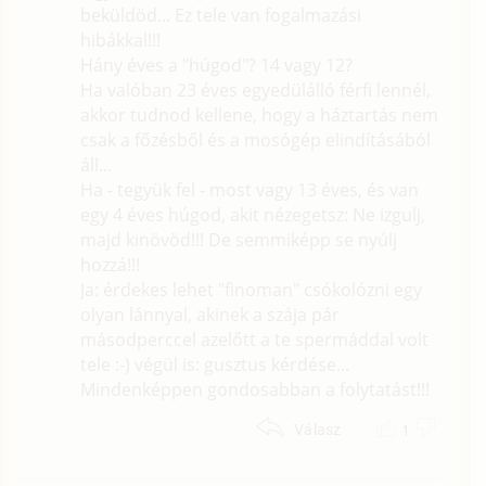
beküldöd... Ez tele van fogalmazási
hibákkal!!!
Hány éves a "húgod"? 14 vagy 12?
Ha valóban 23 éves egyedülálló férfi lennél,
akkor tudnod kellene, hogy a háztartás nem
csak a főzésből és a mosógép elindításából
áll...
Ha - tegyük fel - most vagy 13 éves, és van
egy 4 éves húgod, akit nézegetsz: Ne izgulj,
majd kinövöd!!! De semmiképp se nyúlj
hozzá!!!
Ja: érdekes lehet "finoman" csókolózni egy
olyan lánnyal, akinek a szája pár
másodperccel azelőtt a te spermáddal volt
tele :-) végül is: gusztus kérdése...
Mindenképpen gondosabban a folytatást!!!
1
Válasz