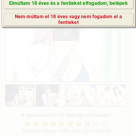
Elmúltam 18 éves és a fentieket elfogadom, belépek
GyIK / FAQ
Nem múltam el 18 éves vagy nem fogadom el a
Impresszum
fentieket
E-mail küldése
Lejátszás
A szavazáshoz VIP-tagsági szükséges!
Szavazás átlaga:
7.95
pont (
20
szavazat)