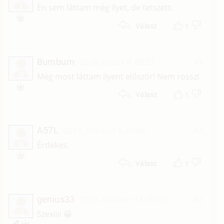
T
Én sem láttam még ilyet, de tetszett.
1
Válasz
Bumbum
2024. június 8. 08:27
#4
B
Még most láttam ilyent először! Nem rossz!
1
Válasz
A57L
2017. március 5. 04:00
#3
A
Érdekes.
1
Válasz
genius33
2012. október 17. 07:09
#2
G
Szexiiii 😀