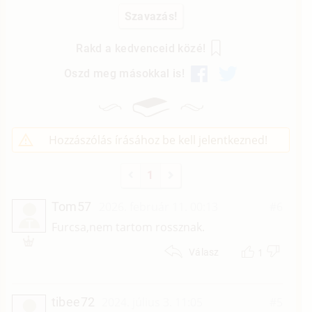
Rakd a kedvenceid közé!
Oszd meg másokkal is!
Hozzászólás írásához be kell jelentkezned!
1
Tom57
2026. február 11. 00:13
#6
T
Furcsa,nem tartom rossznak.
1
Válasz
tibee72
2024. július 3. 11:05
#5