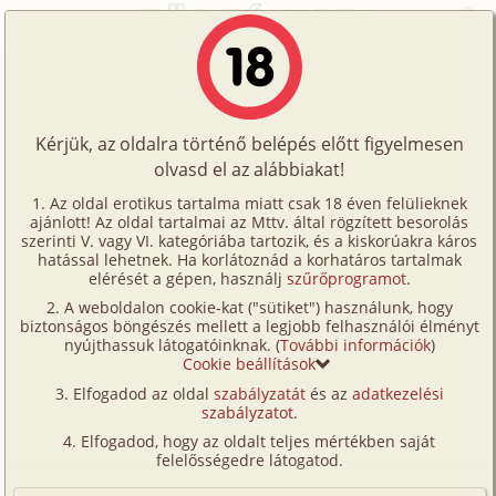
Főoldal
/
Filmek
/
Hetero
/
Immorality 5. rész
Történetek
Immorality 5. rész
Képregények
Kérjük, az oldalra történő belépés előtt figyelmesen
Filmek
olvasd el az alábbiakat!
hetero
,
manga-film
Írók
Az oldal erotikus tartalma miatt csak 18 éven felülieknek
ajánlott! Az oldal tartalmai az Mttv. által rögzített besorolás
Tölts
Szavazás átlaga:
7.95
pont (
20
szavazat)
szerinti V. vagy VI. kategóriába tartozik, és a kiskorúakra káros
Címkék
hatással lehetnek. Ha korlátoznád a korhatáros tartalmak
fel
Hossz:
5:28 perc
elérését a gépen, használj
szűrőprogramot
.
Elolvasva:
1 704 alkalommal
Kereső
A weboldalon cookie-kat ("sütiket") használunk, hogy
Te
biztonságos böngészés mellett a legjobb felhasználói élményt
VIP
nyújthassuk látogatóinknak. (
További információk
)
Előzmény
Immorality 4. rész (manga-film)
is!
Cookie beállítások
Folytatás
Immorality 6. rész (gruppen, manga-
Fórum
Elfogadod az oldal
szabályzatát
és az
adatkezelési
film)
szabályzatot
.
Versenyeink
Elfogadod, hogy az oldalt teljes mértékben saját
Ügyfélszolgálat
felelősségedre látogatod.
Írói segédletek