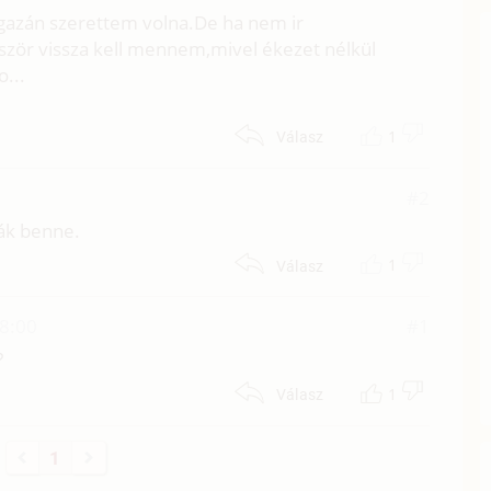
gazán szerettem volna.De ha nem ir
ször vissza kell mennem,mivel ékezet nélkül
o...
1
Válasz
#2
ák benne.
1
Válasz
18:00
#1
?
1
Válasz
1