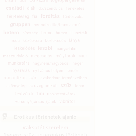
bizarr
CGI/számítógéppel generált
buli
családi
diák
dp/szendvics
fenekelés
fordítás
férj-feleség
fia
fürdőszoba
gruppen
hermafrodita/transznemű
hetero
homo
híresség
humor
illusztrált
lánya
iroda
középkorú
közlekedés
leszbi
leskelődés
manga-film
megcsalás
mélytorok
maszturbáció
MILF
munkatárs
nagynéni/nagybácsi
néger
nyaralás
nyilvános helyen
rendőr
romantikus
s/m
szabadban-természetben
szűz
szöveg nélküli
szörnyeteg
tanár
tini
testvérek
unokatestvérek
vibrátor
verseny/(társas-)játék
Erotikus történetek ajánló
Vaksötét szerelem
(hetero, szűz, tini erotikus történet)