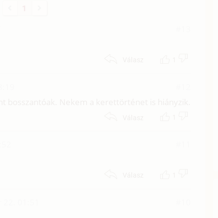
1
7
#13
1
Válasz
08:19
#12
mint bosszantóak. Nekem a kerettörténet is hiányzik.
1
Válasz
:52
#11
1
Válasz
r 22. 01:51
#10