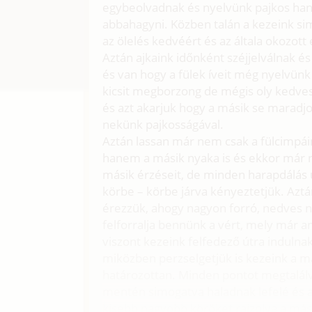
egybeolvadnak és nyelvünk pajkos han
abbahagyni. Közben talán a kezeink si
az ölelés kedvéért és az általa okozo
Aztán ajkaink időnként széjjelválnak és 
és van hogy a fülek íveit még nyelvün
kicsit megborzong de mégis oly kedves é
és azt akarjuk hogy a másik se maradjo
nekünk pajkosságával.
Aztán lassan már nem csak a fülcimpái
hanem a másik nyaka is és ekkor már n
másik érzéseit, de minden harapdálás 
körbe – körbe járva kényeztetjük. Aztá
érezzük, ahogy nagyon forró, nedves 
felforralja bennünk a vért, mely már a
viszont kezeink felfedező útra induln
miközben perzselgetjük is kezeink a m
határozottan. Minden pontot megtalálva 
mentén simogatva haladnak lefelé és a 
kisebb nagyobb köröket rajzolva a más