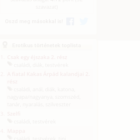
szavazat)
Oszd meg másokkal is!
Erotikus történetek toplista
Csak egy éjszaka 2. rész
családi, diák, testvérek
A fiatal Kakas Árpád kalandjai 2.
rész
családi, anál, diák, katona,
nagyapa/
nagyanya, szomszéd,
tanár, nyaralás, szilveszter
Szelfi
családi, testvérek
Mappa
családi, testvérek, tini