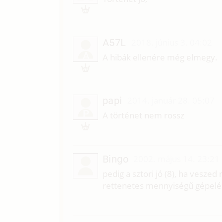
A57L
2018. június 3. 04:02
A
A hibák ellenére még elmegy.
papi
2014. január 28. 05:07
P
A történet nem rossz
Bingo
2002. május 14. 23:21
pedig a sztori jó (8), ha vesze
rettenetes mennyiségű gépelési