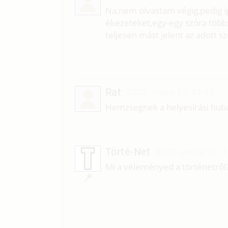
Na,nem olvastam végig,pedig i
ékezeteket,egy-egy szóra több
teljesen mást jelent az adott sz
Rat
2002. május 13. 01:11
Hemzsegnek a helyesírási hub
Törté-Net
2002. január 17. 
Mi a véleményed a történetről