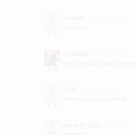
cscsu50
2021. július 7. 07:1
C
Borzalmas
Andreas6
2021. április 25. 
A stílus tetszik, a hibák több 
én55
2020. december 11. 15
É
Nem rossz, de azok a hibák.
zoltan611230
2019. februá
Z
Történet jó,