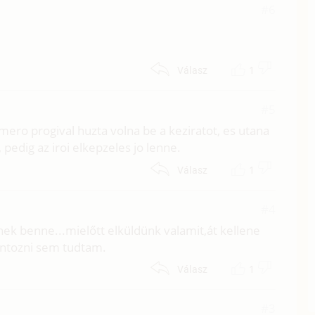
#6
1
Válasz
#5
mero progival huzta volna be a keziratot, es utana
 pedig az iroi elkepzeles jo lenne.
1
Válasz
#4
nek benne...mielőtt elküldünk valamit,át kellene
ontozni sem tudtam.
1
Válasz
#3