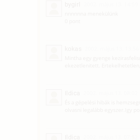
bygirl
2002. május 13. 14:59
nnnnnna menekülünk
0 pont
kokas
2002. május 13. 13:56
Mintha egy gyenge kezirasfelis
ekezetlenitett. Ertekelhetetlen,
Ildica
2002. május 13. 08:02
És a gépelési hibák is hemzseg
olvasni legalább egyszer.Igy p
Ildica
2002. május 13. 07:52