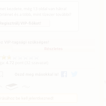
énet kezdete, még 13 oldal van hátra!
történet és a több, mint tízezer további?
Regisztrálj VIP-fiókot!
z VIP-tagsági szükséges!
Részletes
aga:
4.72
pont (
32
szavazat)
Oszd meg másokkal is!
rásához be kell jelentkezned!