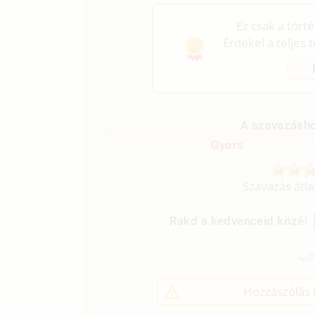
Ez csak a tört
Érdekel a teljes 
A szavazásho
Gyors
Szavazás átl
Rakd a kedvenceid közé!
Hozzászólás í