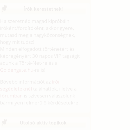
Írók kerestetnek!
Ha szeretnéd magad kipróbálni
íróként/fordítóként, akkor gyere,
mutasd meg a nagyközönségnek,
hogy mit tudsz!
Minden elfogadott történetért és
képregényért 30 napos VIP tagságit
adunk a Törté-Net-re és a
Goldengate.hu
-ra is!
Bővebb információt az
írói
segédleteknél
találhattok, illetve a
fórumban
is szívesen válaszolunk
bármilyen felmerülő kérdésetekre.
Utolsó aktív topikok