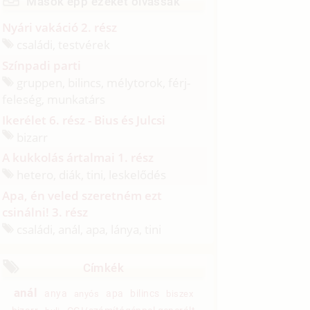
Mások épp ezeket olvassák
Nyári vakáció 2. rész
családi, testvérek
Színpadi parti
gruppen, bilincs, mélytorok, férj-
feleség, munkatárs
Ikerélet 6. rész - Bius és Julcsi
bizarr
A kukkolás ártalmai 1. rész
hetero, diák, tini, leskelődés
Apa, én veled szeretném ezt
csinálni! 3. rész
családi, anál, apa, lánya, tini
Címkék
anál
anya
apa
bilincs
anyós
biszex