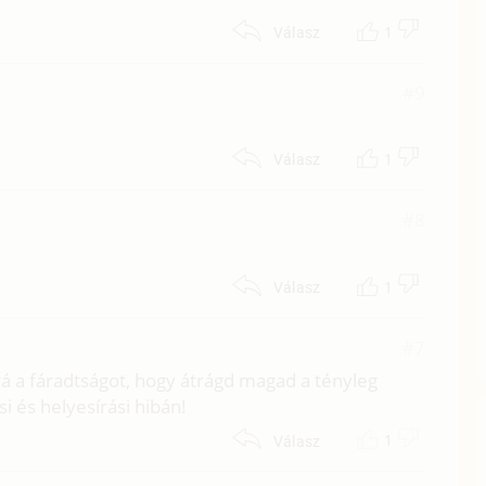
1
Válasz
#9
1
Válasz
#8
1
Válasz
#7
d rá a fáradtságot, hogy átrágd magad a tényleg
 és helyesírási hibán!
1
Válasz