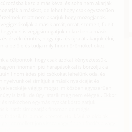
cúrozásba kezd a másikéval és soha nem akarják
mogatják a másikat, de lehet hogy csak egyszerűen
tt érzelmek miatt nem akarjuk hogy mozogjanak.
végigcsókolják a másik arcát, orrát, szemeit, füleit
k hegyével is végigsimogatjuk miközben a másik
s érzéki érintés, hogy újra és újra át akarjuk élni,
n ki belőle és tudja mily finom örömöket okoz
nk a célpontok, hogy csak azokat kényeztessük,
agyon finoman, pici harapásokkal is borzoljuk a
után finom édes pici csókokat lehelünk oda, és
n nyelvünkkel simítjuk a másik nyakicáját és
nyelvecskéje végigsimogat, miközben egyszerűen
múgy is izzik, de úgy látszik még nem eléggé.. Ekkor
ak és miközben egymás nyakát kóstolgatjuk
ásik hátát simogatják finoman de mégis
fedezik fel a másik testét. Hol kívül az oldalak
gerinc mellett jön vissza vagy éppen fordítva vagy
ik hátán.