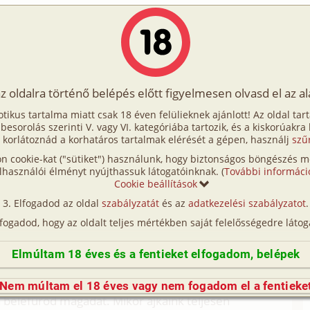
Írók
Tölts fel Te is!
Címkék
Kereső
VIP
Egyéb
az oldalra történő belépés előtt figyelmesen olvasd el az a
t egy levelbol
otikus tartalma miatt csak 18 éven felülieknek ajánlott! Az oldal tar
t egy levelbol
t besorolás szerinti V. vagy VI. kategóriába tartozik, és a kiskorúakra
 korlátoznád a korhatáros tartalmak elérését a gépen, használj
szű
n cookie-kat ("sütiket") használunk, hogy biztonságos böngészés me
etésre vágyok, hanem arra hogy megérinthesselek,
lhasználói élményt nyújthassuk látogatóinknak. (
További informáci
ódjanak, hogy felfedezzük a másik bőrét,
Cookie beállítások
ink kényeztessék, miközben kezeink már máshol
Elfogadod az oldal
szabályzatát
és az
adatkezelési szabályzatot
.
Mikor megszűnik a világ és csak mi vagyunk, mikor
lfogadod, hogy az oldalt teljes mértékben saját felelősségedre látog
ikor érezzük ruhán keresztül a másik
 perzseli a másik ajkait. Mikor elmerülhetünk a
Elmúltam 18 éves és a fentieket elfogadom, belépek
ak, mintha soha nem akarnálak elengedni és te nem
Nem múltam el 18 éves vagy nem fogadom el a fentieke
 belefúrod magadat. Mikor ajkaink teljesen