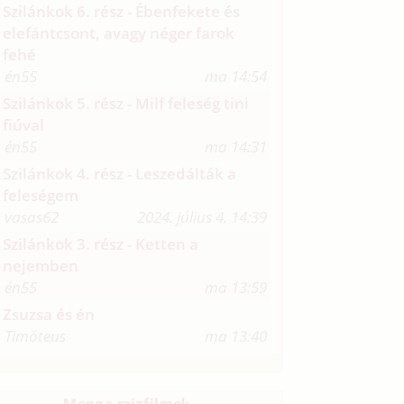
Szilánkok 6. rész - Ébenfekete és
elefántcsont, avagy néger farok
fehé
én55
ma 14:54
Szilánkok 5. rész - Milf feleség tini
fiúval
én55
ma 14:31
Szilánkok 4. rész - Leszedálták a
feleségem
vasas62
2024. július 4. 14:39
Szilánkok 3. rész - Ketten a
nejemben
én55
ma 13:59
Zsuzsa és én
Timóteus
ma 13:40