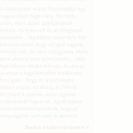
A történetem másik főszereplője egy
nagyon különleges lány. No nem
azért, mert apám üzlettársának
leánya. 16 éves volt és az átlagosnál
csinosabb... legalábbis szerintem. Bár
könnyen lehet, hogy elfogult vagyok.
Vékony volt, de nem túlságosan. Melle
pont akkora, mint a tenyerem... talán
legtöbbünk ideális mérete. Arcára az
aranyos a legjellemzőbb melléknév.
Nos igen... hogy mi a különleges
ebben a szép, törékeny és félénk
lányban? A szemei. Anna ugyanis
születésétől fogva vak. Egyáltalában
nem tartottam furcsának, hogy ez
szépségéből nem vont le semmit.
Tovább a teljes történetre