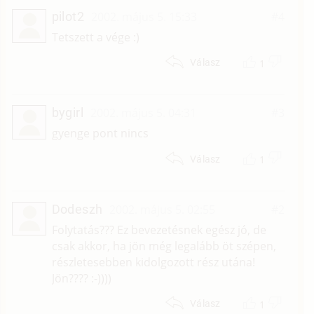
pilot2
2002. május 5. 15:33
#4
Tetszett a vége :)
1
Válasz
bygirl
2002. május 5. 04:31
#3
gyenge pont nincs
1
Válasz
Dodeszh
2002. május 5. 02:55
#2
Folytatás??? Ez bevezetésnek egész jó, de
csak akkor, ha jön még legalább öt szépen,
részletesebben kidolgozott rész utána!
Jön???? :-))))
1
Válasz