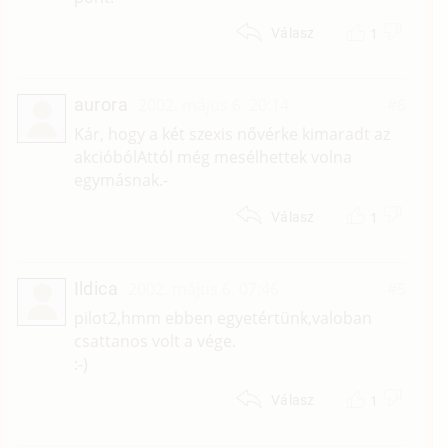
1
Válasz
aurora
2002. május 6. 20:14
#6
Kár, hogy a két szexis nővérke kimaradt az
akcióbólAttól még mesélhettek volna
egymásnak.-
1
Válasz
Ildica
2002. május 6. 07:46
#5
pilot2,hmm ebben egyetértünk,valoban
csattanos volt a vége.
:-)
1
Válasz