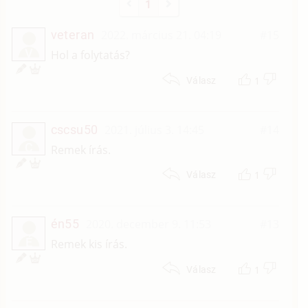
1
veteran
2022. március 21. 04:19
#15
V
Hol a folytatás?
1
Válasz
cscsu50
2021. július 3. 14:45
#14
C
Remek írás.
1
Válasz
én55
2020. december 9. 11:53
#13
É
Remek kis írás.
1
Válasz