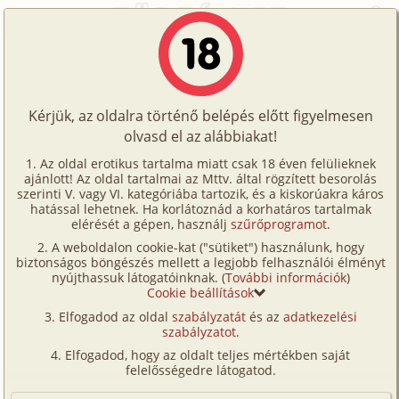
Főoldal
/
Történetek
/
Hetero
/
A kölni gyors
Történetek
A kölni gyors
Képregények
Kérjük, az oldalra történő belépés előtt figyelmesen
Filmek
olvasd el az alábbiakat!
hetero
Írók
Hardi Panka
Az oldal erotikus tartalma miatt csak 18 éven felülieknek
ajánlott! Az oldal tartalmai az Mttv. által rögzített besorolás
Tölts
szerinti V. vagy VI. kategóriába tartozik, és a kiskorúakra káros
Címkék
hatással lehetnek. Ha korlátoznád a korhatáros tartalmak
Szavazás átlaga:
6.62
pont (
65
szavazat)
fel
elérését a gépen, használj
szűrőprogramot
.
Kereső
Megjelenés:
2002. május 5.
A weboldalon cookie-kat ("sütiket") használunk, hogy
Te
Hossz:
16 275 karakter
biztonságos böngészés mellett a legjobb felhasználói élményt
VIP
nyújthassuk látogatóinknak. (
További információk
)
Elolvasva:
1 825 alkalommal
is!
Cookie beállítások
Fórum
Elfogadod az oldal
szabályzatát
és az
adatkezelési
Szokatlanul korán érkezett meg az este, súlyos,
szabályzatot
.
Versenyeink
szélcibálta fellegek gyülekeztek a látóhatár szélén.
Elfogadod, hogy az oldalt teljes mértékben saját
Anni kijött az aluljáróból és a feketébe hajló égre
Ügyfélszolgálat
felelősségedre látogatod.
nézett. Vihar szaga érzett a levegőben. Fázósan
Írói segédletek