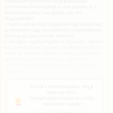
tudomásom szerint nem voltál pszichopata!
Anni kivette nővére kezéből az üres poharat, és a
szemetesbe dobta. Esze ágában sem volt
magyarázkodni.
– Tudod, vannak olyan dolgok amik úgy halnak meg
az emberben, hogy nem érdemlik a megemlékezést.
Ez pedig egy ilyen történet. Menjünk!
A tizenegyes vágány majdnem a pályaudvar végében
volt, mire odaértek, már nem sok idejük maradt az
indulásig. Susanne a kezében tartott jegyekre nézett
és megállt az egyik első osztályú vagon előtt.
– Azt hiszem megérkeztünk. Na ugorj! – tolta Annit a
lépcső felé.
Ez csak a történet kezdete, még 8
oldal van hátra!
Érdekel a teljes történet és a több,
mint tízezer további?