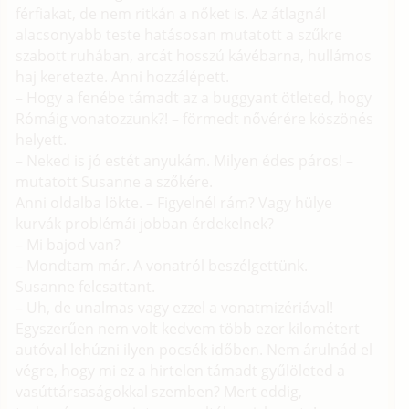
férfiakat, de nem ritkán a nőket is. Az átlagnál
alacsonyabb teste hatásosan mutatott a szűkre
szabott ruhában, arcát hosszú kávébarna, hullámos
haj keretezte. Anni hozzálépett.
– Hogy a fenébe támadt az a buggyant ötleted, hogy
Rómáig vonatozzunk?! – förmedt nővérére köszönés
helyett.
– Neked is jó estét anyukám. Milyen édes páros! –
mutatott Susanne a szőkére.
Anni oldalba lökte. – Figyelnél rám? Vagy hülye
kurvák problémái jobban érdekelnek?
– Mi bajod van?
– Mondtam már. A vonatról beszélgettünk.
Susanne felcsattant.
– Uh, de unalmas vagy ezzel a vonatmizériával!
Egyszerűen nem volt kedvem több ezer kilométert
autóval lehúzni ilyen pocsék időben. Nem árulnád el
végre, hogy mi ez a hirtelen támadt gyűlöleted a
vasúttársaságokkal szemben? Mert eddig,