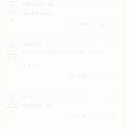
zoltan611230
2019. február 18. 21:19
#12
Z
Lesz folytatás ?
1
Válasz
vakon53
2016. január 16. 05:40
#11
V
A folytatást folytatásokat holtalálom?
10 Pont!
1
Válasz
A57L
2014. május 14. 05:20
#10
A
Nagyon jó lett.
1
Válasz