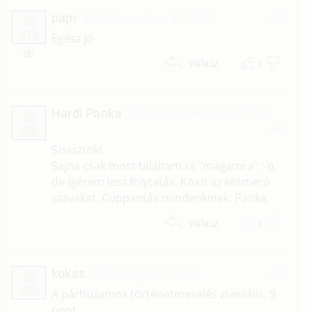
papi
2013. december 3. 15:48
#9
P
Egész jó
1
Válasz
Hardi Panka
2002. szeptember 30. 11:07
#8
Sziasztok!
Sajna csak most találtam rá "magamra" :-)),
de ígérem lesz folytatás. Köszi az elismerő
szavakat. Cuppantás mindenkinek: Panka
1
Válasz
kokas
2002. május 9. 12:56
#7
A párhuzamos történetmesélés zseniális. 9
pont.