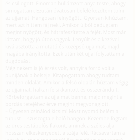
és csillogott. Finoman hullámzott anya teste, ahogy
simogattam. Ezután óvatosan befelé kezdtem tolni
az ujjamat. Hangosan felnyögött. Gyorsan kihúztam,
mert azt hittem fáj neki. Amikor újból bedugtam
megint nyögött, és hátrafeszítette a fejét. Most már
láttam, hogy jó úton vagyok. Lenyúlt és a kezével
kiválasztotta a mutató és középső ujjaimat, majd
magába irányította. Ezek után két ujjal folytattam a
dugdosást.
Még nekem is jó érzés volt, annyira forró volt a
punijának a belseje. Kitapogattam ahogy tudtam
minden oldalát. Amikor a felső oldalán húztam végig
az ujjaimat, halkan felsikkantott és összerándult.
Körbeforgattam az ujjaimat benne, majd megint a
bordás tetejéhez érve megint megvonaglott.
– Ügyesen csinálod kicsim! Most nyomd belém a
tubust. – szuszogta elhaló hangon. Kezembe fogtam
az üres testápolós flakont, aminek a széles alja
hosszan elkeskenyedett a szája felé. Rácsavartam a