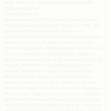
nekik. Befejeztük, elmosogattunk, majd a tv előtt
ejtőztünk egy kicsit.
– Kezdjük a tornát!
Jelentette be anya. Átöltöztünk bugyira meg pólóra,
én pedig beraktam a kazettát. Elindult a műsor. Már
rutinosan tudtuk melyik gyakorlat után mi
következik. Jólesően elfáradtunk mire vége lett. Anya
elment zuhanyozni, én pedig befejeztem a leckét.
Leváltottuk egymást a fürdőszobában. Anya visszaült
a tv elé, és hangosan nevetgélt valami vígjátékon.
Mire lezuhanyoztam, már az ágyában volt és könyvet
olvasott. Bementem hozzá elbúcsúzni. Jól estek a
puszijai. Megéreztem rajta az új testápoló illatát.
Beleborzongtam, ahogy az emlékek feltolultak a
hatására. Bevonultam a sötét szobámba. Fel sem
oltottam a villanyt, csak lefeküdtem a hálóingemben.
Ott volt az illat még most is az orromban. Cikáztak a
gondolataim. Mélyen azt kívántam, bárcsak bejönne
hozzám. Kattintást hallottam, és kihunyt a szomszéd
ajtó kulcslyukának fénye. Oldalra fordultam, de egyre