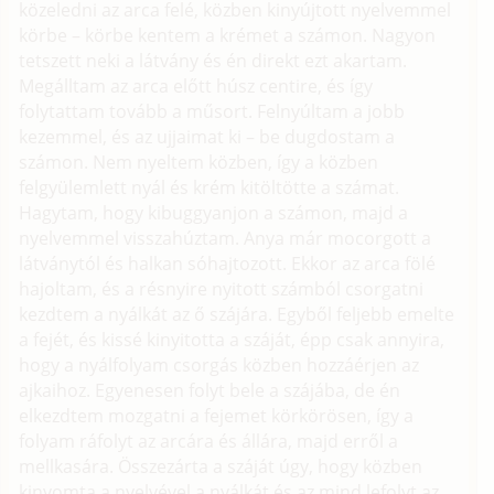
közeledni az arca felé, közben kinyújtott nyelvemmel
körbe – körbe kentem a krémet a számon. Nagyon
tetszett neki a látvány és én direkt ezt akartam.
Megálltam az arca előtt húsz centire, és így
folytattam tovább a műsort. Felnyúltam a jobb
kezemmel, és az ujjaimat ki – be dugdostam a
számon. Nem nyeltem közben, így a közben
felgyülemlett nyál és krém kitöltötte a számat.
Hagytam, hogy kibuggyanjon a számon, majd a
nyelvemmel visszahúztam. Anya már mocorgott a
látványtól és halkan sóhajtozott. Ekkor az arca fölé
hajoltam, és a résnyire nyitott számból csorgatni
kezdtem a nyálkát az ő szájára. Egyből feljebb emelte
a fejét, és kissé kinyitotta a száját, épp csak annyira,
hogy a nyálfolyam csorgás közben hozzáérjen az
ajkaihoz. Egyenesen folyt bele a szájába, de én
elkezdtem mozgatni a fejemet körkörösen, így a
folyam ráfolyt az arcára és állára, majd erről a
mellkasára. Összezárta a száját úgy, hogy közben
kinyomta a nyelvével a nyálkát és az mind lefolyt az