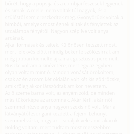
bőrét, hogy a popsija és a combjai feszesek legyenek
és simák. A mellei nem voltak túl nagyok, és a
szüléstől sem ereszkedtek meg. Gyönyörűek voltak a
bimbói, amelyek most égnek álltak és fénylettek az
utcalámpa fényétől. Nagyon szép íve volt anya
arcának.
Ajkai formásak és teltek. Különösen tetszett most,
mert lefekvés előtt mindig bekente szőlőzsírral, ami
még jobban kiemelte ajkainak gusztusos peremeit.
Büszke voltam a kinézetére, mert egy az egyben
olyan voltam mint ő. Minden vonását örököltem,
csak az én arcom két oldalán volt két kis gödröcske,
amik főleg akkor látszódtak amikor nevettem.
Az ő szeme barna volt, az enyém zöld, de minden
más tükörképe az arcomnak. Akár férfi, akár női
szemmel nézve anya nagyon szexis nő volt. Már a
látványától zsongani kezdett a fejem. Lehunyt
szemmel várta, hogy azt csináljak vele amit akarok.
Boldog voltam, mert tudtam most messzebbre