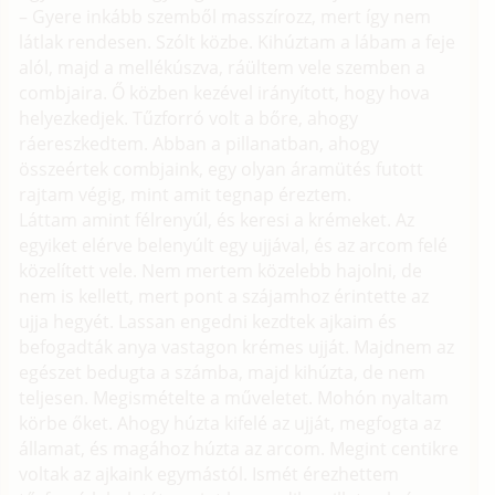
– Gyere inkább szemből masszírozz, mert így nem
látlak rendesen. Szólt közbe. Kihúztam a lábam a feje
alól, majd a mellékúszva, ráültem vele szemben a
combjaira. Ő közben kezével irányított, hogy hova
helyezkedjek. Tűzforró volt a bőre, ahogy
ráereszkedtem. Abban a pillanatban, ahogy
összeértek combjaink, egy olyan áramütés futott
rajtam végig, mint amit tegnap éreztem.
Láttam amint félrenyúl, és keresi a krémeket. Az
egyiket elérve belenyúlt egy ujjával, és az arcom felé
közelített vele. Nem mertem közelebb hajolni, de
nem is kellett, mert pont a szájamhoz érintette az
ujja hegyét. Lassan engedni kezdtek ajkaim és
befogadták anya vastagon krémes ujját. Majdnem az
egészet bedugta a számba, majd kihúzta, de nem
teljesen. Megismételte a műveletet. Mohón nyaltam
körbe őket. Ahogy húzta kifelé az ujját, megfogta az
államat, és magához húzta az arcom. Megint centikre
voltak az ajkaink egymástól. Ismét érezhettem