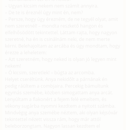
– Ugyan kicsim nekem nem számít annyira.
– De te is éreznél úgy mint én, nem?
– Persze, hogy úgy érezném, de ne tegyél olyat, amit
nem szeretnél! – mondta reszkető hangon és
elfelhősödött tekintettel. Láttam rajta, hogy nagyon
szeretné, ha én is csinálnám neki, de nem merte
kérni. Belehajoltam az arcába és úgy mondtam, hogy
érezze a leheletem:
– Azt szeretném, hogy neked is olyan jó legyen mint
nekem!
– Ó kicsim, szeretlek! – búgta az arcomba.
Helyet cseréltünk. Anya nekidőlt a párnának én
pedig ráültem a combjaira. Percekig bámultunk
egymás szemébe, közben simogattam anya arcát.
Lenyúltam a flakonért a fejem felé emeltem, és
vékony sugárba nyomni kezdtem a nyitott számba.
Mindvégig anya szemébe néztem, aki olyan kéjsóvár
tekintettel nézett vissza rám, hogy már attól
beleborzongtam. Nagyon lassan kezdtem el