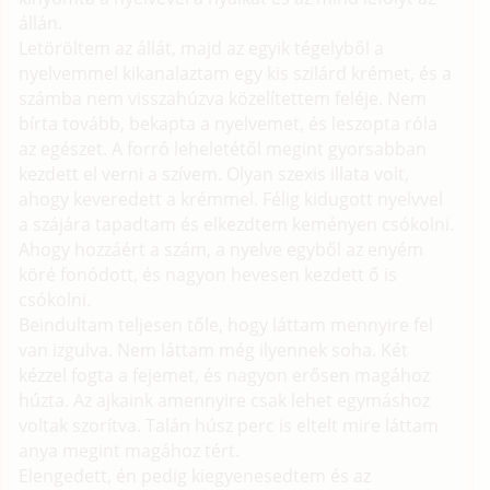
állán.
Letöröltem az állát, majd az egyik tégelyből a
nyelvemmel kikanalaztam egy kis szilárd krémet, és a
számba nem visszahúzva közelítettem feléje. Nem
bírta tovább, bekapta a nyelvemet, és leszopta róla
az egészet. A forró leheletétől megint gyorsabban
kezdett el verni a szívem. Olyan szexis illata volt,
ahogy keveredett a krémmel. Félig kidugott nyelvvel
a szájára tapadtam és elkezdtem keményen csókolni.
Ahogy hozzáért a szám, a nyelve egyből az enyém
köré fonódott, és nagyon hevesen kezdett ő is
csókolni.
Beindultam teljesen tőle, hogy láttam mennyire fel
van izgulva. Nem láttam még ilyennek soha. Két
kézzel fogta a fejemet, és nagyon erősen magához
húzta. Az ajkaink amennyire csak lehet egymáshoz
voltak szorítva. Talán húsz perc is eltelt mire láttam
anya megint magához tért.
Elengedett, én pedig kiegyenesedtem és az