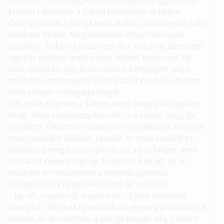
kupakját, majd magamról összegyűjtve egy csomó
krémet rákentem a flakon hosszúkás oldalára.
Odanyomtam a punija bejáratához, majd lassan tolni
kezdtem befelé. Meglepődtem milyen könnyen
besiklott. Nekem biztos nem fért volna be. Betoltam
egy pár centire, majd mikor láttam, hogy nem fáj
neki, betoltam egy jó tíz centire. Felnyögött anya,
miközben szorongatni kezdte saját melleit. Látszott
nem először simogatja magát.
Kihúztam teljesen a flakon, majd megint bedugtam
tövig. Anya csípőmozgása volt rá a válasz, hogy jól
csinálom. Elkezdtem ütemesen nyomkodni, ahogy a
mozgásaival ő diktálta. Lenyúlt az egyik kezével és
elkezdte simogatni az ujjaival azt a pici helyet, amit
mutatott nekem tegnap. Elvettem a kezét, és én
kezdtem el masszírozni a hüvelykujjammal.
Sóhajtások és nyögések törtek fel anyából:
– Jaj, uh, nagyon jó, nagyon jó! – Egész testében
vonaglott. Én csak nyomkodtam egyre gyorsabban a
flakont, és dörzsöltem a punija tetejét. Alig tudtam