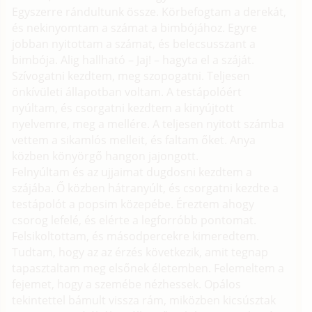
Egyszerre rándultunk össze. Körbefogtam a derekát,
és nekinyomtam a számat a bimbójához. Egyre
jobban nyitottam a számat, és belecsusszant a
bimbója. Alig hallható – Jaj! – hagyta el a száját.
Szívogatni kezdtem, meg szopogatni. Teljesen
önkívületi állapotban voltam. A testápolóért
nyúltam, és csorgatni kezdtem a kinyújtott
nyelvemre, meg a mellére. A teljesen nyitott számba
vettem a sikamlós melleit, és faltam őket. Anya
közben könyörgő hangon jajongott.
Felnyúltam és az ujjaimat dugdosni kezdtem a
szájába. Ő közben hátranyúlt, és csorgatni kezdte a
testápolót a popsim közepébe. Éreztem ahogy
csorog lefelé, és elérte a legforróbb pontomat.
Felsikoltottam, és másodpercekre kimeredtem.
Tudtam, hogy az az érzés következik, amit tegnap
tapasztaltam meg elsőnek életemben. Felemeltem a
fejemet, hogy a szemébe nézhessek. Opálos
tekintettel bámult vissza rám, miközben kicsúsztak