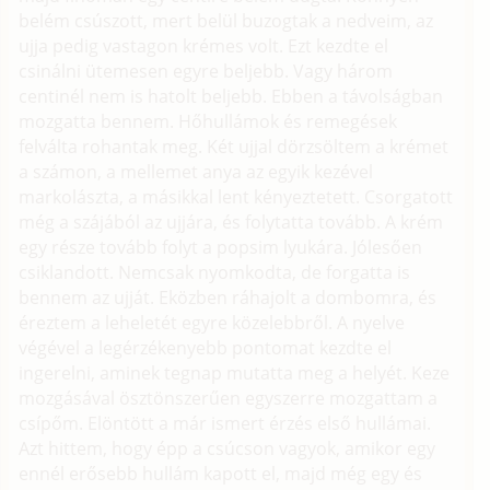
belém csúszott, mert belül buzogtak a nedveim, az
ujja pedig vastagon krémes volt. Ezt kezdte el
csinálni ütemesen egyre beljebb. Vagy három
centinél nem is hatolt beljebb. Ebben a távolságban
mozgatta bennem. Hőhullámok és remegések
felválta rohantak meg. Két ujjal dörzsöltem a krémet
a számon, a mellemet anya az egyik kezével
markolászta, a másikkal lent kényeztetett. Csorgatott
még a szájából az ujjára, és folytatta tovább. A krém
egy része tovább folyt a popsim lyukára. Jólesően
csiklandott. Nemcsak nyomkodta, de forgatta is
bennem az ujját. Eközben ráhajolt a dombomra, és
éreztem a leheletét egyre közelebbről. A nyelve
végével a legérzékenyebb pontomat kezdte el
ingerelni, aminek tegnap mutatta meg a helyét. Keze
mozgásával ösztönszerűen egyszerre mozgattam a
csípőm. Elöntött a már ismert érzés első hullámai.
Azt hittem, hogy épp a csúcson vagyok, amikor egy
ennél erősebb hullám kapott el, majd még egy és