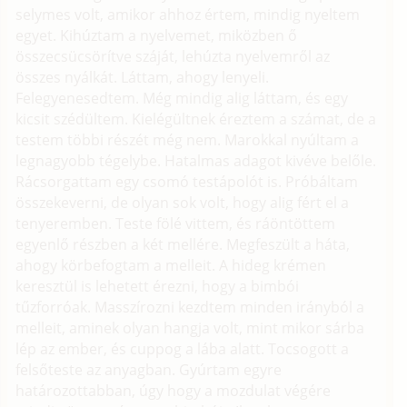
selymes volt, amikor ahhoz értem, mindig nyeltem
egyet. Kihúztam a nyelvemet, miközben ő
összecsücsörítve száját, lehúzta nyelvemről az
összes nyálkát. Láttam, ahogy lenyeli.
Felegyenesedtem. Még mindig alig láttam, és egy
kicsit szédültem. Kielégültnek éreztem a számat, de a
testem többi részét még nem. Marokkal nyúltam a
legnagyobb tégelybe. Hatalmas adagot kivéve belőle.
Rácsorgattam egy csomó testápolót is. Próbáltam
összekeverni, de olyan sok volt, hogy alig fért el a
tenyeremben. Teste fölé vittem, és ráöntöttem
egyenlő részben a két mellére. Megfeszült a háta,
ahogy körbefogtam a melleit. A hideg krémen
keresztül is lehetett érezni, hogy a bimbói
tűzforróak. Masszírozni kezdtem minden irányból a
melleit, aminek olyan hangja volt, mint mikor sárba
lép az ember, és cuppog a lába alatt. Tocsogott a
felsőteste az anyagban. Gyúrtam egyre
határozottabban, úgy hogy a mozdulat végére