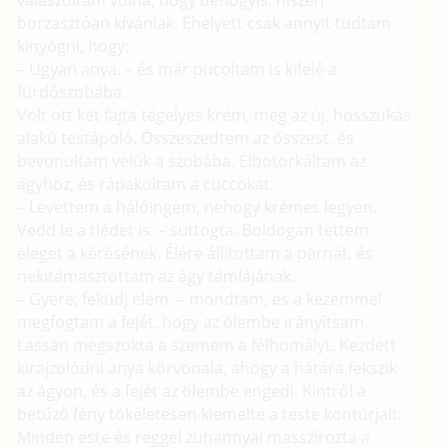
válaszoltam volna, hogy dehogyis, hiszen
borzasztóan kívánlak. Ehelyett csak annyit tudtam
kinyögni, hogy:
– Ugyan anya. – és már pucoltam is kifelé a
fürdőszobába.
Volt ott két fajta tégelyes krém, meg az új, hosszúkás
alakú testápoló. Összeszedtem az összest, és
bevonultam velük a szobába. Elbotorkáltam az
ágyhoz, és rápakoltam a cuccokat.
– Levettem a hálóingem, nehogy krémes legyen.
Vedd le a tiédet is. – suttogta. Boldogan tettem
eleget a kérésének. Élére állítottam a párnát, és
nekitámasztottam az ágy támlájának.
– Gyere, feküdj elém. – mondtam, és a kezemmel
megfogtam a fejét, hogy az ölembe irányítsam.
Lassan megszokta a szemem a félhomályt. Kezdett
kirajzolódni anya körvonala, ahogy a hátára fekszik
az ágyon, és a fejét az ölembe engedi. Kintről a
betűző fény tökéletesen kiemelte a teste kontúrjait.
Minden este és reggel zuhannyal masszírozta a