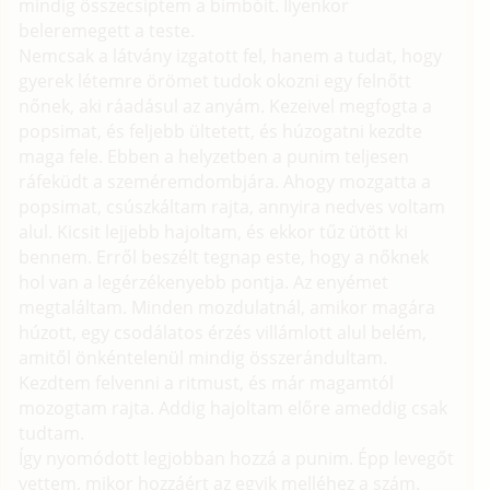
mindig összecsíptem a bimbóit. Ilyenkor
beleremegett a teste.
Nemcsak a látvány izgatott fel, hanem a tudat, hogy
gyerek létemre örömet tudok okozni egy felnőtt
nőnek, aki ráadásul az anyám. Kezeivel megfogta a
popsimat, és feljebb ültetett, és húzogatni kezdte
maga fele. Ebben a helyzetben a punim teljesen
ráfeküdt a szeméremdombjára. Ahogy mozgatta a
popsimat, csúszkáltam rajta, annyira nedves voltam
alul. Kicsit lejjebb hajoltam, és ekkor tűz ütött ki
bennem. Erről beszélt tegnap este, hogy a nőknek
hol van a legérzékenyebb pontja. Az enyémet
megtaláltam. Minden mozdulatnál, amikor magára
húzott, egy csodálatos érzés villámlott alul belém,
amitől önkéntelenül mindig összerándultam.
Kezdtem felvenni a ritmust, és már magamtól
mozogtam rajta. Addig hajoltam előre ameddig csak
tudtam.
Így nyomódott legjobban hozzá a punim. Épp levegőt
vettem, mikor hozzáért az egyik melléhez a szám.