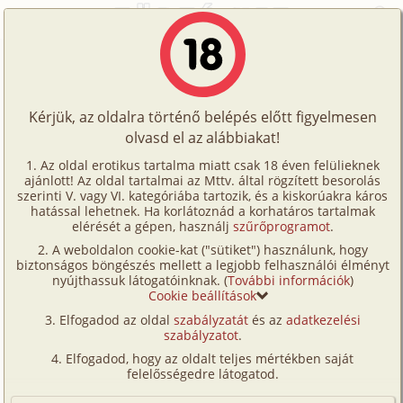
Főoldal
/
Történetek
/
Családi
/
Anyával 2. rész
Történetek
Anyával 2. rész
Képregények
Kérjük, az oldalra történő belépés előtt figyelmesen
Filmek
olvasd el az alábbiakat!
családi
,
anya
,
fia
Írók
Lolly
Az oldal erotikus tartalma miatt csak 18 éven felülieknek
ajánlott! Az oldal tartalmai az Mttv. által rögzített besorolás
Tölts
szerinti V. vagy VI. kategóriába tartozik, és a kiskorúakra káros
Címkék
hatással lehetnek. Ha korlátoznád a korhatáros tartalmak
Szavazás átlaga:
7.2
pont (
647
szavazat)
fel
elérését a gépen, használj
szűrőprogramot
.
Kereső
Megjelenés:
2002. április 30.
A weboldalon cookie-kat ("sütiket") használunk, hogy
Te
Hossz:
28 686 karakter
biztonságos böngészés mellett a legjobb felhasználói élményt
VIP
nyújthassuk látogatóinknak. (
További információk
)
Elolvasva:
112 457 alkalommal
is!
Cookie beállítások
Fórum
Elfogadod az oldal
szabályzatát
és az
adatkezelési
Előzmény
Anyával 1. rész (családi, anya, fia)
szabályzatot
.
Versenyeink
Elfogadod, hogy az oldalt teljes mértékben saját
(Minden résztvevő a képzelet szülötte (így nincs vérségi
Ügyfélszolgálat
felelősségedre látogatod.
kapcsolat közöttük), a valósággal való bármilyen egyezés
a véletlen műve.)
Írói segédletek