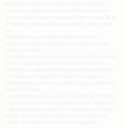
Belesüllyesztettem az ujjamat az egyik tégelybe,
amitől az vastagon krémes lett. Már vittem volna
anya szájához, amikor meggondoltam magam, és az
orromhoz emeltem. Nagyon kellemes, finom illata
volt.
Beletoltam a saját számba. Bársonyos volt a
tapintása, ahogy megéreztem a nyelvemmel. Íze
viszont nem volt.
Egy újabb adagot egyenesen anyám szájához vittem,
és most határozottabb mozdulattal, félujjnyira
beletoltam a szájába. Belül a nyelvével találkoztam,
ami meleg volt és egyből körbejárta az ujjamat.
Belebizsergett a hasam a tudattól, hogy anyának én
okozok jó érzést.
– Kóstold meg te is ha akarod. Szólalt meg hirtelen,
majd nyelt egyet. A hangja ilyenkor olyan izgató volt,
hogy beremegett a légzésem. Felemeltem az egyik
tégelyt, és kikanalaztam egy kicsit a nyelvemmel
belőle. Elsőre hűvös volt, de mikor bejutott a