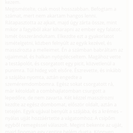
kezem.
Megismételte, csak most hosszabban. Befogtam a
számat, mert nem akartam hangos lenni.
Rátapasztotta az ajkait, majd úgy zárta össze, mint
mikor a fagyiból akar kiharapni az ember egy falatot.
Ismét összerándultam. Elkezdte ezt a gyakorlatot
ismételgetni, közben felnyúlt az egyik kezével, és
masszírozta a melleimet. Én a számban babráltam az
ujjaimmal, és halkan nyögdécseltem. Magához vette
a testápolót, és csorgatott egy picit, közvetlenül a
punimra. Túl hideg volt elsőre. Észrevette, és inkább
a szájába nyomta, aztán engedte a
szeméremdombomra. Egész sokat csorgatott rá,
már kétoldalt a combhajlatomban csurgott a
lepedőre, de nem zavarta. Két kézzel masszírozni
kezdte az egész dombomat, először oldalt, aztán a
tetején. Egyik ujjával benyúlt a szájába, és a krémes –
nyálas ujját hozzáértette a vágatomhoz. A csípőm
egyből remegéssel válaszolt. Megint bekente az ujját,
majd finoman egy centire belém dugta. Könnyen