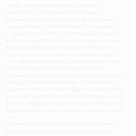
tetején. A bimbóim még mindig duzzadtan
meredeztek, és csillogtak a félhomályban.
Rátapasztotta a száját az egyikre, és szopogatni,
nyalogatni kezdte. Borsózni kezdtek a csigolyáim.
– Tegyél még rá krémet! – kértem esedező hangon.
Bal kezével egy kimarkolt egy kicsit, majd rám kente.
Nyelvét erősebben nyomta hozzá a bimbómhoz,
hogy ne csússzon le folyton róla. Haladt megint a
forróság lefelé a testemen. Most nem kellett annyi
idő neki, hogy elérjem ezt az izgalmi szintet.
Visszanézett rám, majd lejjebb csúszott az ágyon, és
puszilgatni kezdte a köldökömet. Összerándult a
hasizmom, amikor hozzáért. Egyre csak haladt lefelé,
már a szeméremdombom pihéit csókolgatta, amikor
finoman széjjelebb húzta a combjaimat. Felemeltem
félig a térdeimet, mert így kényelmesebb volt tartani
őket.
Közvetlenül belepuszilt a kissé szétnyíló punimba.
Összerándult a csípőm, és a számhoz kaptam a