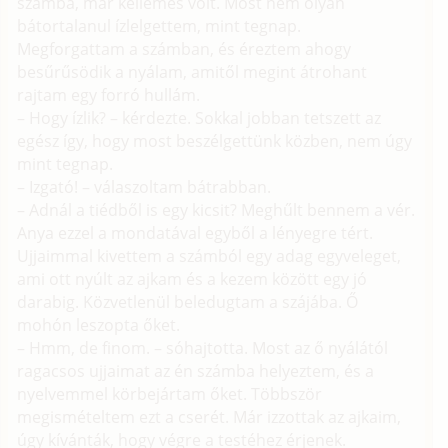
számba, már kellemes volt. Most nem olyan
bátortalanul ízlelgettem, mint tegnap.
Megforgattam a számban, és éreztem ahogy
besűrűsödik a nyálam, amitől megint átrohant
rajtam egy forró hullám.
– Hogy ízlik? – kérdezte. Sokkal jobban tetszett az
egész így, hogy most beszélgettünk közben, nem úgy
mint tegnap.
– Izgató! – válaszoltam bátrabban.
– Adnál a tiédből is egy kicsit? Meghűlt bennem a vér.
Anya ezzel a mondatával egyből a lényegre tért.
Ujjaimmal kivettem a számból egy adag egyveleget,
ami ott nyúlt az ajkam és a kezem között egy jó
darabig. Közvetlenül beledugtam a szájába. Ő
mohón leszopta őket.
– Hmm, de finom. – sóhajtotta. Most az ő nyálától
ragacsos ujjaimat az én számba helyeztem, és a
nyelvemmel körbejártam őket. Többször
megismételtem ezt a cserét. Már izzottak az ajkaim,
úgy kívánták, hogy végre a testéhez érjenek.