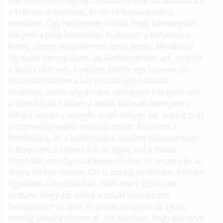
mehetek, mint tegnap. A lábam mellé sorakoztattam
a krémes dobozokat, és sorra lecsavartam a
tetejüket. Úgy helyeztem el őket, hogy bármelyiket
elérjem a jobb kezemmel. Futkosott a hátamon a
hideg, ahogy végigmértem anya testét. Mindkettő
tégelybe belenyúltam, és kiválasztottam azt, amelyik
a legsűrűbb volt. Kivettem belőle egy keveset, és
összedörzsöltem a két mutatóujjam között.
Finoman, szinte alig érintve simogatni kezdtem vele
a szemhéjait. Láttam a testét teljesen elernyedni.
Kifújta lassan a levegőt, majd mélyen be. Sokáig csak
a szeme környékét masszíroztam. Áttértem a
homlokára, és a halántékára, közben folyamatosan
krémeztem a kezem, hol az egyik, hol a másik
tégelyből, mindig csak keveset véve. Az arcaira és az
állára többet tettem. Ott is sokáig elidőztem. Közben
figyeltem a mozdulatait. Nem mert szólni, de
tudtam, hogy azt várná a száját krémezzem.
Simogattam az állát, és direkt kihagyva az ajkait,
mindig oldalra tértem el. Azt akartam, hogy kiéhezve