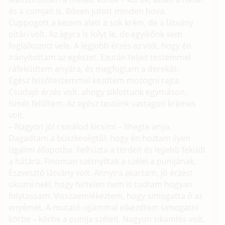
és a comjait is. Bőven jutott minden hova.
Cuppogott a kezem alatt a sok krém, de a látvány
oltári volt. Az ágyra is folyt le, de egyikőnk sem
foglalkozott vele. A legjobb érzés az volt, hogy én
irányítottam az egészet. Ezután teljes testemmel
ráfeküdtem anyára, és megfogtam a derekát.
Egész felsőtestemmel kezdtem mozogni rajta.
Csudajó érzés volt, ahogy siklottunk egymáson.
Ismét felültem. Az egész testünk vastagon krémes
volt.
– Nagyon jól csinálod kicsim! – lihegte anya.
Dagadtam a büszkeségtől, hogy én hoztam ilyen
izgalmi állapotba. Felhúzta a térdeit és lejjebb feküdt
a hátára. Finoman szétnyíltak a szélei a punijának.
Észvesztő látvány volt. Annyira akartam, jó érzést
okozni neki, hogy hirtelen nem is tudtam hogyan
folytassam. Visszaemlékeztem, hogy simogatta ő az
enyémet. A mutató ujjammal elkezdtem simogatni
körbe – körbe a punija széleit. Nagyon sikamlós volt,