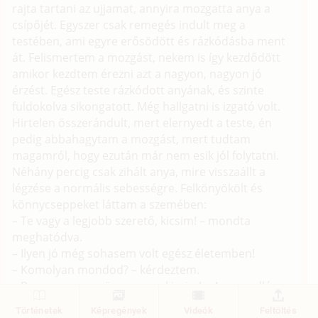
rajta tartani az ujjamat, annyira mozgatta anya a
csípőjét. Egyszer csak remegés indult meg a
testében, ami egyre erősödött és rázkódásba ment
át. Felismertem a mozgást, nekem is így kezdődött
amikor kezdtem érezni azt a nagyon, nagyon jó
érzést. Egész teste rázkódott anyának, és szinte
fuldokolva sikongatott. Még hallgatni is izgató volt.
Hirtelen összerándult, mert elernyedt a teste, én
pedig abbahagytam a mozgást, mert tudtam
magamról, hogy ezután már nem esik jól folytatni.
Néhány percig csak zihált anya, mire visszaállt a
légzése a normális sebességre. Felkönyökölt és
könnycseppeket láttam a szemében:
– Te vagy a legjobb szerető, kicsim! – mondta
meghatódva.
– Ilyen jó még sohasem volt egész életemben!
– Komolyan mondod? – kérdeztem.
– Persze, nagyon ügyes vagy kicsim! – Anya mellé
feküdtem és csak néztem a plafont. Határtalan
Történetek
Képregények
Videók
Feltöltés