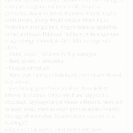
csak járt az agyam. Hiába próbáltam másra
gondolni, iskolai dolgokra, filmekre, mindig anyám
arcát láttam, ahogy fénylő szájával fölém hajol.
Próbáltam erőt gyűjteni, hogy kikeljek az ágyból és
átmenjek hozzá. Többször felültem, mire elszántam
magam hogy átvonuljak. Attól féltem, hogy már
alszik.
– Alszol, anya? – kérdeztem félig suttogva.
– Nem, kicsim. – válaszolta.
– Rosszat álmodtál?
– Nem, csak nem tudok elaludni. – mondtam kicsivel
bátrabban.
– Semmi baj, gyere feküdj mellém. Nem kellett
kétszer mondania. Még a régi franciaágy volt a
szobában, úgyhogy kényelmesen elfértünk. Nem volt
teljesen sötét, mert az utcán pont az ablakunk előtt
volt egy villanyoszlop. Tisztán láttam az arcát és a
hálóingjét.
Félig ki volt takarózva, mert meleg volt bent.