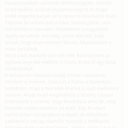
összemaszatolt számmal rámosolyogtam. Szintén
tiszta nyálkás arcával visszamosolygott és maga
mellé engedte karjait, arra várva mi következik most.
Teljesen fel voltam bátorodva. Semmi gátlás nem
volt immáron bennem. Felemeltem a nagyobbik
tégely tartalmát, ami még szinte tele volt. Szép
lassan, hogy anya mindent lásson, kikanalaztam a
teljes tartalmát.
Mind a két markom tele volt vele. Ráhelyeztem az
egészet anya két mellére. A hűvös érzéstől egy kicsit
összerándult.
A testápolós tubusból pedig szintén rányomtat
mindent a melleire. Csúszott a flakon a kezemben.
Ledobtam, majd a maradék krémet a saját melleimre
kentem. Anyát majd megőrjítette a látvány. Lassan
krémeztem a cicimet, hogy élvezhesse amit lát, meg
őszintén szólva nekem is jól esett. Épp fel akart
nyúlni mikor visszaraktam a kezeit, és elkezdtem
szétkenni a vastag sikamlós masszát a mellkasán.
Masszíroztam a melleit körbe – körbe, aztán a hasát