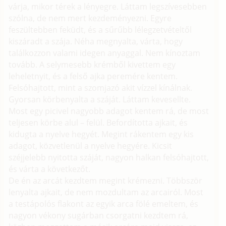
várja, mikor térek a lényegre. Láttam legszívesebben
szólna, de nem mert kezdeményezni. Egyre
feszültebben feküdt, és a sűrűbb lélegzetvételtől
kiszáradt a szája. Néha megnyalta, várta, hogy
találkozzon valami idegen anyaggal. Nem kínoztam
tovább. A selymesebb krémből kivettem egy
leheletnyit, és a felső ajka peremére kentem.
Felsóhajtott, mint a szomjazó akit vízzel kínálnak.
Gyorsan körbenyalta a száját. Láttam kevesellte.
Most egy picivel nagyobb adagot kentem rá, de most
teljesen körbe alul – felül. Befordította ajkait, és
kidugta a nyelve hegyét. Megint rákentem egy kis
adagot, közvetlenül a nyelve hegyére. Kicsit
széjjelebb nyitotta száját, nagyon halkan felsóhajtott,
és várta a következőt.
De én az arcát kezdtem megint krémezni. Többször
lenyalta ajkait, de nem mozdultam az arcairól. Most
a testápolós flakont az egyik arca fölé emeltem, és
nagyon vékony sugárban csorgatni kezdtem rá,