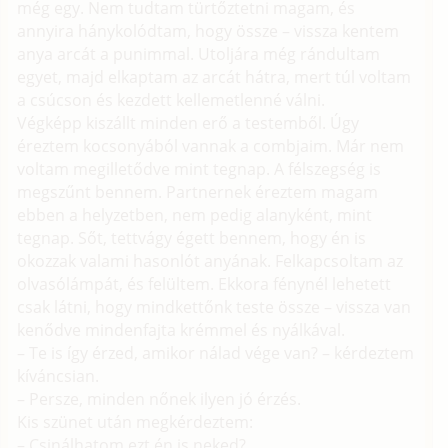
még egy. Nem tudtam türtőztetni magam, és
annyira hánykolódtam, hogy össze – vissza kentem
anya arcát a punimmal. Utoljára még rándultam
egyet, majd elkaptam az arcát hátra, mert túl voltam
a csúcson és kezdett kellemetlenné válni.
Végképp kiszállt minden erő a testemből. Úgy
éreztem kocsonyából vannak a combjaim. Már nem
voltam megilletődve mint tegnap. A félszegség is
megszűnt bennem. Partnernek éreztem magam
ebben a helyzetben, nem pedig alanyként, mint
tegnap. Sőt, tettvágy égett bennem, hogy én is
okozzak valami hasonlót anyának. Felkapcsoltam az
olvasólámpát, és felültem. Ekkora fénynél lehetett
csak látni, hogy mindkettőnk teste össze – vissza van
kenődve mindenfajta krémmel és nyálkával.
– Te is így érzed, amikor nálad vége van? – kérdeztem
kíváncsian.
– Persze, minden nőnek ilyen jó érzés.
Kis szünet után megkérdeztem:
– Csinálhatom ezt én is neked?