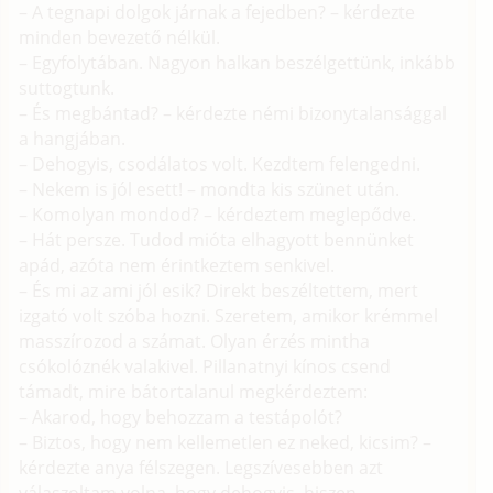
– A tegnapi dolgok járnak a fejedben? – kérdezte
minden bevezető nélkül.
– Egyfolytában. Nagyon halkan beszélgettünk, inkább
suttogtunk.
– És megbántad? – kérdezte némi bizonytalansággal
a hangjában.
– Dehogyis, csodálatos volt. Kezdtem felengedni.
– Nekem is jól esett! – mondta kis szünet után.
– Komolyan mondod? – kérdeztem meglepődve.
– Hát persze. Tudod mióta elhagyott bennünket
apád, azóta nem érintkeztem senkivel.
– És mi az ami jól esik? Direkt beszéltettem, mert
izgató volt szóba hozni. Szeretem, amikor krémmel
masszírozod a számat. Olyan érzés mintha
csókolóznék valakivel. Pillanatnyi kínos csend
támadt, mire bátortalanul megkérdeztem:
– Akarod, hogy behozzam a testápolót?
– Biztos, hogy nem kellemetlen ez neked, kicsim? –
kérdezte anya félszegen. Legszívesebben azt