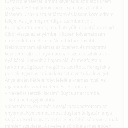
tűzforró leheletét, amint keveredik az illatos krém
szagával. Hőhullámok törtek rám, beszűkült a
látásom. Csak a száját láttam és lassan közeledtem
feléje. Az ujja még mindig a számban volt.
Körbejáratta benne, majd átnyúlt a sajátjába, majd
újból vissza az enyémbe. Közben folyamatosan
emelkedet a mellkasa. Nem bírtam tovább.
Nekinyomtam ajkaimat az övéihez, és mozgatni
kezdtem rajtuk. Folyamatosan szétcsúsztak a sok
nyálkától. Benyúlt a hajam alá, és megfogta a
tarkómat. Egészen magához szorított. Peregtek a
percek. Egymás száján keresztül vettük a levegőt.
Anya arcán kétfelé folyt lefelé a krémes nyál. Az
ujjaimmal visszatereltem és leszoptam.
– Neked is tetszik, kicsim? Búgta az arcomba.
– Soha ne hagyjuk abba.
Válaszoltam, és ismét a szájára tapasztottam az
enyémet. Nyelvemet, most dugtam át igazán anya
szájába. Körbejárattam teljesen, feltérképezve annak
minden szegletét. A nyelve alsó oldala meglepően