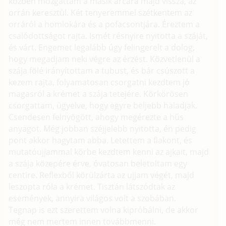
közben mozgattam a másik arcára majd vissza, az
orrán keresztül. Két tenyeremmel szétkentem az
orráról a homlokára és a pofacsontjára. Éreztem a
csalódottságot rajta. Ismét résnyire nyitotta a száját,
és várt. Engemet legalább úgy felingerelt a dolog,
hogy megadjam neki végre az érzést. Közvetlenül a
szája fölé irányítottam a tubust, és bár csúszott a
kezem rajta, folyamatosan csorgatni kezdtem jó
magasról a krémet a szája tetejére. Körkörösen
csorgattam, ügyelve, hogy egyre beljebb haladjak.
Csendesen felnyögött, ahogy megérezte a hűs
anyagot. Még jobban széjjelebb nyitotta, én pedig
pont akkor hagytam abba. Letettem a flakont, és
mutatóujjammal körbe kezdtem kenni az ajkait, majd
a szája közepére érve, óvatosan beletoltam egy
centire. Reflexből körülzárta az ujjam végét, majd
leszopta róla a krémet. Tisztán látszódtak az
események, annyira világos volt a szobában.
Tegnap is ezt szerettem volna kipróbálni, de akkor
még nem mertem innen továbbmenni.