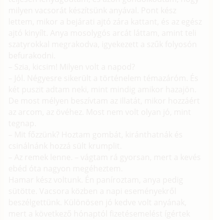
milyen vacsorát készítsünk anyával. Pont kész
lettem, mikor a bejárati ajtó zára kattant, és az egész
ajtó kinyílt. Anya mosolygós arcát láttam, amint teli
szatyrokkal megrakodva, igyekezett a szűk folyosón
befurakodni.
– Szia, kicsim! Milyen volt a napod?
– Jól. Négyesre sikerült a történelem témazáróm. És
két puszit adtam neki, mint mindig amikor hazajön.
De most mélyen beszívtam az illatát, mikor hozzáért
az arcom, az övéhez. Most nem volt olyan jó, mint
tegnap.
– Mit főzzünk? Hoztam gombát, kiránthatnák és
csinálnánk hozzá sült krumplit.
– Az remek lenne. – vágtam rá gyorsan, mert a kevés
ebéd óta nagyon megéheztem.
Hamar kész voltunk. Én paníroztam, anya pedig
sütötte. Vacsora közben a napi eseményekről
beszélgettünk. Különösen jó kedve volt anyának,
mert a következő hónaptól fizetésemelést ígértek