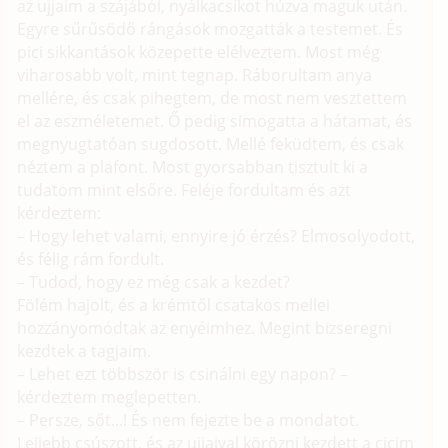
az ujjaim a szájából, nyálkacsíkot húzva maguk után.
Egyre sűrűsödő rángások mozgatták a testemet. És
pici sikkantások közepette elélveztem. Most még
viharosabb volt, mint tegnap. Ráborultam anya
mellére, és csak pihegtem, de most nem vesztettem
el az eszméletemet. Ő pedig simogatta a hátamat, és
megnyugtatóan sugdosott. Mellé feküdtem, és csak
néztem a plafont. Most gyorsabban tisztult ki a
tudatom mint elsőre. Feléje fordultam és azt
kérdeztem:
– Hogy lehet valami, ennyire jó érzés? Elmosolyodott,
és félig rám fordult.
– Tudod, hogy ez még csak a kezdet?
Fölém hajolt, és a krémtől csatakos mellei
hozzányomódtak az enyéimhez. Megint bizseregni
kezdtek a tagjaim.
– Lehet ezt többször is csinálni egy napon? –
kérdeztem meglepetten.
– Persze, sőt...! És nem fejezte be a mondatot.
Lejjebb csúszott, és az ujjaival körözni kezdett a cicim