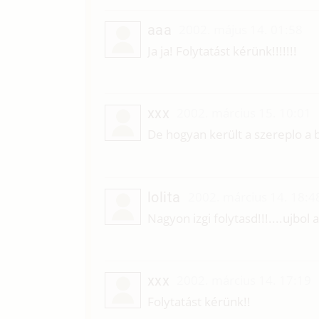
aaa
2002. május 14. 01:58
Ja ja! Folytatást kérünk!!!!!!!
xxx
2002. március 15. 10:01
De hogyan került a szereplo a 
lolita
2002. március 14. 18:4
Nagyon izgi folytasd!!!....ujbol
xxx
2002. március 14. 17:19
Folytatást kérünk!!