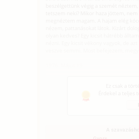
beszélgettünk végig a szemét néztem,
tetszem neki? Mikor haza jöttem, nem 
megnéztem magam. A hajam elég kócos
nézem, pattanásokat látok. Kizárt dolo
olyan kedves? Egy kicsit hátrébb állta
nézni. Egy kicsit vékony vagyok, de az
veszve semmi. Most befejezem, megye
1976. Május 19.
Ez csak a tör
Érdekel a teljes 
A szavazásho
Gyors