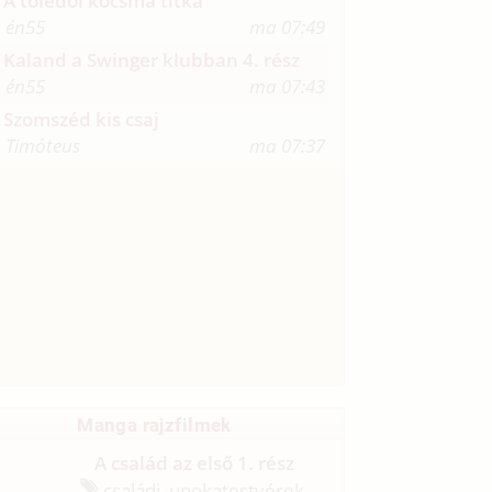
A toledoi kocsma titka
én55
ma 07:49
Kaland a Swinger klubban 4. rész
én55
ma 07:43
Szomszéd kis csaj
Timóteus
ma 07:37
Manga rajzfilmek
A család az első 1. rész
családi, unokatestvérek,