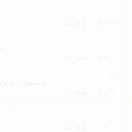
1
#10
1
Válasz
#9
s.
1
Válasz
7
#8
ltúráltan szépen írni.
1
Válasz
13. 18:27
#7
1
Válasz