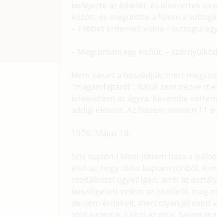
befejezte az ítéletét, és elvezettek a
között, és megütötte a fülem a suttogá
– Többet érdemelt volna – suttogta egy 
– Megrontani egy kisfiút, – szörnyülkö
Nem zavart a beszédjük, mert megszok
"magamfajtáról". Rájuk sem nézve men
lefeküdtem az ágyra. Kezembe vettem
addigi életem. Az hiszem minden 11 
1976. Május 18.
Szia naplóm! Most jöttem haza a sulib
első az, hogy ötöst kaptam töriből. 
csodálkozol ugye? Igen, arról az oszt
beszélgetett velem az iskoláról, meg mi
de nem érdekelt, mert olyan jól esett 
zöld a szeme, s kicsi az orra. Sajnos 