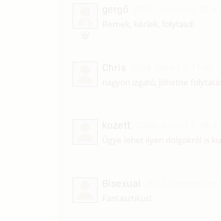
gergő
2011. március 4. 22:4
G
Remek, kérlek, folytasd!
Chris
2004. július 19. 11:47
nagyon izgató, jöhetne folytatá
kozett
2003. április 13. 18:3
Úgye lehet ilyen dolgokról is ku
Bisexual
2002. szeptember 
Fantasztikus!