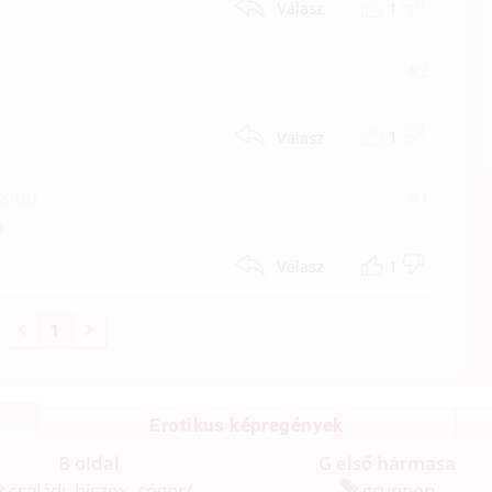
1
Válasz
#2
1
Válasz
18:00
#1
?
1
Válasz
1
Erotikus képregények
B oldal
G első hármasa
családi, biszex, sógor/
gruppen