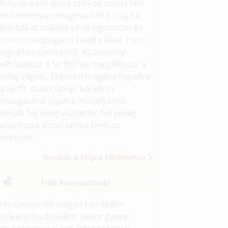
Kinyúlt a két igéző szilikon csoda felé
és keményen megmarkolta, majd a
bimbókat szájába véve izgatottan és
mohon szopogatni kezdte őket, mint
egy éhes csecsemő. Az asszony
elhúzódott a férfitől és megállította a
szilaj vágtát. Teljesen magába fogadva
a férfit, csak csípője körkörös
mozgásával izgatta. Hüvelyének
izmait hol megfeszítette, hol pedig
ellazította, ezzel tartva fenn az
erekciót.
Tovább a teljes történetre
Írók kerestetnek!
Ha szeretnéd magad kipróbálni
íróként/fordítóként, akkor gyere,