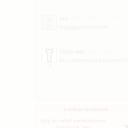
xxx
2002. március 13. 18:26
Naggggyon cooooool!!
Törté-Net
2002. január 17. 
Mi a véleményed a történetről
Erotikus történetek
Apa, én veled szeretném ezt
csinálni! 6. rész