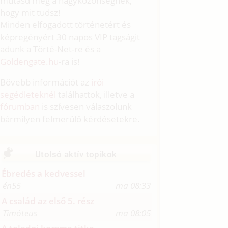
mutasd meg a nagyközönségnek,
hogy mit tudsz!
Minden elfogadott történetért és
képregényért 30 napos VIP tagságit
adunk a Törté-Net-re és a
Goldengate.hu
-ra is!
Bővebb információt az
írói
segédleteknél
találhattok, illetve a
fórumban
is szívesen válaszolunk
bármilyen felmerülő kérdésetekre.
Utolsó aktív topikok
Ébredés a kedvessel
én55
ma 08:33
A család az első 5. rész
Timóteus
ma 08:05