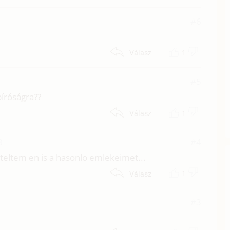
#6
1
Válasz
#5
bíróságra??
1
Válasz
8
#4
 ateltem en is a hasonlo emlekeimet...
1
Válasz
#3