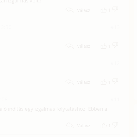
zán izgalmas volt.!
1
Válasz
13:30
#13
1
Válasz
#12
1
Válasz
7:08
#11
áló indítás egy izgalmas folytatáshoz. Ebben a
1
Válasz