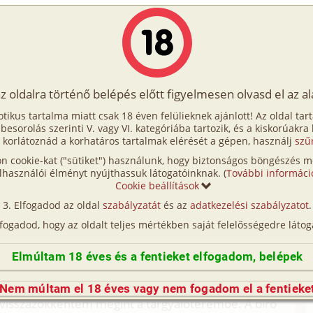
Írók
Tölts fel Te is!
Címkék
Kereső
VIP
Egyéb
az oldalra történő belépés előtt figyelmesen olvasd el az a
magamnak
otikus tartalma miatt csak 18 éven felülieknek ajánlott! Az oldal tar
ó magamnak
t besorolás szerinti V. vagy VI. kategóriába tartozik, és a kiskorúakra
 korlátoznád a korhatáros tartalmak elérését a gépen, használj
szű
n cookie-kat ("sütiket") használunk, hogy biztonságos böngészés me
lhasználói élményt nyújthassuk látogatóinknak. (
További informáci
t elmerültem azon gondolataimban, hogy mint is
Cookie beállítások
tt idáig az életem? Alig figyeltem a bíró szavaira,
Elfogadod az oldal
szabályzatát
és az
adatkezelési szabályzatot
.
m, hogy bűnös vagyok, s azt is, hogy elfognak
lfogadod, hogy az oldalt teljes mértékben saját felelősségedre látog
egtetett semmi jóval. 9 évet kaptam. Sok is, és nem
nak sokkal súlyosabb büntetést szabtam ki. Végig
Elmúltam 18 éves és a fentieket elfogadom, belépek
sz könnyű, de segít majd az a napló, amit
 vezettem. Tudom, furcsa, de szerettem papírra
Nem múltam el 18 éves vagy nem fogadom el a fentieke
n visszazökkentem megint a tárgyalóterembe. A bíró