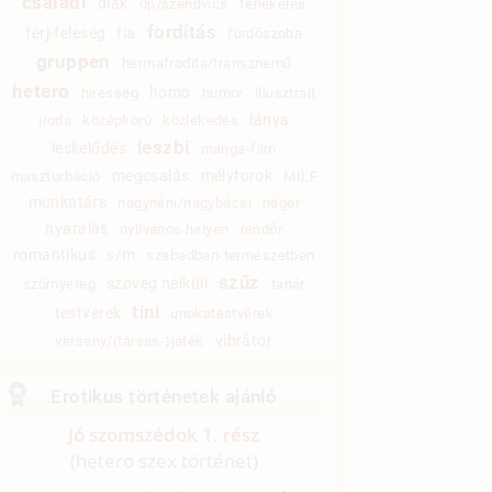
családi
diák
dp/szendvics
fenekelés
fordítás
férj-feleség
fia
fürdőszoba
gruppen
hermafrodita/transznemű
hetero
homo
híresség
humor
illusztrált
lánya
iroda
középkorú
közlekedés
leszbi
leskelődés
manga-film
megcsalás
mélytorok
maszturbáció
MILF
munkatárs
nagynéni/nagybácsi
néger
nyaralás
nyilvános helyen
rendőr
romantikus
s/m
szabadban-természetben
szűz
szöveg nélküli
szörnyeteg
tanár
tini
testvérek
unokatestvérek
vibrátor
verseny/(társas-)játék
Erotikus történetek ajánló
Jó szomszédok 1. rész
(hetero szex történet)