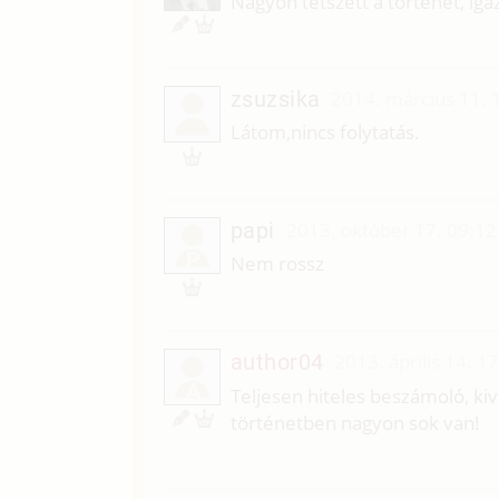
Nagyon tetszett a történet, iga
zsuzsika
2014. március 11. 
Látom,nincs folytatás.
papi
2013. október 17. 09:12
P
Nem rossz
author04
2013. április 14. 1
A
Teljesen hiteles beszámoló, kiv
történetben nagyon sok van!