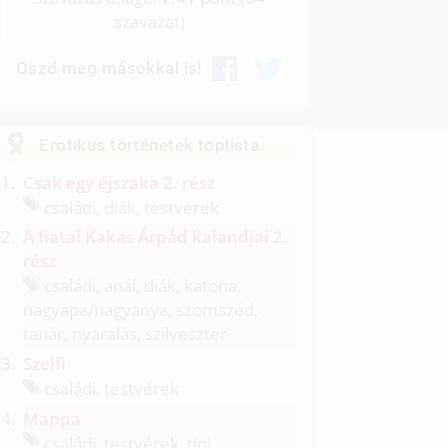
szavazat)
Oszd meg másokkal is!
Erotikus történetek toplista
Csak egy éjszaka 2. rész
családi, diák, testvérek
A fiatal Kakas Árpád kalandjai 2.
rész
családi, anál, diák, katona,
nagyapa/
nagyanya, szomszéd,
tanár, nyaralás, szilveszter
Szelfi
családi, testvérek
Mappa
családi, testvérek, tini