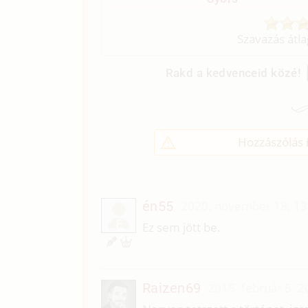
Szavazás átl
Rakd a kedvenceid közé!
Hozzászólás í
én55
2020. november 18. 13
É
Ez sem jött be.
Raizen69
2015. február 5. 2