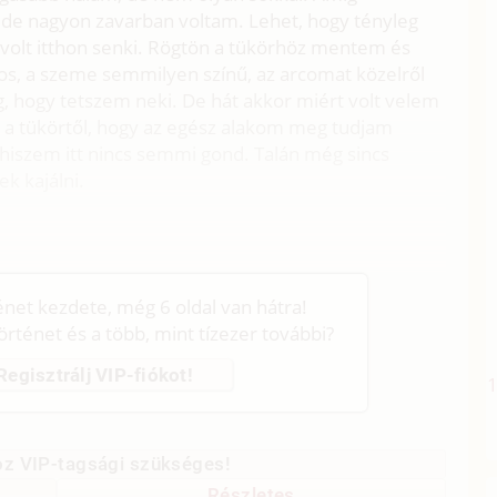
 de nagyon zavarban voltam. Lehet, hogy tényleg
volt itthon senki. Rögtön a tükörhöz mentem és
, a szeme semmilyen színű, az arcomat közelről
g, hogy tetszem neki. De hát akkor miért volt velem
m a tükörtől, hogy az egész alakom meg tudjam
t hiszem itt nincs semmi gond. Talán még sincs
k kajálni.
ténet kezdete, még 6 oldal van hátra!
történet és a több, mint tízezer további?
Regisztrálj VIP-fiókot!
z VIP-tagsági szükséges!
Részletes