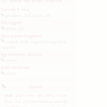
Mások épp ezeket olvassák
Barinők 5. rész
gruppen, diák, tanár, tini
Mit tegyek?
leszbi, tini
Újra anyám hugában
családi, anál, nagynéni/
nagybácsi,
nyaralás
Egy kellemes délután
homo
Zsófi története
bizarr
Címkék
anál
anya
apa
bilincs
anyós
biszex
bizarr
CGI/számítógéppel generált
buli