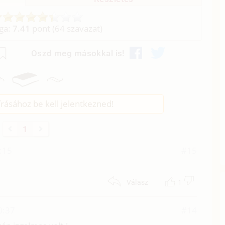
aga:
7.41
pont (
64
szavazat)
Oszd meg másokkal is!
rásához be kell jelentkezned!
1
:15
#15
1
Válasz
0:37
#14