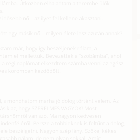
 cellámba. Útközben elhaladtam a terembe ülők
s.
idősebb nő – az ilyet fel kellene akasztani.
dött egy másik nő – milyen élete lesz azután annak?
tam már, hogy így beszéljenek rólam, a
tem el mellettük. Bevezettek a "szobámba", ahol
 a régi naplómat elkezdtem számba venni az egész
éves koromban kezdődött.
ól, s mondhatom marha jó dolog történt velem. Az
A másik az, hogy SZERELMES VAGYOK! Most
álytársnőmről van szó. Ma nagyon kedvesen
ndenféléről. Persze a többieknek is feltűnt a dolog,
vele beszélgetni. Nagyon szép lány. Szőke, kékes
magasabb nálam, de nem olyan sokkal. Amíg