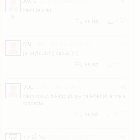
A57L
2014. október 20. 07:13
#4
A
Nem tetszett.
1
Válasz
MuI
2007. október 25. 07:31
#3
ja folytatást :) egész jó :)
1
Válasz
JOE
2007. július 3. 00:48
#2
Nem rossz, inkább jó, így ha lehet jó lenne a
folytatás.
1
Válasz
Törté-Net
2007. július 2. 00:00
#1