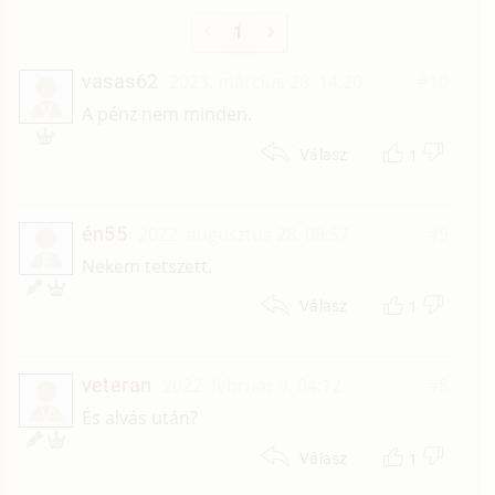
1
vasas62
2023. március 28. 14:20
#10
V
A pénz nem minden.
1
Válasz
én55
2022. augusztus 28. 08:57
#9
É
Nekem tetszett.
1
Válasz
veteran
2022. február 9. 04:12
#8
V
És alvás után?
1
Válasz