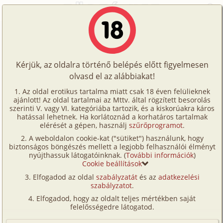
Főoldal
/
Történetek
/
Hetero
/
Tiltott gyümölcs
Történetek
Tiltott gyümölcs
Képregények
Kérjük, az oldalra történő belépés előtt figyelmesen
Filmek
olvasd el az alábbiakat!
hetero
Írók
Vivienne
Az oldal erotikus tartalma miatt csak 18 éven felülieknek
ajánlott! Az oldal tartalmai az Mttv. által rögzített besorolás
Tölts
szerinti V. vagy VI. kategóriába tartozik, és a kiskorúakra káros
Címkék
hatással lehetnek. Ha korlátoznád a korhatáros tartalmak
Szavazás átlaga:
7.06
pont (
34
szavazat)
fel
elérését a gépen, használj
szűrőprogramot
.
Kereső
Megjelenés:
2007. július 2.
A weboldalon cookie-kat ("sütiket") használunk, hogy
Te
Hossz:
7 588 karakter
biztonságos böngészés mellett a legjobb felhasználói élményt
VIP
nyújthassuk látogatóinknak. (
További információk
)
Elolvasva:
2 651 alkalommal
is!
Cookie beállítások
Fórum
Elfogadod az oldal
szabályzatát
és az
adatkezelési
Misi a szomszédom huszonnyolc éves. Van felesége,
szabályzatot
.
Versenyeink
és egy-két éves kis fia, egy jól jövedelmező
Elfogadod, hogy az oldalt teljes mértékben saját
vállakozása, egy szóval meg van mindene, ami a
Ügyfélszolgálat
felelősségedre látogatod.
boldogsághoz kell. De még sem boldog.
Írói segédletek