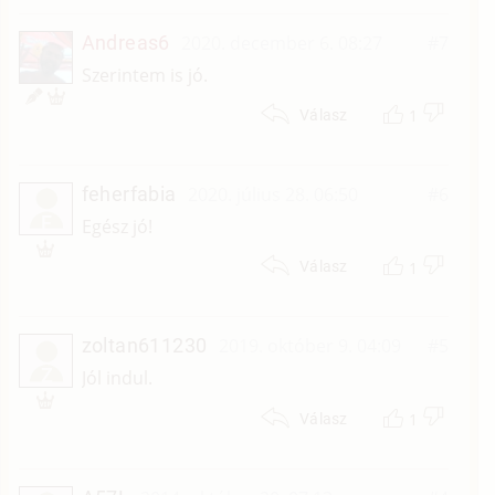
Andreas6
2020. december 6. 08:27
#7
Szerintem is jó.
1
Válasz
feherfabia
2020. július 28. 06:50
#6
F
Egész jó!
1
Válasz
zoltan611230
2019. október 9. 04:09
#5
Z
Jól indul.
1
Válasz