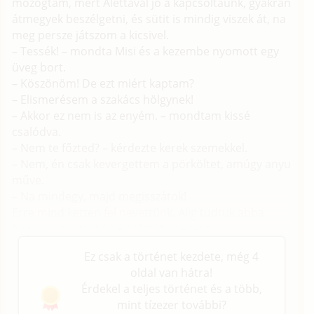
mozogtam, mert Alettával jó a kapcsoltaunk, gyakran
átmegyek beszélgetni, és sütit is mindig viszek át, na
meg persze játszom a kicsivel.
– Tessék! – mondta Misi és a kezembe nyomott egy
üveg bort.
– Köszönöm! De ezt miért kaptam?
– Elismerésem a szakács hölgynek!
– Akkor ez nem is az enyém. – mondtam kissé
csalódva.
– Nem te főzted? – kérdezte kerek szemekkel.
– Nem, én csak kevergettem a pörköltet, amúgy anyu
műve.
– Na mindegy, majd megisszátok!
Erre mind ketten fel nevettünk. Alig tudtuk abba
hagyni, annyira hülyén jött ki az egész.
Ez csak a történet kezdete, még 4
oldal van hátra!
Érdekel a teljes történet és a több,
mint tízezer további?