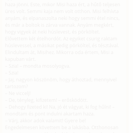
haza jönni. Este, mikor Misi haza ért, a hűtő teljesen
üres volt. Semmi kaja nem volt otthon. Misi felhívta
anyám, és elpanaszolta neki hogy semmi étel nincs,
és már a boltok is zárva vannak. Anyám megkért,
hogy vigyek át neki húslevest, és pörköltet.
Elővettem két ételhordót. Az egyiket csurig raktam
húslevessel, a másikat pedig pörköltel, és tésztával.
Elindultam át, Misihez. Mikorra oda értem, Misi a
kapuban várt.
– Szia! – mondta mosolyogva.
– Szia!
– Jaj, nagyon köszönöm, hogy áthoztad, mennyivel
tartozom?
– Ne viccelj!
– De, tényleg, kifizetem! – erősködött.
– Dehogy fizeted ki! Na, jó ét vágyat, ki fog hűlni! –
mondtam és pont indulni akartam haza.
– Várj, akkor adok valamit! Gyere be!
Engedelmesen követtem be a lakásba. Otthonosan