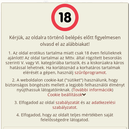
Főoldal
/
Történetek
/
Családi
/
Bátyus + Hugi
Történetek
Bátyus + Hugi
Képregények
Kérjük, az oldalra történő belépés előtt figyelmesen
Filmek
olvasd el az alábbiakat!
családi
,
testvérek
,
fordítás
Írók
Jóska
Az oldal erotikus tartalma miatt csak 18 éven felülieknek
ajánlott! Az oldal tartalmai az Mttv. által rögzített besorolás
Tölts
szerinti V. vagy VI. kategóriába tartozik, és a kiskorúakra káros
Címkék
hatással lehetnek. Ha korlátoznád a korhatáros tartalmak
Szavazás átlaga:
4.38
pont (
169
szavazat)
fel
elérését a gépen, használj
szűrőprogramot
.
Kereső
Megjelenés:
2002. február 7.
A weboldalon cookie-kat ("sütiket") használunk, hogy
Te
Hossz:
3 427 karakter
biztonságos böngészés mellett a legjobb felhasználói élményt
VIP
nyújthassuk látogatóinknak. (
További információk
)
Elolvasva:
11 237 alkalommal
is!
Cookie beállítások
Fórum
Elfogadod az oldal
szabályzatát
és az
adatkezelési
Egy rövid történet kevés szexel.
szabályzatot
.
Fordítás
Versenyeink
Elfogadod, hogy az oldalt teljes mértékben saját
A "
Literotica
" oldaláról, németböl fordítva.
Ügyfélszolgálat
felelősségedre látogatod.
Igyekeztem a legmesszeb menökig az eredeti
Írói segédletek