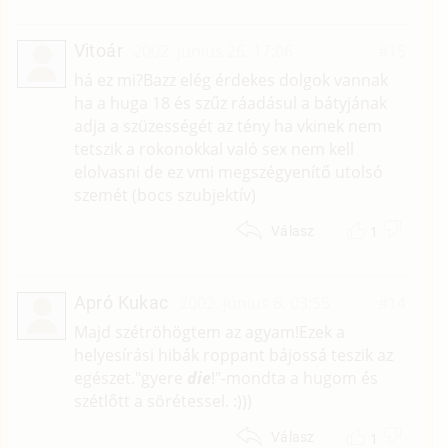
Vitoár
2002. június 26. 17:06
#15
há ez mi?Bazz elég érdekes dolgok vannak
ha a huga 18 és szűz ráadásul a bátyjának
adja a szüzességét az tény ha vkinek nem
tetszik a rokonokkal való sex nem kell
elolvasni de ez vmi megszégyenítő utolsó
szemét (bocs szubjektív)
1
Válasz
Apró Kukac
2002. június 8. 03:55
#14
Majd szétröhögtem az agyam!Ezek a
helyesírási hibák roppant bájossá teszik az
egészet."gyere
die
!"-mondta a hugom és
szétlőtt a sörétessel. :)))
1
Válasz