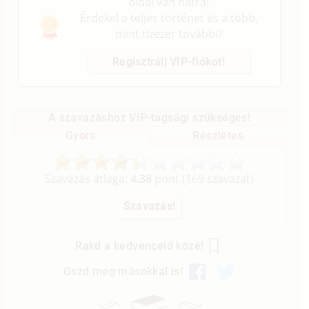
oldal van hátra!
Érdekel a teljes történet és a több,
mint tízezer további?
Regisztrálj VIP-fiókot!
A szavazáshoz VIP-tagsági szükséges!
Gyors
Részletes
Szavazás átlaga:
4.38
pont (
169
szavazat)
Rakd a kedvenceid közé!
Oszd meg másokkal is!