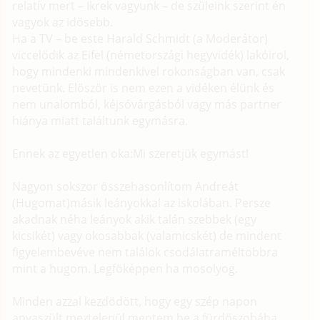
relatív mert – Ikrek vagyunk – de szüleink szerint én
vagyok az idösebb.
Ha a TV – be este Harald Schmidt (a Moderátor)
viccelödik az Eifel (németországi hegyvidék) lakóirol,
hogy mindenki mindenkivel rokonságban van, csak
nevetünk. Elöször is nem ezen a vidéken élünk és
nem unalomból, kéjsóvárgásból vagy más partner
hiánya miatt találtunk egymásra.
Ennek az egyetlen oka:Mi szeretjük egymást!
Nagyon sokszor összehasonlítom Andreát
(Hugomat)másik leányokkal az iskolában. Persze
akadnak néha leányok akik talán szebbek (egy
kicsikét) vagy okosabbak (valamicskét) de mindent
figyelembevéve nem találok csodálatraméltobbra
mint a hugom. Legföképpen ha mosolyog.
Minden azzal kezdödött, hogy egy szép napon
anyaszült meztelenül mentem be a fürdöszobába