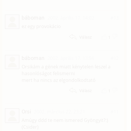
báboman
2002. április 17. 14:02
#13
ez egy provokácio
1
Válasz
báboman
2002. április 17. 13:56
#12
Orsikám a gének miatt kénytelen leszel a
hasonlóságot felismerni
mert ha nincs az elgondolkodtató
1
Válasz
Orsi
2002. március 22. 23:21
#11
Amúgy ddd te nem ismered Gyöngyit?:)
(Csider)