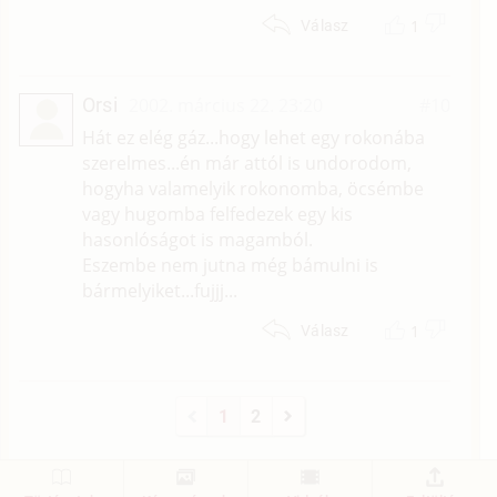
1
Válasz
Orsi
2002. március 22. 23:20
#10
Hát ez elég gáz...hogy lehet egy rokonába
szerelmes...én már attól is undorodom,
hogyha valamelyik rokonomba, öcsémbe
vagy hugomba felfedezek egy kis
hasonlóságot is magamból.
Eszembe nem jutna még bámulni is
bármelyiket...fujjj...
1
Válasz
1
2