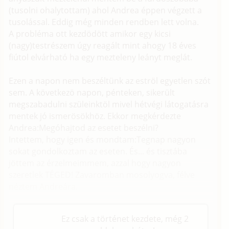
(tusolni ohalytottam) ahol Andrea éppen végzett a
tusolással. Eddig még minden rendben lett volna.
A probléma ott kezdödött amikor egy kicsi
(nagy)testrészem úgy reagált mint ahogy 18 éves
fiútol elvárható ha egy mezteleny leányt meglát.
Ezen a napon nem beszéltünk az eströl egyetlen szót
sem. A következö napon, pénteken, sikerült
megszabadulni szüleinktöl mivel hétvégi látogatásra
mentek jó ismerösökhöz. Ekkor megkérdezte
Andrea:Megóhajtod az esetet beszélni?
Intettem, hogy igen és mondtam:Tegnap nagyon
sokat gondolkoztam az eseten. És... és tisztába
jöttem az érzelmeimmem, azzal hogy nagyon
szeretlek TÉGED! Zavaromban mosolyogva, félve
néztem Andreára.
Ez csak a történet kezdete, még 2