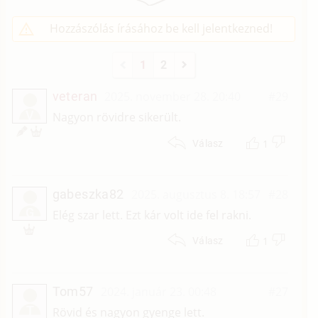
Hozzászólás írásához be kell jelentkezned!
1
2
veteran
2025. november 28. 20:40
#29
V
Nagyon rövidre sikerült.
1
Válasz
gabeszka82
2025. augusztus 8. 18:57
#28
G
Elég szar lett. Ezt kár volt ide fel rakni.
1
Válasz
Tom57
2024. január 23. 00:48
#27
T
Rövid és nagyon gyenge lett.