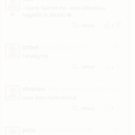
T
- Gyere, Gyered die - azzal előkapta a
nagykést és leszúrt 😀
1
Válasz
sztbali
2010. június 28. 14:48
#23
Tényleg tré.
1
Válasz
sihupapa
2008. szeptember 28. 03:19
#22
isten áldja müforditókat
1
Válasz
pölös
2007. október 31. 23:09
#21