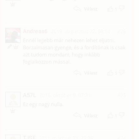
1
Válasz
Andreas6
2019. augusztus 22. 08:14
#26
Ennél lejjebb már nehezen lehet eljutni.
Borzalmasan gyenge, és a fordítónak is csak
azt tudom mondani, hogy inkább
foglalkozzon mással.
1
Válasz
A57L
2016. október 9. 07:31
#25
A
Ez egy nagy nulla.
1
Válasz
TJSF
2011. március 28. 23:26
#24