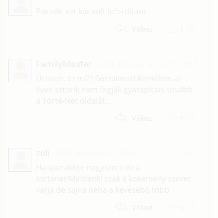
Pocsék. ezt kár volt leforditani.
1
Válasz
FamilyMaster
2003. február 6. 16:11
#17
Úristen, ez mi?? Borzalmas! Remélem az
ilyen sztorik nem fogják gyarapítani tovább
a Törté-Net oldalát...
1
Válasz
zoli
2002. október 8. 19:59
#16
Ha igaz,akkor nagyszeru ez a
tortenet!Mindenki csak a kokemeny szexet
varja,de sajna neha a kevesebb tobb.
1
Válasz