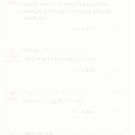
Nekem már volt a mostohahugommal
szexuális élményem és nagyon élveztük
mindketten!
1
Válasz
Homer
2004. március 18. 06:00
#20
Hogy lehet
tisztába jönni
? 1 pont.
1
Válasz
Freak
2003. április 24. 04:39
#19
Szerencse hogy ilyen rövid.
1
Válasz
Mammamia...
2003. február 23. 03:32
#18