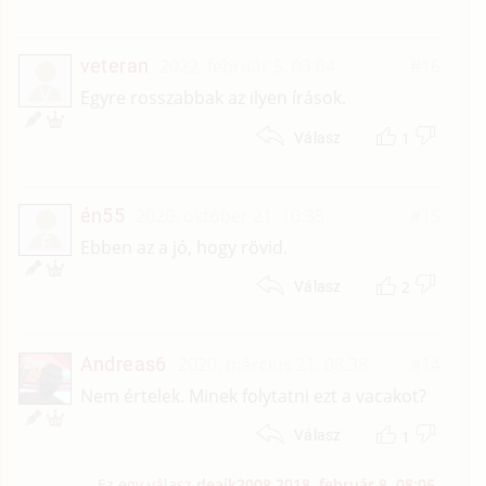
veteran
2022. február 5. 03:04
#16
V
Egyre rosszabbak az ilyen írások.
1
Válasz
én55
2020. október 21. 10:35
#15
É
Ebben az a jó, hogy rövid.
2
Válasz
Andreas6
2020. március 21. 08:38
#14
Nem értelek. Minek folytatni ezt a vacakot?
1
Válasz
Ez egy válasz
deajk2008
2018. február 8. 08:06
-