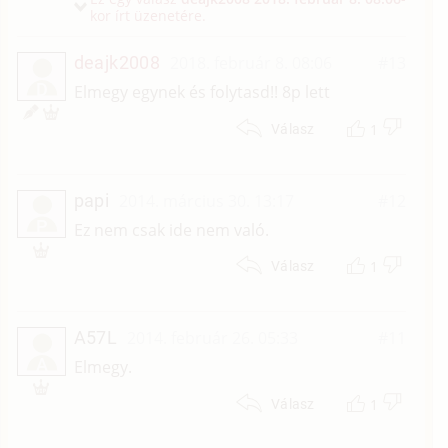
kor írt üzenetére.
deajk2008
2018. február 8. 08:06
#13
D
Elmegy egynek és folytasd!! 8p lett
1
Válasz
papi
2014. március 30. 13:17
#12
P
Ez nem csak ide nem való.
1
Válasz
A57L
2014. február 26. 05:33
#11
A
Elmegy.
1
Válasz