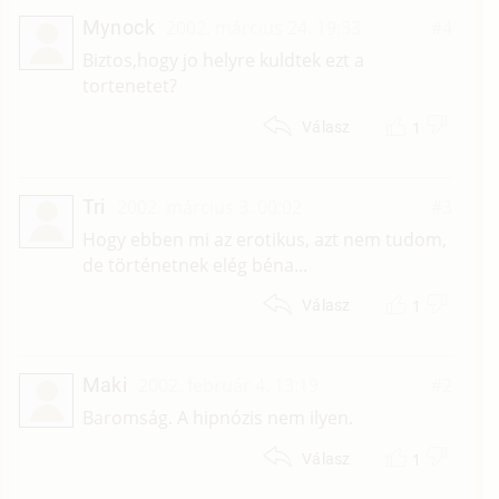
Mynock
2002. március 24. 19:33
#4
Biztos,hogy jo helyre kuldtek ezt a
tortenetet?
1
Válasz
Tri
2002. március 3. 00:02
#3
Hogy ebben mi az erotikus, azt nem tudom,
de történetnek elég béna...
1
Válasz
Maki
2002. február 4. 13:19
#2
Baromság. A hipnózis nem ilyen.
1
Válasz