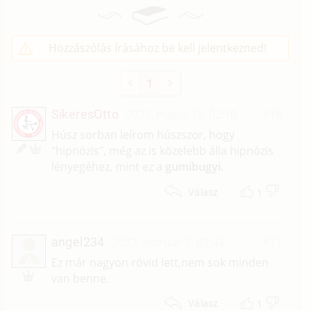
Hozzászólás írásához be kell jelentkezned!
1
SikeresOtto
2023. május 13. 02:10
#18
Húsz sorban leírom húszszor, hogy
"hipnózis", még az is közelebb álla hipnózis
lényegéhez, mint ez a
gumibugyi
.
1
Válasz
angel234
2022. február 5. 03:43
#17
A
Ez már nagyon rövid lett,nem sok minden
van benne.
1
Válasz