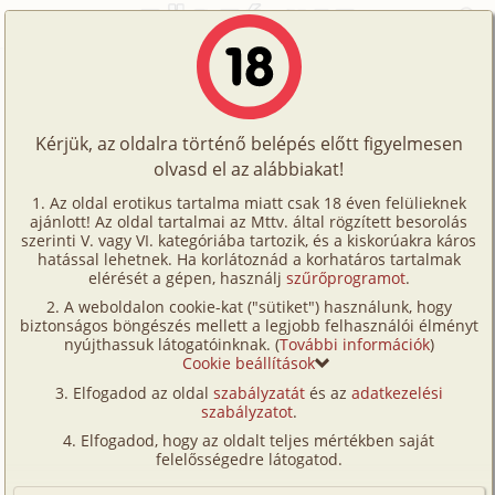
Főoldal
/
Történetek
/
Bizarr
/
Hipnózis
Történetek
Hipnózis
Képregények
Kérjük, az oldalra történő belépés előtt figyelmesen
Filmek
olvasd el az alábbiakat!
bizarr
Írók
Ismeretlen
Az oldal erotikus tartalma miatt csak 18 éven felülieknek
ajánlott! Az oldal tartalmai az Mttv. által rögzített besorolás
Tölts
szerinti V. vagy VI. kategóriába tartozik, és a kiskorúakra káros
Címkék
hatással lehetnek. Ha korlátoznád a korhatáros tartalmak
Szavazás átlaga:
4.35
pont (
74
szavazat)
fel
elérését a gépen, használj
szűrőprogramot
.
Kereső
Megjelenés:
2002. január 28.
A weboldalon cookie-kat ("sütiket") használunk, hogy
Te
Hossz:
1 504 karakter
biztonságos böngészés mellett a legjobb felhasználói élményt
VIP
nyújthassuk látogatóinknak. (
További információk
)
Elolvasva:
3 904 alkalommal
is!
Cookie beállítások
Fórum
Elfogadod az oldal
szabályzatát
és az
adatkezelési
Eszter vagyok, egyszer orvosi hipnózisra szorultam,
szabályzatot
.
Versenyeink
mivel olyan jellegu betegségem volt. A barátnom, aki
Elfogadod, hogy az oldalt teljes mértékben saját
már volt hasonló szituációban, azt javasolta nekem,
Ügyfélszolgálat
felelősségedre látogatod.
hogy tegyem magam vízhatlanná elotte, mert o
Írói segédletek