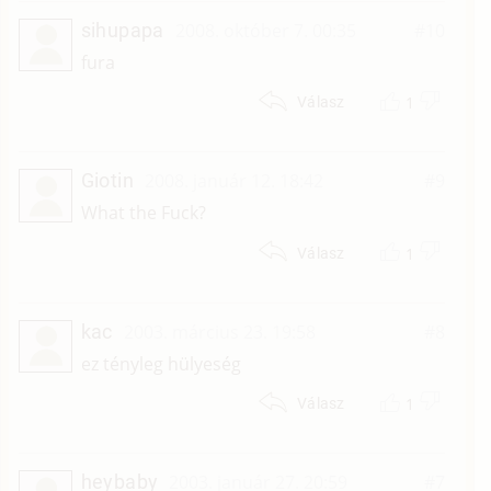
sihupapa
2008. október 7. 00:35
#10
fura
1
Válasz
Giotin
2008. január 12. 18:42
#9
What the Fuck?
1
Válasz
kac
2003. március 23. 19:58
#8
ez tényleg hülyeség
1
Válasz
heybaby
2003. január 27. 20:59
#7