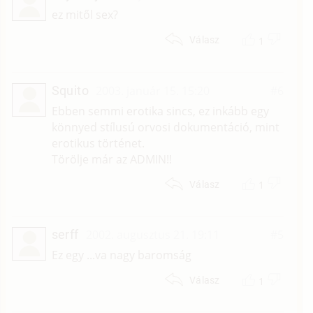
ez mitől sex?
1
Válasz
Squito
2003. január 15. 15:20
#6
Ebben semmi erotika sincs, ez inkább egy
könnyed stílusú orvosi dokumentáció, mint
erotikus történet.
Törölje már az ADMIN!!
1
Válasz
serff
2002. augusztus 21. 19:11
#5
Ez egy ...va nagy baromság
1
Válasz