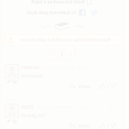
Rakd a kedvenceid közé!
Oszd meg másokkal is!
Hozzászólás írásához be kell jelentkezned!
1
veteran
2022. január 30. 04:32
#12
V
borzasztó.
1
Válasz
én55
2020. október 16. 11:47
#11
É
Ez meg mi?
1
Válasz