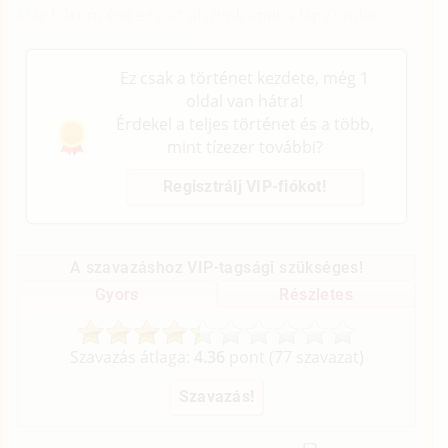
Már három éve együtt alszunk amit a lány szülei
megengedtek nekünk.
Ez csak a történet kezdete, még 1
oldal van hátra!
Érdekel a teljes történet és a több,
mint tízezer további?
Regisztrálj VIP-fiókot!
A szavazáshoz VIP-tagsági szükséges!
Gyors
Részletes
Szavazás átlaga:
4.36
pont (
77
szavazat)