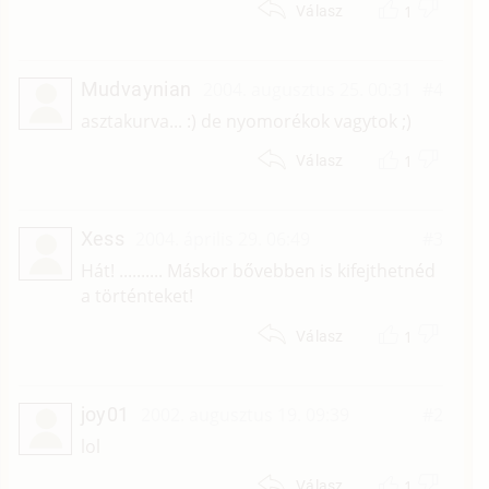
1
Válasz
Mudvaynian
2004. augusztus 25. 00:31
#4
asztakurva... :) de nyomorékok vagytok ;)
1
Válasz
Xess
2004. április 29. 06:49
#3
Hát! .......... Máskor bővebben is kifejthetnéd
a történteket!
1
Válasz
joy01
2002. augusztus 19. 09:39
#2
lol
1
Válasz