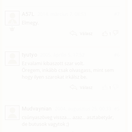
A57L
2014. március 7. 08:53
#7
A
Elmegy.
1
Válasz
tyutyo
2005. április 5. 17:52
#6
Ez valami kibaszott szar volt.
Öregem, inkább csak olvasgass, mint sem
hogy ilyen szarokat irkálsz be.
1
Válasz
Mudvaynian
2004. augusztus 25. 00:33
#5
csúnyaszöveg vissza.... azaz... asztabetyár,
de butusok vagytok ;)