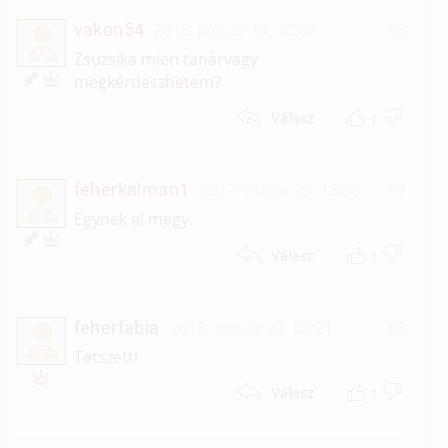
vakon54
2018. január 14. 10:00
#8
V
Zsuzsika mien tanárvagy
megkérdeszhetem?
1
Válasz
feherkalman1
2017. május 23. 18:38
#7
F
Egynek el megy.
1
Válasz
feherfabia
2016. január 22. 03:21
#6
F
Tetszett!
1
Válasz