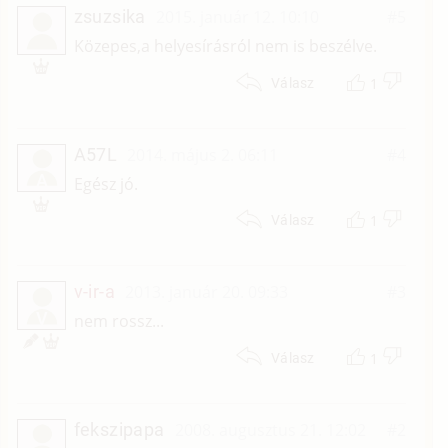
zsuzsika
2015. január 12. 10:10
#5
Közepes,a helyesírásról nem is beszélve.
1
Válasz
A57L
2014. május 2. 06:11
#4
A
Egész jó.
1
Válasz
v-ir-a
2013. január 20. 09:33
#3
V
nem rossz...
1
Válasz
fekszipapa
2008. augusztus 21. 12:02
#2