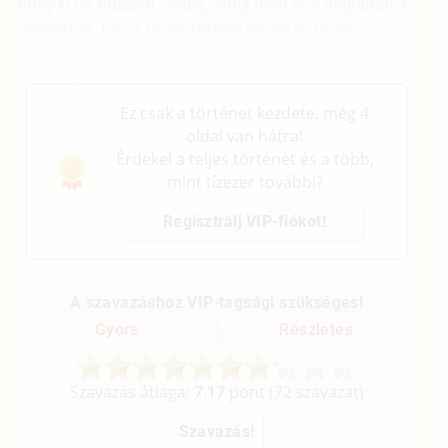
hogy ki ne húzzam, addig, amíg nem érzi magában a
nedvemet. Kicsit rásegítettem kézzel is, hogy
érezhesse. Ez után egy jól megérdemelt zuhanyozás,
majd egy vacsora várt bennünket.
Ez csak a történet kezdete, még 4
oldal van hátra!
Érdekel a teljes történet és a több,
mint tízezer további?
Regisztrálj VIP-fiókot!
A szavazáshoz VIP-tagsági szükséges!
Gyors
Részletes
Szavazás átlaga:
7.17
pont (
72
szavazat)