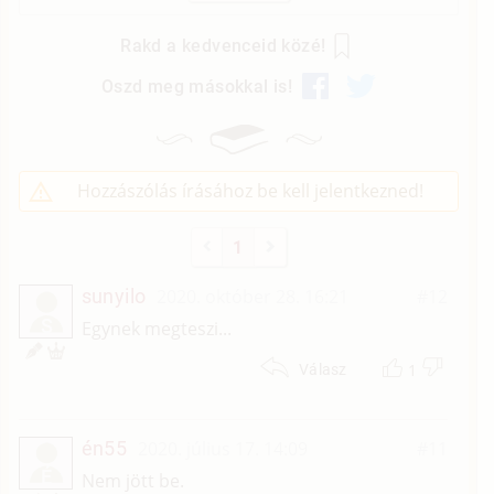
Rakd a kedvenceid közé!
Oszd meg másokkal is!
Hozzászólás írásához be kell jelentkezned!
1
sunyilo
2020. október 28. 16:21
#12
S
Egynek megteszi...
1
Válasz
én55
2020. július 17. 14:09
#11
É
Nem jött be.