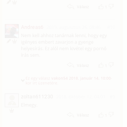
1
Válasz
Andreas6
2019. augusztus 26. 08:46
#10
Nem kell ahhoz tanárnak lenni, hogy egy
igényes embert zavarjon a gyenge
helyesírás. Ez alól nem kivétel egy pornó
írás sem.
1
Válasz
Ez egy válasz
vakon54
2018. január 14. 10:00
-
kor írt üzenetére.
zoltan611230
2018. október 12. 04:01
#9
Z
Elmegy.
1
Válasz