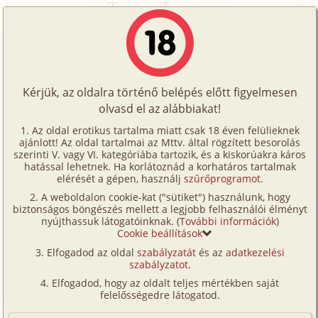
Főoldal
/
Történetek
/
Hetero
/
300 km
Történetek
300 km
Képregények
Kérjük, az oldalra történő belépés előtt figyelmesen
Filmek
olvasd el az alábbiakat!
hetero
,
anál
Írók
Ismeretlen
Az oldal erotikus tartalma miatt csak 18 éven felülieknek
ajánlott! Az oldal tartalmai az Mttv. által rögzített besorolás
Tölts
szerinti V. vagy VI. kategóriába tartozik, és a kiskorúakra káros
Címkék
hatással lehetnek. Ha korlátoznád a korhatáros tartalmak
Szavazás átlaga:
7.17
pont (
72
szavazat)
fel
elérését a gépen, használj
szűrőprogramot
.
Kereső
Megjelenés:
2001. június 23.
A weboldalon cookie-kat ("sütiket") használunk, hogy
Te
Hossz:
8 486 karakter
biztonságos böngészés mellett a legjobb felhasználói élményt
VIP
nyújthassuk látogatóinknak. (
További információk
)
Elolvasva:
3 861 alkalommal
is!
Cookie beállítások
Fórum
Elfogadod az oldal
szabályzatát
és az
adatkezelési
Egy olyan történetet szeternék elmesélni, amely
szabályzatot
.
Versenyeink
tavaj nyáron esett meg velem. Teljesen véletlen
Elfogadod, hogy az oldalt teljes mértékben saját
ismerkedtem meg egy 40 – es hölggyel. Akkor még a
Ügyfélszolgálat
felelősségedre látogatod.
legmerészebb álmaimban se gondoltam mi lesz
Írói segédletek