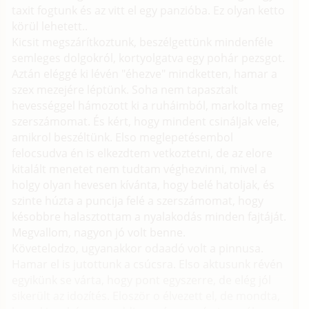
taxit fogtunk és az vitt el egy panzióba. Ez olyan ketto
körül lehetett..
Kicsit megszárítkoztunk, beszélgettünk mindenféle
semleges dolgokról, kortyolgatva egy pohár pezsgot.
Aztán eléggé ki lévén "éhezve" mindketten, hamar a
szex mezejére léptünk. Soha nem tapasztalt
hevességgel hámozott ki a ruháimból, markolta meg
szerszámomat. És kért, hogy mindent csináljak vele,
amikrol beszéltünk. Elso meglepetésembol
felocsudva én is elkezdtem vetkoztetni, de az elore
kitalált menetet nem tudtam véghezvinni, mivel a
holgy olyan hevesen kívánta, hogy belé hatoljak, és
szinte húzta a puncija felé a szerszámomat, hogy
késobbre halasztottam a nyalakodás minden fajtáját.
Megvallom, nagyon jó volt benne.
Követelodzo, ugyanakkor odaadó volt a pinnusa.
Hamar el is jutottunk a csúcsra. Elso aktusunk révén
egyikünk se várta, hogy pont egyszerre, de elég jól
sikerült az idozítés. Eloször o élvezett el, de mondta,