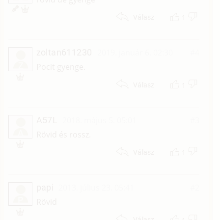
1
Válasz
zoltan611230
2019. január 6. 02:30
#4
Z
Pocit gyenge.
1
Válasz
A57L
2018. május 5. 05:01
#3
A
Rövid és rossz.
1
Válasz
papi
2013. július 23. 05:41
#2
P
Rövid
Válasz