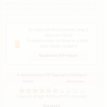
miért nyúl a kezed. Ujjaiddal át sem éred akkora, de
ott lüktet keményen. Igen, mert mindig így szeretted
volna! Egyszer kipróbálni, hogy milyen az, amikor Te
vagy karmester.
Ez csak a történet kezdete, még 2
oldal van hátra!
Érdekel a teljes történet és a több,
mint tízezer további?
Regisztrálj VIP-fiókot!
A szavazáshoz VIP-tagsági szükséges!
Gyors
Részletes
Szavazás átlaga:
6.14
pont (
51
szavazat)