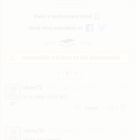
Rakd a kedvenceid közé!
Oszd meg másokkal is!
Hozzászólás írásához be kell jelentkezned!
1
tibee72
2024. március 8. 13:50
#6
T
Ez is elég rövid lett.
1
Válasz
cscsu50
2021. február 11. 09:18
#5
C
rövid de gyenge