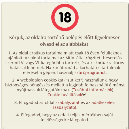
Főoldal
/
Történetek
/
Hetero
/
Egy hosszú nap után
Történetek
Egy hosszú nap után
Képregények
Kérjük, az oldalra történő belépés előtt figyelmesen
Filmek
olvasd el az alábbiakat!
hetero
Írók
Suguru
Az oldal erotikus tartalma miatt csak 18 éven felülieknek
ajánlott! Az oldal tartalmai az Mttv. által rögzített besorolás
Tölts
szerinti V. vagy VI. kategóriába tartozik, és a kiskorúakra káros
Címkék
hatással lehetnek. Ha korlátoznád a korhatáros tartalmak
Szavazás átlaga:
6.14
pont (
51
szavazat)
fel
elérését a gépen, használj
szűrőprogramot
.
Kereső
Megjelenés:
2001. október 17.
A weboldalon cookie-kat ("sütiket") használunk, hogy
Te
Hossz:
2 640 karakter
biztonságos böngészés mellett a legjobb felhasználói élményt
VIP
nyújthassuk látogatóinknak. (
További információk
)
Elolvasva:
1 718 alkalommal
is!
Cookie beállítások
Fórum
Elfogadod az oldal
szabályzatát
és az
adatkezelési
Lármás, ideges, hajszolt nap volt. Engedelmesen
szabályzatot
.
Versenyeink
fordul a kulcsod a zárban, ismerős tárgyak jönnek
Elfogadod, hogy az oldalt teljes mértékben saját
eléd. Eltelt ez a hétköznap is.
Ügyfélszolgálat
felelősségedre látogatod.
Hazaértél.
Írói segédletek