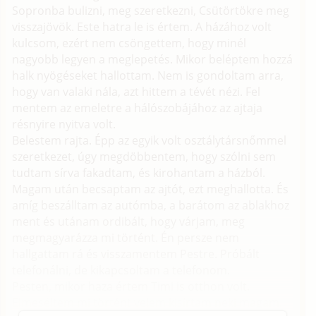
Sopronba bulizni, meg szeretkezni, Csütörtökre meg
visszajövök. Este hatra le is értem. A házához volt
kulcsom, ezért nem csöngettem, hogy minél
nagyobb legyen a meglepetés. Mikor beléptem hozzá
halk nyögéseket hallottam. Nem is gondoltam arra,
hogy van valaki nála, azt hittem a tévét nézi. Fel
mentem az emeletre a hálószobájához az ajtaja
résnyire nyitva volt.
Belestem rajta. Épp az egyik volt osztálytársnőmmel
szeretkezet, úgy megdöbbentem, hogy szólni sem
tudtam sírva fakadtam, és kirohantam a házból.
Magam után becsaptam az ajtót, ezt meghallotta. És
amíg beszálltam az autómba, a barátom az ablakhoz
ment és utánam ordibált, hogy várjam, meg
megmagyarázza mi történt. Én persze nem
hallgattam rá és visszamentem Pestre. Próbált
telefonálni, de kikapcsoltam a telefonom.
Pesten, mikor haza értem Timi is otthon volt.
Elmeséltem mi történt velem kisírtam neki magam.