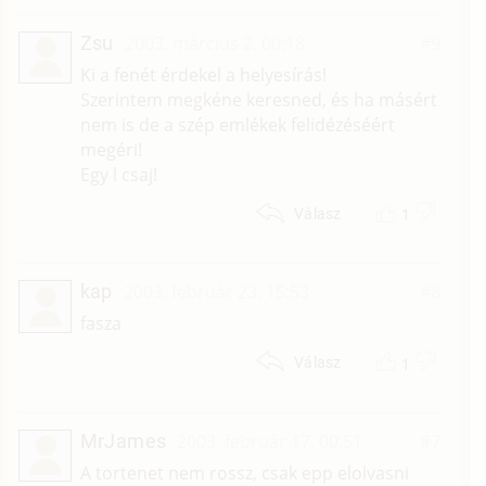
Zsu
2003. március 2. 00:18
#9
Ki a fenét érdekel a helyesírás!
Szerintem megkéne keresned, és ha másért
nem is de a szép emlékek felidézéséért
megéri!
Egy l csaj!
1
Válasz
kap
2003. február 23. 15:53
#8
fasza
1
Válasz
MrJames
2003. február 17. 00:51
#7
A tortenet nem rossz, csak epp elolvasni