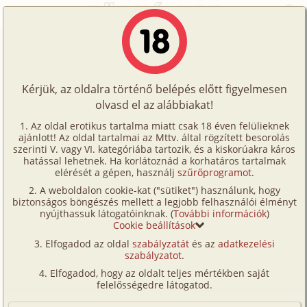
Főoldal
/
Történetek
/
Leszbi
/
A leszbikus lakótársam
Történetek
A leszbikus lakótársam
Képregények
Kérjük, az oldalra történő belépés előtt figyelmesen
Filmek
olvasd el az alábbiakat!
leszbi
Írók
Ismeretlen
Az oldal erotikus tartalma miatt csak 18 éven felülieknek
ajánlott! Az oldal tartalmai az Mttv. által rögzített besorolás
Tölts
szerinti V. vagy VI. kategóriába tartozik, és a kiskorúakra káros
Címkék
hatással lehetnek. Ha korlátoznád a korhatáros tartalmak
Szavazás átlaga:
7.02
pont (
123
szavazat)
fel
elérését a gépen, használj
szűrőprogramot
.
Kereső
Megjelenés:
2001. szeptember 17.
A weboldalon cookie-kat ("sütiket") használunk, hogy
Te
Hossz:
5 761 karakter
biztonságos böngészés mellett a legjobb felhasználói élményt
VIP
nyújthassuk látogatóinknak. (
További információk
)
Elolvasva:
3 426 alkalommal
is!
Cookie beállítások
Fórum
Elfogadod az oldal
szabályzatát
és az
adatkezelési
Andinak hívnak. Ez a történet pár éve történt velem.
szabályzatot
.
Versenyeink
Én egy jó kinézetű, ápolt, intelligens nő vagyok.
Elfogadod, hogy az oldalt teljes mértékben saját
Sopronban születtem. Miután leérettségiztem.
Ügyfélszolgálat
felelősségedre látogatod.
Fölvettek egy Budapesti főiskolába. Elején nem
Írói segédletek