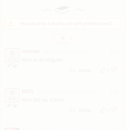
Hozzászólás írásához be kell jelentkezned!
1
veteran
2022. január 8. 01:43
#19
V
Nem az én világom.
1
Válasz
én55
2020. szeptember 14. 21:38
#18
É
Nem jött be, 3 pont.
1
Válasz