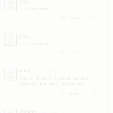
misu
2007. július 7. 23:03
#14
szeretnem latni
1
Válasz
misu
2007. július 7. 23:01
#13
szeretnem latni
1
Válasz
smutz
2007. július 5. 21:13
#12
kiváncsi lennék, h 10 perc folyamatos
orgazmus után mikor ébredne fel?
1
Válasz
noname
2007. július 5. 17:50
#11