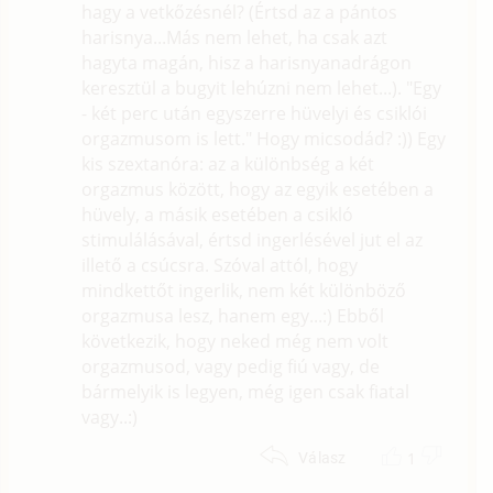
hagy a vetkőzésnél? (Értsd az a pántos
harisnya...Más nem lehet, ha csak azt
hagyta magán, hisz a harisnyanadrágon
keresztül a bugyit lehúzni nem lehet...). "Egy
- két perc után egyszerre hüvelyi és csiklói
orgazmusom is lett." Hogy micsodád? :)) Egy
kis szextanóra: az a különbség a két
orgazmus között, hogy az egyik esetében a
hüvely, a másik esetében a csikló
stimulálásával, értsd ingerlésével jut el az
illető a csúcsra. Szóval attól, hogy
mindkettőt ingerlik, nem két különböző
orgazmusa lesz, hanem egy...:) Ebből
következik, hogy neked még nem volt
orgazmusod, vagy pedig fiú vagy, de
bármelyik is legyen, még igen csak fiatal
vagy..:)
1
Válasz