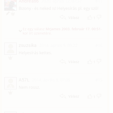
Andreas6
2020. április 12. 07:37
#17
Bizony - és neked is! Helyesírás pl. egy szó!
1
Válasz
Ez egy válasz
MrJames
2003. február 17. 00:51
-
kor írt üzenetére.
zsuzsika
2014. április 9. 09:22
#16
Helyesírás kettes.
1
Válasz
A57L
2014. április 9. 07:05
#15
A
Nem rossz.
1
Válasz