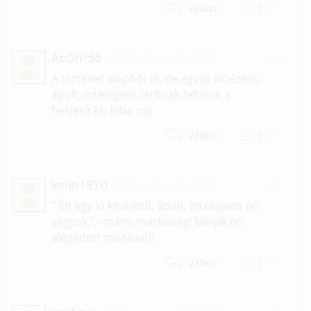
1
Válasz
AcOrP56
2002. július 12. 03:09
#4
A történet alapból jó, de egy jó kinézetű,
ápolt, intelligens férfinak feltünik a
helyesírási hiba :o))
1
Válasz
lenin1870
2002. július 9. 18:44
#3
" Én egy jó kinézetű, ápolt, intelligens nő
vagyok.". -máris marhaság! Melyik nő
elégedett magával?!
1
Válasz