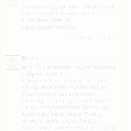
szerintem elég gagyi. Akkora hibák vannak
benne, hogy még a mondatot is más
értelemben tűnteti fel.
nekem speciel nem kóser
1
Válasz
Privato
2003. szeptember 26. 03:17
#10
Lenin1870, én elégedett vagyok magammal,
pedig nő vagyok :P
Az írónak: tele van a szöveg helyesírási
hibákkal, értelmetlen mondatokkal, ami
élvezhetetlenné teszi a történetet,
bármennyire is jó maga az alaptörténet.
Törté-Net egy kérdés: nem lehetne, hogy
lefutatsz egy helyesírás-ellenőrzést a
storykon, mielőtt felrakod őket? :)
Irónak: Rövid ruhák + harisnya amit magán