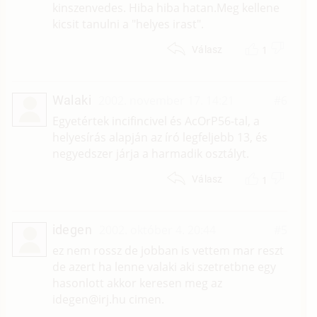
kinszenvedes. Hiba hiba hatan.Meg kellene
kicsit tanulni a "helyes irast".
1
Válasz
Walaki
2002. november 17. 14:21
#6
Egyetértek incifincivel és AcOrP56-tal, a
helyesírás alapján az író legfeljebb 13, és
negyedszer járja a harmadik osztályt.
1
Válasz
idegen
2002. október 4. 20:44
#5
ez nem rossz de jobban is vettem mar reszt
de azert ha lenne valaki aki szetretbne egy
hasonlott akkor keresen meg az
idegen@irj.hu cimen.