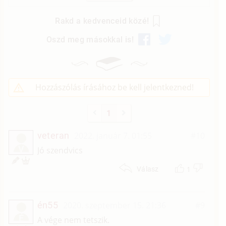
Rakd a kedvenceid közé!
Oszd meg másokkal is!
Hozzászólás írásához be kell jelentkezned!
1
veteran
2022. január 7. 01:55
#10
V
Jó szendvics
1
Válasz
én55
2020. szeptember 15. 21:36
#9
É
A vége nem tetszik.