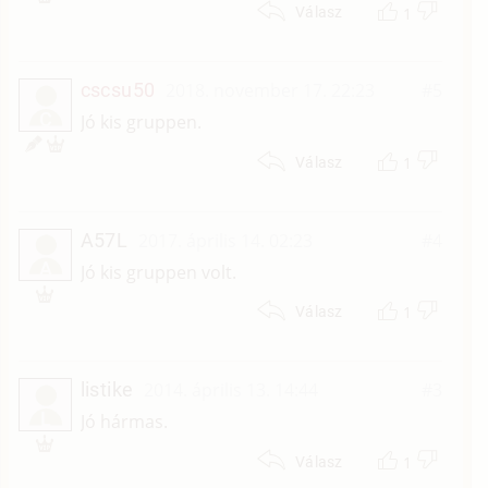
1
Válasz
cscsu50
2018. november 17. 22:23
#5
C
Jó kis gruppen.
1
Válasz
A57L
2017. április 14. 02:23
#4
A
Jó kis gruppen volt.
1
Válasz
listike
2014. április 13. 14:44
#3
L
Jó hármas.
1
Válasz