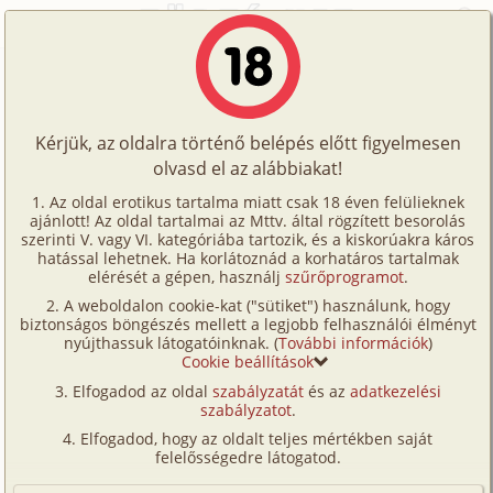
Főoldal
/
Történetek
/
Gruppen
/
Balatoni faházak
Történetek
Balatoni faházak
Képregények
Kérjük, az oldalra történő belépés előtt figyelmesen
Filmek
olvasd el az alábbiakat!
gruppen
,
anál
Írók
Ismeretlen
Az oldal erotikus tartalma miatt csak 18 éven felülieknek
ajánlott! Az oldal tartalmai az Mttv. által rögzített besorolás
Tölts
szerinti V. vagy VI. kategóriába tartozik, és a kiskorúakra káros
Címkék
hatással lehetnek. Ha korlátoznád a korhatáros tartalmak
Szavazás átlaga:
6.96
pont (
72
szavazat)
fel
elérését a gépen, használj
szűrőprogramot
.
Kereső
Megjelenés:
2001. szeptember 17.
A weboldalon cookie-kat ("sütiket") használunk, hogy
Te
Hossz:
8 661 karakter
biztonságos böngészés mellett a legjobb felhasználói élményt
VIP
nyújthassuk látogatóinknak. (
További információk
)
Elolvasva:
5 829 alkalommal
is!
Cookie beállítások
Fórum
Elfogadod az oldal
szabályzatát
és az
adatkezelési
Mar régóta olvasom az oldalad, most én is szeretnék
szabályzatot
.
Versenyeink
megosztani az olvasókkal egy történetet. Most hogy
Elfogadod, hogy az oldalt teljes mértékben saját
olvastam egy hasolót, nekem is lett bátorságom
Ügyfélszolgálat
felelősségedre látogatod.
megírni.
Írói segédletek