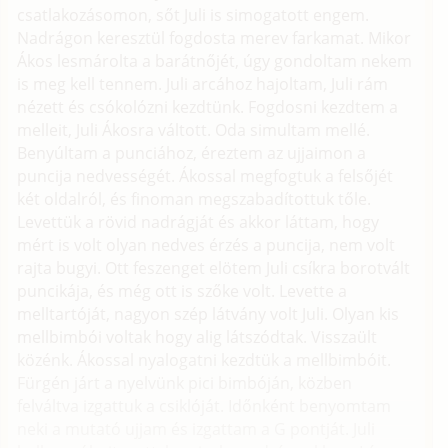
csatlakozásomon, sőt Juli is simogatott engem.
Nadrágon keresztül fogdosta merev farkamat. Mikor
Ákos lesmárolta a barátnőjét, úgy gondoltam nekem
is meg kell tennem. Juli arcához hajoltam, Juli rám
nézett és csókolózni kezdtünk. Fogdosni kezdtem a
melleit, Juli Ákosra váltott. Oda simultam mellé.
Benyúltam a punciához, éreztem az ujjaimon a
puncija nedvességét. Ákossal megfogtuk a felsőjét
két oldalról, és finoman megszabadítottuk tőle.
Levettük a rövid nadrágját és akkor láttam, hogy
mért is volt olyan nedves érzés a puncija, nem volt
rajta bugyi. Ott feszenget elötem Juli csíkra borotvált
puncikája, és még ott is szőke volt. Levette a
melltartóját, nagyon szép látvány volt Juli. Olyan kis
mellbimbói voltak hogy alig látszódtak. Visszaült
közénk. Ákossal nyalogatni kezdtük a mellbimbóit.
Fürgén járt a nyelvünk pici bimbóján, közben
felváltva izgattuk a csiklóját. Időnként benyomtam
neki a mutató ujjam és izgattam a G pontját. Juli