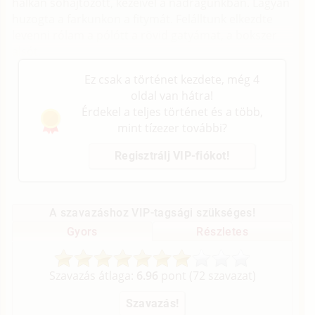
halkan sóhajtozott, kezeivel a nadrágunkban. Lágyan
huzogta a farkunkon a fitymát. Felálltunk elkezdte
levenni rólam a pólótt a rövid gatyámat, a bokszer
alsót.
Ez csak a történet kezdete, még 4
oldal van hátra!
Érdekel a teljes történet és a több,
mint tízezer további?
Regisztrálj VIP-fiókot!
A szavazáshoz VIP-tagsági szükséges!
Gyors
Részletes
Szavazás átlaga:
6.96
pont (
72
szavazat)