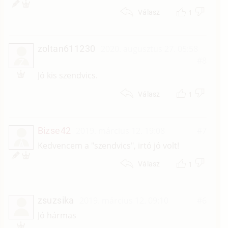
1
Válasz
zoltan611230
2020. augusztus 27. 05:58
#8
Z
Jó kis szendvics.
1
Válasz
Bizse42
2019. március 12. 19:08
#7
Á
Kedvencem a "szendvics", irtó jó volt!
1
Válasz
zsuzsika
2019. március 12. 09:10
#6
Jó hármas