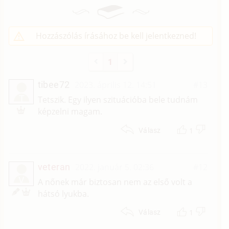
Hozzászólás írásához be kell jelentkezned!
1
tibee72
2023. április 12. 14:51
#13
T
Tetszik. Egy ilyen szituációba bele tudnám
képzelni magam.
1
Válasz
veteran
2022. január 5. 02:36
#12
V
A nőnek már biztosan nem az első volt a
hátsó lyukba.
1
Válasz