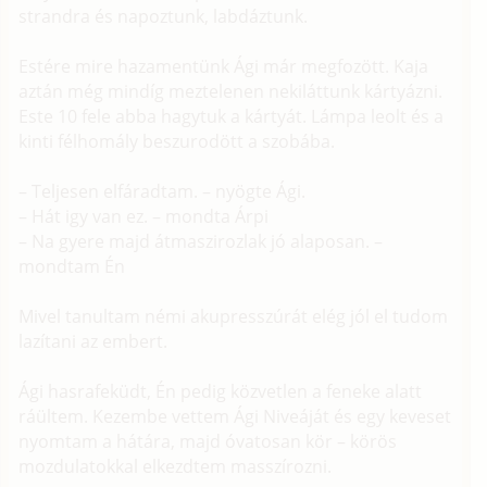
strandra és napoztunk, labdáztunk.
Estére mire hazamentünk Ági már megfozött. Kaja
aztán még mindíg meztelenen nekiláttunk kártyázni.
Este 10 fele abba hagytuk a kártyát. Lámpa leolt és a
kinti félhomály beszurodött a szobába.
– Teljesen elfáradtam. – nyögte Ági.
– Hát igy van ez. – mondta Árpi
– Na gyere majd átmaszirozlak jó alaposan. –
mondtam Én
Mivel tanultam némi akupresszúrát elég jól el tudom
lazítani az embert.
Ági hasrafeküdt, Én pedig közvetlen a feneke alatt
ráültem. Kezembe vettem Ági Niveáját és egy keveset
nyomtam a hátára, majd óvatosan kör – körös
mozdulatokkal elkezdtem masszírozni.