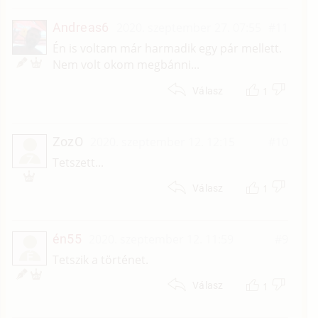
Andreas6
2020. szeptember 27. 07:55
#11
Én is voltam már harmadik egy pár mellett.
Nem volt okom megbánni...
1
Válasz
ZozO
2020. szeptember 12. 12:15
#10
Z
Tetszett...
1
Válasz
én55
2020. szeptember 12. 11:59
#9
É
Tetszik a történet.
1
Válasz