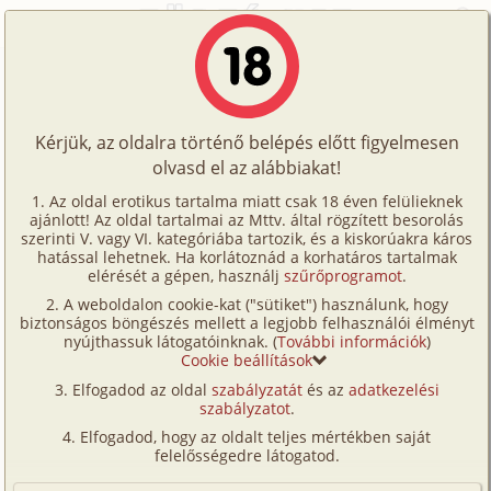
Főoldal
/
Történetek
/
Gruppen
/
Az első hármas élményem...
Történetek
Az első hármas élményem...
Képregények
Kérjük, az oldalra történő belépés előtt figyelmesen
Filmek
olvasd el az alábbiakat!
gruppen
,
anál
Írók
Ismeretlen
Az oldal erotikus tartalma miatt csak 18 éven felülieknek
ajánlott! Az oldal tartalmai az Mttv. által rögzített besorolás
Tölts
szerinti V. vagy VI. kategóriába tartozik, és a kiskorúakra káros
Címkék
hatással lehetnek. Ha korlátoznád a korhatáros tartalmak
Szavazás átlaga:
8.06
pont (
117
szavazat)
fel
elérését a gépen, használj
szűrőprogramot
.
Kereső
Megjelenés:
2001. szeptember 5.
A weboldalon cookie-kat ("sütiket") használunk, hogy
Te
Hossz:
6 689 karakter
biztonságos böngészés mellett a legjobb felhasználói élményt
VIP
nyújthassuk látogatóinknak. (
További információk
)
Elolvasva:
5 336 alkalommal
is!
Cookie beállítások
Fórum
Elfogadod az oldal
szabályzatát
és az
adatkezelési
Tavaly nyáron történt az egész. Nem is számítottunk
szabályzatot
.
Versenyeink
rá, hogy így alakul majd.
Elfogadod, hogy az oldalt teljes mértékben saját
Egy házaspárral tartom a kapcsolatot immáron több
Ügyfélszolgálat
felelősségedre látogatod.
mint 20 éve. Még ovis voltam mikor
Írói segédletek