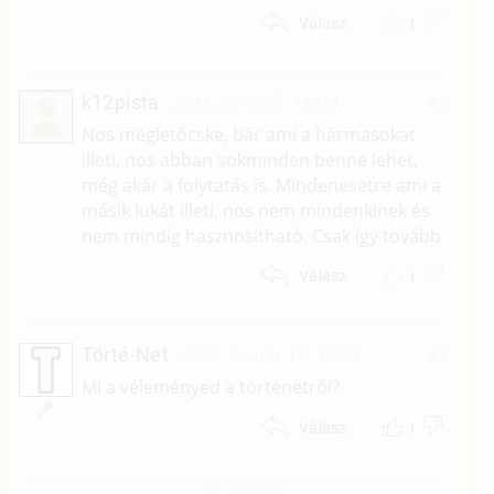
1
Válasz
k12pista
2002. június 5. 16:00
#2
Nos megletőcske, bár ami a hármasokat
illeti, nos abban sokminden benne lehet,
még akár a folytatás is. Mindenesetre ami a
másik lukát illeti, nos nem mindenkinek és
nem mindíg hasznosítható. Csak így tovább
1
Válasz
Törté-Net
2002. január 17. 18:00
#1
Mi a véleményed a történetről?
1
Válasz