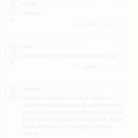
listike
2014. április 13. 14:11
#5
L
Tetszett.
1
Válasz
papi
2013. május 31. 07:58
#4
P
Sokkal előbb meg kellett volna dugni Ágit.
1
Válasz
Aretino
2002. december 9. 19:39
#3
Jó dolog a hármas szex, de a szendvics a
hülye filmek által szuggerált valami,nincs nő
aki élvezze! Annyi más fantáziadús mód van
hogy hárman egyszerre elélvezzenek. Kár a
hülye sémákkal elrontani egy jól induló
storyt!