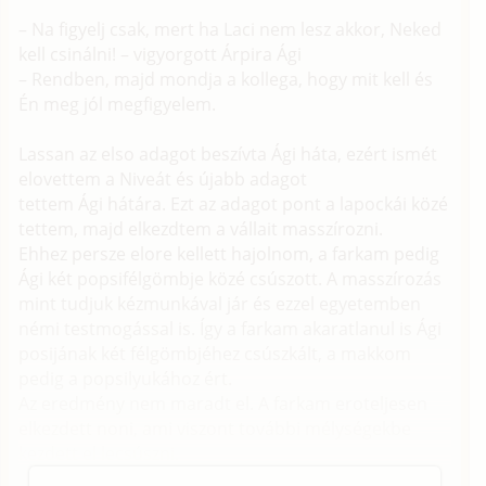
– Na figyelj csak, mert ha Laci nem lesz akkor, Neked
kell csinálni! – vigyorgott Árpira Ági
– Rendben, majd mondja a kollega, hogy mit kell és
Én meg jól megfigyelem.
Lassan az elso adagot beszívta Ági háta, ezért ismét
elovettem a Niveát és újabb adagot
tettem Ági hátára. Ezt az adagot pont a lapockái közé
tettem, majd elkezdtem a vállait masszírozni.
Ehhez persze elore kellett hajolnom, a farkam pedig
Ági két popsifélgömbje közé csúszott. A masszírozás
mint tudjuk kézmunkával jár és ezzel egyetemben
némi testmogással is. Így a farkam akaratlanul is Ági
posijának két félgömbjéhez csúszkált, a makkom
pedig a popsilyukához ért.
Az eredmény nem maradt el. A farkam eroteljesen
elkezdett noni, ami viszont további mélységekbe
kezdett el lecsúszni.