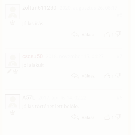
zoltan611230
2020. augusztus 26. 08:17
#8
Z
Jó kis írás.
1
Válasz
cscsu50
2018. november 15. 04:27
#7
C
jól alakult
1
Válasz
A57L
2017. április 14. 02:22
#6
A
Jó kis történet lett belőle.
1
Válasz