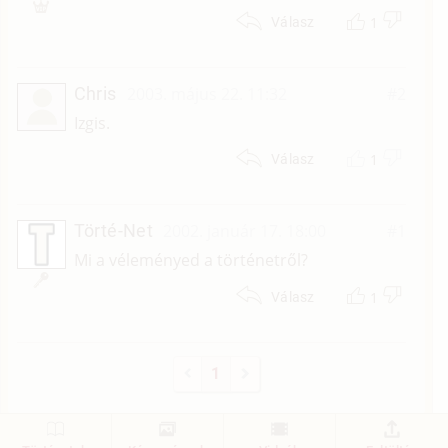
1
Válasz
Chris
2003. május 22. 11:32
#2
Izgis.
1
Válasz
Törté-Net
2002. január 17. 18:00
#1
Mi a véleményed a történetről?
1
Válasz
1