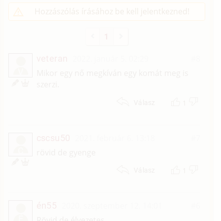
Hozzászólás írásához be kell jelentkezned!
1
veteran
2022. január 5. 02:29
#8
V
Mikor egy nő megkíván egy komát meg is
szerzi.
1
Válasz
cscsu50
2021. február 6. 13:18
#7
C
rövid de gyenge
1
Válasz
én55
2020. szeptember 12. 14:01
#6
É
Rövid de élvezetes.