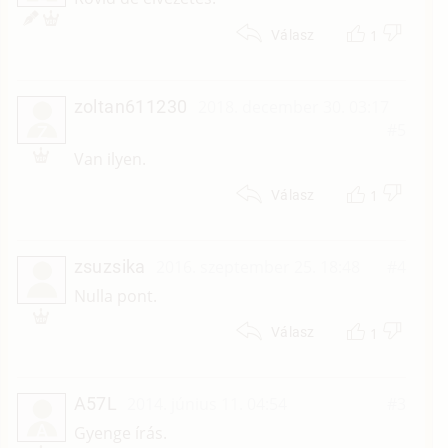
1
Válasz
zoltan611230
2018. december 30. 03:17
#5
Z
Van ilyen.
1
Válasz
zsuzsika
2016. szeptember 25. 18:48
#4
Nulla pont.
1
Válasz
A57L
2014. június 11. 04:54
#3
A
Gyenge írás.