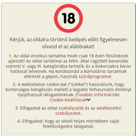
Főoldal
/
Történetek
/
Hetero
/
Balatoni herceg
Történetek
Balatoni herceg
Képregények
Kérjük, az oldalra történő belépés előtt figyelmesen
Filmek
olvasd el az alábbiakat!
hetero
,
anál
Írók
Ismeretlen
Az oldal erotikus tartalma miatt csak 18 éven felülieknek
ajánlott! Az oldal tartalmai az Mttv. által rögzített besorolás
Tölts
szerinti V. vagy VI. kategóriába tartozik, és a kiskorúakra káros
Címkék
hatással lehetnek. Ha korlátoznád a korhatáros tartalmak
Szavazás átlaga:
6.69
pont (
48
szavazat)
fel
elérését a gépen, használj
szűrőprogramot
.
Kereső
Megjelenés:
2001. szeptember 5.
A weboldalon cookie-kat ("sütiket") használunk, hogy
Te
Hossz:
2 556 karakter
biztonságos böngészés mellett a legjobb felhasználói élményt
VIP
nyújthassuk látogatóinknak. (
További információk
)
Elolvasva:
2 174 alkalommal
is!
Cookie beállítások
Fórum
Elfogadod az oldal
szabályzatát
és az
adatkezelési
A nyáron a Balatonnál nyaraltunk a férjemmel és a
szabályzatot
.
Versenyeink
gyerekekkel. Az ido jó volt, ezért mindig a parton
Elfogadod, hogy az oldalt teljes mértékben saját
voltunk. Én nem tudok úszni, ezért a gyerekeket a
Ügyfélszolgálat
felelősségedre látogatod.
férjem kísérte el lubickolni. Az egyik nap észrevettem,
Írói segédletek