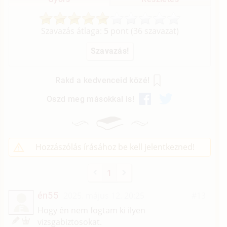
Szavazás átlaga:
5
pont (
36
szavazat)
Rakd a kedvenceid közé!
Oszd meg másokkal is!
Hozzászólás írásához be kell jelentkezned!
1
én55
2025. május 12. 20:25
#13
É
Hogy én nem fogtam ki ilyen
vizsgabiztosokat.