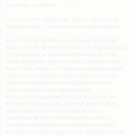
bennünket a szóbelire.
– Viktor! Kérem, fáradjon be. Húzzon egy tételt és
foglaljon helyet. 2 perce van a tétel átgondolására.
2 perc? Hát, köszi! Nekem most hetek kellenének!
Nézem a tételt, de látni nem látom. A vizsgabizottság
hölgytagjain jár az eszem. Aki behívott a terembe
szinte megigézett. Alig lehet több 27 évesnél. Fehér,
feszes blúza, fekete, szűk szoknyája tökéletes alakot
rejtett el. Ne rejtőzködj csibém! Gyere apuci kezei
közé! De meghívnálak most egy kávéra! Persze
"utána" is jó lesz, ha te úgy szeretnéd:
A vizsgabizottság elnöke se kutya! Igaz, ő már az
érettebb női korban van, de annál játékosabb és
izgalmasabb lehet. Szép a bokája ebben a
szandálban. Mi lenne, ha óvatosan az asztal alá
kúsznék és felfedezném, mit rejtenek a combjai?
Ni, csak! Ezek ketten nagyon sokat sejtetően néznek