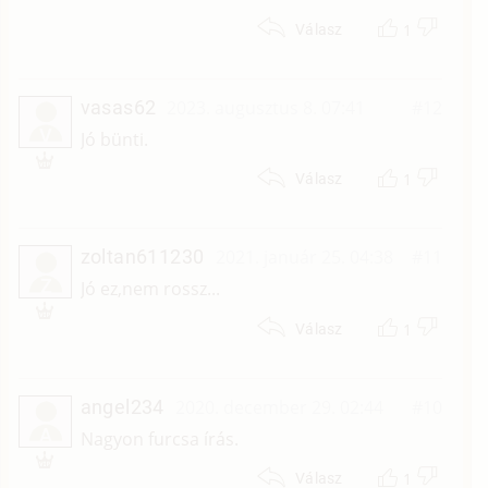
1
Válasz
vasas62
2023. augusztus 8. 07:41
#12
V
Jó bünti.
1
Válasz
zoltan611230
2021. január 25. 04:38
#11
Z
Jó ez,nem rossz...
1
Válasz
angel234
2020. december 29. 02:44
#10
A
Nagyon furcsa írás.
1
Válasz