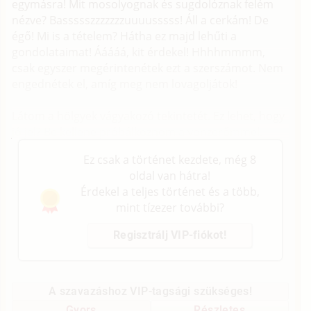
egymásra! Mit mosolyognak és sugdolóznak felém
nézve? Bassssszzzzzzzuuuusssss! Áll a cerkám! De
égő! Mi is a tételem? Hátha ez majd lehűti a
gondolataimat! Ááááá, kit érdekel! Hhhhmmmm,
csak egyszer megérintenétek ezt a szerszámot. Nem
engednétek el, amíg meg nem lovagoljátok!
Látom a hölgyek vágyakozó tekintetét. Ez lehet, hogy
jó jel? Be kellene próbálkoznom a vonzerőmmel.
Ez csak a történet kezdete, még 8
oldal van hátra!
Érdekel a teljes történet és a több,
mint tízezer további?
Regisztrálj VIP-fiókot!
A szavazáshoz VIP-tagsági szükséges!
Gyors
Részletes