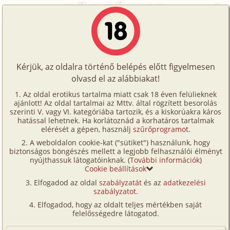
Főoldal
/
Történetek
/
Gruppen
/
Vizsga vagy pótvizsga? Ez itt a kérdés!
Történetek
Vizsga vagy pótvizsga? Ez itt a
Képregények
kérdés!
Kérjük, az oldalra történő belépés előtt figyelmesen
Filmek
olvasd el az alábbiakat!
Írók
gruppen
,
vibrátor
Az oldal erotikus tartalma miatt csak 18 éven felülieknek
ajánlott! Az oldal tartalmai az Mttv. által rögzített besorolás
Tölts
Celina
szerinti V. vagy VI. kategóriába tartozik, és a kiskorúakra káros
Címkék
hatással lehetnek. Ha korlátoznád a korhatáros tartalmak
fel
elérését a gépen, használj
szűrőprogramot
.
Szavazás átlaga:
5
pont (
36
szavazat)
Kereső
A weboldalon cookie-kat ("sütiket") használunk, hogy
Te
Megjelenés:
2009. augusztus 14.
biztonságos böngészés mellett a legjobb felhasználói élményt
VIP
nyújthassuk látogatóinknak. (
További információk
)
Hossz:
16 358 karakter
is!
Cookie beállítások
Elolvasva:
2 605 alkalommal
Fórum
Elfogadod az oldal
szabályzatát
és az
adatkezelési
szabályzatot
.
Versenyeink
Egész héten dolgoztam, mint egy őrült. Szaladgáltam
Elfogadod, hogy az oldalt teljes mértékben saját
egyik építkezésről a másik tárgyalásra. Szinte már a
Ügyfélszolgálat
felelősségedre látogatod.
kocsiban élek. A sok gyorskajától már undorom van.
Írói segédletek