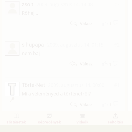
zsolt
2009. augusztus 14. 14:48
#3
Röhej...
1
Válasz
sihupapa
2009. augusztus 14. 01:15
#2
nem baj
1
Válasz
Törté-Net
2009. augusztus 14. 00:00
#1
Mi a véleményed a történetről?
1
Válasz
Történetek
Képregények
Videók
Feltöltés
1