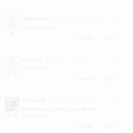
feherfabia
2020. december 28. 08:23
#9
F
Ez nem jött be!
1
Válasz
cscsu50
2019. július 1. 07:42
#8
C
Marhaság!!!
1
Válasz
Andreas6
2018. január 17. 07:25
#7
Elmebeteg egy srác, de a nők sem
normálisak.
1
Válasz