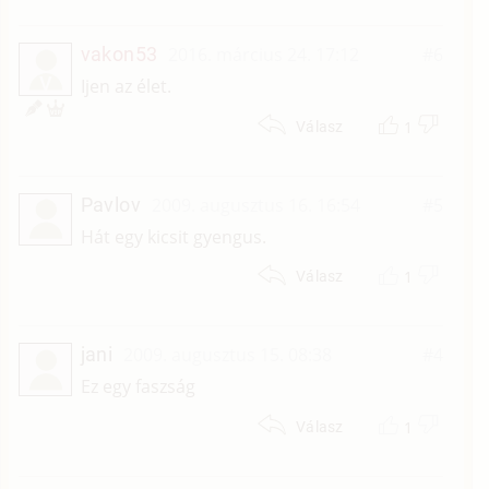
vakon53
2016. március 24. 17:12
#6
V
Ijen az élet.
1
Válasz
Pavlov
2009. augusztus 16. 16:54
#5
Hát egy kicsit gyengus.
1
Válasz
jani
2009. augusztus 15. 08:38
#4
Ez egy faszság
1
Válasz