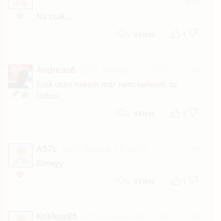
#10
Z
Na csak ...
1
Válasz
Andreas6
2017. október 11. 07:02
#9
Ezek után nekem már nem kellenél, az
biztos.
1
Válasz
A57L
2014. február 23. 08:09
#8
A
Elmegy.
1
Válasz
Kritikus85
2010. március 24. 01:54
#7