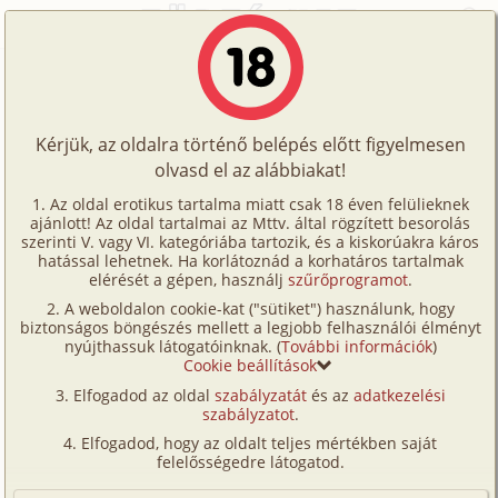
Főoldal
/
Történetek
/
Bizarr
/
Döme és a húgom
Történetek
Döme és a húgom
Képregények
Kérjük, az oldalra történő belépés előtt figyelmesen
Filmek
olvasd el az alábbiakat!
bizarr
Írók
Anette
Az oldal erotikus tartalma miatt csak 18 éven felülieknek
ajánlott! Az oldal tartalmai az Mttv. által rögzített besorolás
Tölts
szerinti V. vagy VI. kategóriába tartozik, és a kiskorúakra káros
Címkék
hatással lehetnek. Ha korlátoznád a korhatáros tartalmak
Szavazás átlaga:
7
pont (
115
szavazat)
fel
elérését a gépen, használj
szűrőprogramot
.
Kereső
Megjelenés:
2009. július 29.
A weboldalon cookie-kat ("sütiket") használunk, hogy
Te
Hossz:
4 616 karakter
biztonságos böngészés mellett a legjobb felhasználói élményt
VIP
nyújthassuk látogatóinknak. (
További információk
)
Elolvasva:
6 987 alkalommal
is!
Cookie beállítások
Fórum
Elfogadod az oldal
szabályzatát
és az
adatkezelési
Sokáig azt hittem, hogy a húgom még mindig szűz.
szabályzatot
.
Versenyeink
Pedig már 18 éves volt, én pedig már majdnem 20.
Elfogadod, hogy az oldalt teljes mértékben saját
Én 16 évesen vesztettem el a szűzességem egy
Ügyfélszolgálat
felelősségedre látogatod.
helyes srác segítségével, aki 5 évvel volt nálam
Írói segédletek