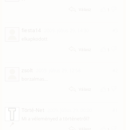
1
Válasz
fiesta14
2009. július 29. 14:30
#3
elkapkodott
1
Válasz
zsolt
2009. július 29. 12:58
#2
borzalmas...
1
Válasz
Törté-Net
2009. július 29. 00:00
#1
Mi a véleményed a történetről?
1
Válasz