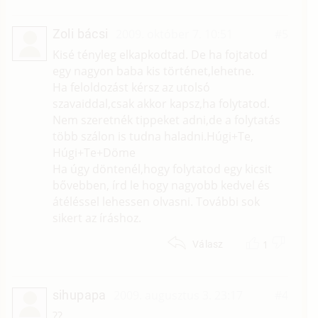
Zoli bácsi
2009. október 7. 10:51
#5
Kisé tényleg elkapkodtad. De ha fojtatod
egy nagyon baba kis történet,lehetne.
Ha feloldozást kérsz az utolsó
szavaiddal,csak akkor kapsz,ha folytatod.
Nem szeretnék tippeket adni,de a folytatás
több szálon is tudna haladni.Húgi+Te,
Húgi+Te+Döme
Ha úgy döntenél,hogy folytatod egy kicsit
bővebben, írd le hogy nagyobb kedvel és
átéléssel lehessen olvasni. További sok
sikert az íráshoz.
1
Válasz
sihupapa
2009. augusztus 3. 23:17
#4
??