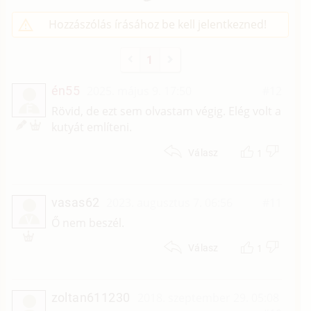
Hozzászólás írásához be kell jelentkezned!
1
én55
2025. május 9. 17:50
#12
É
Rövid, de ezt sem olvastam végig. Elég volt a
kutyát említeni.
1
Válasz
vasas62
2023. augusztus 7. 06:56
#11
V
Ő nem beszél.
1
Válasz
zoltan611230
2018. szeptember 29. 05:08