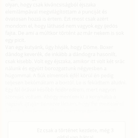
olyan, hogy csak kiváncsiságból éjszaka
elemlámpával megvilágítottam a punciját és
óvatosan hozzá is értem. Ezt most csak azért
mondom el, hogy láthasd nem vagyok egy ijedös
fajta. De ami a múltkor történt az már nekem is sok
egy picit.
Van egy kutyánk, úgy hívják, hogy Döme. Boxer
dándog keverék, de inkább a dándogra hasonlít,
csak kisebb. Volt egy éjszaka, amikor itt volt két srác
nálunk és együtt borozgattunk négyesben a
húgommal. A fiúk elmentek éjfél körül én pedig
teljesen bekómáltam a bortól. Le is feküdtem aludni.
Egy fél órával később felébredtem, mert nagyon
szomjas voltam. Ahogy mentem ki a konyhába a
nappali ajtaján benézve láttam, hogy Évi meztelenül
fekszik a díványon. Akkor lepödtem meg, amikor
észrevettem, hogy Döme vadul nyalja Évi punciját.
Ez csak a történet kezdete, még 3
oldal van hátra!