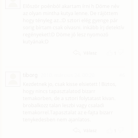
Először poénból akartam írni h Döme név
az olyan mintha kutya lenne. De rájöttem
hogy tényleg az..:D sztori elég gyenge pár
sorig bírtam csak olvasni. inkább írj detektív
regényeket!:D Döme jó lesz nyomozó
kutyának:D
1
Válasz
tiborg
2010. március 24. 00:20
#6
Kezdetnek jo, csak kisse elsietett ! Biztos,
hogy nincs tapasztalatod bizarr
temakorben, de a sztori folytatast kivan.
brobalkozz talan leszbi vagy csaladi
temakorrel.Tapasztalat az e-fajta bizarr
tenykedesben nem ajanlatos.
1
Válasz