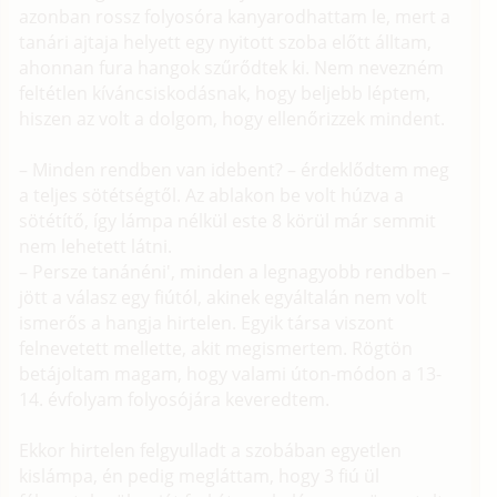
azonban rossz folyosóra kanyarodhattam le, mert a
tanári ajtaja helyett egy nyitott szoba előtt álltam,
ahonnan fura hangok szűrődtek ki. Nem nevezném
feltétlen kíváncsiskodásnak, hogy beljebb léptem,
hiszen az volt a dolgom, hogy ellenőrizzek mindent.
– Minden rendben van idebent? – érdeklődtem meg
a teljes sötétségtől. Az ablakon be volt húzva a
sötétítő, így lámpa nélkül este 8 körül már semmit
nem lehetett látni.
– Persze tanánéni', minden a legnagyobb rendben –
jött a válasz egy fiútól, akinek egyáltalán nem volt
ismerős a hangja hirtelen. Egyik társa viszont
felnevetett mellette, akit megismertem. Rögtön
betájoltam magam, hogy valami úton-módon a 13-
14. évfolyam folyosójára keveredtem.
Ekkor hirtelen felgyulladt a szobában egyetlen
kislámpa, én pedig megláttam, hogy 3 fiú ül