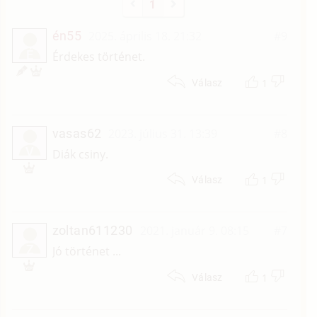
1
én55
2025. április 18. 21:32
#9
É
Érdekes történet.
1
Válasz
vasas62
2023. július 31. 13:39
#8
V
Diák csiny.
1
Válasz
zoltan611230
2021. január 9. 08:15
#7
Z
Jó történet ...
1
Válasz