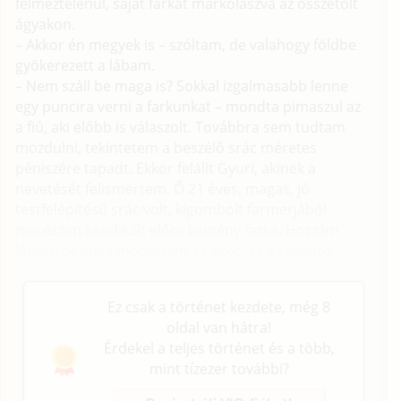
félmeztelenül, saját farkát markolászva az összetolt
ágyakon.
– Akkor én megyek is – szóltam, de valahogy földbe
gyökerezett a lábam.
– Nem száll be maga is? Sokkal izgalmasabb lenne
egy puncira verni a farkunkat – mondta pimaszul az
a fiú, aki előbb is válaszolt. Továbbra sem tudtam
mozdulni, tekintetem a beszélő srác méretes
péniszére tapadt. Ekkor felállt Gyuri, akinek a
nevetését felismertem. Ő 21 éves, magas, jó
testfelépítésű srác volt, kigombolt farmerjából
merészen kandikált előre kemény farka. Hozzám
lépett, bezárta mögöttem az ajtót, és az ágyhoz
tessékelt.
Ez csak a történet kezdete, még 8
oldal van hátra!
Érdekel a teljes történet és a több,
mint tízezer további?