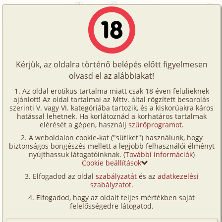
Főoldal
/
Történetek
/
Gruppen
/
Egy éjszaka a kollégiumban
Történetek
Egy éjszaka a kollégiumban
Képregények
Kérjük, az oldalra történő belépés előtt figyelmesen
Filmek
olvasd el az alábbiakat!
gruppen
Írók
Rakastajatar
Az oldal erotikus tartalma miatt csak 18 éven felülieknek
ajánlott! Az oldal tartalmai az Mttv. által rögzített besorolás
Tölts
szerinti V. vagy VI. kategóriába tartozik, és a kiskorúakra káros
Címkék
hatással lehetnek. Ha korlátoznád a korhatáros tartalmak
Szavazás átlaga:
7.57
pont (
49
szavazat)
fel
elérését a gépen, használj
szűrőprogramot
.
Kereső
Megjelenés:
2009. május 14.
A weboldalon cookie-kat ("sütiket") használunk, hogy
Te
Hossz:
17 040 karakter
biztonságos böngészés mellett a legjobb felhasználói élményt
VIP
nyújthassuk látogatóinknak. (
További információk
)
Elolvasva:
2 830 alkalommal
is!
Cookie beállítások
Fórum
Elfogadod az oldal
szabályzatát
és az
adatkezelési
Még alig múltam 26, amikor felvettek egy
szabályzatot
.
Versenyeink
kollégiumba nevelőtanárnak. Nagyon örültem ennek
Elfogadod, hogy az oldalt teljes mértékben saját
a munkának, tekintve, hogy a diplomámmal normális
Ügyfélszolgálat
felelősségedre látogatod.
tanári állásra nem sok esélyem volt. Fiatalságom
Írói segédletek