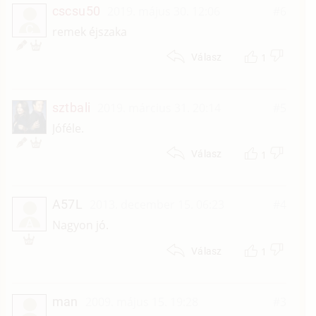
cscsu50
2019. május 30. 12:06
#6
C
remek éjszaka
1
Válasz
sztbali
2019. március 31. 20:14
#5
Jóféle.
1
Válasz
A57L
2013. december 15. 06:23
#4
A
Nagyon jó.
1
Válasz
man
2009. május 15. 19:28
#3