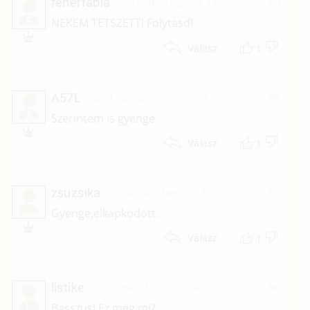
feherfabia
2015. február 14. 06:55
#9
F
NEKEM TETSZETT! Folytasd!
1
Válasz
A57L
2014. október 29. 16:53
#8
A
Szerintem is gyenge.
1
Válasz
zsuzsika
2014. október 21. 10:38
#7
Gyenge,elkapkodott.
1
Válasz
listike
2013. október 6. 13:43
#6
L
Basszus! Ez meg mi?