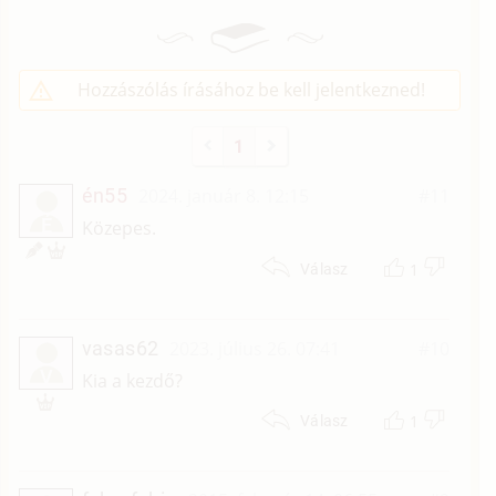
Hozzászólás írásához be kell jelentkezned!
1
én55
2024. január 8. 12:15
#11
É
Közepes.
1
Válasz
vasas62
2023. július 26. 07:41
#10
V
Kia a kezdő?
1
Válasz