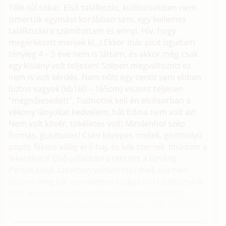
Tőle túl sokat. Első találkozás, különösebben nem
ismertük egymást korábban sem, egy kellemes
találkozásra számítottam és ennyi. Hív, hogy
megérkezett menjek ki...! Ekkor már picit izgultam
tényleg 4 – 5 éve nem is láttam, és akkor még csak
egy kislány volt teljesen! Szépen megváltozott ez
nem is volt kérdés. Nem nőtt egy centit sem ebben
biztos vagyok (kb160 – 165cm) viszont teljesen
"megnőiesedett". Tudnotok kell én elsősorban a
vékony lányokat kedvelem, hát Edina nem volt az!
Nem volt kövér, tökéletes volt! Mindenhol szép
formás, gusztusos! Csini közepes mellek, gömbölyű
popsi, fekete vállig érő haj, és kék szemek. Imádom a
feketéket:)! Első pillantásra tetszett a látvány.
Persze kissé zavarban voltam hisz évek óta nem
láttam, meg hát mindketten tudjuk hol találkoztunk
újra, de a viselkedése teljesen megnyugtatott.
Semmi kihívó nem volt benne kedves volt, aranyos,
mosolygós, kellemes volt nagyon.