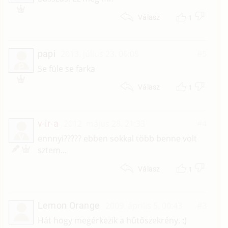
1
Válasz
papi
2013. július 23. 06:05
#5
P
Se füle se farka
1
Válasz
v-ir-a
2012. május 28. 21:33
#4
V
ennnyi????? ebben sokkal több benne volt
sztem...
1
Válasz
Lemon Orange
2009. április 5. 00:43
#3
Hát hogy megérkezik a hűtőszekrény. :)