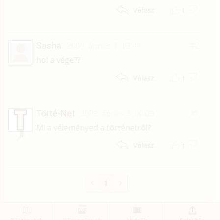
1
Válasz
Sasha
2009. április 3. 13:48
#2
hol a vége??
1
Válasz
Törté-Net
2009. április 3. 00:00
#1
Mi a véleményed a történetről?
1
Válasz
1