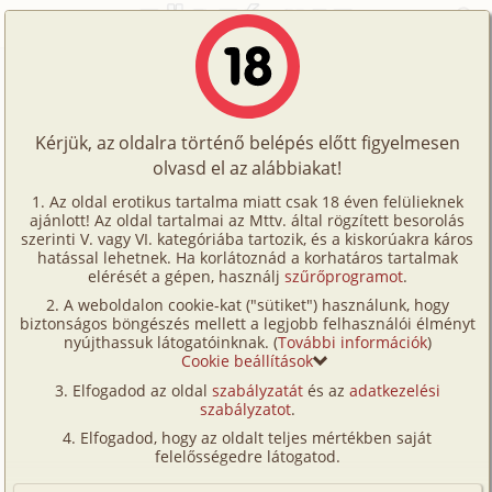
Főoldal
/
Történetek
/
Hetero
/
Véletlen újra ismerkedésünk
Történetek
Véletlen újra ismerkedésünk
Képregények
Kérjük, az oldalra történő belépés előtt figyelmesen
Filmek
olvasd el az alábbiakat!
hetero
Írók
Péter
Az oldal erotikus tartalma miatt csak 18 éven felülieknek
ajánlott! Az oldal tartalmai az Mttv. által rögzített besorolás
Tölts
szerinti V. vagy VI. kategóriába tartozik, és a kiskorúakra káros
Címkék
hatással lehetnek. Ha korlátoznád a korhatáros tartalmak
Szavazás átlaga:
6.1
pont (
31
szavazat)
fel
elérését a gépen, használj
szűrőprogramot
.
Kereső
Megjelenés:
2009. április 3.
A weboldalon cookie-kat ("sütiket") használunk, hogy
Te
Hossz:
5 514 karakter
biztonságos böngészés mellett a legjobb felhasználói élményt
VIP
nyújthassuk látogatóinknak. (
További információk
)
Elolvasva:
1 114 alkalommal
is!
Cookie beállítások
Fórum
Elfogadod az oldal
szabályzatát
és az
adatkezelési
A sztori nem rég történt velem, bár az egész ha
szabályzatot
.
Versenyeink
jobban bele gondolok már évekkel ezelőtt kezdődött.
Elfogadod, hogy az oldalt teljes mértékben saját
27 éves vagyok, és a partnerem ebben az élményben
Ügyfélszolgálat
felelősségedre látogatod.
húgom korábbi barátnője aki 19 éves. Edina pár éve
Írói segédletek