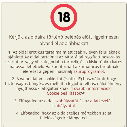
Főoldal
/
Történetek
/
Hetero
/
A némettanárnő
Történetek
A némettanárnő
Képregények
Kérjük, az oldalra történő belépés előtt figyelmesen
Filmek
olvasd el az alábbiakat!
hetero
,
diák
Írók
Ismeretlen
Az oldal erotikus tartalma miatt csak 18 éven felülieknek
ajánlott! Az oldal tartalmai az Mttv. által rögzített besorolás
Tölts
szerinti V. vagy VI. kategóriába tartozik, és a kiskorúakra káros
Címkék
hatással lehetnek. Ha korlátoznád a korhatáros tartalmak
Szavazás átlaga:
6.03
pont (
80
szavazat)
fel
elérését a gépen, használj
szűrőprogramot
.
Kereső
Megjelenés:
2001. június 23.
A weboldalon cookie-kat ("sütiket") használunk, hogy
Te
Hossz:
2 255 karakter
biztonságos böngészés mellett a legjobb felhasználói élményt
VIP
nyújthassuk látogatóinknak. (
További információk
)
Elolvasva:
5 227 alkalommal
is!
Cookie beállítások
Fórum
Elfogadod az oldal
szabályzatát
és az
adatkezelési
Hogy a diákok szenvednének tanárnőjük emésztő
szabályzatot
.
Versenyeink
szenvedélyétől, előfordul. Vannak viszont olyan
Elfogadod, hogy az oldalt teljes mértékben saját
diákok is, akik készek arra, hogy megállják a helyüket
Ügyfélszolgálat
felelősségedre látogatod.
a professzor asszony előtt...
Írói segédletek