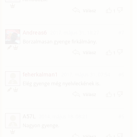
1
Válasz
Andreas6
2017. május 31. 18:27
#7
Borzalmasan gyenge firkálmány.
1
Válasz
feherkalman1
2017. május 31. 07:54
#6
F
Elég gyenge még nyelvleckének is.
1
Válasz
A57L
2014. május 18. 08:21
#5
A
Nagyon gyenge.
1
Válasz