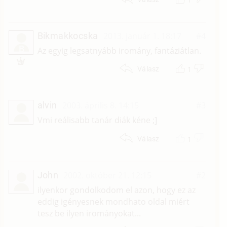
Bikmakkocska
2013. január 1. 18:17
#4
B
Az egyig legsatnyább iromány, fantáziátlan.
1
Válasz
alvin
2003. április 8. 14:15
#3
Vmi reálisabb tanár diák kéne ;]
1
Válasz
John
2002. október 21. 12:15
#2
ilyenkor gondolkodom el azon, hogy ez az
eddig igényesnek mondhato oldal miért
tesz be ilyen irományokat...