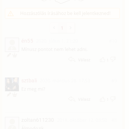
Hozzászólás írásához be kell jelentkezned!
1
én55
2020. július 1. 21:20
#10
É
Mínusz pontot nem lehet adni.
1
Válasz
sztbali
2020. március 28. 17:53
#9
Ez meg mi?
1
Válasz
zoltan611230
2018. október 12. 03:50
#8
Z
Álmodozik.