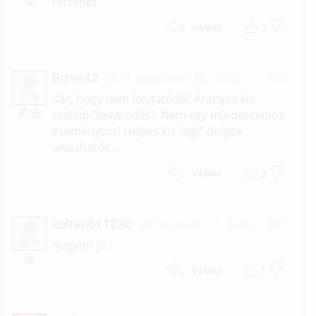
történet
2
Válasz
Bizse42
2019. december 20. 01:03
#38
Á
Kár, hogy nem folytatódik! Aranyos kis
családi "kavarodás". Nem egy mindennapos
eseménysor! Helyes kis "izgi" dolgok
olvashatók...
2
Válasz
zoltan611230
2019. január 11. 04:42
#37
Z
Nagyon jó .
1
Válasz