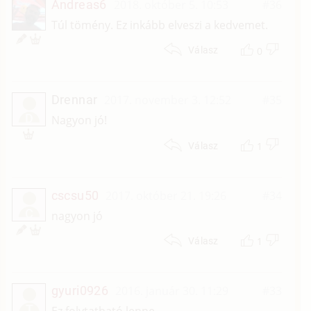
Andreas6
2018. október 5. 10:53
#36
Túl tömény. Ez inkább elveszi a kedvemet.
0
Válasz
Drennar
2017. november 3. 12:52
#35
D
Nagyon jó!
1
Válasz
cscsu50
2017. október 21. 19:26
#34
C
nagyon jó
1
Válasz
gyuri0926
2016. január 30. 11:29
#33
T