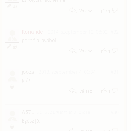
Ez folytatható lenne
1
Válasz
Koriander
2014. szeptember 12. 08:02
#32
K
pornó a javából
1
Válasz
joozsi
2013. szeptember 4. 06:34
#31
J
Joó!
1
Válasz
A57L
2013. augusztus 2. 05:18
#30
A
Egész jó.