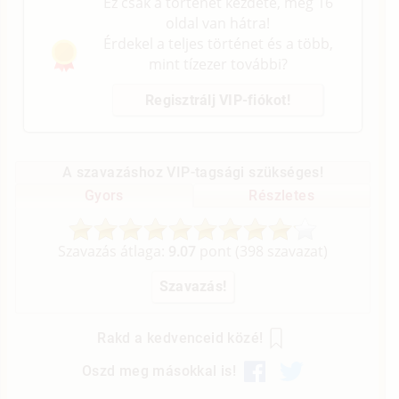
Ez csak a történet kezdete, még 16
oldal van hátra!
Érdekel a teljes történet és a több,
mint tízezer további?
Regisztrálj VIP-fiókot!
A szavazáshoz VIP-tagsági szükséges!
Gyors
Részletes
Szavazás átlaga:
9.07
pont (
398
szavazat)
Rakd a kedvenceid közé!
Oszd meg másokkal is!