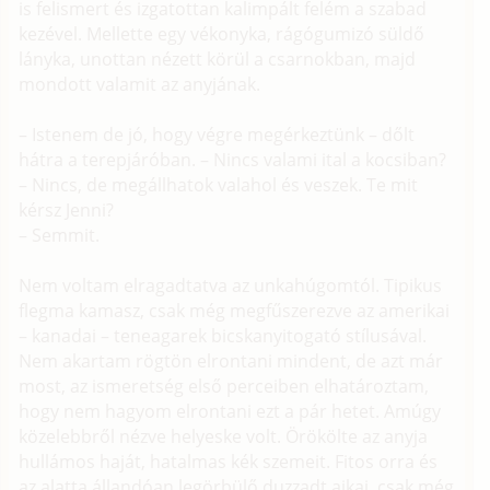
is felismert és izgatottan kalimpált felém a szabad
kezével. Mellette egy vékonyka, rágógumizó süldő
lányka, unottan nézett körül a csarnokban, majd
mondott valamit az anyjának.
– Istenem de jó, hogy végre megérkeztünk – dőlt
hátra a terepjáróban. – Nincs valami ital a kocsiban?
– Nincs, de megállhatok valahol és veszek. Te mit
kérsz Jenni?
– Semmit.
Nem voltam elragadtatva az unkahúgomtól. Tipikus
flegma kamasz, csak még megfűszerezve az amerikai
– kanadai – teneagarek bicskanyitogató stílusával.
Nem akartam rögtön elrontani mindent, de azt már
most, az ismeretség első perceiben elhatároztam,
hogy nem hagyom elrontani ezt a pár hetet. Amúgy
közelebbről nézve helyeske volt. Örökölte az anyja
hullámos haját, hatalmas kék szemeit. Fitos orra és
az alatta állandóan legörbülő duzzadt ajkai, csak még