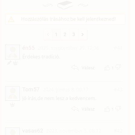
Hozzászólás írásához be kell jelentkezned!
1
2
3
én55
2025. szeptember 25. 12:36
#44
É
Érdekes tradíció.
1
Válasz
Tom57
2024. június 8. 00:17
#43
T
Jó írás,de nem lesz a kedvencem.
1
Válasz
vasas62
2023. november 5. 08:12
#42