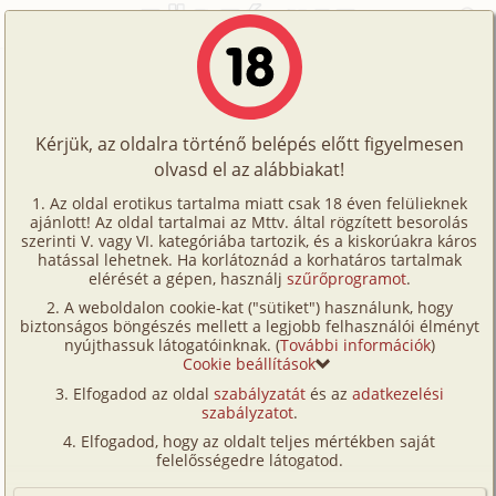
Főoldal
/
Történetek
/
Családi
/
Családi tradíciók
Történetek
Családi tradíciók
Képregények
Kérjük, az oldalra történő belépés előtt figyelmesen
Filmek
olvasd el az alábbiakat!
családi
,
anál
,
anya
,
apa
,
férj-feleség
,
fia
,
lánya
,
Írók
nagynéni/
nagybácsi
,
szűz
,
testvérek
,
Az oldal erotikus tartalma miatt csak 18 éven felülieknek
ajánlott! Az oldal tartalmai az Mttv. által rögzített besorolás
Tölts
unokatestvérek
,
szabadban-természetben
szerinti V. vagy VI. kategóriába tartozik, és a kiskorúakra káros
Saláta
Címkék
hatással lehetnek. Ha korlátoznád a korhatáros tartalmak
fel
elérését a gépen, használj
szűrőprogramot
.
Kereső
A weboldalon cookie-kat ("sütiket") használunk, hogy
Te
Szavazás átlaga:
9.07
pont (
398
szavazat)
biztonságos böngészés mellett a legjobb felhasználói élményt
VIP
nyújthassuk látogatóinknak. (
További információk
)
Megjelenés:
2010. november 22.
is!
Cookie beállítások
Hossz:
34 375 karakter
Fórum
Elfogadod az oldal
szabályzatát
és az
adatkezelési
Elolvasva:
34 677 alkalommal
szabályzatot
.
Versenyeink
Elfogadod, hogy az oldalt teljes mértékben saját
(Minden résztvevő a képzelet szülötte (így nincs vérségi
Ügyfélszolgálat
felelősségedre látogatod.
kapcsolat közöttük), a valósággal való bármilyen egyezés
a véletlen műve.)
Írói segédletek