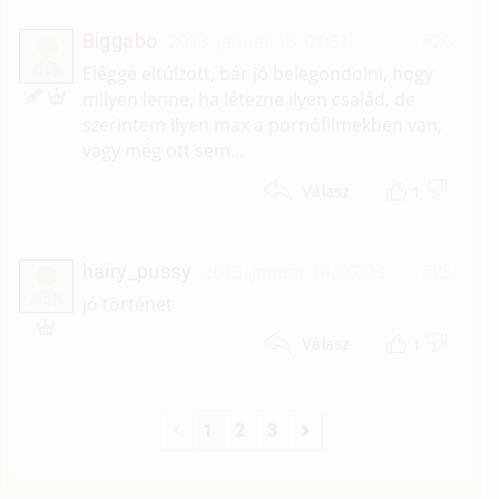
Biggabo
2013. január 15. 01:51
#26
B
Eléggé eltúlzott, bár jó belegondolni, hogy
milyen lenne, ha létezne ilyen család, de
szerintem ilyen max a pornófilmekben van,
vagy még ott sem...
1
Válasz
hairy_pussy
2013. január 14. 07:03
#25
H
jó történet
1
Válasz
1
2
3