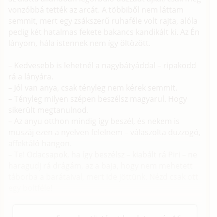
vonzóbbá tették az arcát. A többiből nem láttam
semmit, mert egy zsákszerű ruhaféle volt rajta, alóla
pedig két hatalmas fekete bakancs kandikált ki. Az Én
lányom, hála istennek nem így öltözött.
– Kedvesebb is lehetnél a nagybátyáddal – ripakodd
rá a lányára.
– Jól van anya, csak tényleg nem kérek semmit.
– Tényleg milyen szépen beszélsz magyarul. Hogy
sikerült megtanulnod.
– Az anyu otthon mindig így beszél, és nekem is
muszáj ezen a nyelven felelnem – válaszolta duzzogó,
affektáló hangon.
– Te! Odacsapok, ha így beszélsz – kiabált rá Piri – ne
haragudj rá drágám, az a baja, hogy nem mehetett
táborba a barátaival, mert ide jöttünk. Nézd csak ott
egy boltféle!