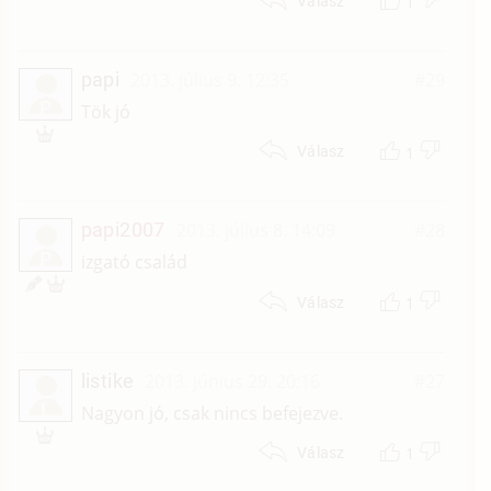
1
Válasz
papi
2013. július 9. 12:35
#29
P
Tök jó
1
Válasz
papi2007
2013. július 8. 14:09
#28
P
izgató család
1
Válasz
listike
2013. június 29. 20:16
#27
L
Nagyon jó, csak nincs befejezve.
1
Válasz