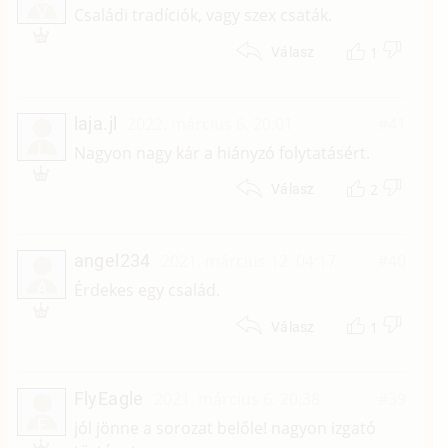
V
Családi tradíciók, vagy szex csaták.
1
Válasz
laja.jl
2022. március 6. 20:01
#41
L
Nagyon nagy kár a hiányzó folytatásért.
2
Válasz
angel234
2021. március 12. 04:17
#40
A
Érdekes egy család.
1
Válasz
FlyEagle
2021. március 6. 20:38
#39
F
jól jönne a sorozat belőle! nagyon izgató