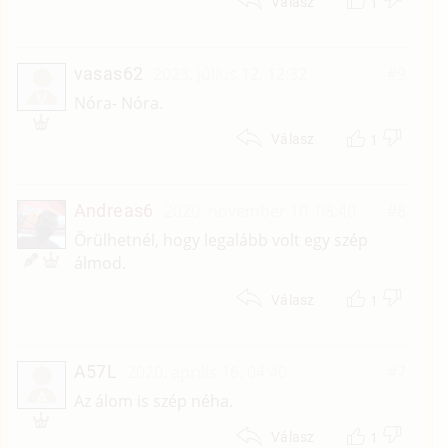
1
Válasz
vasas62
2023. július 12. 12:32
#9
V
Nóra- Nóra.
1
Válasz
Andreas6
2020. november 10. 08:40
#8
Örülhetnél, hogy legalább volt egy szép
álmod.
1
Válasz
A57L
2020. április 16. 04:40
#7
A
Az álom is szép néha.
1
Válasz