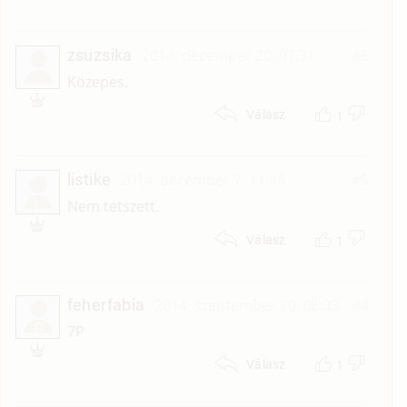
zsuzsika
2014. december 20. 07:31
#6
Közepes.
1
Válasz
listike
2014. december 7. 11:46
#5
L
Nem tetszett.
1
Válasz
feherfabia
2014. szeptember 20. 06:33
#4
F
7P
1
Válasz