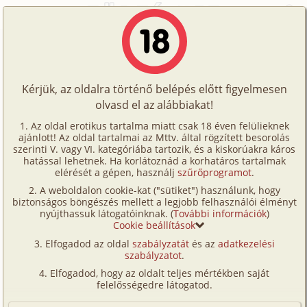
Főoldal
/
Történetek
/
Leszbi
/
Nórával álomszigeten
Történetek
Nórával álomszigeten
Képregények
Kérjük, az oldalra történő belépés előtt figyelmesen
Filmek
olvasd el az alábbiakat!
leszbi
,
vibrátor
Írók
tóttimi
Az oldal erotikus tartalma miatt csak 18 éven felülieknek
ajánlott! Az oldal tartalmai az Mttv. által rögzített besorolás
Tölts
szerinti V. vagy VI. kategóriába tartozik, és a kiskorúakra káros
Címkék
hatással lehetnek. Ha korlátoznád a korhatáros tartalmak
Szavazás átlaga:
7.24
pont (
33
szavazat)
fel
elérését a gépen, használj
szűrőprogramot
.
Kereső
Megjelenés:
2008. december 19.
A weboldalon cookie-kat ("sütiket") használunk, hogy
Te
Hossz:
8 696 karakter
biztonságos böngészés mellett a legjobb felhasználói élményt
VIP
nyújthassuk látogatóinknak. (
További információk
)
Elolvasva:
870 alkalommal
is!
Cookie beállítások
Fórum
Elfogadod az oldal
szabályzatát
és az
adatkezelési
Előző este nagyon későn érkeztünk meg a szigetre,
szabályzatot
.
Versenyeink
mire megtaláltuk a szállodát, már nagyon fáradtak
Elfogadod, hogy az oldalt teljes mértékben saját
voltunk, amint lehetett ágyba is bújtunk, és a
Ügyfélszolgálat
felelősségedre látogatod.
kimerültségtől azonnal álomba zuhantunk.
Írói segédletek