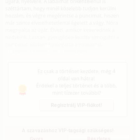
ujjára, nyelvére. A lábaimat önkéntelenül is
széttártam, hogy minél közelebb tudjon kerülni
hozzám, és végre megérintse a puncimat, hiszen
már szinte elviselhetetlenül égetett a vágy. Nóra
megnyalta az ujját. Élvezi, amikor keverednek a
nedveink. Lassan, gyengéden kezdte simogatni a
puncimat, közben nyalogatta a nyakamat.
– olvadok a karjaidban! – mondtam
– érzem, már nagyon nedves vagy!
Ez csak a történet kezdete, még 4
oldal van hátra!
Érdekel a teljes történet és a több,
mint tízezer további?
Regisztrálj VIP-fiókot!
A szavazáshoz VIP-tagsági szükséges!
Gyors
Részletes