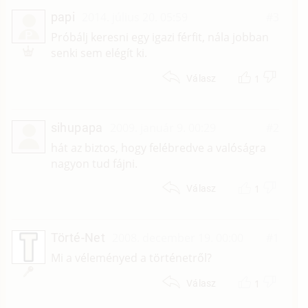
papi
2014. július 20. 05:59
#3
P
Próbálj keresni egy igazi férfit, nála jobban
senki sem elégít ki.
1
Válasz
sihupapa
2009. január 9. 00:29
#2
hát az biztos, hogy felébredve a valóságra
nagyon tud fájni.
1
Válasz
Törté-Net
2008. december 19. 00:00
#1
Mi a véleményed a történetről?
1
Válasz