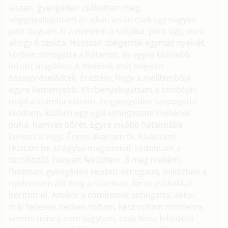
lassan, gyengéden csókoltam meg,
végignyalogattam az ajkát, aztán csak egy nagyon
picit dugtam át a nyelvem a szájába, pont úgy, mint
ahogy ő szokta. Hosszan ízlelgettük egymás nyelvét,
közben simogatta a hátamat, és egyre közelebb
húzott magához. A melleink már teljesen
összepréselődtek. Éreztem, hogy a mellbimbója
egyre keményebb. Körbenyalogattam a bimbóját,
majd a számba vettem, és gyengéden szopogatni
kezdtem, közben egy ujjal simogattam mellének
puha, hamvas bőrét. Egyre inkább hatalmába
kerített a vágy. Érezni akartam őt. Kívántam!
Húztam be az ágyba magammal. Ledobtam a
törölközőt, hanyatt feküdtem, ő meg mellém.
Finoman, gyengéden kezdett simogatni, miközben a
nyelve nem állt meg a számban, forró csókokkal
borított el. Amikor a combomat simogatta, akkor
már teljesen nedves voltam, kész voltam mindenre,
semmi másra nem vágytam, csak Nóra felfedező