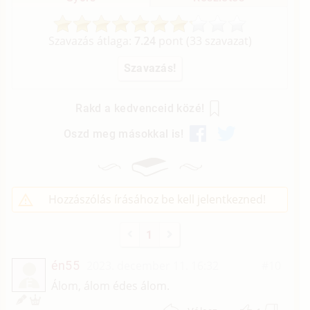
Szavazás átlaga:
7.24
pont (
33
szavazat)
Rakd a kedvenceid közé!
Oszd meg másokkal is!
Hozzászólás írásához be kell jelentkezned!
1
én55
2023. december 11. 16:32
#10
É
Álom, álom édes álom.