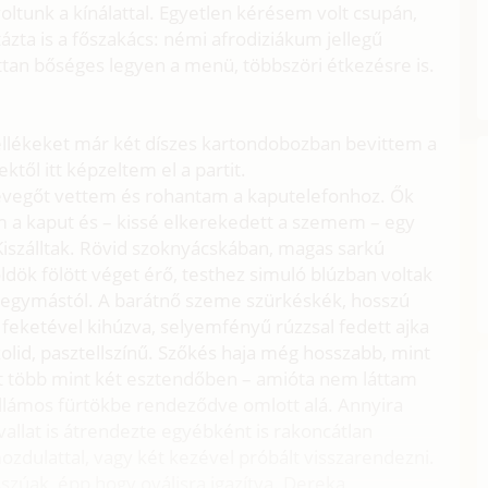
oltunk a kínálattal. Egyetlen kérésem volt csupán,
zta is a főszakács: némi afrodiziákum jellegű
ttan bőséges legyen a menü, többszöri étkezésre is.
kellékeket már két díszes kartondobozban bevittem a
től itt képzeltem el a partit.
levegőt vettem és rohantam a kaputelefonhoz. Ők
 a kaput és – kissé elkerekedett a szemem – egy
Kiszálltak. Rövid szoknyácskában, magas sarkú
ldök fölött véget érő, testhez simuló blúzban voltak
 egymástól. A barátnő szeme szürkéskék, hosszú
feketével kihúzva, selyemfényű rúzzsal fedett ajka
zolid, pasztellszínű. Szőkés haja még hosszabb, mint
lt több mint két esztendőben – amióta nem láttam
ullámos fürtökbe rendeződve omlott alá. Annyira
vallat is átrendezte egyébként is rakoncátlan
ozdulattal, vagy két kezével próbált visszarendezni.
zúak, épp hogy oválisra igazítva. Dereka