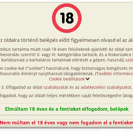
Írók
Tölts fel Te is!
Címkék
Kereső
VIP
Egyéb
az oldalra történő belépés előtt figyelmesen olvasd el az a
történet 2. rész
otikus tartalma miatt csak 18 éven felülieknek ajánlott! Az oldal tar
történet 2. rész
t besorolás szerinti V. vagy VI. kategóriába tartozik, és a kiskorúakra
 korlátoznád a korhatáros tartalmak elérését a gépen, használj
szű
n cookie-kat ("sütiket") használunk, hogy biztonságos böngészés me
z - Kezdet kezdete (s/
m, verseny/
(társas-)játék)
lhasználói élményt nyújthassuk látogatóinknak. (
További informáci
Cookie beállítások
Elfogadod az oldal
szabályzatát
és az
adatkezelési szabályzatot
.
n gondoltam az esti szeánszra. Szépen, elegánsan
lfogadod, hogy az oldalt teljes mértékben saját felelősségedre látog
zt hihette volna, leánykérés vagy még inkább
em is jár messze az igazságtól, elvégre nem
Elmúltam 18 éves és a fentieket elfogadom, belépek
t állok. Megérkezett az ellátmány a város egyik
ünk kínlódni a főzőcskézéssel, ezért svédasztalt
Nem múltam el 18 éves vagy nem fogadom el a fentieke
 a rendelést felvevő, valamint a szakácsok