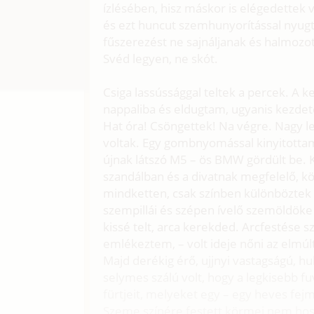
ízlésében, hisz máskor is elégedettek v
és ezt huncut szemhunyorítással nyugtá
fűszerezést ne sajnáljanak és halmozo
Svéd legyen, ne skót.
Csiga lassússággal teltek a percek. A 
nappaliba és eldugtam, ugyanis kezdetek
Hat óra! Csöngettek! Na végre. Nagy 
voltak. Egy gombnyomással kinyitottam
újnak látszó M5 – ös BMW gördült be. 
szandálban és a divatnak megfelelő, kö
mindketten, csak színben különböztek
szempillái és szépen ívelő szemöldöke 
kissé telt, arca kerekded. Arcfestése s
emlékeztem, – volt ideje nőni az elmú
Majd derékig érő, ujjnyi vastagságú, h
selymes szálú volt, hogy a legkisebb fu
fürtjeit, melyeket egy – egy heves fejm
Szeme színére festett körmei nem hoss