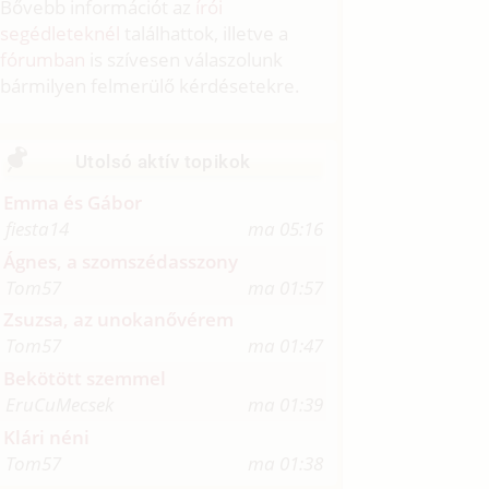
Bővebb információt az
írói
segédleteknél
találhattok, illetve a
fórumban
is szívesen válaszolunk
bármilyen felmerülő kérdésetekre.
Utolsó aktív topikok
Emma és Gábor
fiesta14
ma 05:16
Ágnes, a szomszédasszony
Tom57
ma 01:57
Zsuzsa, az unokanővérem
Tom57
ma 01:47
Bekötött szemmel
EruCuMecsek
ma 01:39
Klári néni
Tom57
ma 01:38