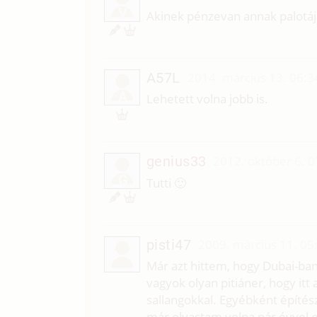
V
Akinek pénzevan annak palotáj
A57L
2014. március 13. 06:3
A
Lehetett volna jobb is.
genius33
2012. október 6. 0
G
Tutti 🙂
pisti47
2009. március 11. 05
Már azt hittem, hogy Dubai-ban v
vagyok olyan pitiáner, hogy it
sallangokkal. Egyébként építész
már olvastam volna pár évvel ez