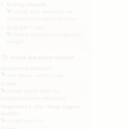
Én még sohasem...
családi, anál, testvérek, tini,
verseny/
(társas-)játék, fordítás
Az új élet 1. rész
hetero, középkorú, megcsalás,
swinger
Mások épp ezeket olvassák
Rémálom az őrhelyen
s/
m, bilincs, rendőr, iroda
A titok
családi, anyós, após, fia,
középkorú, orvos, megcsalás
Megtettem 3. rész - Avagy hogyan
tovább?
családi, anya, fia
A titok