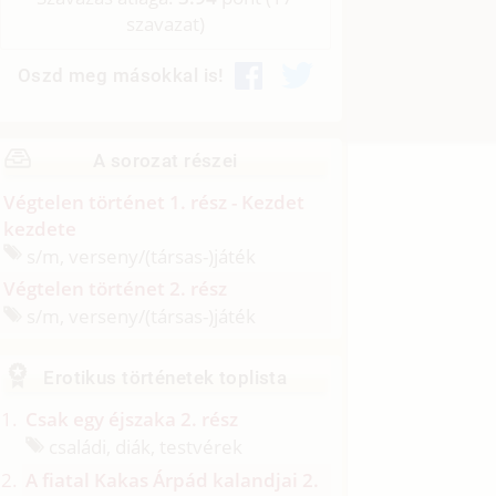
szavazat)
Oszd meg másokkal is!
A sorozat részei
Végtelen történet 1. rész - Kezdet
kezdete
s/
m, verseny/
(társas-)játék
Végtelen történet 2. rész
s/
m, verseny/
(társas-)játék
Erotikus történetek toplista
Csak egy éjszaka 2. rész
családi, diák, testvérek
A fiatal Kakas Árpád kalandjai 2.