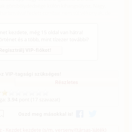
ának gömbölydedsége külön kihangsúlyoz. Nagy,
charisnyával fedett combjai nem túl vékonyak, de
énet kezdete, még 15 oldal van hátra!
történet és a több, mint tízezer további?
Regisztrálj VIP-fiókot!
z VIP-tagsági szükséges!
Részletes
aga:
3.94
pont (
17
szavazat)
Oszd meg másokkal is!
z - Kezdet kezdete (s/
m, verseny/
(társas-)játék)