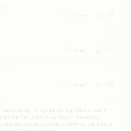
ais.
1
Válasz
4
#4
1
Válasz
7:04
#3
1
Válasz
:35
#2
an az a kégli, ahogy leírtad. Úgy látszik, csak én
t a nyóckerben is tudok kamatyolni, kevesebb
etileg tetszett ez az erotikus történet, bár mintha
előtt. Ezért csak 8 pont.