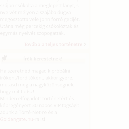
szájon csókolta a meglepett lányt, s
nyelvét mélyen a szájába dugva
megosztotta vele John forró gecijét.
Utána még percekig csókolóztak és
egymás nyelvét szopogatták.
Tovább a teljes történetre
Írók kerestetnek!
Ha szeretnéd magad kipróbálni
íróként/fordítóként, akkor gyere,
mutasd meg a nagyközönségnek,
hogy mit tudsz!
Minden elfogadott történetért és
képregényért 30 napos VIP tagságit
adunk a Törté-Net-re és a
Goldengate.hu
-ra is!