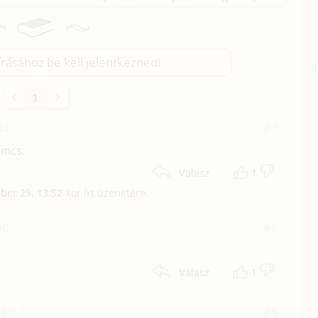
rásához be kell jelentkezned!
1
04
#7
incs.
1
Válasz
ber 29. 13:52
-kor írt üzenetére.
00
#6
1
Válasz
13:52
#5