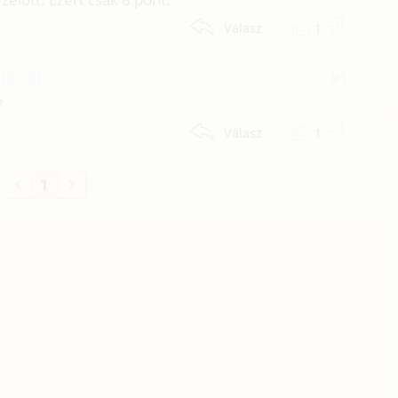
1
Válasz
 00:00
#1
?
1
Válasz
1