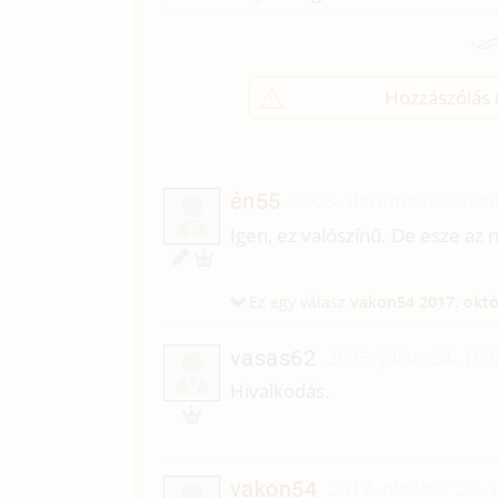
Hozzászólás í
én55
2023. december 3. 09:
É
Igen, ez valószínű. De esze az n
Ez egy válasz
vakon54
2017. októ
vasas62
2023. július 24. 10:
V
Hivalkodás.
vakon54
2017. október 29. 