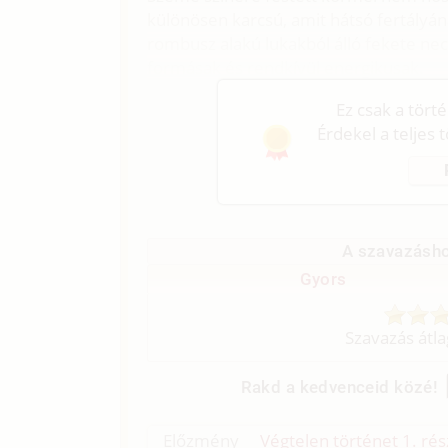
különösen karcsú, amit hátsó fertály
rombusz alakú lukakból álló fekete ne
formásak és rendkívül energikusak.
Ez csak a tört
Érdekel a teljes 
A szavazásho
Gyors
Szavazás átl
Rakd a kedvenceid közé!
Előzmény
Végtelen történet 1. rés