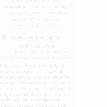
nyaralás
nyilvános helyen
rendőr
romantikus
s/m
szabadban-természetben
szűz
szöveg nélküli
szörnyeteg
tanár
tini
testvérek
unokatestvérek
vibrátor
verseny/(társas-)játék
Erotikus történetek ajánló
Szolgáltatás 5. rész
(családi, anál, anya, férj-feleség, fia,
szűz, testvérek, fordítás szextörténet)
Kelly rögvest lecsapott bátyja lucskos,
ragadós dákójára, s a szájába kapta,
mire az rögtön el is durrant, beterítve
a torkát a forró gecivel. Kelly hatalmas
élvezettel szívta szárazra John dákóját,
megízlelve rajta Becky puncijának ízét.
Aztán Kelly John spermájával teli
szájával odamászott Beckyhez, majd