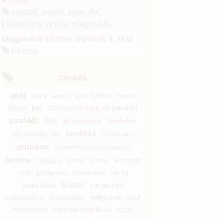
családi, anyós, após, fia,
középkorú, orvos, megcsalás
Magasabb szintre léptünk 3. rész
hetero
Címkék
anál
anya
apa
bilincs
anyós
biszex
bizarr
CGI/számítógéppel generált
buli
családi
diák
dp/szendvics
fenekelés
fordítás
férj-feleség
fia
fürdőszoba
gruppen
hermafrodita/transznemű
hetero
homo
híresség
humor
illusztrált
lánya
iroda
középkorú
közlekedés
leszbi
leskelődés
manga-film
megcsalás
mélytorok
maszturbáció
MILF
munkatárs
nagynéni/nagybácsi
néger