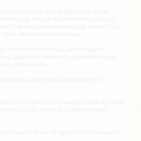
erősödött a zene, és már egészen az ajtónál
yamban, hogy még hét elején említette a húgom,
rvez. Csak rálegyintettem akkor, úgy tudtam, hogy
tthon, akkor nem is érint a bulija.
y most bemenjen közéjük, akik iszogatnak,
n meg ugyanolyan csapnivaló hangulatban vagyok
ztam a mikrobuszba.
 a szobámba, aztán inkább átmegyek egyik
os zenén is átütő élénk kacagás. A bejárat mellett
édszoba volt, így távol esik a tulajdonképpeni
ökerezett a lábam. Az agyam tüstént kikapcsolt.