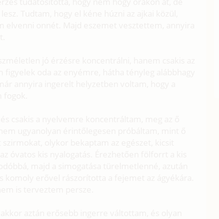
érzés tudatosította, hogy nem hogy órákon át, de
esz. Tudtam, hogy el kéne húzni az ajkai közül,
tam elvenni onnét. Majd eszemet vesztettem, annyira
t.
zméletlen jó érzésre koncentrálni, hanem csakis az
m figyelek oda az enyémre, hátha tényleg alábbhagy
 már annyira ingerelt helyzetben voltam, hogy a
 fogok.
 és csakis a nyelvemre koncentráltam, meg az ő
nem ugyanolyan érintőlegesen próbáltam, mint ő
 szirmokat, olykor bekaptam az egészet, kicsit
z óvatos kis nyalogatás. Érezhetően fölforrt a kis
pkodóbbá, majd a simogatása türelmetlenné, azután
 komoly erővel rászorította a fejemet az ágyékára.
 nem is terveztem persze.
akkor aztán erősebb ingerre váltottam, és olyan