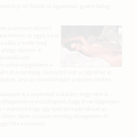
etlenül jó nő feküdt az ágyamban, gyakorlatilag
rtam a szemem levenni
a párnámon, az egyik karja
 a válla, a melle meg
, ahogy néztem. A
épvonalú volt,
m volna végigsiklatni a
jén át a combjáig. Gyönyörű volt az ágyon ez az
lyban, amit az olvasólámpám a testére terített.
susszant ki a kezemből a táskám, hogy nem is
a lélegzetem is visszafogtam, hogy el ne röppenjen
p – mármint hogy egy ilyen pompás nő van az
ra tőlem. Nem is tudom meddig nézegettem őt,
ggel itta a szemem.