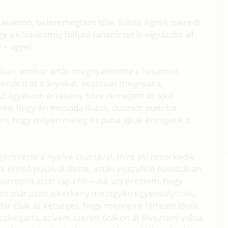
a hasamon, beleremegtem tőle. Szinte égnek meredt
y a köldökömig fölfutó fanszőrzet is vigyázzba áll
 – ugye).
ban, amikor aztán megnyalintotta a hasamon
rendezi az irányukat, óvatosan megnyalta,
. Az ágyékom érzékeny bőre remegett az ajka
yelni, hogy én micsoda illatos, duzzadt punciba
em, hogy milyen meleg és puha ajkak érintgetik a
érintette a nyelve csúcsával, mint aki ismerkedik
 érintő puszival illette, aztán visszafelé haladtában
harmonikázott rajta föl – alá, azt éreztem, hogy
mert már azon a keskeny mezsgyén egyensúlyozok,
 Már csak az kétséges, hogy mennyire hirtelen lövök
zívogatta, szívem szerint órákon át élveztem volna,