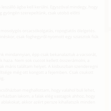
leszálló ágba kell kerülni. Egyszóval mindegy, hogy
 gyöngén szerepeltünk, csak utolsó előtti
 mosolygós orcacsókolgatás, ropogtatós ölelgetés.
önéskor, csak foghegyről nyomott egy sziasztok fiúk
nk mindannyian, épp csak bekanalaztuk a vacsorát,
nk haza. Nem sok cuccot kellett összerámolni, a
k máris találtam helyet. A kisbuszban szenderegni
ültsége még ott kongott a fejemben. Csak csukott
ig.
pcsőházban meghallottam, hogy valahol buli lehet,
érházban lakom, a falak elég vastagok ahhoz, hogy
az ablakokat, akkor azért persze kihallatszik minden