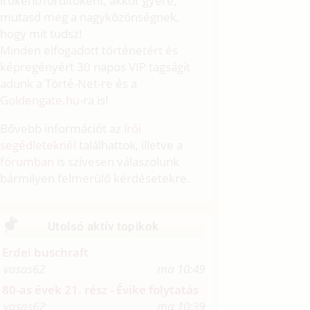
íróként/fordítóként, akkor gyere,
mutasd meg a nagyközönségnek,
hogy mit tudsz!
Minden elfogadott történetért és
képregényért 30 napos VIP tagságit
adunk a Törté-Net-re és a
Goldengate.hu
-ra is!
Bővebb információt az
írói
segédleteknél
találhattok, illetve a
fórumban
is szívesen válaszolunk
bármilyen felmerülő kérdésetekre.
Utolsó aktív topikok
Erdei buschraft
vasas62
ma 10:49
80-as évek 21. rész - Évike folytatás
vasas62
ma 10:39