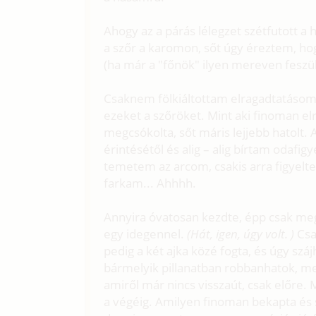
Ahogy az a párás lélegzet szétfutott 
a szőr a karomon, sőt úgy éreztem, hog
(ha már a "főnök" ilyen mereven feszül
Csaknem fölkiáltottam elragadtatásom
ezeket a szőröket. Mint aki finoman el
megcsókolta, sőt máris lejjebb hatolt
érintésétől és alig – alig bírtam odafig
temetem az arcom, csakis arra figyelt
farkam... Ahhhh.
Annyira óvatosan kezdte, épp csak meg
egy idegennel.
(Hát, igen, úgy volt. )
Csak
pedig a két ajka közé fogta, és úgy száj
bármelyik pillanatban robbanhatok, 
amiről már nincs visszaút, csak előre.
a végéig. Amilyen finoman bekapta és s