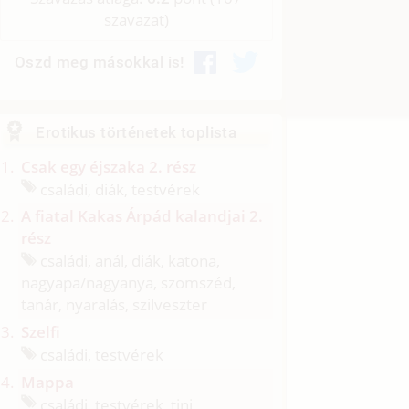
szavazat)
Oszd meg másokkal is!
Erotikus történetek toplista
Csak egy éjszaka 2. rész
családi, diák, testvérek
A fiatal Kakas Árpád kalandjai 2.
rész
családi, anál, diák, katona,
nagyapa/
nagyanya, szomszéd,
tanár, nyaralás, szilveszter
Szelfi
családi, testvérek
Mappa
családi, testvérek, tini