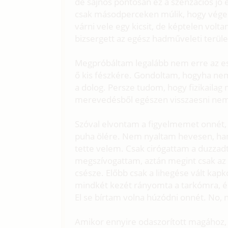
de sajnos pontosan ez a szenzációs jó 
csak másodperceken múlik, hogy vége l
várni vele egy kicsit, de képtelen vol
bizsergett az egész hadműveleti terüle
Megpróbáltam legalább nem erre az es
ő kis fészkére. Gondoltam, hogyha ne
a dolog. Persze tudom, hogy fizikailag
merevedésből egészen visszaesni nem
Szóval elvontam a figyelmemet onnét,
puha ölére. Nem nyaltam hevesen, ha
tette velem. Csak cirógattam a duzzadt
megszívogattam, aztán megint csak az a
csésze. Előbb csak a lihegése vált ka
mindkét kezét rányomta a tarkómra, és
El se bírtam volna húzódni onnét. No,
Amikor ennyire odaszorított magához, 