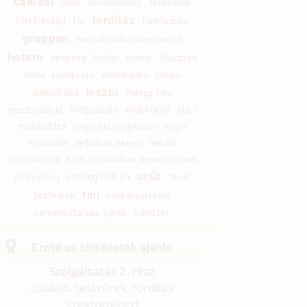
családi
diák
dp/szendvics
fenekelés
fordítás
férj-feleség
fia
fürdőszoba
gruppen
hermafrodita/transznemű
hetero
homo
híresség
humor
illusztrált
lánya
iroda
középkorú
közlekedés
leszbi
leskelődés
manga-film
megcsalás
mélytorok
maszturbáció
MILF
munkatárs
nagynéni/nagybácsi
néger
nyaralás
nyilvános helyen
rendőr
romantikus
s/m
szabadban-természetben
szűz
szöveg nélküli
szörnyeteg
tanár
tini
testvérek
unokatestvérek
vibrátor
verseny/(társas-)játék
Erotikus történetek ajánló
Szolgáltatás 2. rész
(családi, testvérek, fordítás
szextörténet)