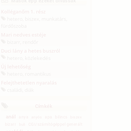
Mások épp ezeket olvassák
Kolléganőm 1. rész
hetero, biszex, munkatárs,
fürdőszoba
Mari nedves estéje
bizarr, rendőr
Duci lány a hetes buszról
hetero, közlekedés
Új lehetőség
hetero, romantikus
Felejthetetlen nyaralás
családi, diák
Címkék
anál
anya
apa
bilincs
anyós
biszex
bizarr
CGI/számítógéppel generált
buli