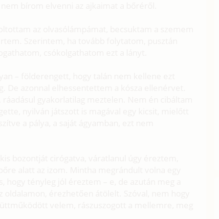
 nem bírom elvenni az ajkaimat a bőréről.
eoltottam az olvasólámpámat, becsuktam a szemem
l értem. Szerintem, ha tovább folytatom, pusztán
mogathatom, csókolgathatom ezt a lányt.
nyan – földerengett, hogy talán nem kellene ezt
g. De azonnal elhessentettem a kósza ellenérvet.
, ráadásul gyakorlatilag meztelen. Nem én cibáltam
tte, nyilván játszott is magával egy kicsit, mielőtt
ítve a pálya, a saját ágyamban, ezt nem
is bozontját cirógatva, váratlanul úgy éreztem,
 bőre alatt az izom. Mintha megrándult volna egy
 hogy tényleg jól éreztem – e, de azután meg a
z oldalamon, érezhetően átölelt. Szóval, nem hogy
yüttműködött velem, rászuszogott a mellemre, meg