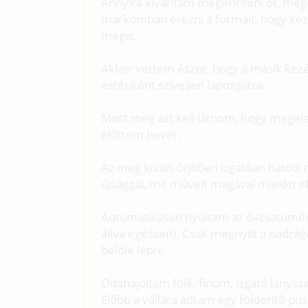
Annyira kívántam megérinteni őt, megcs
markomban érezni a formáit, hogy ke
mégis.
Akkor vettem észre, hogy a másik kez
esténként szívesen lapozgatok.
Most meg azt kell látnom, hogy megelev
előttem hever.
Az meg külön őrjítően izgatóan hatott
újsággal, mit művelt magával mielőtt e
Automatikusan nyúltam az övcsatomér
állva egészen). Csak megnyílt a nadrágo
belőle lépni.
Odahajoltam fölé, finom, izgató lánysz
Előbb a vállára adtam egy földerítő pu