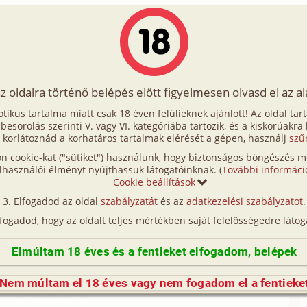
Írók
Tölts fel Te is!
Címkék
Kereső
VIP
Egyéb
az oldalra történő belépés előtt figyelmesen olvasd el az a
y után
otikus tartalma miatt csak 18 éven felülieknek ajánlott! Az oldal tar
seny után
t besorolás szerinti V. vagy VI. kategóriába tartozik, és a kiskorúakra
 korlátoznád a korhatáros tartalmak elérését a gépen, használj
szű
n cookie-kat ("sütiket") használunk, hogy biztonságos böngészés me
dex -
Erotikus fantáziáink
lhasználói élményt nyújthassuk látogatóinknak. (
További informáci
Tükörtörténet
Cookie beállítások
Elfogadod az oldal
szabályzatát
és az
adatkezelési szabályzatot
.
volt a csapatunk Prágában. A partnerem nem volt
lfogadod, hogy az oldalt teljes mértékben saját felelősségedre látog
rdsérülése, aztán olykor előfordult, hogy a
s előjött újra, és fájdalmasan emlékeztette a
Elmúltam 18 éves és a fentieket elfogadom, belépek
 panaszkodott, hogy hasogat az izülete, de azért nem
 legnagyobb része arról szól, hogy az ember
Nem múltam el 18 éves vagy nem fogadom el a fentieke
t tesz a sikerért.