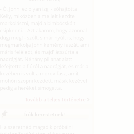
- Ó, John, ez olyan izgi - sóhajtotta
Kelly, miközben a melleit kezdte
markolászni, majd a bimbócskáit
csipkedni. - Azt akarom, hogy azonnal
dugj meg! - szólt, s már nyúlt is, hogy
megmarkolja John kemény faszát, ami
máris feléledt, és majd' átszúrta a
nadrágját. Néhány pillanat alatt
lefejtette a fiúról a nadrágját, és már a
kezében is volt a merev fasz, amit
mohón szopni kezdett, másik kezével
pedig a heréket simogatta.
Tovább a teljes történetre
Írók kerestetnek!
Ha szeretnéd magad kipróbálni