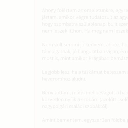
Ahogy fölértem az emeletünkre, egyre 
jártam, amikor végre tudatosult az ag
hogy szombatra születésnapi bulit sze
nem leszek itthon. Ha meg nem leszek i
Nem volt semmi jó kedvem, ahhoz, hog
táncolgatnak, jó hangulatban vígan, é
most is, mint amikor Prágában bemás
Legjobb lesz, ha a táskámat beteszem
haveromhoz aludni.
Benyitottam, máris mellbevágott a hang
közvetlen nyílik a szobám (azelőtt csel
nagypolgári családi szobáktól).
Amint bementem, egyszerűen földbe gy