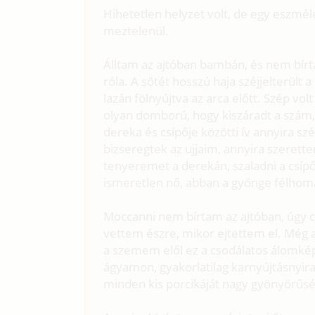
Hihetetlen helyzet volt, de egy eszmél
meztelenül.
Álltam az ajtóban bambán, és nem bí
róla. A sötét hosszú haja széjjelterült 
lazán fölnyújtva az arca előtt. Szép volt
olyan domború, hogy kiszáradt a szám
dereka és csípője közötti ív annyira sz
bizseregtek az ujjaim, annyira szerette
tenyeremet a derekán, szaladni a csípő
ismeretlen nő, abban a gyönge félhomá
Moccanni nem bírtam az ajtóban, úgy c
vettem észre, mikor ejtettem el. Még 
a szemem elől ez a csodálatos álomké
ágyamon, gyakorlatilag karnyújtásnyi
minden kis porcikáját nagy gyönyörűsé