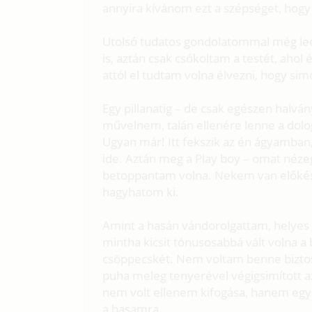
annyira kívánom ezt a szépséget, hogy
Utolsó tudatos gondolatommal még l
is, aztán csak csókoltam a testét, aho
attól el tudtam volna élvezni, hogy si
Egy pillanatig – de csak egészen halvá
művelnem, talán ellenére lenne a dolo
Ugyan már! Itt fekszik az én ágyamban
ide. Aztán meg a Play boy – omat nézege
betoppantam volna. Nekem van előkész
hagyhatom ki.
Amint a hasán vándorolgattam, helyes k
mintha kicsit tónusosabbá vált volna a
csöppecskét. Nem voltam benne biztos,
puha meleg tenyerével végigsimított a
nem volt ellenem kifogása, hanem eg
a hasamra.