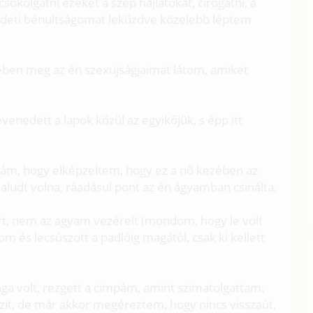
ókolgatni ezeket a szép hajlatokat, cirógatni, a
zdeti bénultságomat leküzdve közelebb léptem
ében meg az én szexujságjaimat látom, amiket
enedett a lapok közül az egyikőjük, s épp itt
 rám, hogy elképzeltem, hogy ez a nő kezében az
laludt volna, ráadásul pont az én ágyamban csinálta.
t, nem az agyam vezérelt (mondom, hogy le volt
m és lecsúszott a padlóig magától, csak ki kellett
aga volt, rezgett a cimpám, amint szimatolgattam.
szit, de már akkor megéreztem, hogy nincs visszaút,