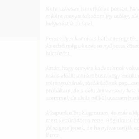
Nem szívesen ismerjük be persze, ha a 
miként magyarázkodom így utólag, elég
helyezést értünk el.
Persze ilyenkor nincs hátba veregetés,
Az edző még a kezét se nyújtotta kösz
búcsúzást.
Aztán, hogy ennyire kedvetlenek voltu
máris előállt a mikrobusz, hogy indulu
tréningruhának, törölközőnek papucsna
próbáltam, de a délutáni verseny fesz
szemmel, de alvás nélkül utaztam hazá
A kapunk előtt kiugrottam, és már a lé
mert kiszűrődött a zene. Régi típusú b
jól szigeteljenek, de ha nyitva tartják 
lárma.