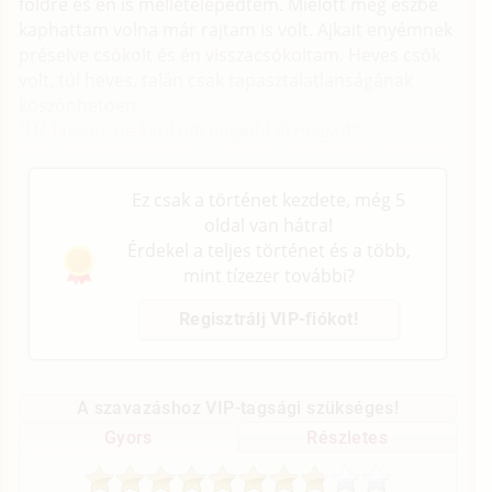
földre és én is mellételepedtem. Mielott még észbe
kaphattam volna már rajtam is volt. Ajkait enyémnek
préselve csókolt és én visszacsókoltam. Heves csók
volt, túl heves, talán csak tapasztalatlanságának
köszönhetoen.
"Hé lassan, ne kapkodj engedd el magad"
"Talán megmutathatnád hogy hogyan csináljam"
Ez csak a történet kezdete, még 5
oldal van hátra!
Érdekel a teljes történet és a több,
mint tízezer további?
Regisztrálj VIP-fiókot!
A szavazáshoz VIP-tagsági szükséges!
Gyors
Részletes