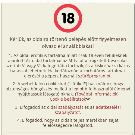
Főoldal
/
Történetek
/
Hetero
/
Tiffany
Történetek
Tiffany
Képregények
Kérjük, az oldalra történő belépés előtt figyelmesen
Filmek
olvasd el az alábbiakat!
hetero
Írók
Ismeretlen
Az oldal erotikus tartalma miatt csak 18 éven felülieknek
ajánlott! Az oldal tartalmai az Mttv. által rögzített besorolás
Tölts
szerinti V. vagy VI. kategóriába tartozik, és a kiskorúakra káros
Címkék
hatással lehetnek. Ha korlátoznád a korhatáros tartalmak
Szavazás átlaga:
7.79
pont (
121
szavazat)
fel
elérését a gépen, használj
szűrőprogramot
.
Kereső
Megjelenés:
2002. március 3.
A weboldalon cookie-kat ("sütiket") használunk, hogy
Te
Hossz:
10 488 karakter
biztonságos böngészés mellett a legjobb felhasználói élményt
VIP
nyújthassuk látogatóinknak. (
További információk
)
Elolvasva:
2 066 alkalommal
is!
Cookie beállítások
Fórum
Elfogadod az oldal
szabályzatát
és az
adatkezelési
Tiffany éppen csak 18 lett amikor találkoztam vele.
szabályzatot
.
Versenyeink
Abba az iskolába járt ahova én is. Én 22 voltam és
Elfogadod, hogy az oldalt teljes mértékben saját
Tiffany igazán nagy hatást tett rám. Az a fajta lány aki
Ügyfélszolgálat
felelősségedre látogatod.
inkább veszettül szexi mint szép. Kék szemek,
Írói segédletek