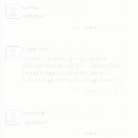
Leone
2002. június 6. 23:51
#9
Kellemes!
1
Válasz
kamikaze
2002. június 3. 09:53
#8
A történet tetszett, de megmondom
őszintén hiányoltam belőle a "gólyától" való
félelmet! Vagy ez csak nekem lenne a
mániám hogy nem szeretnék apa lenni?? :))
1
Válasz
newbie#111
2002. június 2. 16:43
#7
Tapsvihar!
1
Válasz