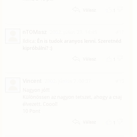
1
Válasz
nTOMasz
2002. július 28. 14:45
#11
Ildica:
Én is tudok aranyos lenni. Szeretnéd
kipróbálni? :)
1
Válasz
Vincent
2002. június 7. 00:37
#10
Nagyon jó!!!
Különössen az nagyon tetszet, ahogy a csaj
élvezett. Coool!
10 Pont
1
Válasz