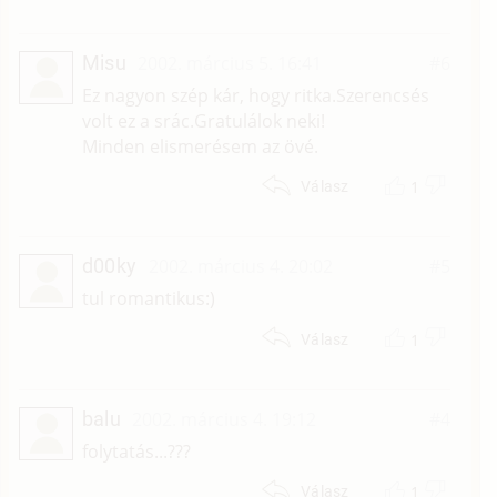
Misu
2002. március 5. 16:41
#6
Ez nagyon szép kár, hogy ritka.Szerencsés
volt ez a srác.Gratulálok neki!
Minden elismerésem az övé.
1
Válasz
d00ky
2002. március 4. 20:02
#5
tul romantikus:)
1
Válasz
balu
2002. március 4. 19:12
#4
folytatás...???
1
Válasz