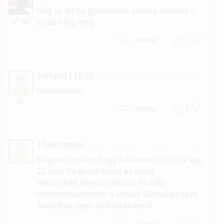
Elég jó, és ha gyakorolsz, akkora stílusod is
javulni fog még.
1
Válasz
zoltan611230
2019. február 9. 05:09
#16
Z
Romantikus.
1
Válasz
TheChronic
2003. június 17. 15:55
#15
Nagyon tetszett,hogy hitelesen tükrözte egy
22 éves fiú gondolatait az adott
helyzetben.Nagyon hiteles és szép
történet,szerintem a lányok többsége csak
álmodhat ilyen első alkalomról.
1
Válasz