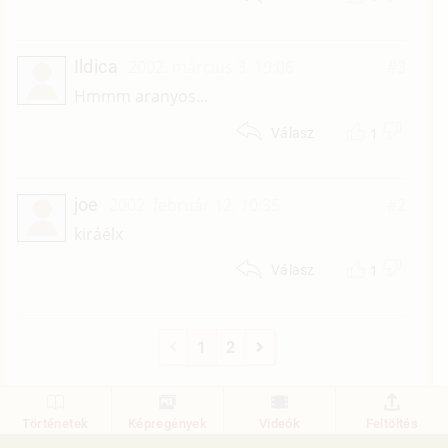
Ildica
2002. március 3. 19:06
#3
Hmmm aranyos...
1
Válasz
joe
2002. február 12. 10:35
#2
kiráélx
1
Válasz
1
2
Történetek
Képregények
Videók
Feltöltés