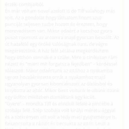
érzéki combjaiból.
Én már voltam novel azelott is de Tiff valahogy más
volt. Az a gondolat hogy láthatom finom szuz
punciját teljesen tuzbe hozott és éreztem, hogy
merevedésem van. Mikor odaért a kocsihoz gyors
puszit nyomott az arcomra majd gyorsan beszállt. Az
út hazafelé egy öröké valóságnak tunt, de végre
megérkeztünk. A ház felé sétálva megkérdeztem
hogy otthon vannak-e a szülei. Mire o cinikusan rám
nézett és "miért mit forgatsz a fejedben" – kérdéssel
válaszolt. Mikor odaértünk az ajtóhoz a nyakamba
ugrott hozzáérintette orrát a nyakamhoz majd
ugyanolyan gyorsan kibontakozott az ölelésbol és
kinyitotta az ajtót. Mikor bent voltunk le ültünk ittunk
egy üdítot miközben dumáltunk egy kicsit.
"Gyere" – mondta Tiff és elindult lefelé a pincébe a
szobája felé. Szép szobája volt királyi méretu ággyal
és a szekrényen ott volt a tedy maci gyujteménye is.
Bekapcsolta a rádiót és becsukta az ajtót. Leült a