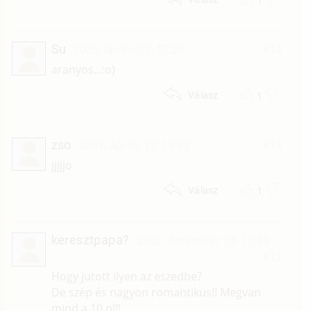
Su
2003. április 13. 17:29
#14
aranyos...:o)
1
Válasz
zso
2003. április 12. 19:33
#13
jjjjjo
1
Válasz
keresztpapa?
2002. december 13. 11:39
#12
Hogy jutott ilyen az eszedbe?
De szép és nagyon romantikus!! Megvan
mind a 10 p!!!