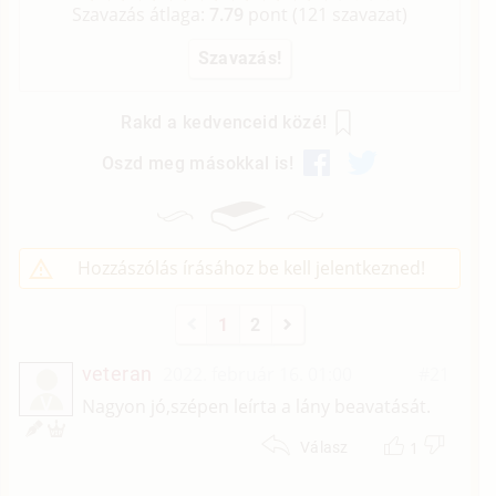
Szavazás átlaga:
7.79
pont (
121
szavazat)
Rakd a kedvenceid közé!
Oszd meg másokkal is!
Hozzászólás írásához be kell jelentkezned!
1
2
veteran
2022. február 16. 01:00
#21
V
Nagyon jó,szépen leírta a lány beavatását.
1
Válasz