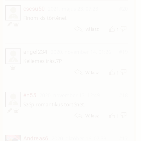
cscsu50
2021. május 23. 07:23
#20
C
Finom kis történet
1
Válasz
angel234
2020. november 14. 01:26
#19
A
Kellemes írás.7P
1
Válasz
én55
2020. november 13. 12:49
#18
É
Szép romantikus történet.
1
Válasz
Andreas6
2020. október 16. 07:33
#17