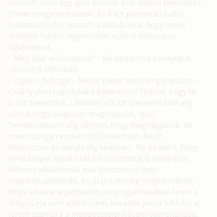
öltözött, mint egy igazi betörő. Volt valami félelmetes
Dieter megjelenésében, és ő ezt pontosan tudta.
Tudatosan rá is játszott a szituációra, hogy minél
erősebb hatást tegyen rám, ezzel is fokozva az
izgalmamat.
– Meg akar erőszakolni? – kérdeztem rá a lényegre,
célratörő stílusban.
– Ugyan, dehogy! – felelte Dieter enyhén gúnyosan. –
Csak lyukon hajintalak a kékeressel! Tudom, hogy te
is azt szeretnéd...! Minden nő azt szeretné! Már alig
várod, hogy alaposan meghágjalak, igaz?
Természetesen alig vártam, hogy meghágjanak, de
amint az egy rendes nőtől elvárható, kicsit
tiltakoztam az illendőség kedvéért. No és azért, hogy
lehetőséget adjak neki a határozottabb fellépésre.
Néhány alkalommal már játszottunk ilyen
megerőszakolósdit, és utána mindig megbeszéltük,
hogy lehetne legközelebb még izgalmasabbá tenni a
dolgot. Ha nem ellenkezem, kevésbé jelent kihívást a
férfim számára a megbecstelenítésem végrehajtása.