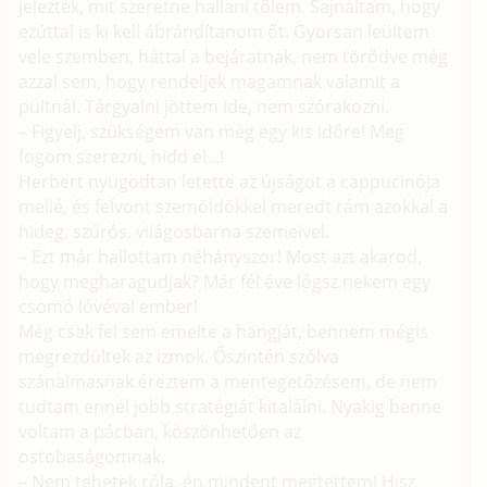
jelezték, mit szeretne hallani tőlem. Sajnáltam, hogy
ezúttal is ki kell ábrándítanom őt. Gyorsan leültem
vele szemben, háttal a bejáratnak, nem törődve még
azzal sem, hogy rendeljek magamnak valamit a
pultnál. Tárgyalni jöttem ide, nem szórakozni.
– Figyelj, szükségem van még egy kis időre! Meg
fogom szerezni, hidd el...!
Herbert nyugodtan letette az újságot a cappucinója
mellé, és felvont szemöldökkel meredt rám azokkal a
hideg, szúrós, világosbarna szemeivel.
– Ezt már hallottam néhányszor! Most azt akarod,
hogy megharagudjak? Már fél éve lógsz nekem egy
csomó lóvéval ember!
Még csak fel sem emelte a hangját, bennem mégis
megrezdültek az izmok. Őszintén szólva
szánalmasnak éreztem a mentegetőzésem, de nem
tudtam ennél jobb stratégiát kitalálni. Nyakig benne
voltam a pácban, köszönhetően az
ostobaságomnak.
– Nem tehetek róla, én mindent megtettem! Hisz