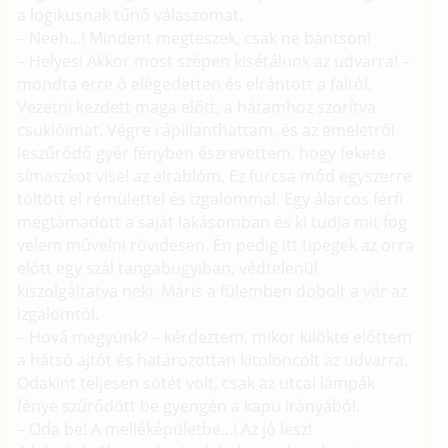
a logikusnak tűnő válaszomat.
– Neeh...! Mindent megteszek, csak ne bántson!
– Helyes! Akkor most szépen kisétálunk az udvarra! –
mondta erre ő elégedetten és elrántott a faltól.
Vezetni kezdett maga előtt, a hátamhoz szorítva
csuklóimat. Végre rápillanthattam, és az emeletről
leszűrődő gyér fényben észrevettem, hogy fekete
símaszkot visel az elrablóm. Ez furcsa mód egyszerre
töltött el rémülettel és izgalommal. Egy álarcos férfi
megtámadott a saját lakásomban és ki tudja mit fog
velem művelni rövidesen. Én pedig itt tipegek az orra
előtt egy szál tangabugyiban, védtelenül
kiszolgáltatva neki. Máris a fülemben dobolt a vér az
izgalomtól.
– Hová megyünk? – kérdeztem, mikor kilökte előttem
a hátsó ajtót és határozottan kitoloncolt az udvarra.
Odakint teljesen sötét volt, csak az utcai lámpák
fénye szűrődött be gyengén a kapu irányából.
– Oda be! A melléképületbe...! Az jó lesz!