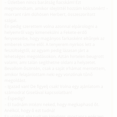
– Üzletben nincs barátság fiacskám! Ezt
megmondtam, amikor idejöttél hozzám kölcsönért! –
morrant rám dühösen Herbert, összeszorított
szájjal.
Én pedig szerettem volna azonnal elpárologni a
helyemről vagy kimenekülni a Fekete-erdő
fenyveseibe, hogy magányos farkasként eltűnjek az
emberek szeme elől. A tenyerem nyirkos lett a
feszültségtől, az agyam pedig lázasan járt a
lehetséges megoldásokon. Aztán hirtelen beugrott
valami, ami talán segíthetne oldani a helyzetet.
Bevallom őszintén, csak a saját irhámat mentettem,
amikor felajánlottam neki egy vonzónak tűnő
megoldást.
– Igazad van! De figyelj csak! Volna egy ajánlatom a
számodra! Giselával kapcsolatban!
– Éspedig?
– El tudnám intézni neked, hogy megkaphasd őt.
Anélkül, hogy ő ezt tudná!
Ez utóbbit alig tudtam kinyögni, mostanra egészen