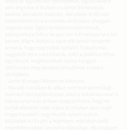
falhoz és egyszerűen nekinyomott, egy pillanatra
sem engedve el közben a számat bőrkesztyűs
kezével. Bevallom őszintén, rémületes érzés volt
tehetetlenül tűrni a csöndes erőszakot, ahogyan
megszorított. Egész testével hozzám simult,
odanyomva a falhoz és gyorsan hátracsavarta a bal
karom. Végre lazított a szám elé tartott tenyerén
annyira, hogy meg tudjak szólalni. Tudtam már,
nagyjából mire számíthatok, ezért a játékhoz illően
egy rémült, megfélemlített nyuszi hangján
szólítottam meg éjszakai támadómat a szoba
sötétjében.
– Aahh! Ki maga? Kérem ne bántson!
– Maradj csendben és akkor nem lesz semmi baj! –
morrant rám határozottan, azzal a másik karomat is
hátracsavarta és erősen megszorította, hogy ne
tudjak ellenállni neki. Vajon itt helyben akar majd
megerőszakolni vagy kitalált valami szaftos
előjátékot is? Ez járt a fejemben, mikőzben kellő
engedelmességet tanúsítva irányában, elsuttogtam