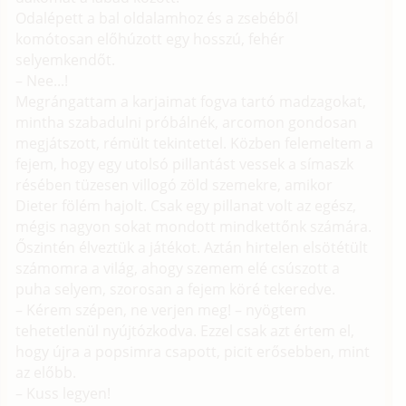
Odalépett a bal oldalamhoz és a zsebéből
komótosan előhúzott egy hosszú, fehér
selyemkendőt.
– Nee...!
Megrángattam a karjaimat fogva tartó madzagokat,
mintha szabadulni próbálnék, arcomon gondosan
megjátszott, rémült tekintettel. Közben felemeltem a
fejem, hogy egy utolsó pillantást vessek a símaszk
résében tüzesen villogó zöld szemekre, amikor
Dieter fölém hajolt. Csak egy pillanat volt az egész,
mégis nagyon sokat mondott mindkettőnk számára.
Őszintén élveztük a játékot. Aztán hirtelen elsötétült
számomra a világ, ahogy szemem elé csúszott a
puha selyem, szorosan a fejem köré tekeredve.
– Kérem szépen, ne verjen meg! – nyögtem
tehetetlenül nyújtózkodva. Ezzel csak azt értem el,
hogy újra a popsimra csapott, picit erősebben, mint
az előbb.
– Kuss legyen!