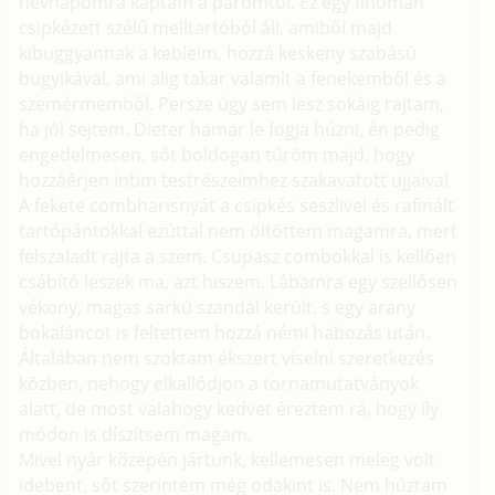
névnapomra kaptam a páromtól. Ez egy finoman
csipkézett szélű melltartóból áll, amiből majd
kibuggyannak a kebleim, hozzá keskeny szabású
bugyikával, ami alig takar valamit a fenekemből és a
szemérmemből. Persze úgy sem lesz sokáig rajtam,
ha jól sejtem. Dieter hamar le fogja húzni, én pedig
engedelmesen, sőt boldogan tűröm majd, hogy
hozzáérjen intim testrészeimhez szakavatott ujjaival.
A fekete combharisnyát a csipkés seszlivel és rafinált
tartópántokkal ezúttal nem öltöttem magamra, mert
felszaladt rajta a szem. Csupasz combokkal is kellően
csábító leszek ma, azt hiszem. Lábamra egy szellősen
vékony, magas sarkú szandál került, s egy arany
bokaláncot is feltettem hozzá némi habozás után.
Általában nem szoktam ékszert viselni szeretkezés
közben, nehogy elkallódjon a tornamutatványok
alatt, de most valahogy kedvet éreztem rá, hogy íly
módon is díszítsem magam.
Mivel nyár közepén jártunk, kellemesen meleg volt
idebent, sőt szerintem még odakint is. Nem húztam