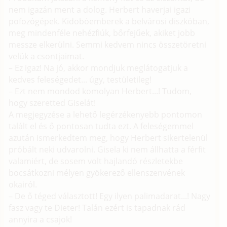
nem igazán ment a dolog. Herbert haverjai igazi
pofozógépek. Kidobóemberek a belvárosi diszkóban,
meg mindenféle nehézfiúk, bőrfejűek, akiket jobb
messze elkerülni. Semmi kedvem nincs összetöretni
velük a csontjaimat.
– Ez igaz! Na jó, akkor mondjuk meglátogatjuk a
kedves feleségedet... úgy, testületileg!
– Ezt nem mondod komolyan Herbert...! Tudom,
hogy szeretted Giselát!
A megjegyzése a lehető legérzékenyebb pontomon
talált el és ő pontosan tudta ezt. A feleségemmel
azután ismerkedtem meg, hogy Herbert sikertelenül
próbált neki udvarolni. Gisela ki nem állhatta a férfit
valamiért, de sosem volt hajlandó részletekbe
bocsátkozni mélyen gyökerező ellenszenvének
okairól.
– De ő téged választott! Egy ilyen palimadarat...! Nagy
fasz vagy te Dieter! Talán ezért is tapadnak rád
annyira a csajok!