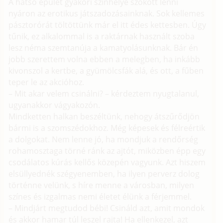
A hátsó épület gyakori színhelye szokott lenni
nyáron az erotikus játszadozásainknak. Sok kellemes
pásztorórát töltöttünk már el itt édes kettesben. Úgy
tűnik, ez alkalommal is a raktárnak használt szoba
lesz néma szemtanúja a kamatyolásunknak. Bár én
jobb szerettem volna ebben a melegben, ha inkább
kivonszol a kertbe, a gyümölcsfák alá, és ott, a fűben
teper le az akcióhoz.
– Mit akar velem csinálni? – kérdeztem nyugtalanul,
ugyanakkor vágyakozón.
Mindketten halkan beszéltünk, nehogy átszűrődjön
bármi is a szomszédokhoz. Még képesek és félreértik
a dolgokat. Nem lenne jó, ha mondjuk a rendőrség
rohamosztaga törné ránk az ajtót, miközben épp egy
csodálatos kúrás kellős közepén vagyunk. Azt hiszem
elsüllyednék szégyenemben, ha ilyen perverz dolog
történne velünk, s híre menne a városban, milyen
színes és izgalmas nemi életet élünk a férjemmel.
– Mindjárt megtudod bébi! Csináld azt, amit mondok
és akkor hamar túl leszel rajta! Ha ellenkezel, azt