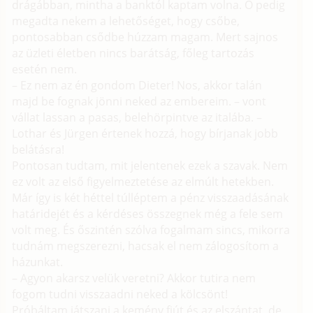
drágábban, mintha a banktól kaptam volna. Ő pedig
megadta nekem a lehetőséget, hogy csőbe,
pontosabban csődbe húzzam magam. Mert sajnos
az üzleti életben nincs barátság, főleg tartozás
esetén nem.
– Ez nem az én gondom Dieter! Nos, akkor talán
majd be fognak jönni neked az embereim. – vont
vállat lassan a pasas, belehörpintve az italába. –
Lothar és Jürgen értenek hozzá, hogy bírjanak jobb
belátásra!
Pontosan tudtam, mit jelentenek ezek a szavak. Nem
ez volt az első figyelmeztetése az elmúlt hetekben.
Már így is két héttel túlléptem a pénz visszaadásának
határidejét és a kérdéses összegnek még a fele sem
volt meg. És őszintén szólva fogalmam sincs, mikorra
tudnám megszerezni, hacsak el nem zálogosítom a
házunkat.
– Agyon akarsz velük veretni? Akkor tutira nem
fogom tudni visszaadni neked a kölcsönt!
Próbáltam játszani a kemény fiút és az elszántat, de