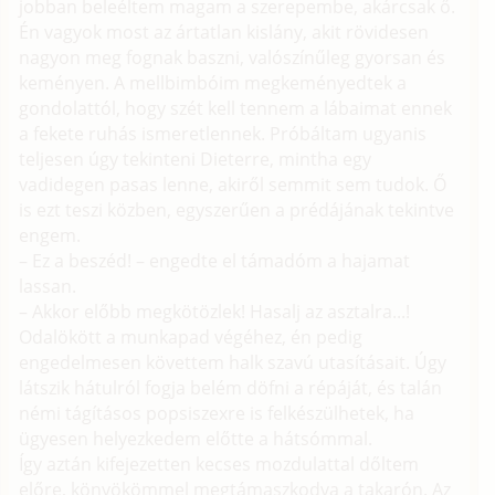
jobban beleéltem magam a szerepembe, akárcsak ő.
Én vagyok most az ártatlan kislány, akit rövidesen
nagyon meg fognak baszni, valószínűleg gyorsan és
keményen. A mellbimbóim megkeményedtek a
gondolattól, hogy szét kell tennem a lábaimat ennek
a fekete ruhás ismeretlennek. Próbáltam ugyanis
teljesen úgy tekinteni Dieterre, mintha egy
vadidegen pasas lenne, akiről semmit sem tudok. Ő
is ezt teszi közben, egyszerűen a prédájának tekintve
engem.
– Ez a beszéd! – engedte el támadóm a hajamat
lassan.
– Akkor előbb megkötözlek! Hasalj az asztalra...!
Odalökött a munkapad végéhez, én pedig
engedelmesen követtem halk szavú utasításait. Úgy
látszik hátulról fogja belém döfni a répáját, és talán
némi tágításos popsiszexre is felkészülhetek, ha
ügyesen helyezkedem előtte a hátsómmal.
Így aztán kifejezetten kecses mozdulattal dőltem
előre, könyökömmel megtámaszkodva a takarón. Az