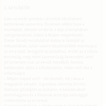
2. AZ ELŐJÁTÉK
Ezen az estén gombás rántottát készítettem
kettőnknek vacsorára. Én értem előbb haza a
munkából, délután öt körül, s épp a konyhában
szorgoskodtam, mikor a férjem megérkezett.
Dieter fáradt mozdulattal dobta le táskáját az
előszobában, aztán valami köszönésfélét mormogva
az orra alatt, lerogyott az asztalhoz. Arcán az a szívós
konokság, meg némi szomorúság keveredett, amit
jól ismertem már az elmúlt hetekből. Amióta
belekezdett abba a vállalkozásba, ritkán volt oka a
vidámságra.
– Milyen napod volt? – kérdeztem, elé rakva a
megpakolt tányért. A gombás rántotta forrón,
illatosan gőzölgött az asztalon. A beledarabolt
vöröshagyma és a fűszerek aromája valósággal
csiklandozta az orrunkat.
Gyorsan ledobtam a kötényemet és helyet foglaltam