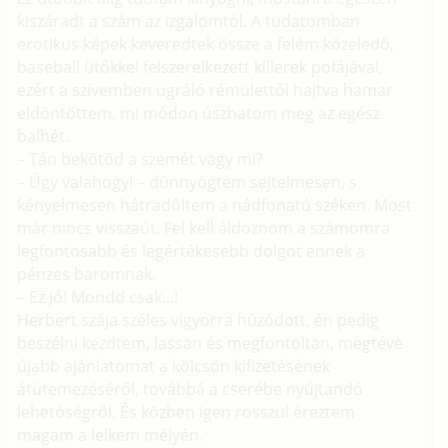
kiszáradt a szám az izgalomtól. A tudatomban
erotikus képek keveredtek össze a felém közeledő,
baseball ütőkkel felszerelkezett killerek pofájával,
ezért a szívemben ugráló rémülettől hajtva hamar
eldöntöttem, mi módon úszhatom meg az egész
balhét.
– Tán bekötöd a szemét vagy mi?
– Úgy valahogy! – dünnyögtem sejtelmesen, s
kényelmesen hátradőltem a nádfonatú széken. Most
már nincs visszaút. Fel kell áldoznom a számomra
legfontosabb és legértékesebb dolgot ennek a
pénzes baromnak.
– Ez jó! Mondd csak...!
Herbert szája széles vigyorra húzódott, én pedig
beszélni kezdtem, lassan és megfontoltan, megtéve
újabb ajánlatomat a kölcsön kifizetésének
átütemezéséről, továbbá a cserébe nyújtandó
lehetőségről. És közben igen rosszul éreztem
magam a lelkem mélyén.