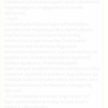
A következő pillanatban nagyot csapott a fenekemre,
hogy felnyögtem a meglepetéstől és a múló
fájdalomtól.
– Auuh!
A bőrkesztyűbe bújtatott ujjak szétfeszítették a
farpofáimat és megsimogatták a végbélnyílásom,
majd becsúsztak a combjaim közé, futólag
belemarkolva a szemérmembe. Önkéntelenül
kinyomtam neki a hátsómat, hogy minél
könnyebben hozzáférhessen a nemiszervemhez, de
egyelőre nem óhajtotta megdolgozni izgalomtól
bizsergő ágyékomat. Hirtelen elengedett.
Újabb spárgák szorítását éreztem a bokáimon, mikor
a lábaimat rögzítette az asztalhoz, hogy biztosan így
maradjak, széles terpeszben előtte. Azt hittem, ezzel
kész is a beállításom, de tévedtem. A lényeg még
hátra volt.
– És most bekötöm a szemed, hogy ne lásd, mit
fogok veled művelni! Az is elég, ha csak érzed a
dákómat a lábad között!