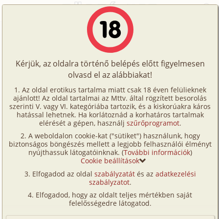
Főoldal
/
Történetek
/
Hetero
/
Az átengedett erőszak
Történetek
Az átengedett erőszak
Képregények
Kérjük, az oldalra történő belépés előtt figyelmesen
Filmek
olvasd el az alábbiakat!
hetero
,
verseny/
(társas-)játék
Írók
Ram Agile
Az oldal erotikus tartalma miatt csak 18 éven felülieknek
ajánlott! Az oldal tartalmai az Mttv. által rögzített besorolás
Tölts
szerinti V. vagy VI. kategóriába tartozik, és a kiskorúakra káros
Címkék
hatással lehetnek. Ha korlátoznád a korhatáros tartalmak
Szavazás átlaga:
7.53
pont (
92
szavazat)
fel
elérését a gépen, használj
szűrőprogramot
.
Kereső
Megjelenés:
2007. december 7.
A weboldalon cookie-kat ("sütiket") használunk, hogy
Te
Hossz:
76 116 karakter
biztonságos böngészés mellett a legjobb felhasználói élményt
VIP
nyújthassuk látogatóinknak. (
További információk
)
Elolvasva:
44 994 alkalommal
is!
Cookie beállítások
Fórum
Elfogadod az oldal
szabályzatát
és az
adatkezelési
Pornoerotikus kisregény egy feleség
szabályzatot
.
megdugatásáról
Versenyeink
Elfogadod, hogy az oldalt teljes mértékben saját
Készült: 2001.11.26. - 2002.12.21.
Ügyfélszolgálat
felelősségedre látogatod.
1. A MEGÁLLAPODÁS
Írói segédletek