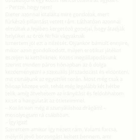
összebújunk egy közös hancúrozásra az ágyban.
– Persze, hogy nem!
Dieter azonnal kitalálta mire gondolok, mert
fürkésző pillantást vetett rám. Láthatóan azonnal
elmúltak a fejében kergetőző gondjai, hogy átadják
helyüket az örök férfiúi vágyaknak.
Ismertem jól ezt a nézését. Olyankor bámult ennyire,
mikor azon gondolkodott, milyen erotikus játékot
eszeljen ki kettőnknek. Közös megállapodásunk
szerint minden páros hónapban az ő dolga
kezdeményezni a szexuális játszadozást és eldönteni,
mit csináljunk az együttlét során. Most még csak a
hónap közepe volt, tehát még legalább két hétbe
telik, amíg átvehetem az irányítást és feldobhatom
kicsit a hangulatát az ötleteimmel.
– Korán van még a szunyáláshoz drágám! –
mosolyogtam rá csábítóan.
– Így igaz!
Szerettem amikor így nézett rám. Valami furcsa,
mélyről jövő borzongást keltett bennem, ami