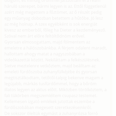
dolgom, és mindig örömmel játszottam el a reám
háruló szerepet, bármi legyen is az. Ettől függetlenül
azért még megettem a főztömet, az ő részét pedig
egy műanyag dobozban betettem a hűtőbe. Jó lesz
az még holnap. A szex egyébként is sok energiát
kivesz az emberből, főleg ha Dieter a kezdeményező.
Szóval nem árt előre feltöltődnöm erővel.
Gyorsan elmosogattam, majd fölmentem az
emeletre a hálószobánkba. A férjem odalent maradt,
hallottam ahogy matat a nagyszobában a
videókazettái között. Nekiláttam a felkészülésnek.
Sietve meztelenre vetkőztem, majd beálltam az
emeleti fürdőszoba zuhanyfülkéjébe és gyorsan
megtisztálkodtam, tetőtől-talpig bekenve magam a
legújabb, márkás tusfürdőmmel, hogy a bőröm
illatos legyen az aktus előtt. Miközben törölköztem, a
fali tükörben megszemléltem csupasz testemet.
Kellemesen izgató emlékek jutottak eszembe a
fürdőszobában megesett szeretkezéseinkről.
De sokszor öleltük egymást a zuhanyrózsa forró