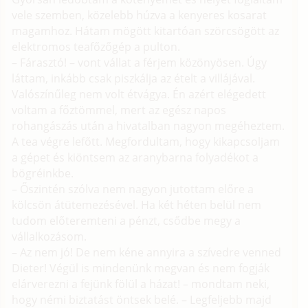
vele szemben, közelebb húzva a kenyeres kosarat
magamhoz. Hátam mögött kitartóan szörcsögött az
elektromos teafőzőgép a pulton.
– Fárasztó! – vont vállat a férjem közönyösen. Úgy
láttam, inkább csak piszkálja az ételt a villájával.
Valószínűleg nem volt étvágya. Én azért elégedett
voltam a főztömmel, mert az egész napos
rohangászás után a hivatalban nagyon megéheztem.
A tea végre lefőtt. Megfordultam, hogy kikapcsoljam
a gépet és kiöntsem az aranybarna folyadékot a
bögréinkbe.
– Őszintén szólva nem nagyon jutottam előre a
kölcsön átütemezésével. Ha két héten belül nem
tudom előteremteni a pénzt, csődbe megy a
vállalkozásom.
– Az nem jó! De nem kéne annyira a szívedre venned
Dieter! Végül is mindenünk megvan és nem fogják
elárverezni a fejünk fölül a házat! – mondtam neki,
hogy némi biztatást öntsek belé. – Legfeljebb majd