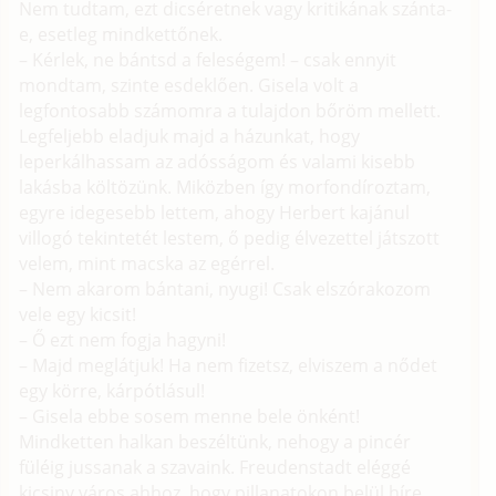
Nem tudtam, ezt dicséretnek vagy kritikának szánta-
e, esetleg mindkettőnek.
– Kérlek, ne bántsd a feleségem! – csak ennyit
mondtam, szinte esdeklően. Gisela volt a
legfontosabb számomra a tulajdon bőröm mellett.
Legfeljebb eladjuk majd a házunkat, hogy
leperkálhassam az adósságom és valami kisebb
lakásba költözünk. Miközben így morfondíroztam,
egyre idegesebb lettem, ahogy Herbert kajánul
villogó tekintetét lestem, ő pedig élvezettel játszott
velem, mint macska az egérrel.
– Nem akarom bántani, nyugi! Csak elszórakozom
vele egy kicsit!
– Ő ezt nem fogja hagyni!
– Majd meglátjuk! Ha nem fizetsz, elviszem a nődet
egy körre, kárpótlásul!
– Gisela ebbe sosem menne bele önként!
Mindketten halkan beszéltünk, nehogy a pincér
füléig jussanak a szavaink. Freudenstadt eléggé
kicsiny város ahhoz, hogy pillanatokon belül híre