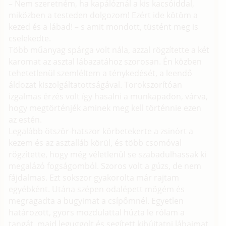
– Nem szeretném, ha kapálóznál a kis kacsóiddal,
miközben a testeden dolgozom! Ezért ide kötöm a
kezed és a lábad! – s amit mondott, tüstént meg is
cselekedte.
Több műanyag spárga volt nála, azzal rögzítette a két
karomat az asztal lábazatához szorosan. Én közben
tehetetlenül szemléltem a ténykedését, a leendő
áldozat kiszolgáltatottságával. Torokszorítóan
izgalmas érzés volt így hasalni a munkapadon, várva,
hogy megtörténjék aminek meg kell történnie ezen
az estén.
Legalább ötször-hatszor körbetekerte a zsinórt a
kezem és az asztalláb körül, és több csomóval
rögzítette, hogy még véletlenül se szabadulhassak ki
megalázó fogságomból. Szoros volt a gúzs, de nem
fájdalmas. Ezt sokszor gyakorolta már rajtam
egyébként. Utána szépen odalépett mögém és
megragadta a bugyimat a csípőmnél. Egyetlen
határozott, gyors mozdulattal húzta le rólam a
tangát, majd leguggolt és segített kibújtatni lábaimat