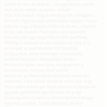
tudod! Sosem vernélek át...! De egyszerűen semmi
nem jött be nekem az utóbbi időben!
Most már tudom, hogy bolondság volt otthagyni a
jól fizető céget és saját vállalkozásba kezdeni. Hamar
kiderült, hogy a félretett tőkém kevés lesz, a bankok
pedig csak hosszas macerálás után hajlandók
kölcsönt adni egy magamfajta vidéki kezdőnek.
Állítólag a recesszió az oka mindennek meg az új
törvények, az unió bővítése. Ezt mondták
Stuttgartban, mikor elmentem a tartományi
bankhoz kilincselni. Mostanában Baden-
Württembergben sem olyan mesések már a
körülmények, mint pár évvel ezelőtt.
Herbertet az offenburgi középiskolás éveim óta
ismertem. A környéken mindenki tudja róla, hogy
tele a zsebe dohánnyal, köszönhetően a papájának.
Így aztán gondoltam egy merészet és a régi
barátságunkra hivatkozva kölcsönkértem tőle egy
nagyobb összeget. Tisztes kamattal, de jóval