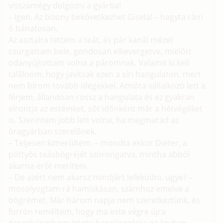
visszamégy dolgozni a gyárba!
– Igen. Az bizony bekövetkezhet Gisela! – hagyta rám
ő bánatosan.
Az asztalra tettem a teát, és pár kanál mézet
csurgattam bele, gondosan elkevergetve, mielőtt
odanyújtottam volna a páromnak. Valamit ki kell
találnom, hogy javítsak ezen a síri hangulaton, mert
nem bírom tovább idegekkel. Amióta vállalkozó lett a
férjem, állandóan rossz a hangulata és ez gyakran
elrontja az estéinket, sőt időnként már a hétvégéket
is. Szerintem jobb lett volna, ha megmarad az
óragyárban szerelőnek.
– Teljesen kimerültem. – mondta ekkor Dieter, a
pöttyös teásbögréjét szorongatva, mintha abból
akarna erőt meríteni.
– De azért nem akarsz mindjárt lefeküdni, ugye? –
mosolyogtam rá hamiskásan, számhoz emelve a
bögrémet. Már három napja nem szeretkeztünk, és
forrón reméltem, hogy ma este végre újra