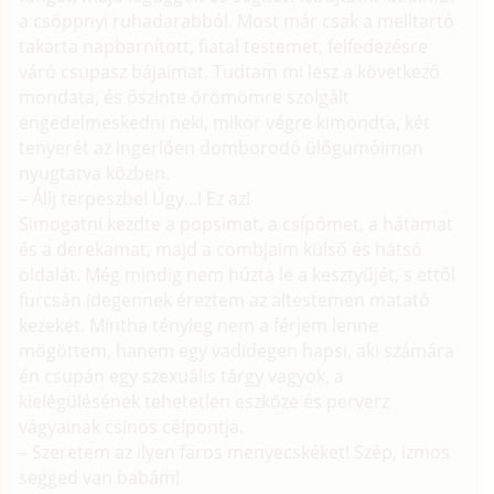
a csöppnyi ruhadarabból. Most már csak a melltartó
takarta napbarnított, fiatal testemet, felfedezésre
váró csupasz bájaimat. Tudtam mi lesz a következő
mondata, és őszinte örömömre szolgált
engedelmeskedni neki, mikor végre kimondta, két
tenyerét az ingerlően domborodó ülőgumóimon
nyugtatva közben.
– Állj terpeszbe! Úgy...! Ez az!
Simogatni kezdte a popsimat, a csípőmet, a hátamat
és a derekamat, majd a combjaim külső és hátsó
oldalát. Még mindig nem húzta le a kesztyűjét, s ettől
furcsán idegennek éreztem az altestemen matató
kezeket. Mintha tényleg nem a férjem lenne
mögöttem, hanem egy vadidegen hapsi, aki számára
én csupán egy szexuális tárgy vagyok, a
kielégülésének tehetetlen eszköze és perverz
vágyainak csinos célpontja.
– Szeretem az ilyen faros menyecskéket! Szép, izmos
segged van babám!