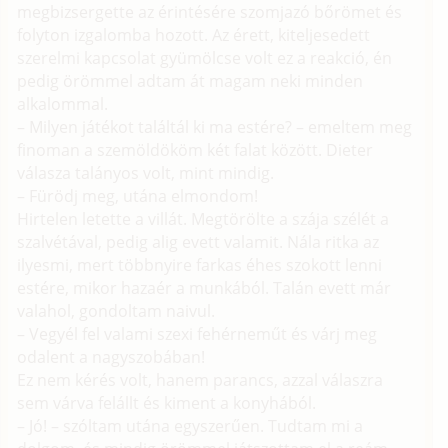
megbizsergette az érintésére szomjazó bőrömet és
folyton izgalomba hozott. Az érett, kiteljesedett
szerelmi kapcsolat gyümölcse volt ez a reakció, én
pedig örömmel adtam át magam neki minden
alkalommal.
– Milyen játékot találtál ki ma estére? – emeltem meg
finoman a szemöldököm két falat között. Dieter
válasza talányos volt, mint mindig.
– Fürödj meg, utána elmondom!
Hirtelen letette a villát. Megtörölte a szája szélét a
szalvétával, pedig alig evett valamit. Nála ritka az
ilyesmi, mert többnyire farkas éhes szokott lenni
estére, mikor hazaér a munkából. Talán evett már
valahol, gondoltam naivul.
– Vegyél fel valami szexi fehérneműt és várj meg
odalent a nagyszobában!
Ez nem kérés volt, hanem parancs, azzal válaszra
sem várva felállt és kiment a konyhából.
– Jó! – szóltam utána egyszerűen. Tudtam mi a