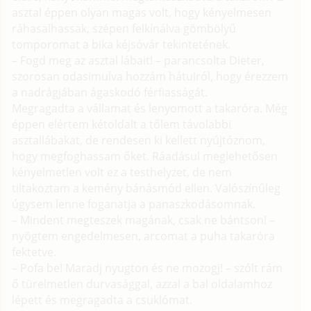
asztal éppen olyan magas volt, hogy kényelmesen
ráhasalhassak, szépen felkínálva gömbölyű
tomporomat a bika kéjsóvár tekintetének.
– Fogd meg az asztal lábait! – parancsolta Dieter,
szorosan odasimulva hozzám hátulról, hogy érezzem
a nadrágjában ágaskodó férfiasságát.
Megragadta a vállamat és lenyomott a takaróra. Még
éppen elértem kétoldalt a tőlem távolabbi
asztallábakat, de rendesen ki kellett nyújtóznom,
hogy megfoghassam őket. Ráadásul meglehetősen
kényelmetlen volt ez a testhelyzet, de nem
tiltakoztam a kemény bánásmód ellen. Valószínűleg
úgysem lenne foganatja a panaszkodásomnak.
– Mindent megteszek magának, csak ne bántson! –
nyögtem engedelmesen, arcomat a puha takaróra
fektetve.
– Pofa be! Maradj nyugton és ne mozogj! – szólt rám
ő türelmetlen durvasággal, azzal a bal oldalamhoz
lépett és megragadta a csuklómat.