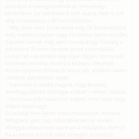
szaladjon a csevegésünknek az ismeretségi
köreinkben. Ezt láthatóan ő sem akarta. Neki is volt
elég rosszakarója a fél tartományban.
– Még akkor sem, ha te kéred meg rá? Elmondhatod
neki, mekkora bajban vagy. Ha kedves lenne hozzám,
hajlandó lennék még várni mondjuk egy hónapig a
pénzemre. És nem töretem össze a csontjaidat
Lotharral! – ez utóbbit épp olyan lágyan, szinte már
kedvesen mondta, mintha a kedvenc ölebének
frissen született kölykeiről volna szó, amikből nekem
szeretne ajándékozni egyet.
– Szerintem ő inkább hagyná, hogy kicsinálj,
minthogy előtted széttegye a lábát! – véltem józanul.
– Pontosan ezért választott engem, mert látta, hogy
milyen önző vagy!
Ez utóbbit nem kellett volna mondanom. Azonnal
felfogtam, igen nagy hibát követtem el, amikor
elővigyázatlanul beletapostam a hiúságába. Nem jó
ha az ember a műtét előtt sértegeti az orvosát.