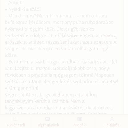
– Aúúúh!
– Nyisd ki a szád!
– Miérthhmm? Mmmhhhmmm...! – nem tudtam
befejezni a kérdésem, mert egy puha ruhadarabot
nyomott a fogaim közé. Dieter gyorsan és
szakszerűen dolgozott, előkészítve engem a perverz
erőszakra, amiben részesíteni akart ezen az estén. A
szájpecek miatt kénytelen voltam elhallgatni egy
időre.
– Betömöm a szád, hogy csendben maradj szivi...! Jól
van! Lazítsd el magad! Gondolj inkább arra, hogy
rövidesen a pinádat is meg fogom tömni! Alaposan
szétkúrlak, utána elengedlek és szabadon elmehetsz!
– Mmigennnhh!
Végre rájöttem, hogy alighanem a tulajdon
tangabugyim került a számba. Nem a
leggusztusosabb ötlet volt a részéről, de eltűrtem,
mert ő ezt a módszert nagyon élvezte. Fordított
helyzetben persze én nem tömhettem a szájába a
Történetek
Képregények
Videók
Feltöltés
saját alsógatyáját, hanem akkor is a saját bugyijaim