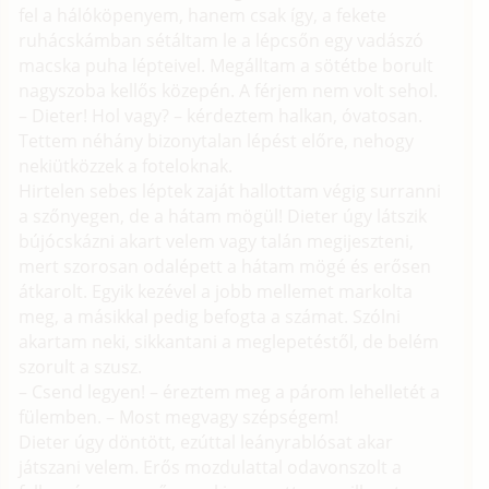
fel a hálóköpenyem, hanem csak így, a fekete
ruhácskámban sétáltam le a lépcsőn egy vadászó
macska puha lépteivel. Megálltam a sötétbe borult
nagyszoba kellős közepén. A férjem nem volt sehol.
– Dieter! Hol vagy? – kérdeztem halkan, óvatosan.
Tettem néhány bizonytalan lépést előre, nehogy
nekiütközzek a foteloknak.
Hirtelen sebes léptek zaját hallottam végig surranni
a szőnyegen, de a hátam mögül! Dieter úgy látszik
bújócskázni akart velem vagy talán megijeszteni,
mert szorosan odalépett a hátam mögé és erősen
átkarolt. Egyik kezével a jobb mellemet markolta
meg, a másikkal pedig befogta a számat. Szólni
akartam neki, sikkantani a meglepetéstől, de belém
szorult a szusz.
– Csend legyen! – éreztem meg a párom lehelletét a
fülemben. – Most megvagy szépségem!
Dieter úgy döntött, ezúttal leányrablósat akar
játszani velem. Erős mozdulattal odavonszolt a