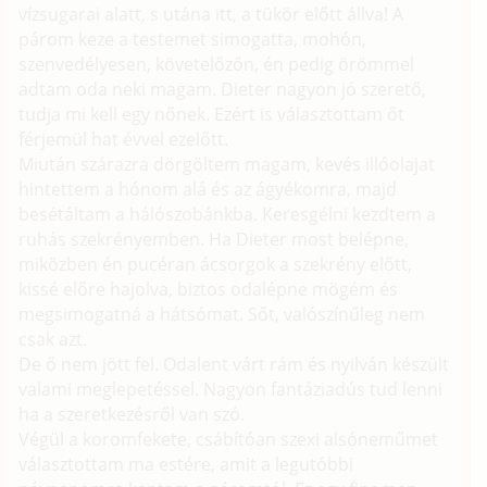
vízsugarai alatt, s utána itt, a tükör előtt állva! A
párom keze a testemet simogatta, mohón,
szenvedélyesen, követelőzőn, én pedig örömmel
adtam oda neki magam. Dieter nagyon jó szerető,
tudja mi kell egy nőnek. Ezért is választottam őt
férjemül hat évvel ezelőtt.
Miután szárazra dörgöltem magam, kevés illóolajat
hintettem a hónom alá és az ágyékomra, majd
besétáltam a hálószobánkba. Keresgélni kezdtem a
ruhás szekrényemben. Ha Dieter most belépne,
miközben én pucéran ácsorgok a szekrény előtt,
kissé előre hajolva, biztos odalépne mögém és
megsimogatná a hátsómat. Sőt, valószínűleg nem
csak azt.
De ő nem jött fel. Odalent várt rám és nyilván készült
valami meglepetéssel. Nagyon fantáziadús tud lenni
ha a szeretkezésről van szó.
Végül a koromfekete, csábítóan szexi alsóneműmet
választottam ma estére, amit a legutóbbi