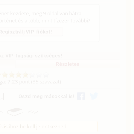
ténet kezdete, még 9 oldal van hátra!
történet és a több, mint tízezer további?
Regisztrálj VIP-fiókot!
z VIP-tagsági szükséges!
Részletes
aga:
7.23
pont (
35
szavazat)
Oszd meg másokkal is!
rásához be kell jelentkezned!