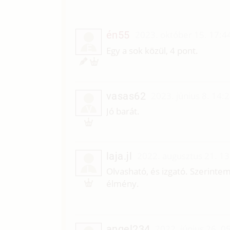
én55
2023. október 15. 17:4
É
Egy a sok közül, 4 pont.
vasas62
2023. június 8. 14:
V
Jó barát.
laja.jl
2022. augusztus 21. 13
L
Olvasható, és izgató. Szerintem
élmény.
angel234
2022. június 26. 0