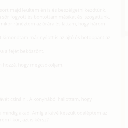
ört majd leültem én is és beszélgetni kezdtünk.
 sör fogyott és bontottam másikat és iszogattunk.
amikor ránéztem az órára és láttam, hogy három
t kimondtam már nyílott is az ajtó és betoppant az
va a fejét beköszönt.
m hozzá, hogy megcsókoljam.
vét csinálni. A konyhából hallottam, hogy
a mindig akad. Amíg a kávé készült odaléptem az
ém likőr, azt is kérsz?