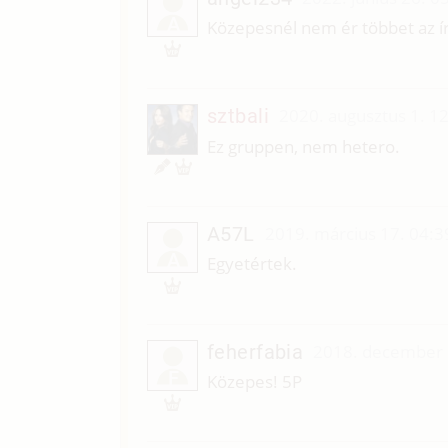
A
Közepesnél nem ér többet az ír
sztbali
2020. augusztus 1. 1
Ez gruppen, nem hetero.
A57L
2019. március 17. 04:3
A
Egyetértek.
feherfabia
2018. december 
F
Közepes! 5P