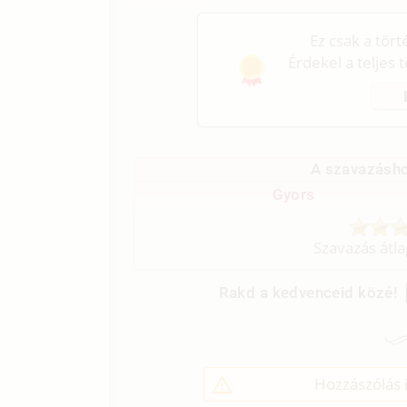
– Nem sietsz ugye?
Ez csak a tör
Érdekel a teljes 
A szavazásho
Gyors
Szavazás átl
Rakd a kedvenceid közé!
Hozzászólás í