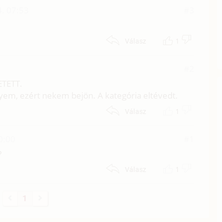
. 07:53
#3
1
Válasz
#2
ETETT.
yem, ezért nekem bejön. A kategória eltévedt.
1
Válasz
0:00
#1
?
1
Válasz
1