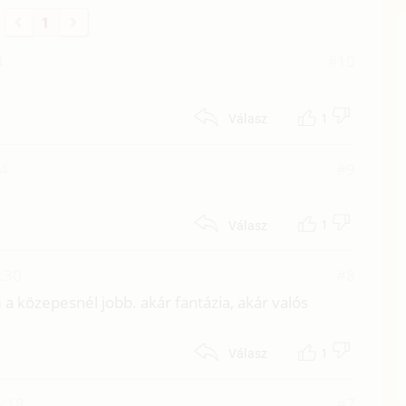
1
4
#10
1
Válasz
24
#9
1
Válasz
:30
#8
 a közepesnél jobb. akár fantázia, akár valós
1
Válasz
5:18
#7