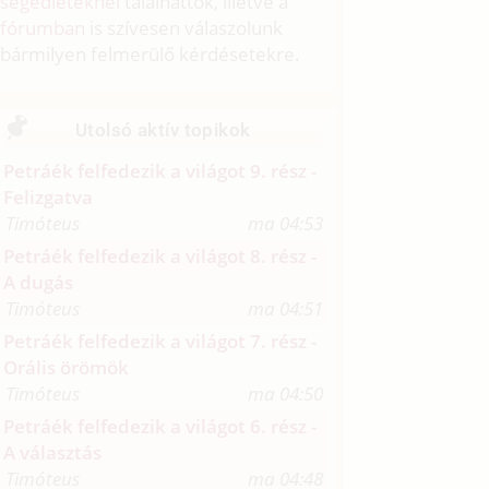
segédleteknél
találhattok, illetve a
fórumban
is szívesen válaszolunk
bármilyen felmerülő kérdésetekre.
Utolsó aktív topikok
Petráék felfedezik a világot 9. rész -
Felizgatva
Timóteus
ma 04:53
Petráék felfedezik a világot 8. rész -
A dugás
Timóteus
ma 04:51
Petráék felfedezik a világot 7. rész -
Orális örömök
Timóteus
ma 04:50
Petráék felfedezik a világot 6. rész -
A választás
Timóteus
ma 04:48