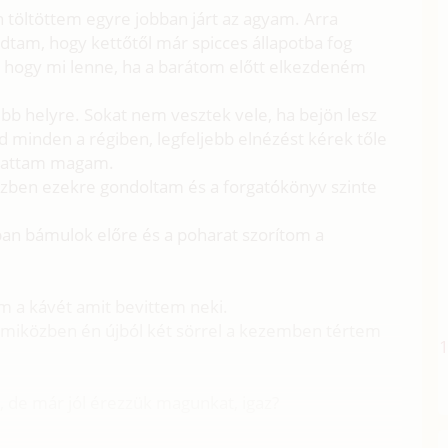
n töltöttem egyre jobban járt az agyam. Arra
dtam, hogy kettőtől már spicces állapotba fog
m, hogy mi lenne, ha a barátom előtt elkezdeném
bb helyre. Sokat nem vesztek vele, ha bejön lesz
 minden a régiben, legfeljebb elnézést kérek tőle
dtattam magam.
zben ezekre gondoltam és a forgatókönyv szinte
ban bámulok előre és a poharat szorítom a
tem a kávét amit bevittem neki.
 miközben én újból két sörrel a kezemben tértem
m, de már jól érezzük magunkat, igaz?