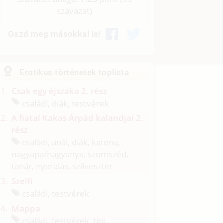
szavazat)
Oszd meg másokkal is!
Erotikus történetek toplista
Csak egy éjszaka 2. rész
családi, diák, testvérek
A fiatal Kakas Árpád kalandjai 2.
rész
családi, anál, diák, katona,
nagyapa/
nagyanya, szomszéd,
tanár, nyaralás, szilveszter
Szelfi
családi, testvérek
Mappa
családi, testvérek, tini