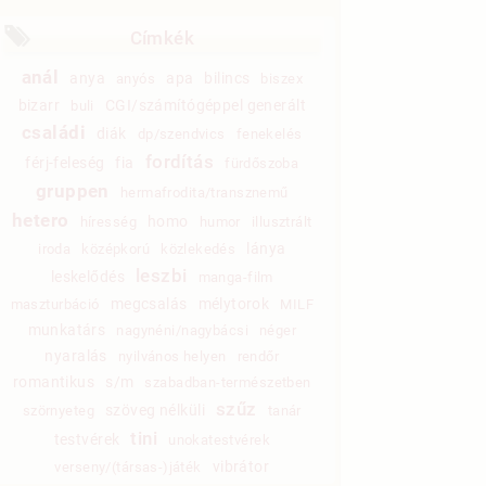
Címkék
anál
anya
apa
bilincs
anyós
biszex
bizarr
CGI/számítógéppel generált
buli
családi
diák
dp/szendvics
fenekelés
fordítás
férj-feleség
fia
fürdőszoba
gruppen
hermafrodita/transznemű
hetero
homo
híresség
humor
illusztrált
lánya
iroda
középkorú
közlekedés
leszbi
leskelődés
manga-film
megcsalás
mélytorok
maszturbáció
MILF
munkatárs
nagynéni/nagybácsi
néger
nyaralás
nyilvános helyen
rendőr
romantikus
s/m
szabadban-természetben
szűz
szöveg nélküli
szörnyeteg
tanár
tini
testvérek
unokatestvérek
vibrátor
verseny/(társas-)játék