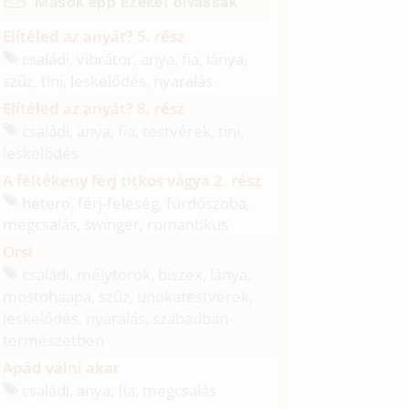
Mások épp ezeket olvassák
Elítéled az anyát? 5. rész
családi, vibrátor, anya, fia, lánya,
szűz, tini, leskelődés, nyaralás
Elítéled az anyát? 8. rész
családi, anya, fia, testvérek, tini,
leskelődés
A féltékeny férj titkos vágya 2. rész
hetero, férj-feleség, fürdőszoba,
megcsalás, swinger, romantikus
Orsi
családi, mélytorok, biszex, lánya,
mostohaapa, szűz, unokatestvérek,
leskelődés, nyaralás, szabadban-
természetben
Apád válni akar
családi, anya, fia, megcsalás