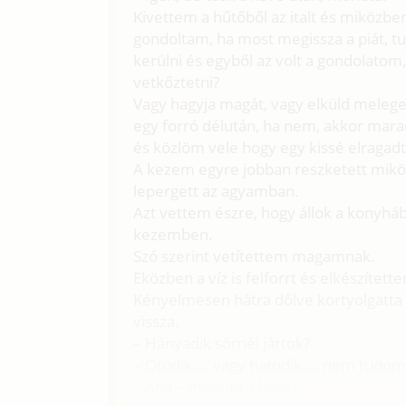
Kivettem a hűtőből az italt és miközbe
gondoltam, ha most megissza a piát, tu
kerülni és egyből az volt a gondolato
vetkőztetni?
Vagy hagyja magát, vagy elküld melege
egy forró délután, ha nem, akkor marad
és közlöm vele hogy egy kissé elraga
A kezem egyre jobban reszketett mikö
lepergett az agyamban.
Azt vettem észre, hogy állok a konyhá
kezemben.
Szó szerint vetítettem magamnak.
Eközben a víz is felforrt és elkészítet
Kényelmesen hátra dőlve kortyolgatta
vissza.
– Hányadik sörnél jártok?
– Ötödik..., vagy hatodik..., nem tudo
– Aha – mondta a haver.