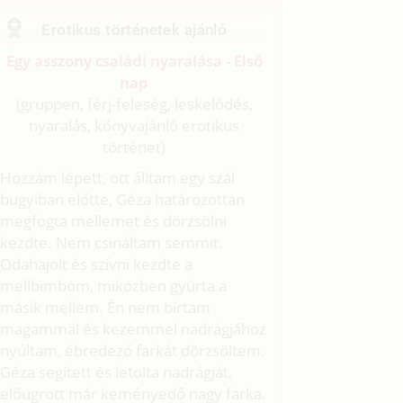
Erotikus történetek ajánló
Egy asszony családi nyaralása - Első
nap
(gruppen, férj-feleség, leskelődés,
nyaralás, könyvajánló erotikus
történet)
Hozzám lépett, ott álltam egy szál
bugyiban előtte, Géza határozottan
megfogta mellemet és dörzsölni
kezdte. Nem csináltam semmit.
Odahajolt és szívni kezdte a
mellbimbóm, miközben gyúrta a
másik mellem. Én nem bírtam
magammal és kezemmel nadrágjához
nyúltam, ébredező farkát dörzsöltem.
Géza segített és letolta nadrágját,
előugrott már keményedő nagy farka.