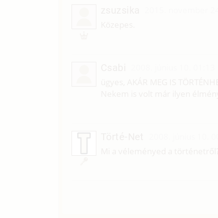
zsuzsika
2015. november 24
Közepes.
Csabi
2008. június 10. 01:13
ügyes, AKÁR MEG IS TÖRTÉNH
Nekem is volt már ilyen élmén
Törté-Net
2008. június 10. 0
Mi a véleményed a történetről