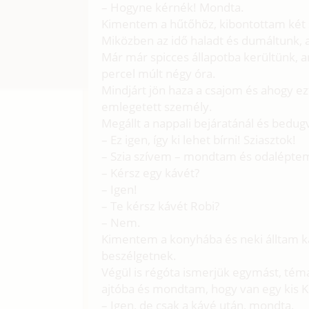
– Hogyne kérnék! Mondta.
Kimentem a hűtőhöz, kibontottam két s
Miközben az idő haladt és dumáltunk, a
Már már spicces állapotba kerültünk, 
percel múlt négy óra.
Mindjárt jön haza a csajom és ahogy ez
emlegetett személy.
Megállt a nappali bejáratánál és bedug
– Ez igen, így ki lehet bírni! Sziasztok!
– Szia szívem – mondtam és odalépte
– Kérsz egy kávét?
– Igen!
– Te kérsz kávét Robi?
– Nem.
Kimentem a konyhába és neki álltam ká
beszélgetnek.
Végül is régóta ismerjük egymást, tém
ajtóba és mondtam, hogy van egy kis Kr
– Igen, de csak a kávé után, mondta.