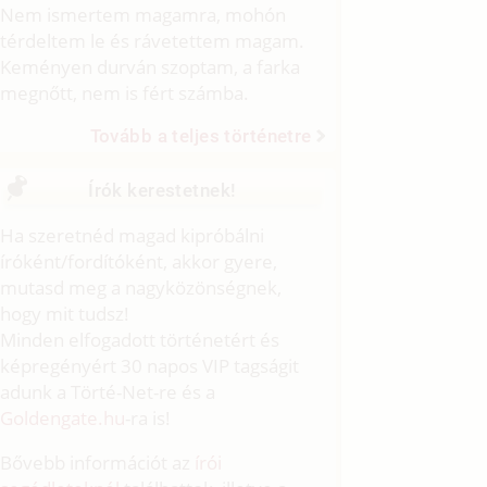
Nem ismertem magamra, mohón
térdeltem le és rávetettem magam.
Keményen durván szoptam, a farka
megnőtt, nem is fért számba.
Tovább a teljes történetre
Írók kerestetnek!
Ha szeretnéd magad kipróbálni
íróként/fordítóként, akkor gyere,
mutasd meg a nagyközönségnek,
hogy mit tudsz!
Minden elfogadott történetért és
képregényért 30 napos VIP tagságit
adunk a Törté-Net-re és a
Goldengate.hu
-ra is!
Bővebb információt az
írói