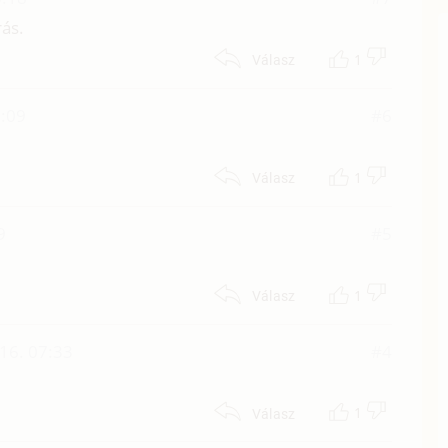
ás.
1
Válasz
2:09
#6
1
Válasz
9
#5
1
Válasz
16. 07:33
#4
1
Válasz