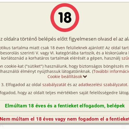
Írók
Tölts fel Te is!
Címkék
Kereső
VIP
Egyéb
az oldalra történő belépés előtt figyelmesen olvasd el az a
s kaland
otikus tartalma miatt csak 18 éven felülieknek ajánlott! Az oldal tar
 kis kaland
t besorolás szerinti V. vagy VI. kategóriába tartozik, és a kiskorúakra
 korlátoznád a korhatáros tartalmak elérését a gépen, használj
szű
n cookie-kat ("sütiket") használunk, hogy biztonságos böngészés me
gszólal a csengő.
lhasználói élményt nyújthassuk látogatóinknak. (
További informáci
agtam és kinyitottam.
Cookie beállítások
t:
Elfogadod az oldal
szabályzatát
és az
adatkezelési szabályzatot
.
lfogadod, hogy az oldalt teljes mértékben saját felelősségedre látog
glalt a nappaliban a sarokülő egyik felén.
Elmúltam 18 éves és a fentieket elfogadom, belépek
Nem múltam el 18 éves vagy nem fogadom el a fentieke
n.