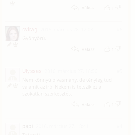
1
Válasz
cvirag
2016. március 28. 12:08
#6
Gyönyörű.
1
Válasz
Ulysses
2016. március 27. 18:56
#5
U
Nem könnyű olvasmány, de tényleg tud
valamit az író. Nekem is tetszik ez a
szokatlan szerkesztés.
1
Válasz
papi
2016. március 27. 18:41
#4
P