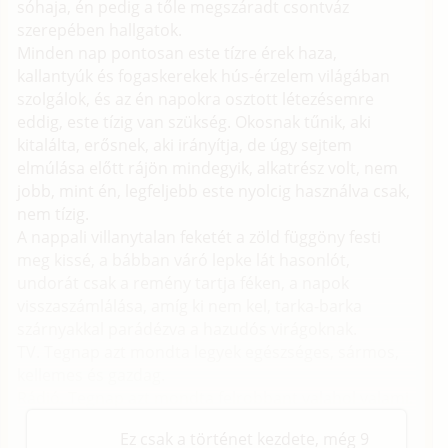
sóhaja, én pedig a tőle megszáradt csontváz
szerepében hallgatok.
Minden nap pontosan este tízre érek haza,
kallantyúk és fogaskerekek hús-érzelem világában
szolgálok, és az én napokra osztott létezésemre
eddig, este tízig van szükség. Okosnak tűnik, aki
kitalálta, erősnek, aki irányítja, de úgy sejtem
elmúlása előtt rájön mindegyik, alkatrész volt, nem
jobb, mint én, legfeljebb este nyolcig használva csak,
nem tízig.
A nappali villanytalan feketét a zöld függöny festi
meg kissé, a bábban váró lepke lát hasonlót,
undorát csak a remény tartja féken, a napok
visszaszámlálása, amíg ki nem kel, tarka-barka
szárnyakkal parádézva a hazudós virágoknak.
TV. Tegnap azt mondta legyek egészséges, sármos,
kellemes és gazdag.
Rádió. Tegnap azt mondta felrobbant valahol valami.
Ez csak a történet kezdete, még 9