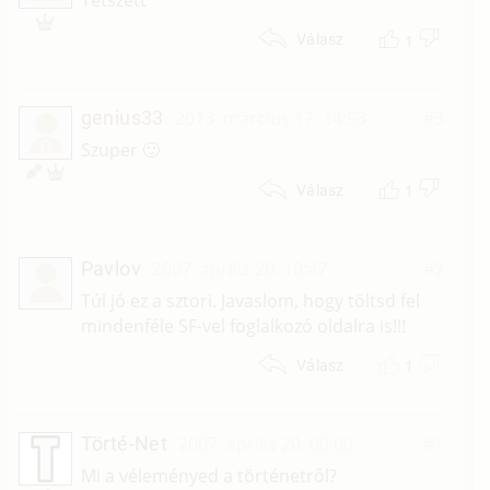
Tetszett
1
Válasz
genius33
2013. március 17. 14:53
#3
G
Szuper 🙂
1
Válasz
Pavlov
2007. április 20. 10:47
#2
Túl jó ez a sztori. Javaslom, hogy töltsd fel
mindenféle SF-vel foglalkozó oldalra is!!!
1
Válasz
Törté-Net
2007. április 20. 00:00
#1
Mi a véleményed a történetről?