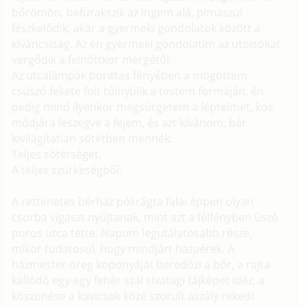
bőrömön, befurakszik az ingem alá, pimaszul
fészkelődik, akár a gyermeki gondolatok között a
kíváncsiság. Az én gyermeki gondolatim az utolsókat
vergődik a felnőttkor mérgétől.
Az utcalámpák borittas fényében a mögöttem
csúszó fekete folt túlnyúlik a testem formáján, én
pedig mind ilyenkor megsürgetem a lépteimet, kos
módjára leszegve a fejem, és azt kívánom, bár
kivilágítatlan sötétben mennék.
Teljes sötétséget.
A teljes szürkeségből.
A rettenetes bérház pókrágta falai éppen olyan
csorba vigaszt nyújtanak, mint azt a félfényben úszó
poros utca tette. Napom legutálatosabb része,
mikor tudatosul, hogy mindjárt hazaérek. A
házmester öreg koponyáját beredőzi a bőr, a rajta
kallódó egy-egy fehér szál sivatagi tájképet idéz, a
köszönése a kavicsok közé szorult aszály rekedt