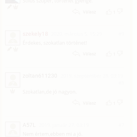
Stílus szuper, történet gyenge.
1
Válasz
szekely18
2020. március 5. 15:29
#9
S
Érdekes, szokatlan történet!
1
Válasz
zoltan611230
2019. szeptember 28. 03:19
#8
Z
Szokatlan,de jó nagyon.
1
Válasz
A57L
2019. január 27. 03:19
#7
A
Nem értem,ebben mi a jó.