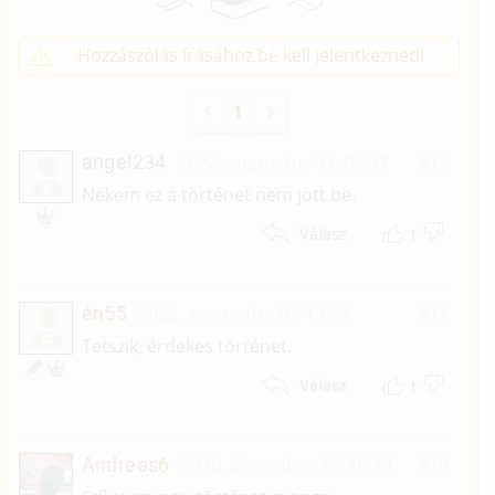
Hozzászólás írásához be kell jelentkezned!
1
angel234
2022. augusztus 11. 03:37
#12
A
Nekem ez a történet nem jött be.
1
Válasz
én55
2022. augusztus 10. 13:59
#11
É
Tetszik, érdekes történet.
1
Válasz
Andreas6
2020. december 17. 10:44
#10