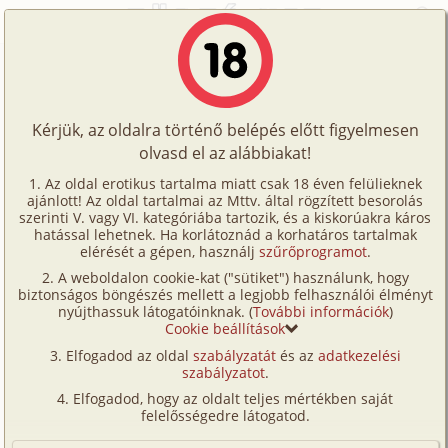
Főoldal
/
Történetek
/
Hetero
/
Ellenhősök
Történetek
Ellenhősök
Képregények
Kérjük, az oldalra történő belépés előtt figyelmesen
Filmek
olvasd el az alábbiakat!
hetero
Írók
Whym
Az oldal erotikus tartalma miatt csak 18 éven felülieknek
ajánlott! Az oldal tartalmai az Mttv. által rögzített besorolás
Tölts
szerinti V. vagy VI. kategóriába tartozik, és a kiskorúakra káros
Címkék
hatással lehetnek. Ha korlátoznád a korhatáros tartalmak
Szavazás átlaga:
6.58
pont (
19
szavazat)
fel
elérését a gépen, használj
szűrőprogramot
.
Kereső
Megjelenés:
2007. április 20.
A weboldalon cookie-kat ("sütiket") használunk, hogy
Te
Hossz:
18 724 karakter
biztonságos böngészés mellett a legjobb felhasználói élményt
VIP
nyújthassuk látogatóinknak. (
További információk
)
Elolvasva:
1 037 alkalommal
is!
Cookie beállítások
Fórum
Elfogadod az oldal
szabályzatát
és az
adatkezelési
A műanyag pulton heverő halom bankó először csak
szabályzatot
.
Versenyeink
vékony, fekete füstszálat enged, majd ahogy az
Elfogadod, hogy az oldalt teljes mértékben saját
ügyintéző ráfúj, a tűz erőre kap, és perc sem telik
Ügyfélszolgálat
felelősségedre látogatod.
bele, rojtos szélű pernyeszemétté hamvasztja
Írói segédletek