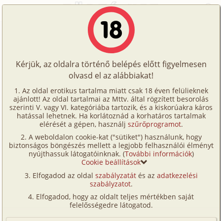
Főoldal
/
Történetek
/
Hetero
/
Örök Szerelem
Történetek
Örök Szerelem
Képregények
Kérjük, az oldalra történő belépés előtt figyelmesen
Filmek
olvasd el az alábbiakat!
hetero
Írók
hawaijoe
Az oldal erotikus tartalma miatt csak 18 éven felülieknek
ajánlott! Az oldal tartalmai az Mttv. által rögzített besorolás
Tölts
szerinti V. vagy VI. kategóriába tartozik, és a kiskorúakra káros
Címkék
hatással lehetnek. Ha korlátoznád a korhatáros tartalmak
Szavazás átlaga:
6.78
pont (
18
szavazat)
fel
elérését a gépen, használj
szűrőprogramot
.
Kereső
Megjelenés:
2007. január 29.
A weboldalon cookie-kat ("sütiket") használunk, hogy
Te
Hossz:
16 780 karakter
biztonságos böngészés mellett a legjobb felhasználói élményt
VIP
nyújthassuk látogatóinknak. (
További információk
)
Elolvasva:
798 alkalommal
is!
Cookie beállítások
Fórum
Elfogadod az oldal
szabályzatát
és az
adatkezelési
Kétezer-hat. április eleje volt. Gyönyörű tavaszi
szabályzatot
.
Versenyeink
napra ébredt a világ. A nap száz ágra sütött és enyhe
Elfogadod, hogy az oldalt teljes mértékben saját
szellő fújdogált. A középiskolás diákok be voltak
Ügyfélszolgálat
felelősségedre látogatod.
zsongva a nyári szünet közeledtétől. A tavasz elhozta
Írói segédletek