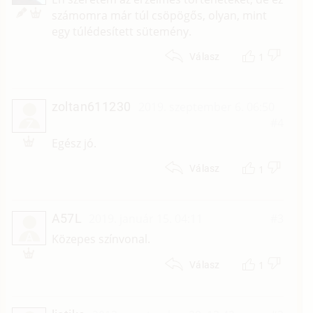
számomra már túl csöpögős, olyan, mint
egy túlédesített sütemény.
1
Válasz
zoltan611230
2019. szeptember 6. 06:50
#4
Z
Egész jó.
1
Válasz
A57L
2019. január 15. 04:11
#3
A
Közepes színvonal.
1
Válasz