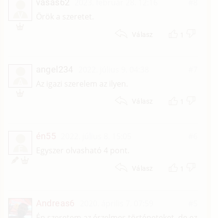
vasas62
2023. február 28. 12:16
#8
V
Örök a szeretet.
1
Válasz
angel234
2022. július 9. 04:38
#7
A
Az igazi szerelem az ilyen.
1
Válasz
én55
2022. július 8. 15:05
#6
É
Egyszer olvasható 4 pont.
1
Válasz
Andreas6
2020. április 7. 07:59
#5
Én szeretem az érzelmes történeteket, de ez