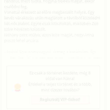
randitól, mert tudta, hogyha beleéli magát, akkor
csalódni fog.
Vonattal érkezett az előre megbeszélt helyre. Egy
kevés várakozás után meglátott a távolból közeledni
két női alakot. Egyre csak kitisztultak, miközben Zoli
szíve hevesen kalapált.
Néhány perc múlva, azon lelte magát, hogy Anna
puszit lehel arcára.
– Hahó! Szia, Anna vagyok, ő meg a barátnőm, Ági.
– Sziasztok! Azt hiszem, késtetek. – mondta a fiú, jobb
nem jutott eszébe.
Ez csak a történet kezdete, még 8
oldal van hátra!
Érdekel a teljes történet és a több,
mint tízezer további?
Regisztrálj VIP-fiókot!