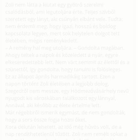
Zoli nem látta a kiutat egy gyötrő szerelmi
csalódásból, ami legutoljára érte. Teljes szívből
szeretett egy lányt, aki csúnyán elbánt vele. Tudta;
nem érdemli meg, hogy igazi, hosszú és boldog
kapcsolata legyen, mert sok helytelen dolgot tett
életében, mégis reménykedett.
– A remény hal meg utoljára. – Gondolta magában.
Ahogy teltek a napok és közeledett a nyár, egyre
elkeseredettebb lett. Nem várt semmit az élettől és a
szünettől, így gondolta, hogy tanulni is fölösleges.
Ez az állapot április harmadikáig tartott. Ezen a
napon történt Zoli életében a legjobb dolog.
Szegedtől nem messze, egy Hódmezővásárhely nevű
nyugodt kis városkában találkozott egy lánnyal,
Annával, aki később az élete értelme lett.
Már régebbről ismerik egymást, de nem gondolták,
hogy a sors össze fogja hozni őket.
Kora délután lehetett, az idő még hűvös volt, de a
nap rendíthetetlenül tűzött. Zoli nem remélt sokat a