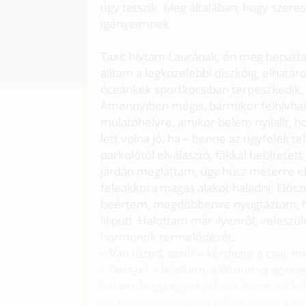
úgy tetszik. Meg általában, hogy szere
igényeimnek.
Taxit hívtam Laurának, én meg bepatt
álltam a legközelebbi diszkóig, elhatá
óceánkék sportkocsiban terpeszkedik, 
Amennyiben mégis, bármikor felhívhat
mulatóhelyre, amikor belém nyilallt, 
lett volna jó, ha – benne az ügyfelek t
parkolótól elválasztó, fákkal beültetet
járdán megláttam, úgy húsz méterre e
feleakkora magas alakot haladni. Elősz
beértem, megdöbbenve nyugtáztam, hog
liliputi. Halottam már ilyenről, velesz
hormonok termelődését.
– Van tüzed, szivi? – kérdezte a csaj, 
– Persze! – feleltem, előkotorva az ön
láttam, hogy egész jó bula. Nem sokka
de formái arányosan teltek voltak. Com