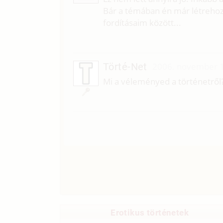
Bár a témában én már létrehozt
fordításaim között...
Törté-Net
2006. november 1
Mi a véleményed a történetről
Erotikus történetek