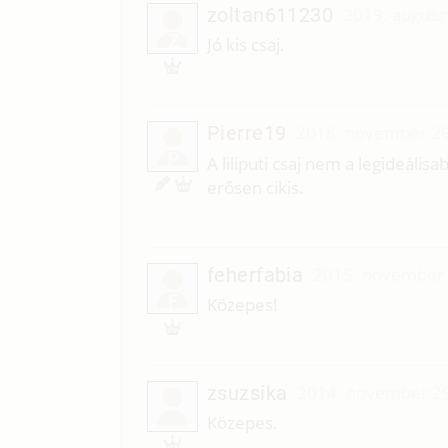
zoltan611230
2019. augusz
Z
Jó kis csaj.
Pierre19
2018. november 29
P
A liliputi csaj nem a legideális
erősen cikis.
feherfabia
2015. november 
F
Közepes!
zsuzsika
2014. november 29
Közepes.