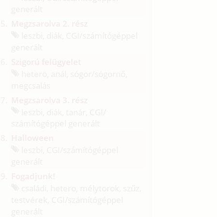
generált
Megzsarolva 2. rész
leszbi, diák, CGI/
számítógéppel
generált
Szigorú felügyelet
hetero, anál, sógor/
sógornő,
megcsalás
Megzsarolva 3. rész
leszbi, diák, tanár, CGI/
számítógéppel generált
Halloween
leszbi, CGI/
számítógéppel
generált
Fogadjunk!
családi, hetero, mélytorok, szűz,
testvérek, CGI/
számítógéppel
generált