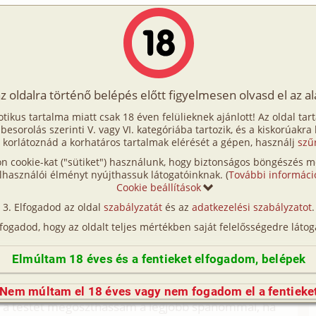
Írók
Tölts fel Te is!
Címkék
Kereső
VIP
Egyéb
az oldalra történő belépés előtt figyelmesen olvasd el az a
 nő, de baszós!
otikus tartalma miatt csak 18 éven felülieknek ajánlott! Az oldal tar
 nő, de baszós!
t besorolás szerinti V. vagy VI. kategóriába tartozik, és a kiskorúakra
 korlátoznád a korhatáros tartalmak elérését a gépen, használj
szű
n cookie-kat ("sütiket") használunk, hogy biztonságos böngészés me
ként, egy használtautó-kereskedés társtulajdonosa.
lhasználói élményt nyújthassuk látogatóinknak. (
További informáci
spécizett oldtimert sikerült eladni több tízmilliós
Cookie beállítások
tnőmet elvittem szórakozni, de összevesztünk,
Elfogadod az oldal
szabályzatát
és az
adatkezelési szabályzatot
.
eromnak mindig tetszett Laura, én meg bedobtam,
lfogadod, hogy az oldalt teljes mértékben saját felelősségedre látog
engedem neki egy éjszakára. A csaj meg persze
 Úgy tűnik, le kell cserélnem egy bevállalósabbra.
Elmúltam 18 éves és a fentieket elfogadom, belépek
 mellekkel, szoliban barnára napoztatott puncival,
, de túl kényeskedő. Tőlem a nő megkap bármit, pénz
Nem múltam el 18 éves vagy nem fogadom el a fentieke
 a testét megoszthassam a legjobb spanommal, ha