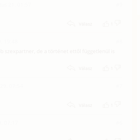
tus 21. 01:57
#9
1
Válasz
. 19:48
#8
abb szexpartner, de a történet ettől függetlenül is
1
Válasz
29. 07:54
#7
1
Válasz
. 07:17
#6