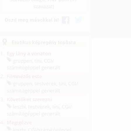
szavazat)
Oszd meg másokkal is!
Erotikus képregény toplista
Egy lány a vonaton
gruppen, tini, CGI/
számítógéppel generált
Filmnézős este
gruppen, testvérek, tini, CGI/
számítógéppel generált
Követőket szerezni
leszbi, testvérek, tini, CGI/
számítógéppel generált
Megigézve
leszbi, CGI/
számítógéppel