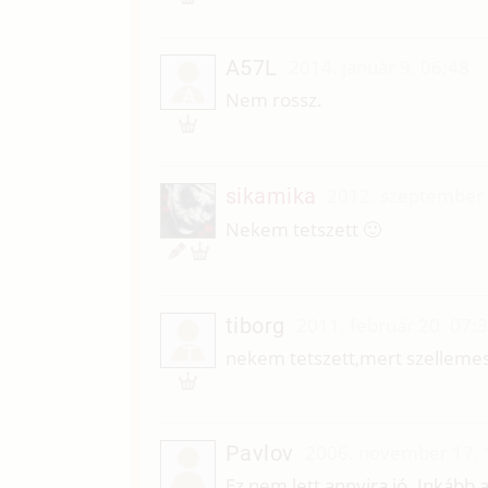
A57L
2014. január 9. 06:48
A
Nem rossz.
sikamika
2012. szeptember 
Nekem tetszett 🙂
tiborg
2011. február 20. 07:
T
nekem tetszett,mert szellemes
Pavlov
2006. november 17. 
Ez nem lett annyira jó. Inkább 