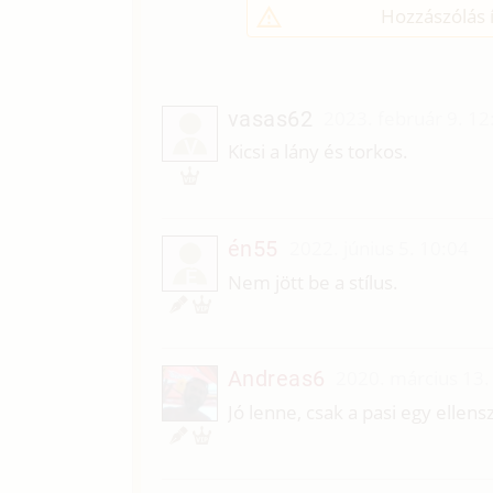
Hozzászólás í
vasas62
2023. február 9. 12
V
Kicsi a lány és torkos.
én55
2022. június 5. 10:04
É
Nem jött be a stílus.
Andreas6
2020. március 13.
Jó lenne, csak a pasi egy ellen