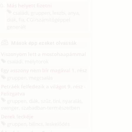
Más helyett fizetni
családi, gruppen, leszbi, anya,
diák, fia, CGI/
számítógéppel
generált
Mások épp ezeket olvassák
Viszonyom lett a mostohaapámmal
családi, mélytorok
Egy asszony nem bír magával 1. rész
gruppen, megcsalás
Petráék felfedezik a világot 9. rész -
Felizgatva
gruppen, diák, szűz, tini, nyaralás,
swinger, szabadban-természetben
Derek leckéje
gruppen, bilincs, leskelődés