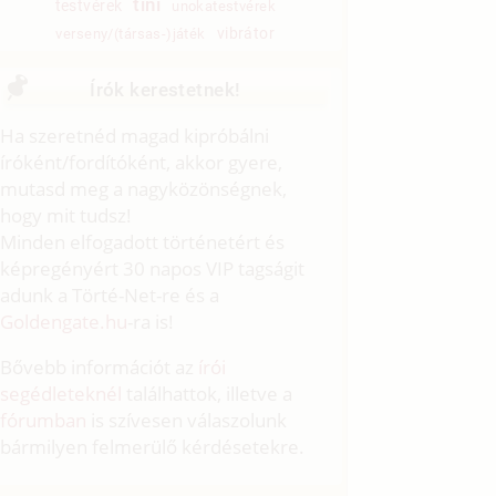
tini
testvérek
unokatestvérek
vibrátor
verseny/(társas-)játék
Írók kerestetnek!
Ha szeretnéd magad kipróbálni
íróként/fordítóként, akkor gyere,
mutasd meg a nagyközönségnek,
hogy mit tudsz!
Minden elfogadott történetért és
képregényért 30 napos VIP tagságit
adunk a Törté-Net-re és a
Goldengate.hu
-ra is!
Bővebb információt az
írói
segédleteknél
találhattok, illetve a
fórumban
is szívesen válaszolunk
bármilyen felmerülő kérdésetekre.