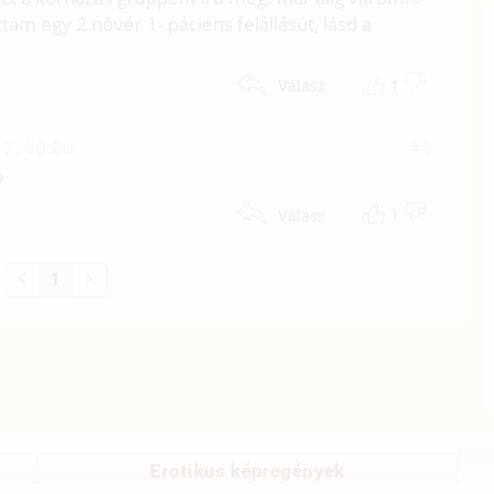
am egy 2 nővér 1- páciens felállásút, lásd a
1
Válasz
7. 00:00
#1
?
1
Válasz
1
Erotikus képregények