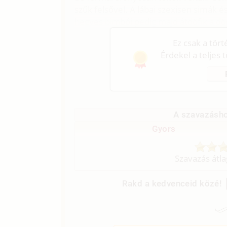
szűk felsővel. A lábai szexisen simák é
hegyes bimbói pedig majd átdöfik a dög
Ez csak a tör
Érdekel a teljes 
A szavazásho
Gyors
Szavazás átl
Rakd a kedvenceid közé!