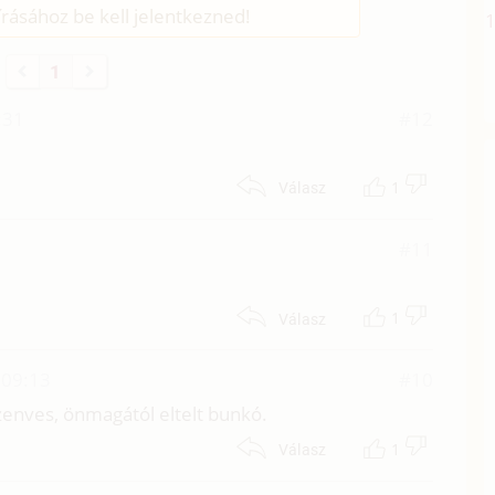
rásához be kell jelentkezned!
1
:31
#12
1
Válasz
#11
1
Válasz
 09:13
#10
szenves, önmagától eltelt bunkó.
1
Válasz