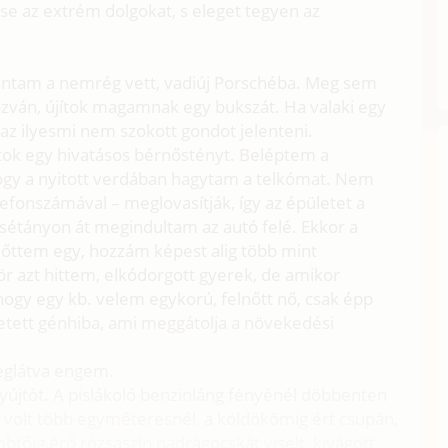
sse az extrém dolgokat, s eleget tegyen az
antam a nemrég vett, vadiúj Porschéba. Meg sem
rozván, újítok magamnak egy bukszát. Ha valaki egy
az ilyesmi nem szokott gondot jelenteni.
ok egy hivatásos bérnőstényt. Beléptem a
hogy a nyitott verdában hagytam a telkómat. Nem
elefonszámával – meglovasítják, így az épületet a
t sétányon át megindultam az autó felé. Ekkor a
lőttem egy, hozzám képest alig több mint
ör azt hittem, elkódorgott gyerek, de amikor
y egy kb. velem egykorú, felnőtt nő, csak épp
ületett génhiba, ami meggátolja a növekedési
meglátva engem.
gyújtót. A pislákoló benzinláng fényénél döbbenten
l volt több egyméteresnél, a köldökömig ért csupán,
btőig érő rózsaszín nadrágocskát viselt, kivágott,