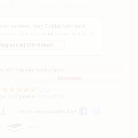
s lebarnultak, a hatalmas, feltunningolt dudák
ös rucit.
ténet kezdete, még 5 oldal van hátra!
történet és a több, mint tízezer további?
Regisztrálj VIP-fiókot!
z VIP-tagsági szükséges!
Részletes
aga:
7.67
pont (
57
szavazat)
Oszd meg másokkal is!