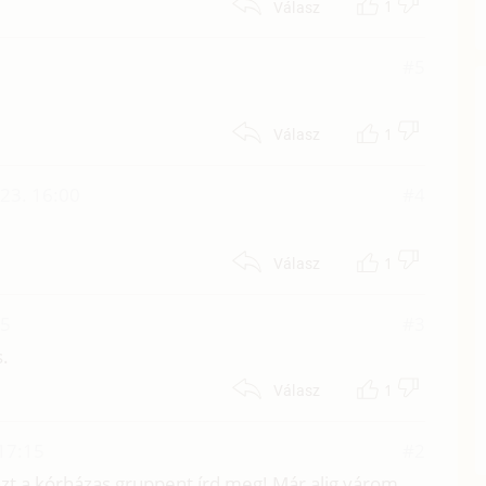
1
Válasz
#5
1
Válasz
23. 16:00
#4
1
Válasz
35
#3
.
1
Válasz
17:15
#2
azt a kórházas gruppent írd meg! Már alig várom...