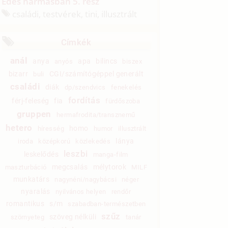
Édes hármasban 5. rész
családi, testvérek, tini, illusztrált
Címkék
anál
anya
apa
bilincs
anyós
biszex
bizarr
CGI/számítógéppel generált
buli
családi
diák
dp/szendvics
fenekelés
fordítás
férj-feleség
fia
fürdőszoba
gruppen
hermafrodita/transznemű
hetero
homo
híresség
humor
illusztrált
lánya
iroda
középkorú
közlekedés
leszbi
leskelődés
manga-film
megcsalás
mélytorok
maszturbáció
MILF
munkatárs
nagynéni/nagybácsi
néger
nyaralás
nyilvános helyen
rendőr
romantikus
s/m
szabadban-természetben
szűz
szöveg nélküli
szörnyeteg
tanár