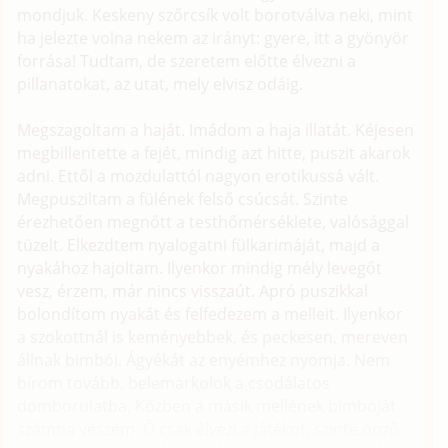
mondjuk. Keskeny szőrcsík volt borotválva neki, mint
ha jelezte volna nekem az irányt: gyere, itt a gyönyör
forrása! Tudtam, de szeretem előtte élvezni a
pillanatokat, az utat, mely elvisz odáig.
Megszagoltam a haját. Imádom a haja illatát. Kéjesen
megbillentette a fejét, mindig azt hitte, puszit akarok
adni. Ettől a mozdulattól nagyon erotikussá vált.
Megpusziltam a fülének felső csúcsát. Szinte
érezhetően megnőtt a testhőmérséklete, valósággal
tüzelt. Elkezdtem nyalogatni fülkarimáját, majd a
nyakához hajoltam. Ilyenkor mindig mély levegőt
vesz, érzem, már nincs visszaút. Apró puszikkal
bolondítom nyakát és felfedezem a melleit. Ilyenkor
a szokottnál is keményebbek, és peckesen, mereven
állnak bimbói. Ágyékát az enyémhez nyomja. Nem
bírom tovább, belemarkolok a csodálatos
domborulatba. Közben a másik mellének bimbóját
számba veszem. Ő csak élvezi a játékot, szinte önző