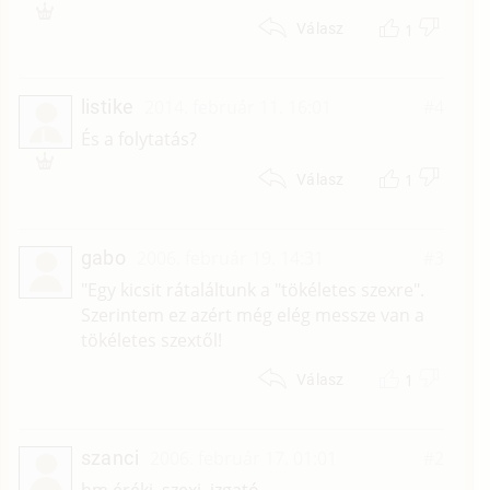
1
Válasz
listike
2014. február 11. 16:01
#4
L
És a folytatás?
1
Válasz
gabo
2006. február 19. 14:31
#3
"Egy kicsit rátaláltunk a "tökéletes szexre".
Szerintem ez azért még elég messze van a
tökéletes szextől!
1
Válasz
szanci
2006. február 17. 01:01
#2