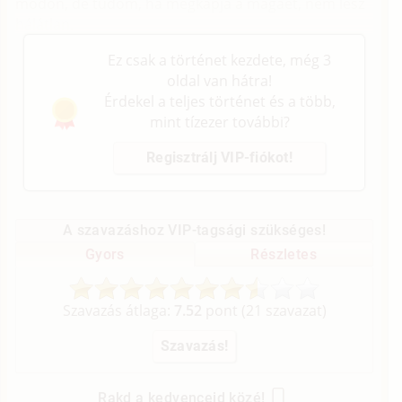
módon, de tudom, ha megkapja a magáét, nem lesz
hálátlan.
Ez csak a történet kezdete, még 3
oldal van hátra!
Érdekel a teljes történet és a több,
mint tízezer további?
Regisztrálj VIP-fiókot!
A szavazáshoz VIP-tagsági szükséges!
Gyors
Részletes
Szavazás átlaga:
7.52
pont (
21
szavazat)
Rakd a kedvenceid közé!