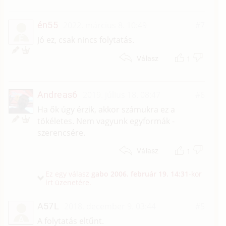
én55
2022. március 8. 10:49
#7
É
Jó ez, csak nincs folytatás.
1
Válasz
Andreas6
2019. július 18. 08:47
#6
Ha ők úgy érzik, akkor számukra ez a
tökéletes. Nem vagyunk egyformák -
szerencsére.
1
Válasz
Ez egy válasz
gabo
2006. február 19. 14:31
-kor
írt üzenetére.
A57L
2018. december 9. 03:44
#5
A
A folytatás eltűnt.