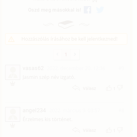
Oszd meg másokkal is!
Hozzászólás írásához be kell jelentkezned!
1
vasas62
2022. december 20. 12:36
#9
V
Jasmin szép név izgató.
1
Válasz
angel234
2022. március 9. 03:57
#8
A
Érzelmes kis történet.
1
Válasz