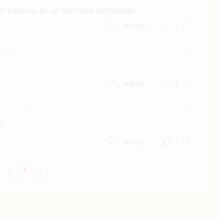
 keresni, pl. az Író neve címszónál.
1
Válasz
2:36
#2
1
Válasz
8. 00:00
#1
?
1
Válasz
1