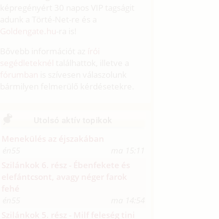
képregényért 30 napos VIP tagságit
adunk a Törté-Net-re és a
Goldengate.hu
-ra is!
Bővebb információt az
írói
segédleteknél
találhattok, illetve a
fórumban
is szívesen válaszolunk
bármilyen felmerülő kérdésetekre.
Utolsó aktív topikok
Menekülés az éjszakában
én55
ma 15:11
Szilánkok 6. rész - Ébenfekete és
elefántcsont, avagy néger farok
fehé
én55
ma 14:54
Szilánkok 5. rész - Milf feleség tini