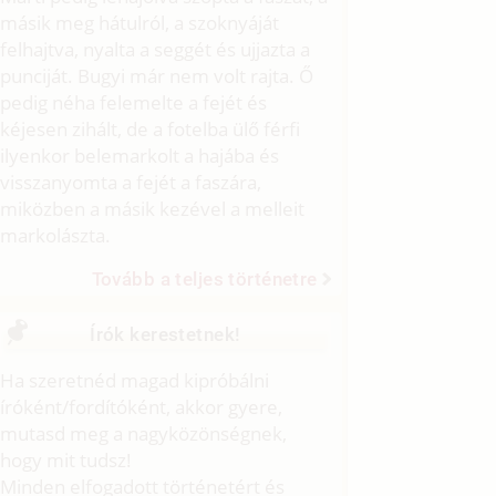
másik meg hátulról, a szoknyáját
felhajtva, nyalta a seggét és ujjazta a
punciját. Bugyi már nem volt rajta. Ő
pedig néha felemelte a fejét és
kéjesen zihált, de a fotelba ülő férfi
ilyenkor belemarkolt a hajába és
visszanyomta a fejét a faszára,
miközben a másik kezével a melleit
markolászta.
Tovább a teljes történetre
Írók kerestetnek!
Ha szeretnéd magad kipróbálni
íróként/fordítóként, akkor gyere,
mutasd meg a nagyközönségnek,
hogy mit tudsz!
Minden elfogadott történetért és