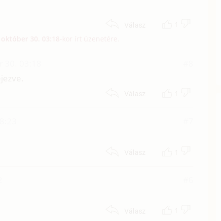
1
Válasz
 október 30. 03:18
-kor írt üzenetére.
r 30. 03:18
#8
ejezve.
1
Válasz
08:23
#7
1
Válasz
2
#6
1
Válasz