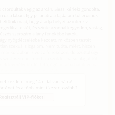
csordultak végig az arcán. Siess, kérlek! gondolta.
 és a lábán. Egy pillanatra a fájdalom túl erősnek
tt eltűnik majd, hogy átadja helyét az intenzív
lengedik a testét, és szinte azonnal kegyetlen, vastag,
súszós szerszám a lány fenekébe hatolt.
lágy nyögdécselésbe kezdett, miközben testét
atlan szexuális izgalom. Nem tudta, miért, hiszen
 már korábban is volt a fenekében, de ezúttal úgy
s szétfeszítené, mintha a szűk kis hátsó alagút túl
nek legmélyebb, lüktető, égő titkaiba hatolt volna.
könnycseppek gördültek végig.
énet kezdete, még 14 oldal van hátra!
történet és a több, mint tízezer további?
Regisztrálj VIP-fiókot!