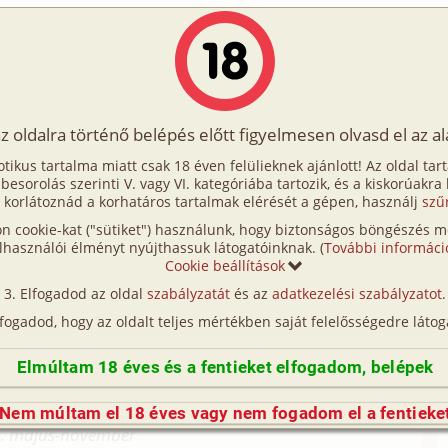
Írók
Tölts fel Te is!
Címkék
Kereső
VIP
Egyéb
az oldalra történő belépés előtt figyelmesen olvasd el az a
tlan vendég 3. rész
otikus tartalma miatt csak 18 éven felülieknek ajánlott! Az oldal tar
 vendég 3. rész
t besorolás szerinti V. vagy VI. kategóriába tartozik, és a kiskorúakra
 korlátoznád a korhatáros tartalmak elérését a gépen, használj
szű
n cookie-kat ("sütiket") használunk, hogy biztonságos böngészés me
(gruppen, fordítás)
lhasználói élményt nyújthassuk látogatóinknak. (
További informáci
Cookie beállítások
a Mars (m_mars@lycos.com)
Elfogadod az oldal
szabályzatát
és az
adatkezelési szabályzatot
.
//asstr.org/~laura címen található: (Laura
lfogadod, hogy az oldalt teljes mértékben saját felelősségedre látog
djai - 284. fejezet)
avlov (pavlov@primposta.hu)
Elmúltam 18 éves és a fentieket elfogadom, belépek
álásra egyáltalán nem javasoljuk, de ha mégis
obj róla egy e-mail-t... :>
Nem múltam el 18 éves vagy nem fogadom el a fentieke
. május-november