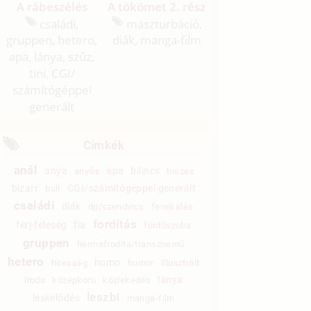
A rábeszélés
A tökömet 2. rész
családi,
maszturbáció,
gruppen, hetero,
diák, manga-film
apa, lánya, szűz,
tini, CGI/
számítógéppel
generált
Címkék
anál
anya
apa
bilincs
anyós
biszex
bizarr
CGI/számítógéppel generált
buli
családi
diák
dp/szendvics
fenekelés
fordítás
férj-feleség
fia
fürdőszoba
gruppen
hermafrodita/transznemű
hetero
homo
híresség
humor
illusztrált
lánya
iroda
középkorú
közlekedés
leszbi
leskelődés
manga-film