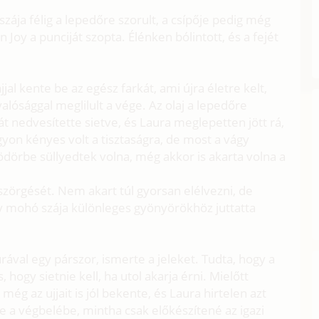
a félig a lepedőre szorult, a csípője pedig még
Joy a punciját szopta. Élénken bólintott, és a fejét
ajjal kente be az egész farkát, ami újra életre kelt,
valósággal meglilult a vége. Az olaj a lepedőre
t nedvesítette sietve, és Laura meglepetten jött rá,
gyon kényes volt a tisztaságra, de most a vágy
gödörbe süllyedtek volna, még akkor is akarta volna a
öszörgését. Nem akart túl gyorsan elélvezni, de
oy mohó szája különleges gyönyörökhöz juttatta
ával egy párszor, ismerte a jeleket. Tudta, hogy a
, hogy sietnie kell, ha utol akarja érni. Mielőtt
 még az ujjait is jól bekente, és Laura hirtelen azt
be a végbelébe, mintha csak előkészítené az igazi