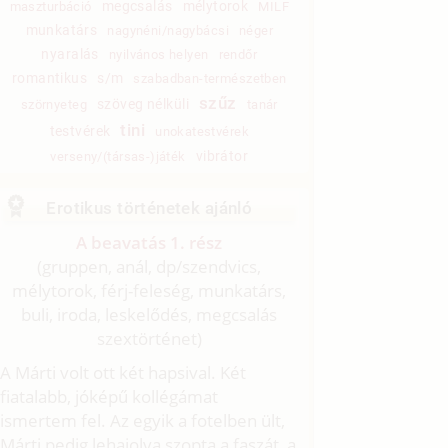
megcsalás
mélytorok
maszturbáció
MILF
munkatárs
nagynéni/nagybácsi
néger
nyaralás
nyilvános helyen
rendőr
romantikus
s/m
szabadban-természetben
szűz
szöveg nélküli
szörnyeteg
tanár
tini
testvérek
unokatestvérek
vibrátor
verseny/(társas-)játék
Erotikus történetek ajánló
A beavatás 1. rész
(gruppen, anál, dp/
szendvics,
mélytorok, férj-feleség, munkatárs,
buli, iroda, leskelődés, megcsalás
szextörténet)
A Márti volt ott két hapsival. Két
fiatalabb, jóképű kollégámat
ismertem fel. Az egyik a fotelben ült,
Márti pedig lehajolva szopta a faszát, a