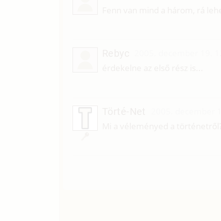
Fenn van mind a három, rá lehet
Rebyc
2005. december 19. 1
érdekelne az első rész is...
Törté-Net
2005. december 1
Mi a véleményed a történetről