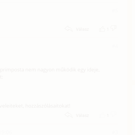
#5
1
Válasz
#4
a primposta nem nagyon működik egy ideje,
t:
eleiteket, hozzászólásaitokat!
1
Válasz
19:06
#3