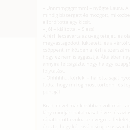
– Unnmmgggmmm! – nyögte Laura. A száj
mindig bizsergett és mozgott, miközben 
elfordította egy kicsit.
– Jó! – kiáltotta. – Siess!
A férfi lecsavarta az üveg tetejét, és ol
megvastagodott, lüktetett, és a vértől 
csöppent, miközben a férfi a szerszámá
hogy ez nem is aggasztja. Általában na
annyira felcsigázta, hogy ha egy iszap
folytatást.
– Ohhhhh... kérlek! – hallotta saját ny
tudta, hogy mi fog most történni, és J
punciját.
Brad, mivel már korábban volt már Laur
lány mindjárt hatalmasat élvez, és azt is
rápattintotta volna az üvegre a fedelét,
érezte, hogy két kíváncsi ujj csusszan 