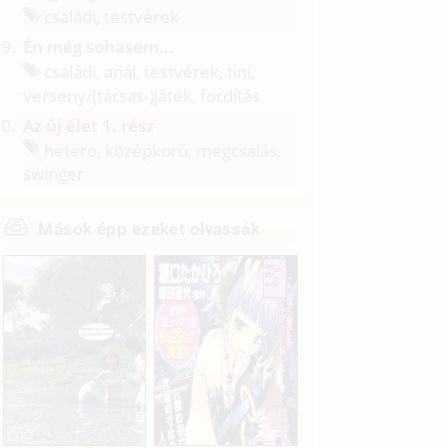
családi, testvérek
Én még sohasem...
családi, anál, testvérek, tini,
verseny/
(társas-)játék, fordítás
Az új élet 1. rész
hetero, középkorú, megcsalás,
swinger
Mások épp ezeket olvassák