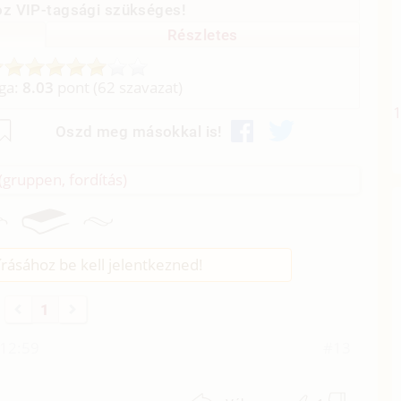
z VIP-tagsági szükséges!
Részletes
aga:
8.03
pont (
62
szavazat)
Oszd meg másokkal is!
(gruppen, fordítás)
rásához be kell jelentkezned!
1
 12:59
#13