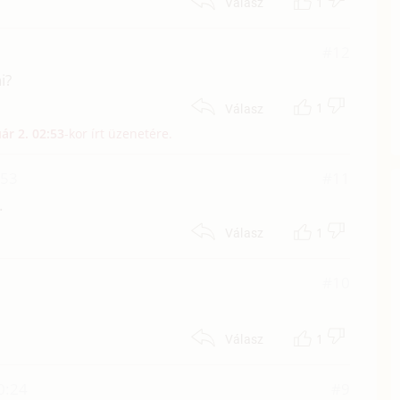
1
Válasz
#12
i?
1
Válasz
ár 2. 02:53
-kor írt üzenetére.
:53
#11
.
1
Válasz
#10
1
Válasz
0:24
#9