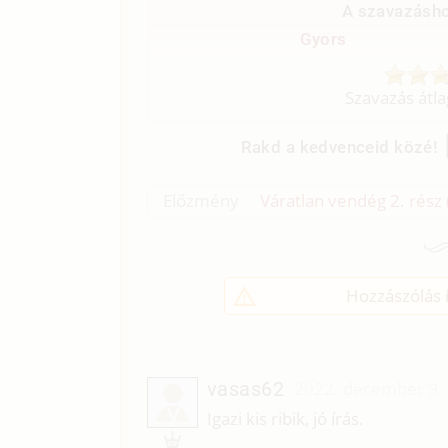
A szavazásho
Gyors
Szavazás átl
Rakd a kedvenceid közé!
Előzmény
Váratlan vendég 2. rész 
Hozzászólás í
vasas62
2022. december 9.
V
Igazi kis ribik, jó írás.