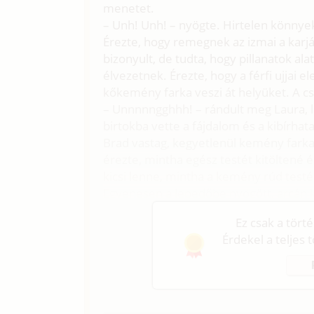
menetet.
– Unh! Unh! – nyögte. Hirtelen könnyek 
Érezte, hogy remegnek az izmai a karján
bizonyult, de tudta, hogy pillanatok ala
élvezetnek. Érezte, hogy a férfi ujjai e
kőkemény farka veszi át helyüket. A c
– Unnnnngghhh! – rándult meg Laura, 
birtokba vette a fájdalom és a kibírhat
Brad vastag, kegyetlenül kemény farka
érezte, mintha egész testét kitöltené é
kicsi lenne, mintha a kemény rúd testé
Egyenesen a lepedőbe nyögött, arcán 
Ez csak a tört
Érdekel a teljes 