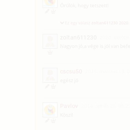
Örülök, hogy tetszett!
Ez egy válasz
zoltan611230
2020.
zoltan611230
2020. októbe
Z
Nagyon jó,a vége is jól van bef
cscsu50
2019. március 13. 
C
egész jó
Pavlov
2014. április 25. 05:2
Köszi!