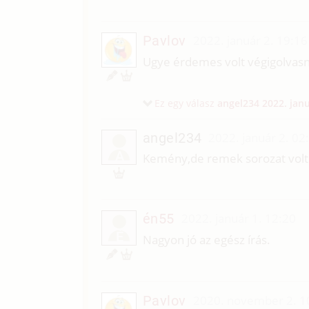
Pavlov
2022. január 2. 19:16
Ugye érdemes volt végigolvasn
Ez egy válasz
angel234
2022. janu
angel234
2022. január 2. 02
A
Kemény,de remek sorozat volt
én55
2022. január 1. 12:20
É
Nagyon jó az egész írás.
Pavlov
2020. november 2. 1