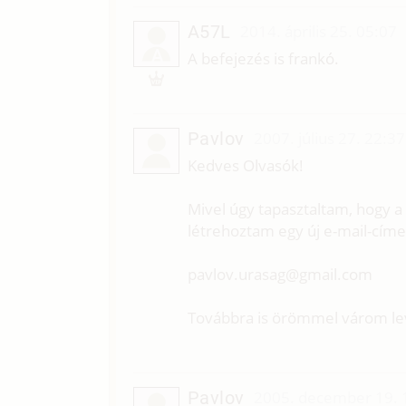
A57L
2014. április 25. 05:07
A
A befejezés is frankó.
Pavlov
2007. július 27. 22:37
Kedves Olvasók!
Mivel úgy tapasztaltam, hogy 
létrehoztam egy új e-mail-címe
pavlov.urasag@gmail.com
Továbbra is örömmel várom lev
Pavlov
2005. december 19. 