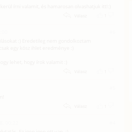
erül írni valamit, és hamarosan olvashatjuk itt!:)
1
Válasz
1:00
#6
ulásokat :) Eredetileg nem gondolkoztam
 csak egy kósz ihlet eredménye :)
gy lehet, hogy írok valamit :)
1
Válasz
#5
n!
1
Válasz
8. 00:22
#4
ytatás. Ez igen igen ott van. :)