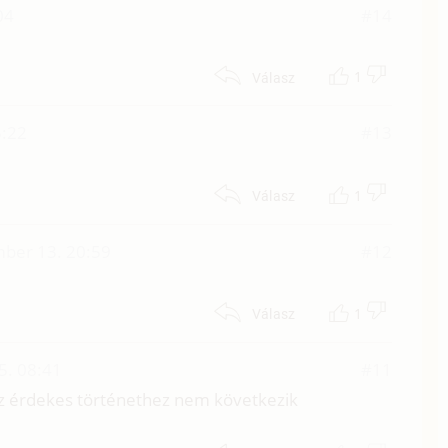
04
#14
1
Válasz
5:22
#13
1
Válasz
ber 13. 20:59
#12
1
Válasz
5. 08:41
#11
 az érdekes történethez nem következik