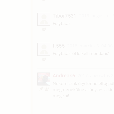
Tibor7531
2019. augusztus 
T
Folytatás
t.555
2018. március 6. 04:06
T
Folytatásról le kell mondani?
Andreas6
2017. augusztus 2
Nekem csak úgy lenne elfogadh
megmenekülne a lány, és a kí
megírni!