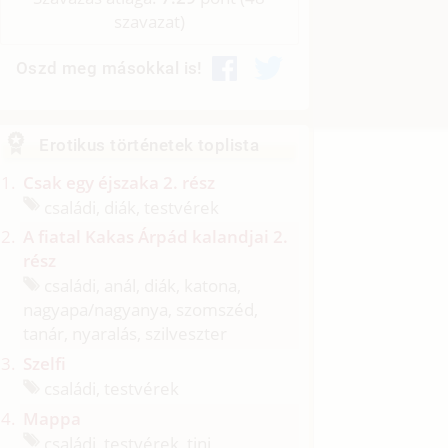
szavazat)
Oszd meg másokkal is!
Erotikus történetek toplista
Csak egy éjszaka 2. rész
családi, diák, testvérek
A fiatal Kakas Árpád kalandjai 2.
rész
családi, anál, diák, katona,
nagyapa/
nagyanya, szomszéd,
tanár, nyaralás, szilveszter
Szelfi
családi, testvérek
Mappa
családi, testvérek, tini