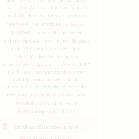
anyós
biszex
bizarr
CGI/számítógéppel generált
buli
családi
diák
dp/szendvics
fenekelés
fordítás
férj-feleség
fia
fürdőszoba
gruppen
hermafrodita/transznemű
hetero
homo
híresség
humor
illusztrált
lánya
iroda
középkorú
közlekedés
leszbi
leskelődés
manga-film
megcsalás
mélytorok
maszturbáció
MILF
munkatárs
nagynéni/nagybácsi
néger
nyaralás
nyilvános helyen
rendőr
romantikus
s/m
szabadban-természetben
szűz
szöveg nélküli
szörnyeteg
tanár
tini
testvérek
unokatestvérek
vibrátor
verseny/(társas-)játék
Erotikus történetek ajánló
Az első igaz szerelem