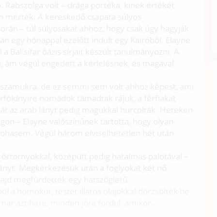
ó. Rabszolga volt – drága portéka, kinek értékét
n mérték. A kereskedő csapata súlyos
orán – túl súlyosakat ahhoz, hogy csak úgy hagyják
n egy hónappal ezelőtt indult egy Kairóból. Elayne
l a Bal'sifar óázis sírjait készült tanulmányozni. A
i, ám végül engedett a kérlelésnek, és magával
 számukra, de ez semmi sem volt ahhoz képest, ami
rföldnyire nomádok támadtak rájuk, a férfiakat
thát az arab lányt pedig magukkal hurcolták. Heteken
tagon – Elayne valószínűnek tartotta, hogy olyan
sohasem. Végül három elviselhetetlen hét után
, őrtornyokkal, középütt pedig hatalmas palotával –
lányt. Megkérkezésük után a foglyokat két nő
 majd megfürdették egy hatszögletű
 a homokot, testét illatos olajokkal dörzsölték be.
már azt hitte, minden jóra fordul, amikor...