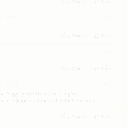
1
Válasz
3. 13:35
#17
1
Válasz
#16
1
Válasz
5. 11:01
#15
ató egy ilyen történet, ha a végén
nzói megkapnák a magukét. Ezt kellene még
1
Válasz