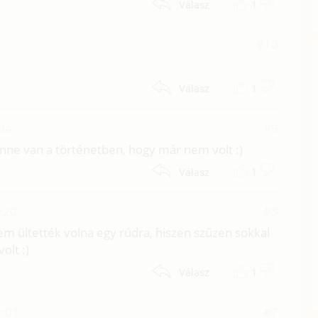
1
Válasz
#10
1
Válasz
04
#9
nne van a történetben, hogy már nem volt :)
1
Válasz
:20
#8
m ültették volna egy rúdra, hiszen szűzen sokkal
olt :)
1
Válasz
0:01
#7