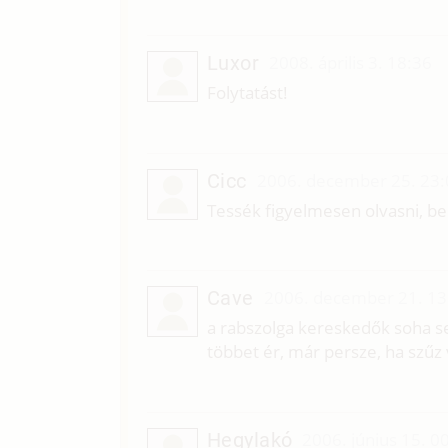
Luxor
2008. április 3. 18:36
Folytatást!
Cicc
2006. december 25. 23:
Tessék figyelmesen olvasni, be
Cave
2006. december 21. 13
a rabszolga kereskedők soha se
többet ér, már persze, ha szűz v
Hegylakó
2006. június 15. 0