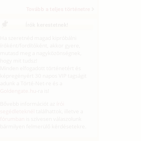
Tovább a teljes történetre
Írók kerestetnek!
Ha szeretnéd magad kipróbálni
íróként/fordítóként, akkor gyere,
mutasd meg a nagyközönségnek,
hogy mit tudsz!
Minden elfogadott történetért és
képregényért 30 napos VIP tagságit
adunk a Törté-Net-re és a
Goldengate.hu
-ra is!
Bővebb információt az
írói
segédleteknél
találhattok, illetve a
fórumban
is szívesen válaszolunk
bármilyen felmerülő kérdésetekre.