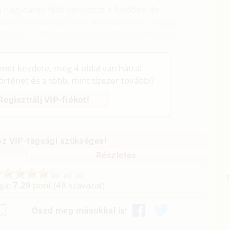
a nagydarab férfi berontott a fürdőbe, és
zör látta a testét férfi, korábban már – nagy
jának, az idegen tekintete mégis iszonyattal
ténet kezdete, még 4 oldal van hátra!
történet és a több, mint tízezer további?
Regisztrálj VIP-fiókot!
z VIP-tagsági szükséges!
Részletes
aga:
7.29
pont (
48
szavazat)
Oszd meg másokkal is!