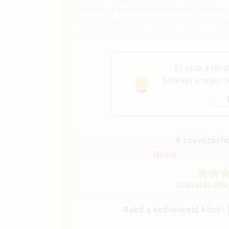
Elaynet az ájulás környékezte, amikor 
megpillantotta őt meztelenül. Nem elős
titokban – odaadta magát egyik udvarló
töltötte el.
Ez csak a tör
Érdekel a teljes 
A szavazásho
Gyors
Szavazás átl
Rakd a kedvenceid közé!