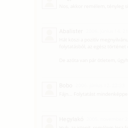
Nos, akkor remélem, tényleg sik
Abalister
2006. június 14. 2
Hát köszi a pozitív megnyilván
folytatásból, az egész történet
De azóta van pár ötletem, úgyho
Bobo
2006. június 12. 22:33
Fájn... Folytatást mindenképpe
Hegylakó
2005. november 2
Huh, az istenit, remélem lesz fol