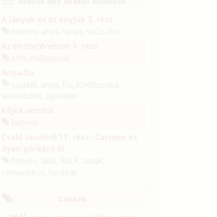
Mások épp ezeket olvassák
A lányok és az anyjuk 3. rész
hetero, anya, lánya, szűz, tini
Az én történetem 1. rész
s/
m, mélytorok
Anya-fia
családi, anya, fia, fürdőszoba,
leskelődés, nyaralás
Kéjek vonata
hetero
Csaló tanárnő 11. rész - Carmen és
Ryan párként él
hetero, diák, MILF, tanár,
romantikus, fordítás
Címkék
anál
anya
apa
bilincs