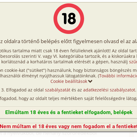
Írók
Tölts fel Te is!
Címkék
Kereső
VIP
Egyéb
az oldalra történő belépés előtt figyelmesen olvasd el az a
s
otikus tartalma miatt csak 18 éven felülieknek ajánlott! Az oldal tar
 árverés
t besorolás szerinti V. vagy VI. kategóriába tartozik, és a kiskorúakra
 korlátoznád a korhatáros tartalmak elérését a gépen, használj
szű
n cookie-kat ("sütiket") használunk, hogy biztonságos böngészés me
ecsapott meztelen hátára. Az ütéstől egy pillanatra
lhasználói élményt nyújthassuk látogatóinknak. (
További informáci
lt és mielőtt az őrök észbekaphattak volna, a
Cookie beállítások
Elfogadod az oldal
szabályzatát
és az
adatkezelési szabályzatot
.
brasebesen perdült meg, és térdelt le a lány mellé.
lfogadod, hogy az oldalt teljes mértékben saját felelősségedre látog
tt, miközben óvatosan talpra segítette. Elayne
 egyszerű felállnia, de némi küszködés után
Elmúltam 18 éves és a fentieket elfogadom, belépek
bbült sóhajjal nyugtázta, hogy nem esett baja – a
rították – majd dühödt ordítással fordult a
Nem múltam el 18 éves vagy nem fogadom el a fentieke
tt a nyelvükből, de néhány szóröredékből