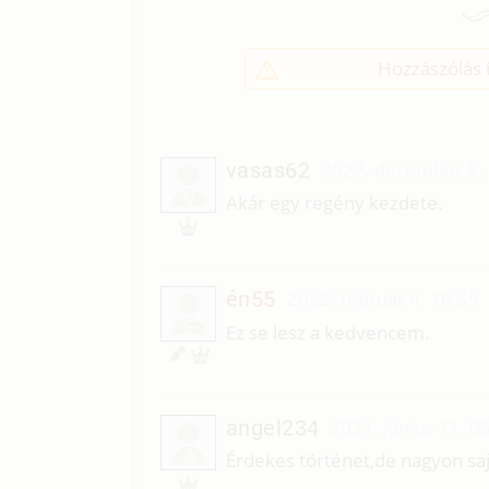
Hozzászólás í
vasas62
2022. december 5.
V
Akár egy regény kezdete.
én55
2022. február 4. 10:55
É
Ez se lesz a kedvencem.
angel234
2021. június 11. 0
A
Érdekes történet,de nagyon saj