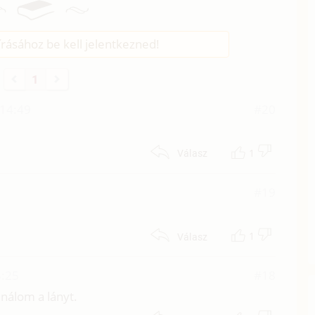
rásához be kell jelentkezned!
1
 14:49
#20
1
Válasz
#19
1
Válasz
5:25
#18
nálom a lányt.