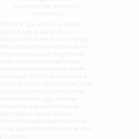
(leszbi, vibrátor, munkatárs
szextörténet)
Önként az ágyra feküdt és teljesen
átadta magát az akaratomnak.
Négykézláb fölé emelkedtem és úgy
halmoztam el kényeztetéssel. Ekkor
értettem meg igazán, hogy minden
eddigi szerelmem, minden eddigi
szexuális élményem szürke árnyék
volt csupán. Ott feküdt előttem ez a
földöntúli lány és olyan szeretet, olyan
vágyat éreztem iránta, amilyet még
soha életemben. Lágy csókokat
leheltem a nyakára, miközben az
ujjaim végigcirógatták a testét.
Remegő hanggal sóhajtozva élvezte,
ahogy egyre mohóbban falom az édes
puha bőrét.