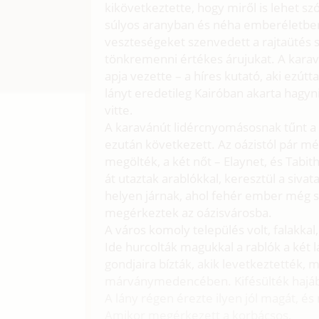
kikövetkeztette, hogy miről is lehet sz
súlyos aranyban és néha emberéletbe
veszteségeket szenvedett a rajtaütés s
tönkremenni értékes árujukat. A karavá
apja vezette – a híres kutató, aki ezútta
lányt eredetileg Kairóban akarta hagyn
vitte.
A karavánút lidércnyomásosnak tűnt a
ezután következett. Az oázistól pár mé
megölték, a két nőt – Elaynet, és Tabi
át utaztak arablókkal, keresztül a siva
helyen járnak, ahol fehér ember még 
megérkeztek az oázisvárosba.
A város komoly település volt, falakkal
Ide hurcolták magukkal a rablók a két 
gondjaira bízták, akik levetkeztették,
márványmedencében. Kifésülték hajából
A lány régen érezte ilyen jól magát, és 
Amikor megérkezett a korbácsos.