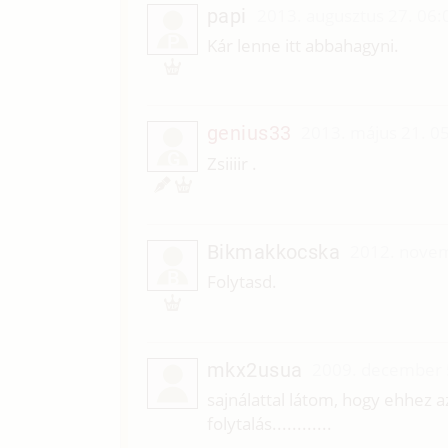
papi
2013. augusztus 27. 06:
P
Kár lenne itt abbahagyni.
genius33
2013. május 21. 0
G
Zsiiiir .
Bikmakkocska
2012. novem
B
Folytasd.
mkx2usua
2009. december 
sajnálattal látom, hogy ehhez
folytalás............