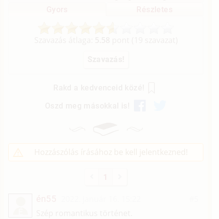
Gyors
Részletes
Szavazás átlaga:
5.58
pont (
19
szavazat)
Rakd a kedvenceid közé!
Oszd meg másokkal is!
Hozzászólás írásához be kell jelentkezned!
1
én55
2022. január 16. 15:22
#5
É
Szép romantikus történet.