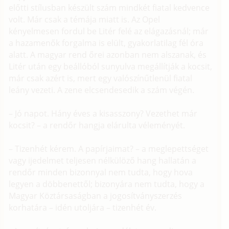
előtti stílusban készült szám mindkét fiatal kedvence
volt. Már csak a témája miatt is. Az Opel
kényelmesen fordul be Litér felé az elágazásnál; már
a hazamenők forgalma is elült, gyakorlatilag fél óra
alatt. A magyar rend őrei azonban nem alszanak, és
Litér után egy beállóból sunyulva megállítják a kocsit,
már csak azért is, mert egy valószínűtlenül fiatal
leány vezeti. A zene elcsendesedik a szám végén.
– Jó napot. Hány éves a kisasszony? Vezethet már
kocsit? – a rendőr hangja elárulta véleményét.
– Tizenhét kérem. A papírjaimat? – a meglepettséget
vagy ijedelmet teljesen nélkülöző hang hallatán a
rendőr minden bizonnyal nem tudta, hogy hova
legyen a döbbenettől; bizonyára nem tudta, hogy a
Magyar Köztársaságban a jogosítványszerzés
korhatára – idén utoljára – tizenhét év.