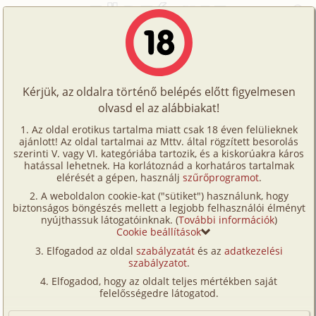
Főoldal
/
Történetek
/
Hetero
/
Alku a feledéssel
Történetek
Alku a feledéssel
Képregények
Kérjük, az oldalra történő belépés előtt figyelmesen
Filmek
olvasd el az alábbiakat!
hetero
Írók
No0oB
Az oldal erotikus tartalma miatt csak 18 éven felülieknek
ajánlott! Az oldal tartalmai az Mttv. által rögzített besorolás
Tölts
szerinti V. vagy VI. kategóriába tartozik, és a kiskorúakra káros
Címkék
hatással lehetnek. Ha korlátoznád a korhatáros tartalmak
Szavazás átlaga:
5.58
pont (
19
szavazat)
fel
elérését a gépen, használj
szűrőprogramot
.
Kereső
Megjelenés:
2005. szeptember 17.
A weboldalon cookie-kat ("sütiket") használunk, hogy
Te
Hossz:
10 733 karakter
biztonságos böngészés mellett a legjobb felhasználói élményt
VIP
nyújthassuk látogatóinknak. (
További információk
)
Elolvasva:
1 643 alkalommal
is!
Cookie beállítások
Fórum
Elfogadod az oldal
szabályzatát
és az
adatkezelési
A nap éppen lebukni készült a Bakony erdős
szabályzatot
.
Versenyeink
hegyhátai mögött. A táj minden június este ekkor
Elfogadod, hogy az oldalt teljes mértékben saját
nyeri el legszebb fényviszonyait, és csodás vörös-
Ügyfélszolgálat
felelősségedre látogatod.
rózsszín színegyüttes ragyogja be a 8-as autóútnak
Írói segédletek