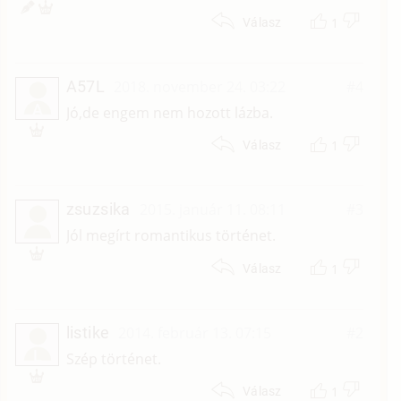
1
Válasz
A57L
2018. november 24. 03:22
#4
A
Jó,de engem nem hozott lázba.
1
Válasz
zsuzsika
2015. január 11. 08:11
#3
Jól megírt romantikus történet.
1
Válasz
listike
2014. február 13. 07:15
#2
L
Szép történet.
1
Válasz