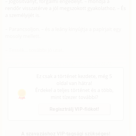
– Jogosítványt, forgalmi engedélyt. – mondja a
rendőr visszatérve a jól megszokott gyakolathoz. – És
a személyijét is.
– Parancsoljon. – és a leány kinyújtja a papírjait egy
mosoly mellett.
– Tessék... további jó utat.
Kezem kezedben miután kiszálltunk az autóból.
Ez csak a történet kezdete, még 5
oldal van hátra!
Érdekel a teljes történet és a több,
mint tízezer további?
Regisztrálj VIP-fiókot!
A szavazáshoz VIP-tagsági szükséges!