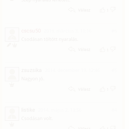
1
Válasz
cscsu50
2019. március 3. 11:16
#6
C
Csodásan töltött nyaralás.
1
Válasz
zsuzsika
2014. december 19. 12:46
#5
Nagyon jó.
1
Válasz
listike
2014. május 2. 13:56
#4
L
Csodásan volt.
1
Válasz