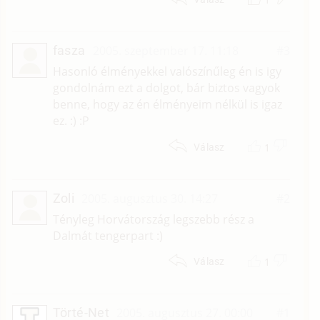
fasza
2005. szeptember 17. 11:18
#3
Hasonló élményekkel valószínűleg én is igy
gondolnám ezt a dolgot, bár biztos vagyok
benne, hogy az én élményeim nélkül is igaz
ez. :) :P
1
Válasz
Zoli
2005. augusztus 30. 14:27
#2
Tényleg Horvátország legszebb rész a
Dalmát tengerpart :)
1
Válasz
Törté-Net
2005. augusztus 27. 00:00
#1