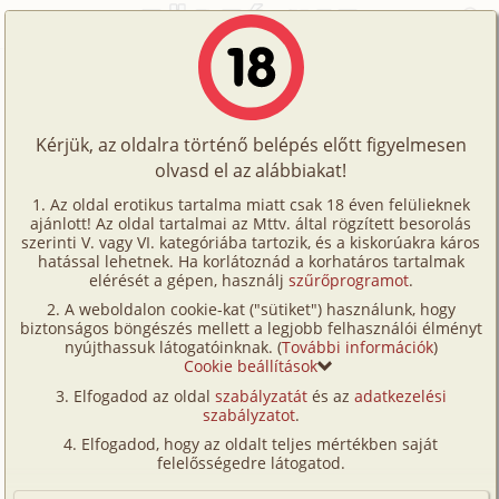
Főoldal
/
Történetek
/
Gruppen
/
Nyaralás az Adrián
Történetek
Nyaralás az Adrián
Képregények
Kérjük, az oldalra történő belépés előtt figyelmesen
Filmek
olvasd el az alábbiakat!
gruppen
Írók
ladislau
Az oldal erotikus tartalma miatt csak 18 éven felülieknek
ajánlott! Az oldal tartalmai az Mttv. által rögzített besorolás
Tölts
szerinti V. vagy VI. kategóriába tartozik, és a kiskorúakra káros
Címkék
hatással lehetnek. Ha korlátoznád a korhatáros tartalmak
Szavazás átlaga:
8.05
pont (
77
szavazat)
fel
elérését a gépen, használj
szűrőprogramot
.
Kereső
Megjelenés:
2005. augusztus 27.
A weboldalon cookie-kat ("sütiket") használunk, hogy
Te
Hossz:
15 680 karakter
biztonságos böngészés mellett a legjobb felhasználói élményt
VIP
nyújthassuk látogatóinknak. (
További információk
)
Elolvasva:
5 601 alkalommal
is!
Cookie beállítások
Fórum
Elfogadod az oldal
szabályzatát
és az
adatkezelési
Egy régi dédelgetett tervünket valóra váltva az idén
szabályzatot
.
Versenyeink
nyáron Horvátországba mentünk nyaralni a
Elfogadod, hogy az oldalt teljes mértékben saját
feleségemmel, Anitával. A gyönyörű Dalmát
Ügyfélszolgálat
felelősségedre látogatod.
tengerpart volt az úti célunk. Az egyik ismerősünk
Írói segédletek