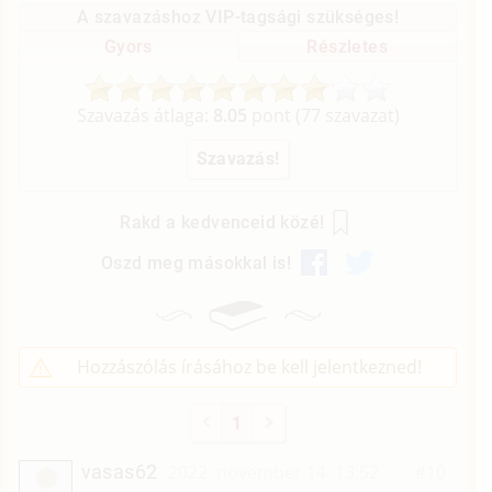
A szavazáshoz VIP-tagsági szükséges!
Gyors
Részletes
Szavazás átlaga:
8.05
pont (
77
szavazat)
Rakd a kedvenceid közé!
Oszd meg másokkal is!
Hozzászólás írásához be kell jelentkezned!
1
vasas62
2022. november 14. 13:52
#10