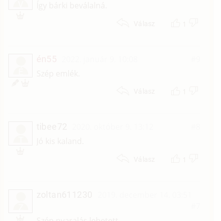
V
Így bárki beválalná.
1
Válasz
én55
2022. január 9. 10:08
#9
É
Szép emlék.
1
Válasz
tibee72
2020. október 9. 13:12
#8
T
Jó kis kaland.
1
Válasz
zoltan611230
2019. december 14. 03:51
#7
Z
Szép nyaralás lehetett.