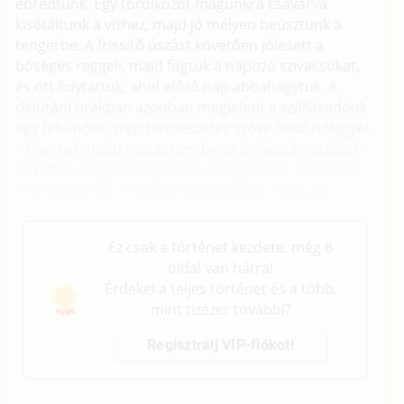
ébredtünk. Egy törölközőt magunkra csavarva
kisétáltunk a vízhez, majd jó mélyen beúsztunk a
tengerbe. A frissítő úszást követően jólesett a
bőséges reggeli, majd fogtuk a napozó szivacsokat,
és ott folytattuk, ahol előző nap abbahagytuk. A
délutáni órákban azonban megjelent a szállásadónk
egy feltűnően szép természetes szőke fiatal hölggyel.
– Gyertek, hadd mutassam be az új lakótársatokat! –
hallottuk meg vendéglátónk hangját már messziről.
A fürdőlepedőt magunkra kapva odasétáltunk
hozzájuk.
Ez csak a történet kezdete, még 8
oldal van hátra!
Érdekel a teljes történet és a több,
mint tízezer további?
Regisztrálj VIP-fiókot!