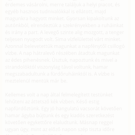
érdemes vásárolni, merre találjuk a helyi piacot, és
egyéb hasznos tudnivalókkal is ellátott, majd
magunkra hagyott minket. Gyorsan kipakoltunk az
autónkból, elrendeztük a szekrényekben a ruháinkat
és irány a part. A levegő szinte alig mozgott, a tenger
teljesen nyugodt volt. Sima vízfelülettel várt minket.
Azonnal belevetettük magunkat a napfénytől csillogó
vízbe. A nap hátralevő részében átadtuk magunkat
az édes pihenésnek. Úsztuk, napoztunk és mivel a
strandolóktól viszonylag távol voltunk, hamar
megszabadultunk a fürdőruháinktól is. A vízbe is
meztelenül mentük már be.
Kellemes volt a nap által felmelegített testünket
lehűteni az áttetsző kék vízben. Késő estig
napfürdőztünk. Egy jó hangulatú vacsorát követően
hamar ágyba bújtunk és egy kiadós szeretkezést
követően egykettőre elaludtunk. Másnap reggel
ugyan úgy, mint az előző napon szép tiszta időre