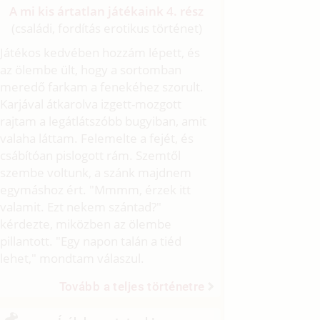
A mi kis ártatlan játékaink 4. rész
(családi, fordítás erotikus történet)
Játékos kedvében hozzám lépett, és
az ölembe ült, hogy a sortomban
meredő farkam a fenekéhez szorult.
Karjával átkarolva izgett-mozgott
rajtam a legátlátszóbb bugyiban, amit
valaha láttam. Felemelte a fejét, és
csábítóan pislogott rám. Szemtől
szembe voltunk, a szánk majdnem
egymáshoz ért. "Mmmm, érzek itt
valamit. Ezt nekem szántad?"
kérdezte, miközben az ölembe
pillantott. "Egy napon talán a tiéd
lehet," mondtam válaszul.
Tovább a teljes történetre