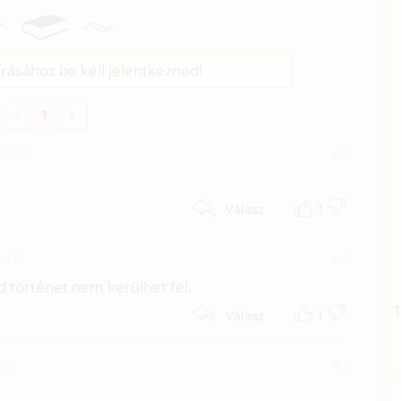
rásához be kell jelentkezned!
1
14:02
#5
1
Válasz
:13
#4
d történet nem kerülhet fel.
1
Válasz
57
#3