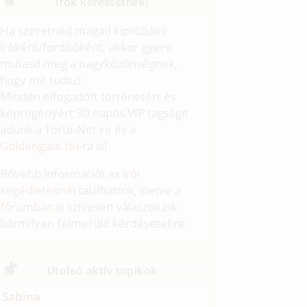
Írók kerestetnek!
Ha szeretnéd magad kipróbálni
íróként/fordítóként, akkor gyere,
mutasd meg a nagyközönségnek,
hogy mit tudsz!
Minden elfogadott történetért és
képregényért 30 napos VIP tagságit
adunk a Törté-Net-re és a
Goldengate.hu
-ra is!
Bővebb információt az
írói
segédleteknél
találhattok, illetve a
fórumban
is szívesen válaszolunk
bármilyen felmerülő kérdésetekre.
Utolsó aktív topikok
Sabina