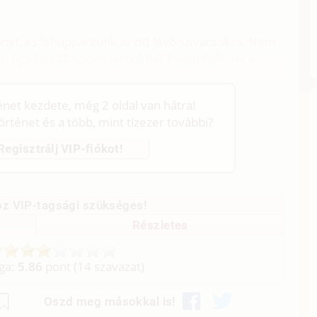
anyt, és lehuppantunk az ott lévő szivacsokra. Nem
en egy kisebb sportcsarnoknak használták, de a
a tekintetétől.
ténet kezdete, még 2 oldal van hátra!
történet és a több, mint tízezer további?
Regisztrálj VIP-fiókot!
z VIP-tagsági szükséges!
Részletes
aga:
5.86
pont (
14
szavazat)
Oszd meg másokkal is!