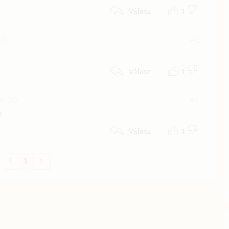
1
Válasz
56
#2
1
Válasz
00:00
#1
?
1
Válasz
1