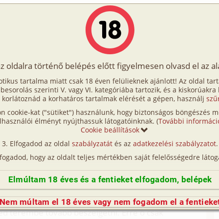
Írók
Tölts fel Te is!
Címkék
Kereső
VIP
Egyéb
az oldalra történő belépés előtt figyelmesen olvasd el az a
éjszaka
otikus tartalma miatt csak 18 éven felülieknek ajánlott! Az oldal tar
lt éjszaka
t besorolás szerinti V. vagy VI. kategóriába tartozik, és a kiskorúakra
 korlátoznád a korhatáros tartalmak elérését a gépen, használj
szű
n cookie-kat ("sütiket") használunk, hogy biztonságos böngészés me
 Mint mindig a 2 legjobb haverommal indultunk neki
lhasználói élményt nyújthassuk látogatóinknak. (
További informáci
 A program erre a napra egy közeli bulizó helyen
Cookie beállítások
lna, hogy az éjszaka ennyire jól sikerül majd
Elfogadod az oldal
szabályzatát
és az
adatkezelési szabályzatot
.
ikor beértünk a terembe, a buli java már
lfogadod, hogy az oldalt teljes mértékben saját felelősségedre látog
gy ismeretlen arcot pillantottam meg. Egy magas,
gytól, hogy megismerjem közelebbről is, így hát oda
Elmúltam 18 éves és a fentieket elfogadom, belépek
 ő nagyon kedvesen fogadott. Már pár órája
gos zenétől alig értettük egymás szavait, ezért azt
Nem múltam el 18 éves vagy nem fogadom el a fentieke
éd terembe tovább beszélgetni. Erre ő csak