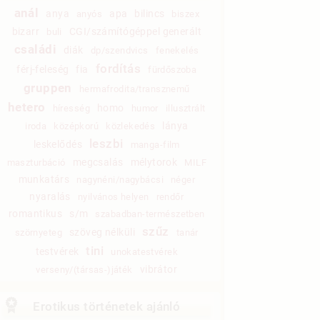
anál
anya
apa
bilincs
anyós
biszex
bizarr
CGI/számítógéppel generált
buli
családi
diák
dp/szendvics
fenekelés
fordítás
férj-feleség
fia
fürdőszoba
gruppen
hermafrodita/transznemű
hetero
homo
híresség
humor
illusztrált
lánya
iroda
középkorú
közlekedés
leszbi
leskelődés
manga-film
megcsalás
mélytorok
maszturbáció
MILF
munkatárs
nagynéni/nagybácsi
néger
nyaralás
nyilvános helyen
rendőr
romantikus
s/m
szabadban-természetben
szűz
szöveg nélküli
szörnyeteg
tanár
tini
testvérek
unokatestvérek
vibrátor
verseny/(társas-)játék
Erotikus történetek ajánló