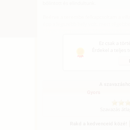
bólintott és elindultunk.
Beérve a terembe felkapcsoltam a vill
épp a legszebb hely volt, mert régebb
célnak épp megfelelt. Majd elolvadtam 
Ez csak a tör
Érdekel a teljes 
A szavazásho
Gyors
Szavazás átl
Rakd a kedvenceid közé!