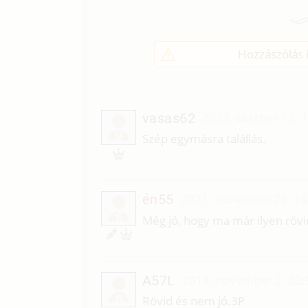
Hozzászólás í
vasas62
2022. október 12. 
V
Szép egymásra talállás.
én55
2021. november 23. 10
É
Még jó, hogy ma már ilyen rövi
A57L
2018. november 2. 03:
A
Rövid és nem jó.3P