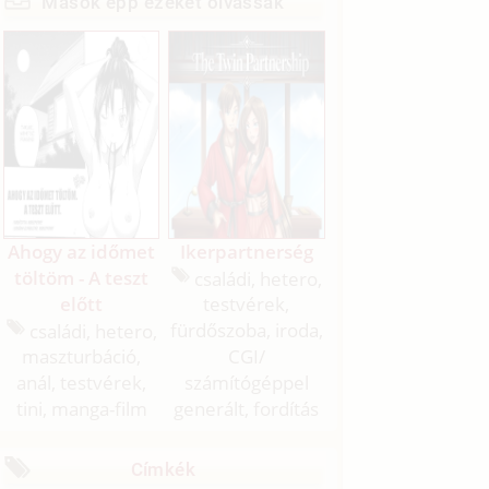
Mások épp ezeket olvassák
Ahogy az időmet
Ikerpartnerség
töltöm - A teszt
családi, hetero,
előtt
testvérek,
családi, hetero,
fürdőszoba, iroda,
maszturbáció,
CGI/
anál, testvérek,
számítógéppel
tini, manga-film
generált, fordítás
Címkék