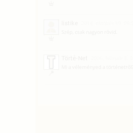
listike
2014. október 19. 08:
L
Szép, csak nagyon rövid.
Törté-Net
2005. február 8. 
Mi a véleményed a történetről