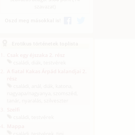
szavazat)
Oszd meg másokkal is!
Erotikus történetek toplista
Csak egy éjszaka 2. rész
családi, diák, testvérek
A fiatal Kakas Árpád kalandjai 2.
rész
családi, anál, diák, katona,
nagyapa/
nagyanya, szomszéd,
tanár, nyaralás, szilveszter
Szelfi
családi, testvérek
Mappa
családi, testvérek, tini