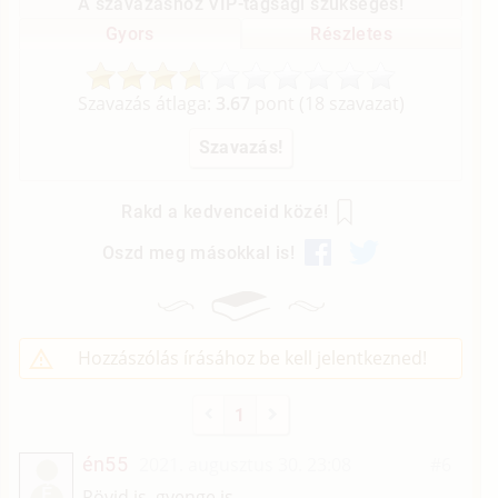
A szavazáshoz VIP-tagsági szükséges!
Gyors
Részletes
Szavazás átlaga:
3.67
pont (
18
szavazat)
Rakd a kedvenceid közé!
Oszd meg másokkal is!
Hozzászólás írásához be kell jelentkezned!
1
én55
2021. augusztus 30. 23:08
#6
É
Rövid is, gyenge is.