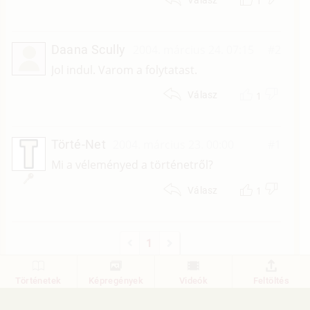
1
Daana Scully
2004. március 24. 07:15
#2
Jol indul. Varom a folytatast.
1
Válasz
Törté-Net
2004. március 23. 00:00
#1
Mi a véleményed a történetről?
1
Válasz
1
Történetek
Képregények
Videók
Feltöltés