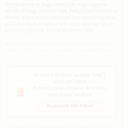
mondhatnám el, hogy értem halt meg? Úgysem
hinnék el, hogy jó ember volt. Pedig megmentette az
életem. Vajon tudatosan tette? Szeretett? Vagy csak
a pillanat elvakult reflexe volt, hogy elém ugrott, és
felfogta a golyókat. BUMM-BUMM-BUMM.
Aztán a vér, ami az arcomra, ruhámra fröcskölt, és
végül a golyók, ahogy kibukkantak a testéből, és az
égető fájdalom az én mellkasomban. Mindez
másodpercek alatt.
Ez csak a történet kezdete, még 2
oldal van hátra!
Érdekel a teljes történet és a több,
mint tízezer további?
Regisztrálj VIP-fiókot!