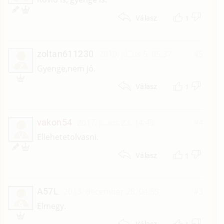
1
Válasz
zoltan611230
2019. július 5. 05:37
#5
Z
Gyenge,nem jó.
1
Válasz
vakon54
2017. július 23. 14:45
#4
V
Ellehetetolvasni.
1
Válasz
A57L
2013. december 28. 04:59
#3
A
Elmegy.
Válasz