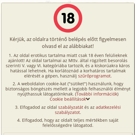
Főoldal
/
Történetek
/
Hetero
/
Kettétört álmok - február 19
Történetek
Kettétört álmok - február 19
Képregények
Kérjük, az oldalra történő belépés előtt figyelmesen
Filmek
olvasd el az alábbiakat!
hetero
Írók
Lylloo
Az oldal erotikus tartalma miatt csak 18 éven felülieknek
ajánlott! Az oldal tartalmai az Mttv. által rögzített besorolás
Tölts
szerinti V. vagy VI. kategóriába tartozik, és a kiskorúakra káros
Címkék
hatással lehetnek. Ha korlátoznád a korhatáros tartalmak
Szavazás átlaga:
3.67
pont (
18
szavazat)
fel
elérését a gépen, használj
szűrőprogramot
.
Kereső
Megjelenés:
2004. március 23.
A weboldalon cookie-kat ("sütiket") használunk, hogy
Te
Hossz:
3 366 karakter
biztonságos böngészés mellett a legjobb felhasználói élményt
VIP
nyújthassuk látogatóinknak. (
További információk
)
Elolvasva:
1 577 alkalommal
is!
Cookie beállítások
Fórum
Elfogadod az oldal
szabályzatát
és az
adatkezelési
Előszó. Napló ez, kérem, szürrealisztikus, helyenként
szabályzatot
.
Versenyeink
igaz, bár a valóságtól jócskán elrugaszkodott.
Elfogadod, hogy az oldalt teljes mértékben saját
Érzékeny témákat boncolgat, ez az első nap, persze,
Ügyfélszolgálat
felelősségedre látogatod.
folytatásos lesz. Sok minden megtörtént belőle, a
Írói segédletek