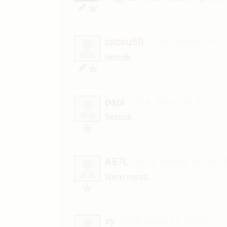
cscsu50
2016. október 31. 
C
tetszik
papi
2014. május 24. 05:55
P
Tetszik
A57L
2014. február 14. 05:2
A
Nem rossz.
xy
2008. április 11. 00:08