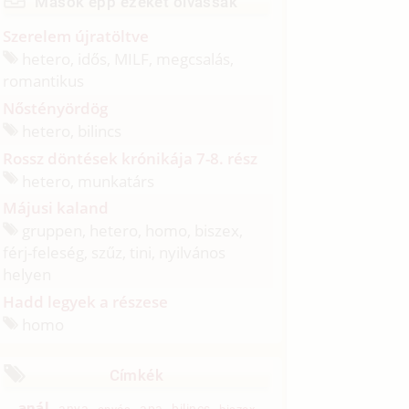
Mások épp ezeket olvassák
Szerelem újratöltve
hetero, idős, MILF, megcsalás,
romantikus
Nőstényördög
hetero, bilincs
Rossz döntések krónikája 7-8. rész
hetero, munkatárs
Májusi kaland
gruppen, hetero, homo, biszex,
férj-feleség, szűz, tini, nyilvános
helyen
Hadd legyek a részese
homo
Címkék
anál
anya
apa
bilincs