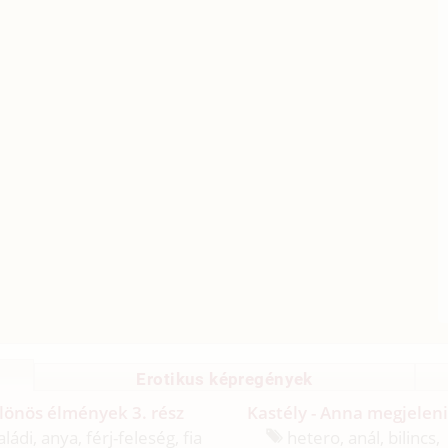
Erotikus képregények
lönös élmények 3. rész
Kastély - Anna megjelen
ládi, anya, férj-feleség, fia
hetero, anál, bilincs,