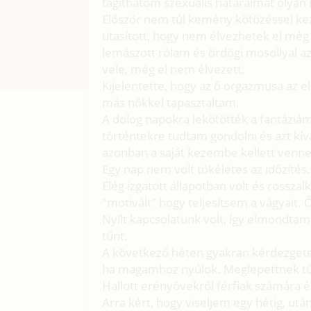
tágíthatom szexuális határaimat olya
Először nem túl kemény kötözéssel kez
utasított, hogy nem élvezhetek el még
lemászott rólam és ördögi mosollyal az
vele, még el nem élvezett.
Kijelentette, hogy az ő orgazmusa az e
más nőkkel tapasztaltam.
A dolog napokra lekötötték a fantáziá
történtekre tudtam gondolni és azt kí
azonban a saját kezembe kellett venne
Egy nap nem volt tökéletes az időzítés
Elég izgatott állapotban volt és rossz
"motivált" hogy teljesítsem a vágyait. Ő
Nyílt kapcsolatunk volt, így elmondtam
tűnt.
A következő héten gyakran kérdezgetet
ha magamhoz nyúlok. Meglepettnek tűn
Hallott erényövekről férfiak számára 
Arra kért, hogy viseljem egy hétig, ut