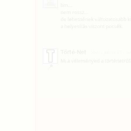
hm...
nem rossz...
de lehetnének változatosabb kí
a helyesírás viszont pocsék.
Törté-Net
2007. július 25. 0
Mi a véleményed a történetről