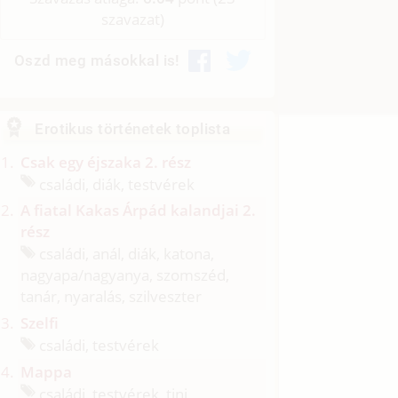
szavazat)
Oszd meg másokkal is!
Erotikus történetek toplista
Csak egy éjszaka 2. rész
családi, diák, testvérek
A fiatal Kakas Árpád kalandjai 2.
rész
családi, anál, diák, katona,
nagyapa/
nagyanya, szomszéd,
tanár, nyaralás, szilveszter
Szelfi
családi, testvérek
Mappa
családi, testvérek, tini