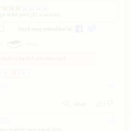
aga:
6.04
pont (
23
szavazat)
Oszd meg másokkal is!
rásához be kell jelentkezned!
1
8:21
#7
1
Válasz
9:29
#6
kora marhát nem sokat látni.