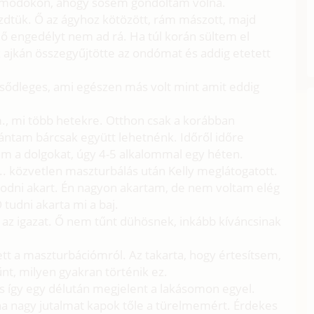
n módokon, ahogy sosem gondoltam volna.
dtük. Ő az ágyhoz kötözött, rám mászott, majd
 ő engedélyt nem ad rá. Ha túl korán sültem el
 ajkán összegyűjtötte az ondómat és addig etetett
lsődleges, ami egészen más volt mint amit eddig
m., mi több hetekre. Otthon csak a korábban
vántam bárcsak együtt lehetnénk. Időről időre
m a dolgokat, úgy 4-5 alkalommal egy héten.
... közvetlen maszturbálás után Kelly meglátogatott.
alkodni akart. Én nagyon akartam, de nem voltam elég
 tudni akarta mi a baj.
 az igazat. Ő nem tűnt dühösnek, inkább kíváncsinak
t a maszturbációmról. Az takarta, hogy értesítsem,
t, milyen gyakran történik ez.
és így egy délután megjelent a lakásomon egyel.
ána nagy jutalmat kapok tőle a türelmemért. Érdekes