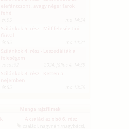
elefántcsont, avagy néger farok
fehé
én55
ma 14:54
Szilánkok 5. rész - Milf feleség tini
fiúval
én55
ma 14:31
Szilánkok 4. rész - Leszedálták a
feleségem
vasas62
2024. július 4. 14:39
Szilánkok 3. rész - Ketten a
nejemben
én55
ma 13:59
Manga rajzfilmek
ik
A család az első 6. rész
családi, nagynéni/
nagybácsi,