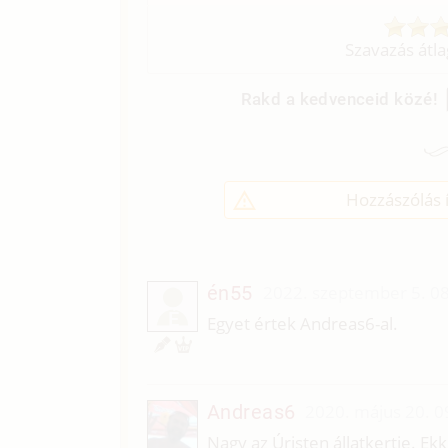
Szavazás átl
Rakd a kedvenceid közé!
Hozzászólás í
én55
2022. szeptember 5. 0
É
Egyet értek Andreas6-al.
Andreas6
2020. május 20. 0
Nagy az Úristen állatkertje. Ek