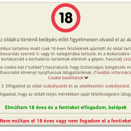
Írók
Tölts fel Te is!
Címkék
Kereső
VIP
Egyéb
az oldalra történő belépés előtt figyelmesen olvasd el az a
bet akarok
otikus tartalma miatt csak 18 éven felülieknek ajánlott! Az oldal tar
öbbet akarok
t besorolás szerinti V. vagy VI. kategóriába tartozik, és a kiskorúakra
 korlátoznád a korhatáros tartalmak elérését a gépen, használj
szű
n cookie-kat ("sütiket") használunk, hogy biztonságos böngészés me
Fordítás
lhasználói élményt nyújthassuk látogatóinknak. (
További informáci
deti író: chazbelt
Cookie beállítások
Elfogadod az oldal
szabályzatát
és az
adatkezelési szabályzatot
.
lfogadod, hogy az oldalt teljes mértékben saját felelősségedre látog
 egyben volt első találkozásom a női dominanciával.
Elmúltam 18 éves és a fentieket elfogadom, belépek
csit túl sokszor voltam begerjedve, ami elég nagy
Nem múltam el 18 éves vagy nem fogadom el a fentieke
 szexuálisan, de Kelly megmutatta, hogyan