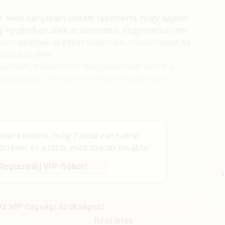
z övön kénytelen voltam felismerni, hogy bajban
gy nyugodtan üljek az övemben. Kegyetlenül rám
dozni kezdtek az égész testemen, masszírozott és
ezárta az övet.
 nyalnom, miközben ő lovaglópálcával ütötte a
savargatta, miközben a farkam fájdalmasan
.
áltam. Kértem, hogy eresszen szabadon. Ő csak
 nevetett.
ténet kezdete, még 7 oldal van hátra!
történet és a több, mint tízezer további?
Regisztrálj VIP-fiókot!
z VIP-tagsági szükséges!
Részletes