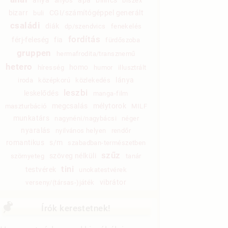
anyós
biszex
bizarr
CGI/számítógéppel generált
buli
családi
diák
dp/szendvics
fenekelés
fordítás
férj-feleség
fia
fürdőszoba
gruppen
hermafrodita/transznemű
hetero
homo
híresség
humor
illusztrált
lánya
iroda
középkorú
közlekedés
leszbi
leskelődés
manga-film
megcsalás
mélytorok
maszturbáció
MILF
munkatárs
nagynéni/nagybácsi
néger
nyaralás
nyilvános helyen
rendőr
romantikus
s/m
szabadban-természetben
szűz
szöveg nélküli
szörnyeteg
tanár
tini
testvérek
unokatestvérek
vibrátor
verseny/(társas-)játék
Írók kerestetnek!