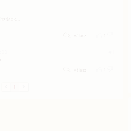
nzások...
1
Válasz
0:00
#1
?
1
Válasz
1