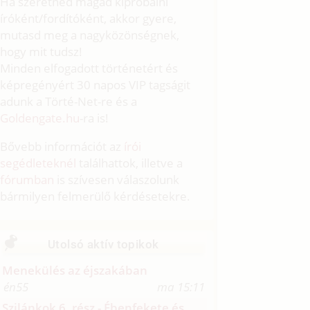
Ha szeretnéd magad kipróbálni
íróként/fordítóként, akkor gyere,
mutasd meg a nagyközönségnek,
hogy mit tudsz!
Minden elfogadott történetért és
képregényért 30 napos VIP tagságit
adunk a Törté-Net-re és a
Goldengate.hu
-ra is!
Bővebb információt az
írói
segédleteknél
találhattok, illetve a
fórumban
is szívesen válaszolunk
bármilyen felmerülő kérdésetekre.
Utolsó aktív topikok
Menekülés az éjszakában
én55
ma 15:11
Szilánkok 6. rész - Ébenfekete és