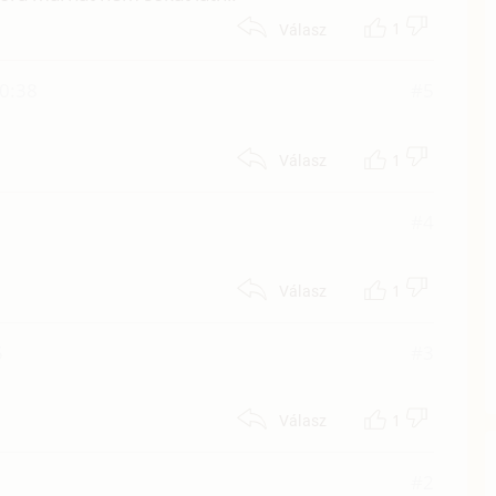
1
Válasz
00:38
#5
1
Válasz
#4
1
Válasz
5
#3
1
Válasz
#2