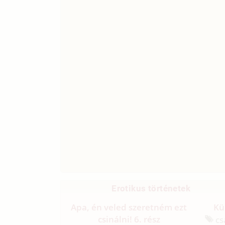
Erotikus történetek
Apa, én veled szeretném ezt
Kü
csinálni! 6. rész
csa