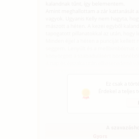
kalandnak tűnt, így belementem.
Amint meghallottam a zár kattanását a
vagyok. Ugyanis Kelly nem hagyta, ho
mászott a héten. A kezei egyből kalan
tapogatott pillanatokkal az után, hogy l
Minden éjjel a héten a punciját kellett
seggem. Lenyúlt és a mellbimbóimat c
könyörgött a szabadulásért börtönéből
4 nap és éjszaka után elkeseredetté v
egyre jobban izgatott. Könyörögtem. Ő
Ez csak a tör
Érdekel a teljes 
A szavazásho
Gyors