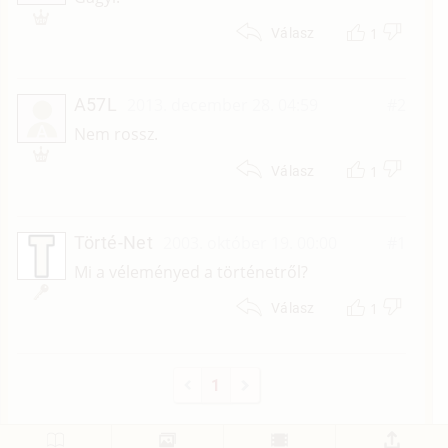
1
Válasz
A57L
2013. december 28. 04:59
#2
A
Nem rossz.
1
Válasz
Törté-Net
2003. október 19. 00:00
#1
Mi a véleményed a történetről?
1
Válasz
1