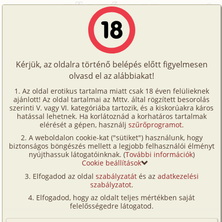
Főoldal
/
Történetek
/
Gruppen
/
Nejem barátnője
Történetek
Nejem barátnője
Képregények
Kérjük, az oldalra történő belépés előtt figyelmesen
Filmek
olvasd el az alábbiakat!
gruppen
Írók
Ismeretlen
Az oldal erotikus tartalma miatt csak 18 éven felülieknek
ajánlott! Az oldal tartalmai az Mttv. által rögzített besorolás
Tölts
szerinti V. vagy VI. kategóriába tartozik, és a kiskorúakra káros
Címkék
hatással lehetnek. Ha korlátoznád a korhatáros tartalmak
Szavazás átlaga:
5.86
pont (
56
szavazat)
fel
elérését a gépen, használj
szűrőprogramot
.
Kereső
Megjelenés:
2003. október 19.
A weboldalon cookie-kat ("sütiket") használunk, hogy
Te
Hossz:
3 249 karakter
biztonságos böngészés mellett a legjobb felhasználói élményt
VIP
nyújthassuk látogatóinknak. (
További információk
)
Elolvasva:
5 729 alkalommal
is!
Cookie beállítások
Fórum
Elfogadod az oldal
szabályzatát
és az
adatkezelési
Leírom nektek, életem (eddig) legemlékezetesebb
szabályzatot
.
Versenyeink
sztoriját:
Elfogadod, hogy az oldalt teljes mértékben saját
Egy hétégén, a nejem bulizott a barátnőivel. Hajnal 2
Ügyfélszolgálat
felelősségedre látogatod.
körül kulcscsörgés és megérkezett a drágám és az
Írói segédletek