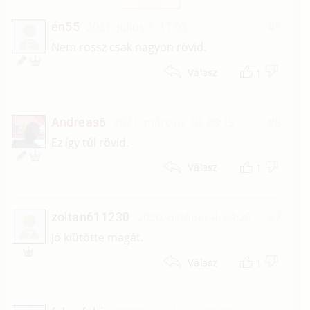
én55
2021. július 1. 17:03
#9
É
Nem rossz csak nagyon rövid.
1
Válasz
Andreas6
2021. március 10. 08:15
#8
Ez így túl rövid.
1
Válasz
zoltan611230
2020. október 4. 04:20
#7
Z
Jó kiütötte magát.
1
Válasz