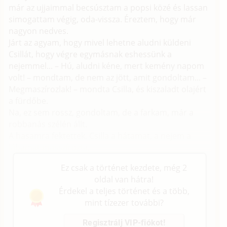
már az ujjaimmal becsúsztam a popsi közé és lassan
simogattam végig, oda-vissza. Éreztem, hogy már
nagyon nedves.
Járt az agyam, hogy mivel lehetne aludni küldeni
Csillát, hogy végre egymásnak eshessünk a
nejemmel... – Hú, aludni kéne, mert kemény napom
volt! – mondtam, de nem az jött, amit gondoltam... –
Megmaszírozlak! – mondta Csilla, és kiszaladt olajért
a fürdőbe.
Na, ez sem rossz, gondoltam, de a farkam, már a
robbanás szélén állt.
A hasamra fektettek. Csilla a hátamat, a nejem a
lábamat masszírozta.
Ez csak a történet kezdete, még 2
oldal van hátra!
Érdekel a teljes történet és a több,
mint tízezer további?
Regisztrálj VIP-fiókot!