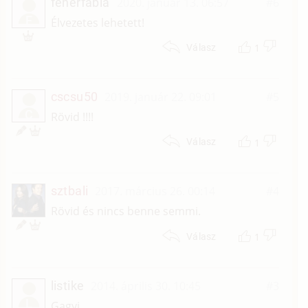
feherfabia
2020. január 13. 06:57
#6
F
Élvezetes lehetett!
1
Válasz
cscsu50
2019. január 22. 09:01
#5
C
Rövid !!!!
1
Válasz
sztbali
2017. március 26. 00:14
#4
Rövid és nincs benne semmi.
1
Válasz
listike
2014. április 30. 10:45
#3
L
Gagyi.