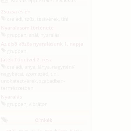
Mások épp ezeket olvassák
Zsuzsa és én
családi, szűz, testvérek, tini
Nyaralásom története
gruppen, anál, nyaralás
Az első közös nyaralásunk 1. napja
gruppen
Játék Tündivel 2. rész
családi, anya, lánya, nagynéni/
nagybácsi, szomszéd, tini,
unokatestvérek, szabadban-
természetben
Nyaralás
gruppen, vibrátor
Címkék
anál
anya
apa
bilincs