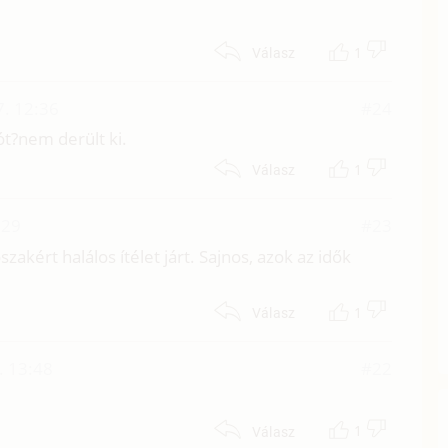
1
Válasz
7. 12:36
#24
ót?nem derült ki.
1
Válasz
:29
#23
zakért halálos ítélet járt. Sajnos, azok az idők
1
Válasz
. 13:48
#22
1
Válasz