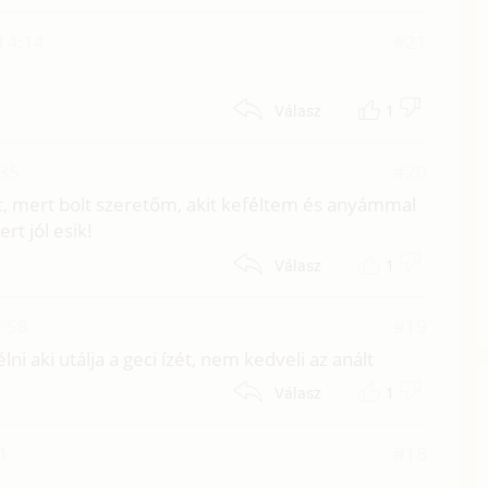
 14:14
#21
1
Válasz
:35
#20
, mert bolt szeretőm, akit keféltem és anyámmal
t jól esik!
1
Válasz
5:58
#19
ni aki utálja a geci ízét, nem kedveli az anált
1
Válasz
1
#18