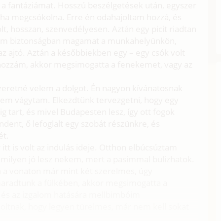
 a fantáziámat. Hosszú beszélgetések után, egyszer
 ha megcsókolna. Erre én odahajoltam hozzá, és
lt, hosszan, szenvedélyesen. Aztán egy picit riadtan
tem biztonságban magamat a munkahelyünkön,
az ajtó. Aztán a későbbiekben egy – egy csók volt
t hozzám, akkor megsimogatta a fenekemet, vagy az
y szeretné velem a dolgot. Én nagyon kívánatosnak
nem vágytam. Elkezdtünk tervezgetni, hogy egy
 tart, és mivel Budapesten lesz, így ott fogok
dent, ő lefoglalt egy szobát részünkre, és
ét.
tt is volt az indulás ideje. Otthon elbúcsúztam
 milyen jó lesz nekem, mert a pasimmal bulizhatok.
án a vonaton már mint két szerelmes, úgy
maradtunk a fülkében, akkor megsimogatta a
, és az izgalom hatására mellbimbóim
tnak, hogy legyen türelmes, már nem kell sokat