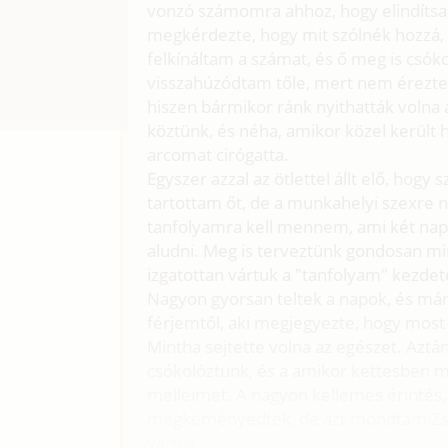
vonzó számomra ahhoz, hogy elindítsa
megkérdezte, hogy mit szólnék hozzá,
felkínáltam a számat, és ő meg is csóko
visszahúzódtam tőle, mert nem érez
hiszen bármikor ránk nyithatták volna 
köztünk, és néha, amikor közel kerül
arcomat cirógatta.
Egyszer azzal az ötlettel állt elő, hog
tartottam őt, de a munkahelyi szexre 
tanfolyamra kell mennem, ami két napig
aludni. Meg is terveztünk gondosan min
izgatottan vártuk a "tanfolyam" kezdet
Nagyon gyorsan teltek a napok, és már i
férjemtől, aki megjegyezte, hogy most
Mintha sejtette volna az egészet. Azt
csókolóztunk, és a amikor kettesben 
melleimet. A nagyon kellemes érintés
megkeményedtek, de azt mondtam Zsol
várnia.