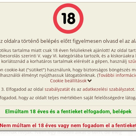
Írók
Tölts fel Te is!
Címkék
Kereső
VIP
Egyéb
az oldalra történő belépés előtt figyelmesen olvasd el az a
saltam a férjem
otikus tartalma miatt csak 18 éven felülieknek ajánlott! Az oldal tar
ltam a férjem
t besorolás szerinti V. vagy VI. kategóriába tartozik, és a kiskorúakra
 korlátoznád a korhatáros tartalmak elérését a gépen, használj
szű
n cookie-kat ("sütiket") használunk, hogy biztonságos böngészés me
tam, amikor a történet megesett. Akkor már több
lhasználói élményt nyújthassuk látogatóinknak. (
További informáci
emmel, és volt két gyermekem is. A szülések
Cookie beállítások
melleimen meglátszott a szoptatás: mindkettő
Elfogadod az oldal
szabályzatát
és az
adatkezelési szabályzatot
.
senek nagy melleim, de a férjemnek és a
lfogadod, hogy az oldalt teljes mértékben saját felelősségedre látog
ípőm is picit szélesebb az átlagnál, de ez inkább
het azt mondani, hogy nagy a hátsóm.
Elmúltam 18 éves és a fentieket elfogadom, belépek
yon szeretett ő is. De volt egy kollégám, akivel
 nem a hétköznapok problémáiról beszélgettünk,
Nem múltam el 18 éves vagy nem fogadom el a fentieke
soltnak hívják. Nem egy modell alkat ő sem, de elég