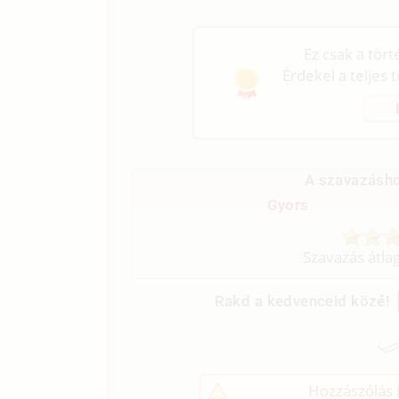
Mikor megérkeztünk a szobánkba, ledő
Ez csak a tör
Érdekel a teljes 
A szavazásho
Gyors
Szavazás átla
Rakd a kedvenceid közé!
Hozzászólás í