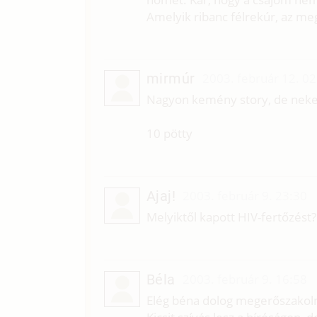
Amelyik ribanc félrekúr, az me
mirmúr
2003. február 12. 02
Nagyon kemény story, de nekem
10 pötty
Ajaj!
2003. február 9. 23:30
Melyiktől kapott HIV-fertőzést?
Béla
2003. február 9. 16:58
Elég béna dolog megerőszakolni