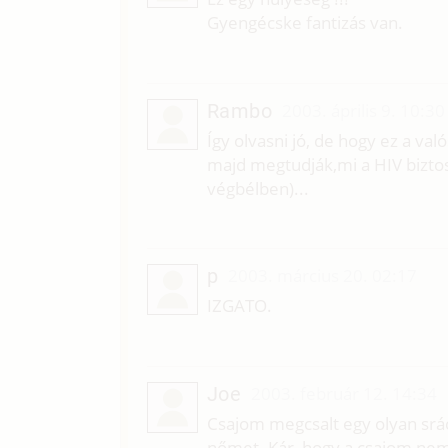
Gyengécske fantizás van.
Rambo
2003. április 9. 10:30
Így olvasni jó, de hogy ez a v
majd megtudják,mi a HIV biztos
végbélben)...
p
2003. március 20. 02:17
IZGATO.
Joe
2003. február 12. 14:34
Csajom megcsalt egy olyan srá
nőmet. Kár, hogy a csajom nem