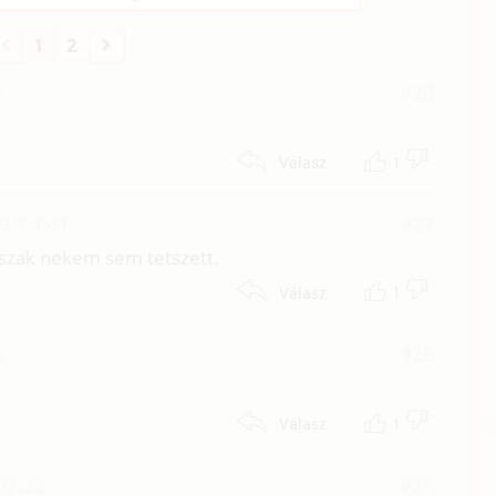
1
2
7
#28
1
Válasz
9. 04:41
#27
őszak nekem sem tetszett.
1
Válasz
5
#26
1
Válasz
 07:22
#25