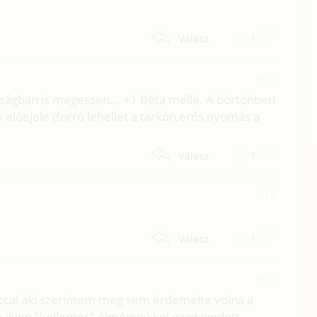
1
Válasz
#17
alóságban is megessen... +1 Béta mellé. A börtönben
 előejele (forró lehellet a tarkón,erős nyomás a
1
Válasz
#16
1
Válasz
#15
ccal aki szerintem meg sem érdemelte volna a
 ilyen "kellemes" élményekkel gazdagodott.