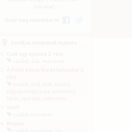
szavazat)
Oszd meg másokkal is!
Erotikus történetek toplista
Csak egy éjszaka 2. rész
családi, diák, testvérek
A fiatal Kakas Árpád kalandjai 2.
rész
családi, anál, diák, katona,
nagyapa/
nagyanya, szomszéd,
tanár, nyaralás, szilveszter
Szelfi
családi, testvérek
Mappa
családi, testvérek, tini