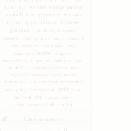
anyós
biszex
bizarr
CGI/számítógéppel generált
buli
családi
diák
dp/szendvics
fenekelés
fordítás
férj-feleség
fia
fürdőszoba
gruppen
hermafrodita/transznemű
hetero
homo
híresség
humor
illusztrált
lánya
iroda
középkorú
közlekedés
leszbi
leskelődés
manga-film
megcsalás
mélytorok
maszturbáció
MILF
munkatárs
nagynéni/nagybácsi
néger
nyaralás
nyilvános helyen
rendőr
romantikus
s/m
szabadban-természetben
szűz
szöveg nélküli
szörnyeteg
tanár
tini
testvérek
unokatestvérek
vibrátor
verseny/(társas-)játék
Írók kerestetnek!