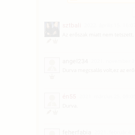
sztbali
2022. április 15. 16:0
Az erőszak miatt nem tetszett.
angel234
2021. november 2
A
Durva megcsalás volt,ez az er
én55
2021. március 25. 09:0
É
Durva.
feherfabia
2021. február 4.