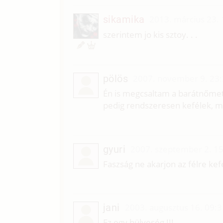
sikamika
2013. március 23.
szerintem jo kis sztoy. . .
pölös
2007. november 9. 23
Én is megcsaltam a barátnőmet
pedig rendszeresen kefélek, mer
gyuri
2007. szeptember 2. 1
Faszság ne akarjon az félre kefél
jani
2003. augusztus 16. 09:3
Ez egy hülyeség !!!