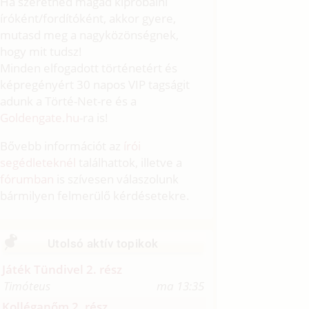
Ha szeretnéd magad kipróbálni
íróként/fordítóként, akkor gyere,
mutasd meg a nagyközönségnek,
hogy mit tudsz!
Minden elfogadott történetért és
képregényért 30 napos VIP tagságit
adunk a Törté-Net-re és a
Goldengate.hu
-ra is!
Bővebb információt az
írói
segédleteknél
találhattok, illetve a
fórumban
is szívesen válaszolunk
bármilyen felmerülő kérdésetekre.
Utolsó aktív topikok
Játék Tündivel 2. rész
Timóteus
ma 13:35
Kolléganőm 2. rész