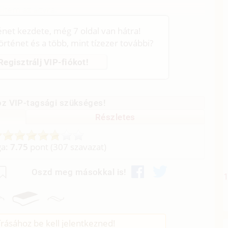
ltem az ágyra.
ténet kezdete, még 7 oldal van hátra!
történet és a több, mint tízezer további?
Regisztrálj VIP-fiókot!
z VIP-tagsági szükséges!
Részletes
ga:
7.75
pont (
307
szavazat)
Oszd meg másokkal is!
rásához be kell jelentkezned!