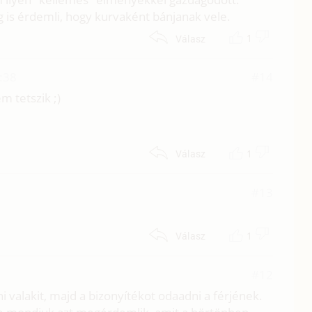
g is érdemli, hogy kurvaként bánjanak vele.
1
Válasz
:38
#14
 tetszik ;)
1
Válasz
#13
1
Válasz
#12
 valakit, majd a bizonyítékot odaadni a férjének.