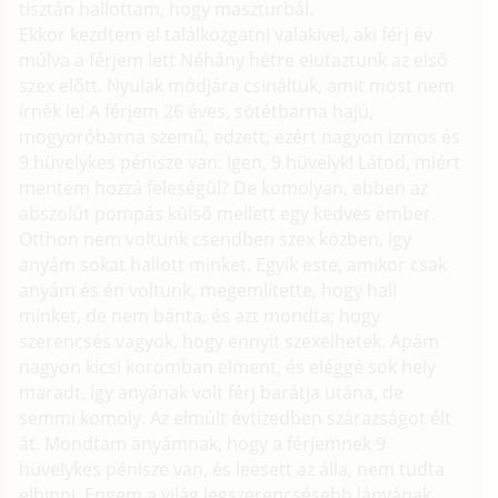
tisztán hallottam, hogy maszturbál.
Ekkor kezdtem el találkozgatni valakivel, aki férj év
múlva a férjem lett Néhány hétre elutaztunk az első
szex előtt. Nyulak módjára csináltuk, amit most nem
írnék le! A férjem 26 éves, sötétbarna hajú,
mogyoróbarna szemű, edzett, ezért nagyon izmos és
9 hüvelykes pénisze van. Igen, 9 hüvelyk! Látod, miért
mentem hozzá feleségül? De komolyan, ebben az
abszolút pompás külső mellett egy kedves ember.
Otthon nem voltunk csendben szex közben, így
anyám sokat hallott minket. Egyik este, amikor csak
anyám és én voltunk, megemlítette, hogy hall
minket, de nem bánta, és azt mondta; hogy
szerencsés vagyok, hogy ennyit szexelhetek. Apám
nagyon kicsi koromban elment, és eléggé sok hely
maradt, így anyának volt férj barátja utána, de
semmi komoly. Az elmúlt évtizedben szárazságot élt
át. Mondtam anyámnak, hogy a férjemnek 9
hüvelykes pénisze van, és leesett az álla, nem tudta
elhinni. Engem a világ legszerencsésebb lányának