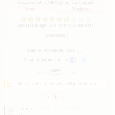
A szavazáshoz VIP-tagsági szükséges!
Gyors
Részletes
Szavazás átlaga:
7.14
pont (
108
szavazat)
Rakd a kedvenceid közé!
Oszd meg másokkal is!
Hozzászólás írásához be kell jelentkezned!
1
tibee72
2025. május 20. 15:08
#10