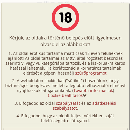
Főoldal
/
Történetek
/
Családi
/
Én, a férjem és az anyukám
Történetek
Én, a férjem és az anyukám
Képregények
Kérjük, az oldalra történő belépés előtt figyelmesen
Filmek
olvasd el az alábbiakat!
családi
,
anya
,
anyós
,
férj-feleség
,
lánya
,
vej
,
Írók
fordítás
Az oldal erotikus tartalma miatt csak 18 éven felülieknek
ajánlott! Az oldal tartalmai az Mttv. által rögzített besorolás
Tölts
sztbali
szerinti V. vagy VI. kategóriába tartozik, és a kiskorúakra káros
Címkék
hatással lehetnek. Ha korlátoznád a korhatáros tartalmak
fel
elérését a gépen, használj
szűrőprogramot
.
Szavazás átlaga:
7.14
pont (
108
szavazat)
Kereső
A weboldalon cookie-kat ("sütiket") használunk, hogy
Te
Megjelenés:
2025. május 14.
biztonságos böngészés mellett a legjobb felhasználói élményt
VIP
nyújthassuk látogatóinknak. (
További információk
)
Hossz:
9 810 karakter
is!
Cookie beállítások
Elolvasva:
3 030 alkalommal
Fórum
Elfogadod az oldal
szabályzatát
és az
adatkezelési
szabályzatot
.
(Minden résztvevő a képzelet szülötte (így nincs vérségi
Versenyeink
kapcsolat közöttük), a valósággal való bármilyen egyezés
Elfogadod, hogy az oldalt teljes mértékben saját
a véletlen műve.)
Ügyfélszolgálat
felelősségedre látogatod.
A férjemmel tizenévesek voltunk, amikor
Írói segédletek