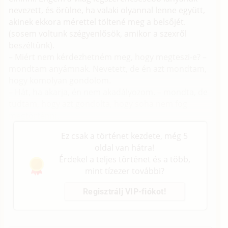
nevezett, és örülne, ha valaki olyannal lenne együtt,
akinek ekkora mérettel töltené meg a belsőjét.
(sosem voltunk szégyenlősök, amikor a szexről
beszéltünk).
– Miért nem kérdezhetném meg, hogy megteszi-e? –
mondtam anyámnak. Nevetett, de én azt mondtam,
hogy komolyan gondolom.
– Hát, ha akarja, én nem akadályozom. – mondta, de
tudtam, hogy azt gondolta, hogy soha nem fog
megtörténni.
Ez csak a történet kezdete, még 5
oldal van hátra!
Érdekel a teljes történet és a több,
mint tízezer további?
Regisztrálj VIP-fiókot!