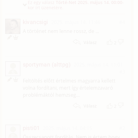
Ez egy válasz
Törté-Net
2025. május 14. 00:00
-
kor írt üzenetére.
kivancsigi
2025. május 14. 11:46
#4
A történet nem lenne rossz, de ...
2
Válasz
sportyman (alttpg)
2025. május 14. 11:01
#3
S
Feltöltés előtt értelmes magyarra kellett
volna fordítani, mert így értelemzavaró
problémáktól hemzseg...
2
Válasz
pisti01
2025. május 14. 04:15
#2
P
Összecsapott fordítàs. Nem is értem hogy