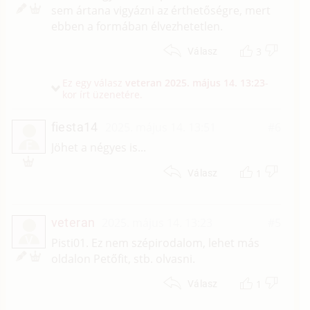
sem ártana vigyázni az érthetőségre, mert
ebben a formában élvezhetetlen.
3
Válasz
Ez egy válasz
veteran
2025. május 14. 13:23
-
kor írt üzenetére.
fiesta14
2025. május 14. 13:51
#6
F
Jöhet a négyes is...
1
Válasz
veteran
2025. május 14. 13:23
#5
V
Pisti01. Ez nem szépirodalom, lehet más
oldalon Petőfit, stb. olvasni.
1
Válasz