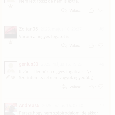
T
Nem lett rossz de nem is extra.
1
Válasz
Zoltan05
2025. május 16. 20:37
#9
Várom a négyes fogatot is
1
Válasz
genius33
2025. május 16. 19:29
#8
G
Kíváncsi lennék a nlgyes fogatra is. 🙂
Szerintem ezzel nem vagyok egyedül. ;)
1
Válasz
Andreas6
2025. május 16. 07:40
#7
Persze,hogy nem szépirodalom, de akkor