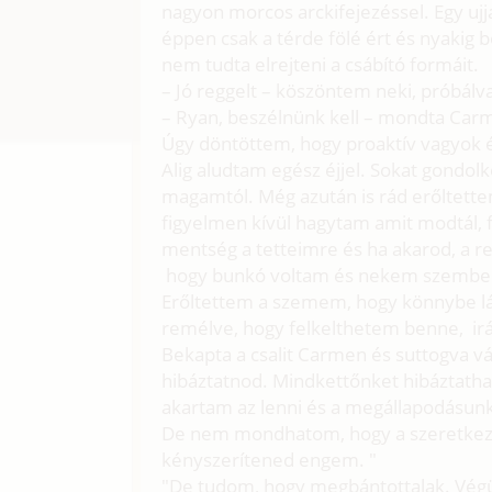
nagyon morcos arckifejezéssel. Egy ujj
éppen csak a térde fölé ért és nyakig 
nem tudta elrejteni a csábító formáit.
– Jó reggelt – köszöntem neki, próbál
– Ryan, beszélnünk kell – mondta Carme
Úgy döntöttem, hogy proaktív vagyok é
Alig aludtam egész éjjel. Sokat gond
magamtól. Még azután is rád erőltett
figyelmen kívül hagytam amit modtál,
mentség a tetteimre és ha akarod, a 
hogy bunkó voltam és nekem szembe k
Erőltettem a szemem, hogy könnybe 
remélve, hogy felkelthetem benne, ir
Bekapta a csalit Carmen és suttogva v
hibáztatnod. Mindkettőnket hibáztath
akartam az lenni és a megállapodásunk
De nem mondhatom, hogy a szeretkezés
kényszerítened engem. "
"De tudom, hogy megbántottalak. Vé