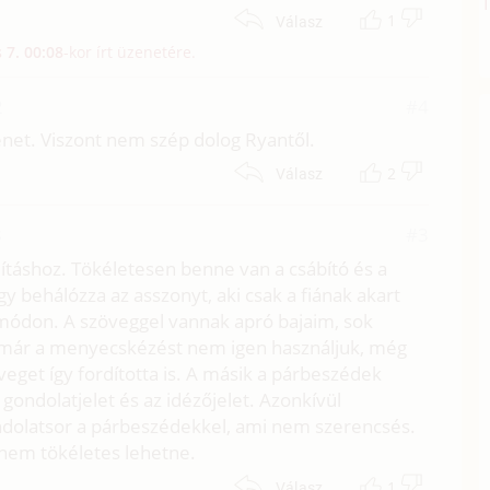
1
Válasz
 7. 00:08
-kor írt üzenetére.
2
#4
énet. Viszont nem szép dolog Ryantől.
2
Válasz
8
#3
rdításhoz. Tökéletesen benne van a csábító és a
y behálózza az asszonyt, aki csak a fiának akart
 módon. A szöveggel vannak apró bajaim, sok
 már a menyecskézést nem igen használjuk, még
veget így fordította is. A másik a párbeszédek
gondolatjelet és az idézőjelet. Azonkívül
ondolatsor a párbeszédekkel, ami nem szerencsés.
dnem tökéletes lehetne.
1
Válasz