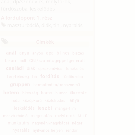
anál, dp/
szendvics, mélytorok,
fürdőszoba, leskelődés
A fordulópont 1. rész
maszturbáció, diák, tini, nyaralás
Címkék
anál
anya
apa
bilincs
anyós
biszex
bizarr
CGI/számítógéppel generált
buli
családi
diák
dp/szendvics
fenekelés
fordítás
férj-feleség
fia
fürdőszoba
gruppen
hermafrodita/transznemű
hetero
homo
híresség
humor
illusztrált
lánya
iroda
középkorú
közlekedés
leszbi
leskelődés
manga-film
megcsalás
mélytorok
maszturbáció
MILF
munkatárs
nagynéni/nagybácsi
néger
nyaralás
nyilvános helyen
rendőr