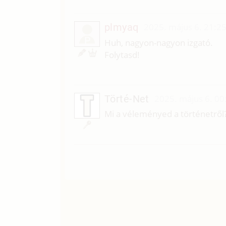
plmyaq
2025. május 6. 21:2
P
Huh, nagyon-nagyon izgató.
Folytasd!
Törté-Net
2025. május 6. 00
Mi a véleményed a történetről