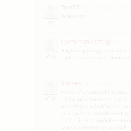
Tom57
2026. május 24. 00:5
T
Jó rész volt.
sportyman (alttpg)
2025. 
S
Nagyon izgató egy tanárnő és t
eljutunk a szerelmes, finom sze
Ulysses
2025. május 7. 15:5
U
A tördelés, pontosabban annak 
hibája. Más itteni író és a saját
kezdetleges másolásvédelem vál
tolja egybe a bekezdéseket, p
elérhető írások tördelése menn
számára elérhető sztorijánál!