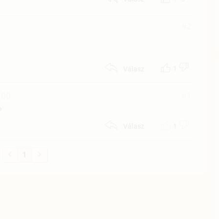
5
#2
1
Válasz
:00
#1
?
1
Válasz
1