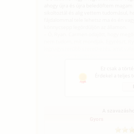
ahogy újra és újra beledöftem magam 
sikoltoztál és alig vettem tudomásul, 
fájdalommal tele lehetsz ma és én vagy
könnycsepp legördüljön az államon.
– Ó, Ryan. Carmen odajött, hogy megöl
nem tudom, mit mondjak. Egyrészt, Ry
legnagyszerűbb szeretkezés, amit val
szenvedélyt magamban.
Ez csak a tört
Érdekel a teljes 
A szavazásho
Gyors