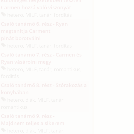
különleges helyzetekben teszteli
Carmen hozzá való viszonyát
hetero, MILF, tanár, fordítás
Csaló tanárnő 6. rész - Ryan
megtanítja Carment
pinát borotválni
hetero, MILF, tanár, fordítás
Csaló tanárnő 7. rész - Carmen és
Ryan vásárolni megy
hetero, MILF, tanár, romantikus,
fordítás
Csaló tanárnő 8. rész - Szórakozás a
konyhában
hetero, diák, MILF, tanár,
romantikus
Csaló tanárnő 9. rész -
Majdnem teljes a sikerem
hetero, diák, MILF, tanár,