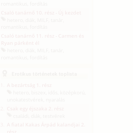
romantikus, fordítás
Csaló tanárnő 10. rész - Új kezdet
hetero, diák, MILF, tanár,
romantikus, fordítás
Csaló tanárnő 11. rész - Carmen és
Ryan párként él
hetero, diák, MILF, tanár,
romantikus, fordítás
Erotikus történetek toplista
A bezártság 1. rész
hetero, biszex, idős, középkorú,
unokatestvérek, nyaralás
Csak egy éjszaka 2. rész
családi, diák, testvérek
A fiatal Kakas Árpád kalandjai 2.
rész