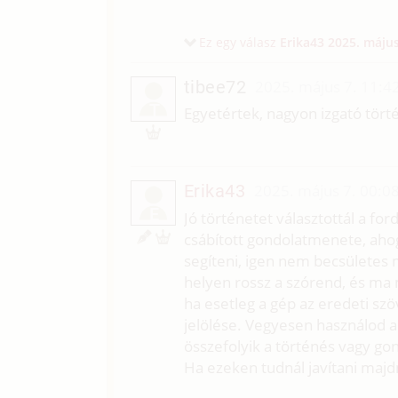
Ez egy válasz
Erika43
2025. május
tibee72
2025. május 7. 11:4
T
Egyetértek, nagyon izgató tört
Erika43
2025. május 7. 00:0
E
Jó történetet választottál a fo
csábított gondolatmenete, ahog
segíteni, igen nem becsületes
helyen rossz a szórend, és ma
ha esetleg a gép az eredeti szö
jelölése. Vegyesen használod a 
összefolyik a történés vagy g
Ha ezeken tudnál javítani maj