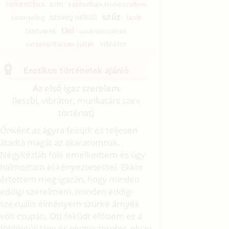
romantikus
s/m
szabadban-természetben
szűz
szöveg nélküli
szörnyeteg
tanár
tini
testvérek
unokatestvérek
vibrátor
verseny/(társas-)játék
Erotikus történetek ajánló
Az első igaz szerelem
(leszbi, vibrátor, munkatárs szex
történet)
Önként az ágyra feküdt és teljesen
átadta magát az akaratomnak.
Négykézláb fölé emelkedtem és úgy
halmoztam el kényeztetéssel. Ekkor
értettem meg igazán, hogy minden
eddigi szerelmem, minden eddigi
szexuális élményem szürke árnyék
volt csupán. Ott feküdt előttem ez a
földöntúli lány és olyan szeretet, olyan