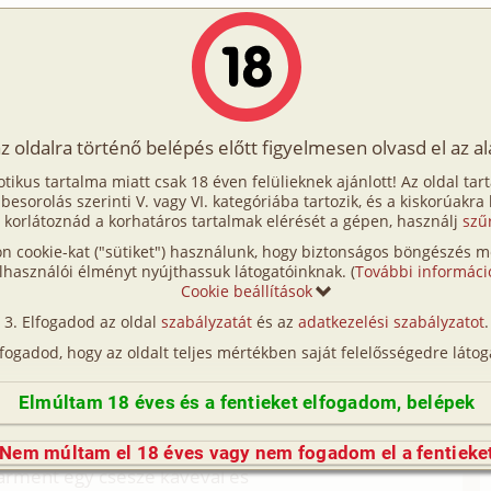
Írók
Tölts fel Te is!
Címkék
Kereső
VIP
Egyéb
az oldalra történő belépés előtt figyelmesen olvasd el az a
tanárnő 3. rész
otikus tartalma miatt csak 18 éven felülieknek ajánlott! Az oldal tar
anárnő 3. rész
t besorolás szerinti V. vagy VI. kategóriába tartozik, és a kiskorúakra
 korlátoznád a korhatáros tartalmak elérését a gépen, használj
szű
n cookie-kat ("sütiket") használunk, hogy biztonságos böngészés me
tero, MILF, tanár, fordítás)
lhasználói élményt nyújthassuk látogatóinknak. (
További informáci
Cookie beállítások
Carment videójátékra tanítjuk... (hetero, MILF,
Elfogadod az oldal
szabályzatát
és az
adatkezelési szabályzatot
.
lfogadod, hogy az oldalt teljes mértékben saját felelősségedre látog
erotica, Hetup: Bad teacher
Elmúltam 18 éves és a fentieket elfogadom, belépek
hogy folytassák a viszonyukat
amikor valami zajt hallottam a konyhából, azonnal
Nem múltam el 18 éves vagy nem fogadom el a fentieke
Carment egy csésze kávéval és