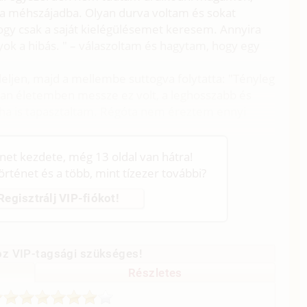
a méhszájadba. Olyan durva voltam és sokat
hogy csak a saját kielégülésemet keresem. Annyira
ok a hibás. " – válaszoltam és hagytam, hogy egy
eljen, majd a mellembe suttogva folytatta: "Tényleg
an életemben messze ez volt, a leghosszabb és
aha is tapasztaltam. Régóta nem éreztem ennyi
énet kezdete, még 13 oldal van hátra!
történet és a több, mint tízezer további?
Regisztrálj VIP-fiókot!
z VIP-tagsági szükséges!
Részletes