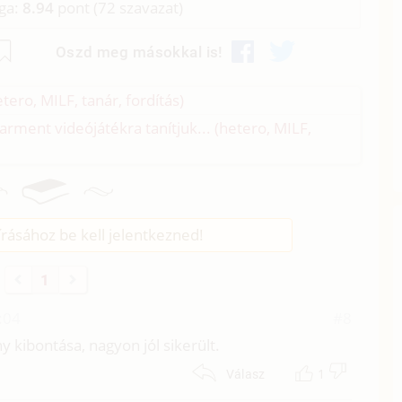
aga:
8.94
pont (
72
szavazat)
Oszd meg másokkal is!
tero, MILF, tanár, fordítás)
Carment videójátékra tanítjuk... (hetero, MILF,
rásához be kell jelentkezned!
1
:04
#8
kibontása, nagyon jól sikerült.
1
Válasz