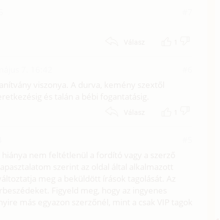
5
#7
1
Válasz
május 7. 16:42
#6
anítvány viszonya. A durva, kemény szextől
retkezésig és talán a bébi fogantatásig.
1
Válasz
4
#5
hiánya nem feltétlenül a fordító vagy a szerző
 tapasztalatom szerint az oldal által alkalmazott
toztatja meg a beküldött írások tagolását. Az
árbeszédeket. Figyeld meg, hogy az ingyenes
yire más egyazon szerzőnél, mint a csak VIP tagok