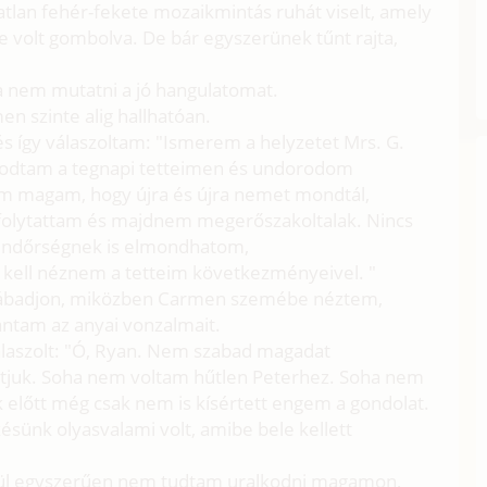
atlan fehér-fekete mozaikmintás ruhát viselt, amely
be volt gombolva. De bár egyszerünek tűnt rajta,
va nem mutatni a jó hangulatomat.
n szinte alig hallhatóan.
s így válaszoltam: "Ismerem a helyzetet Mrs. G.
olkodtam a tegnapi tetteimen és undorodom
em magam, hogy újra és újra nemet mondtál,
 folytattam és majdnem megerőszakoltalak. Nincs
rendőrségnek is elmondhatom,
ell néznem a tetteim következményeivel. "
lábadjon, miközben Carmen szemébe néztem,
ántam az anyai vonzalmait.
álaszolt: "Ó, Ryan. Nem szabad magadat
atjuk. Soha nem voltam hűtlen Peterhez. Soha nem
 előtt még csak nem is kísértett engem a gondolat.
ünk olyasvalami volt, amibe bele kellett
gül egyszerűen nem tudtam uralkodni magamon,