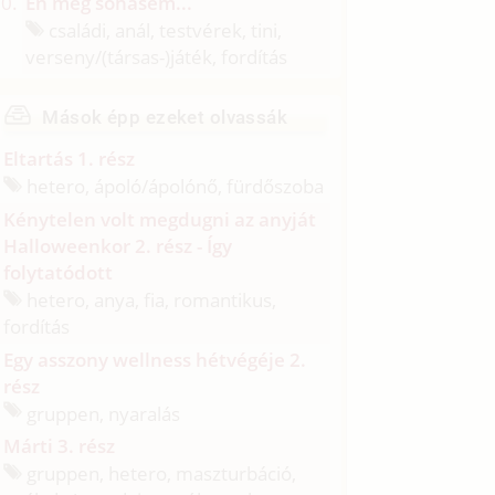
Én még sohasem...
családi, anál, testvérek, tini,
verseny/
(társas-)játék, fordítás
Mások épp ezeket olvassák
Eltartás 1. rész
hetero, ápoló/
ápolónő, fürdőszoba
Kénytelen volt megdugni az anyját
Halloweenkor 2. rész - Így
folytatódott
hetero, anya, fia, romantikus,
fordítás
Egy asszony wellness hétvégéje 2.
rész
gruppen, nyaralás
Márti 3. rész
gruppen, hetero, maszturbáció,