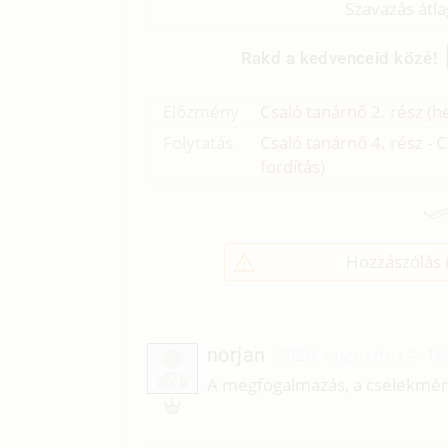
Szavazás átl
Rakd a kedvenceid közé!
Előzmény
Csaló tanárnő 2. rész (he
Folytatás
Csaló tanárnő 4. rész - 
fordítás)
Hozzászólás í
norjan
2026. augusztus 4. 16
N
A megfogalmazás, a cselekmény 