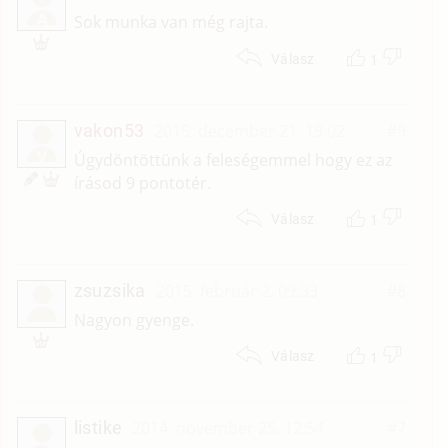
A
Sok munka van még rajta.
1
Válasz
vakon53
2015. december 21. 19:02
#9
V
Úgydöntöttünk a feleségemmel hogy ez az
írásod 9 pontotér.
1
Válasz
zsuzsika
2015. február 2. 09:33
#8
Nagyon gyenge.
1
Válasz
listike
2014. november 25. 12:54
#7