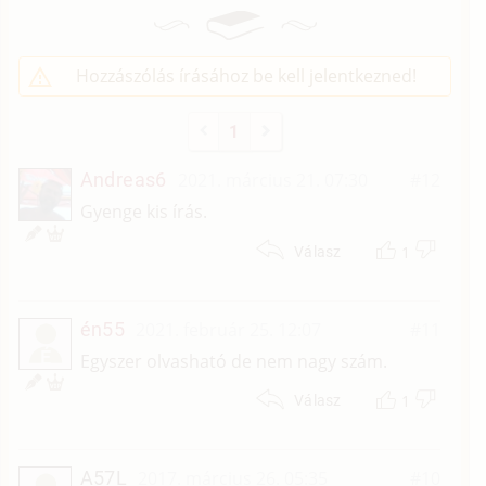
Hozzászólás írásához be kell jelentkezned!
1
Andreas6
2021. március 21. 07:30
#12
Gyenge kis írás.
1
Válasz
én55
2021. február 25. 12:07
#11
É
Egyszer olvasható de nem nagy szám.
1
Válasz
A57L
2017. március 26. 05:35
#10