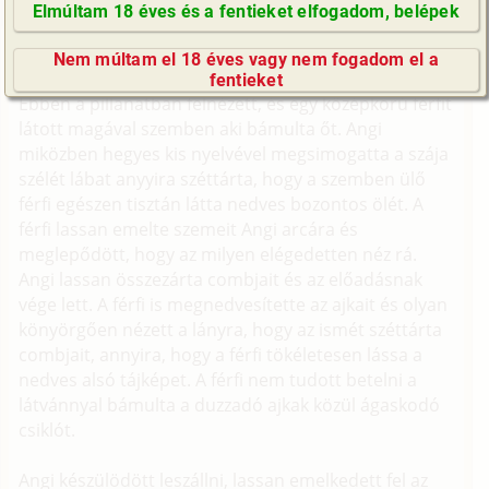
senki nem érezte volna meg vágyai illatát, de ő
Elmúltam 18 éves és a fentieket elfogadom, belépek
sohasem viselt bugyit, mivel szépen szólva
GyIK / FAQ
exibicionista volt.
Nem múltam el 18 éves vagy nem fogadom el a
Impresszum
fentieket
E-mail küldése
Ebben a pillanatban felnézett, és egy középkorú férfit
látott magával szemben aki bámulta őt. Angi
miközben hegyes kis nyelvével megsimogatta a szája
szélét lábat anyyira széttárta, hogy a szemben ülő
férfi egészen tisztán látta nedves bozontos ölét. A
férfi lassan emelte szemeit Angi arcára és
meglepődött, hogy az milyen elégedetten néz rá.
Angi lassan összezárta combjait és az előadásnak
vége lett. A férfi is megnedvesítette az ajkait és olyan
könyörgően nézett a lányra, hogy az ismét széttárta
combjait, annyira, hogy a férfi tökéletesen lássa a
nedves alsó tájképet. A férfi nem tudott betelni a
látvánnyal bámulta a duzzadó ajkak közül ágaskodó
csiklót.
Angi készülödött leszállni, lassan emelkedett fel az