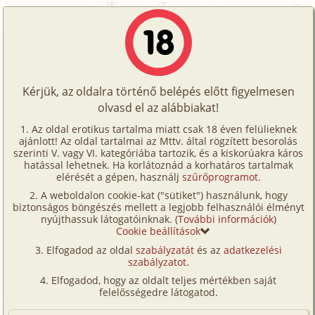
Főoldal
/
Történetek
/
Leszbi
/
Három grácia
Történetek
Három grácia
Képregények
Kérjük, az oldalra történő belépés előtt figyelmesen
Filmek
olvasd el az alábbiakat!
leszbi
Írók
SZ
Az oldal erotikus tartalma miatt csak 18 éven felülieknek
ajánlott! Az oldal tartalmai az Mttv. által rögzített besorolás
Tölts
szerinti V. vagy VI. kategóriába tartozik, és a kiskorúakra káros
Címkék
hatással lehetnek. Ha korlátoznád a korhatáros tartalmak
Szavazás átlaga:
5.24
pont (
54
szavazat)
fel
elérését a gépen, használj
szűrőprogramot
.
Kereső
Megjelenés:
2002. december 5.
A weboldalon cookie-kat ("sütiket") használunk, hogy
Te
Hossz:
7 434 karakter
biztonságos böngészés mellett a legjobb felhasználói élményt
VIP
nyújthassuk látogatóinknak. (
További információk
)
Elolvasva:
2 406 alkalommal
is!
Cookie beállítások
Fórum
Elfogadod az oldal
szabályzatát
és az
adatkezelési
Nagyon forró, párás meleg volt, Angi arra gondolt,
szabályzatot
.
Versenyeink
hogy a többi utas a buszon is érzi ölének csábító
Elfogadod, hogy az oldalt teljes mértékben saját
illatát. Angi öle olyan nedves volt, hogy szinte már
Ügyfélszolgálat
felelősségedre látogatod.
csepeget. Bizonyára, ha viselt volna bugyit akkor
Írói segédletek