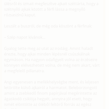
ülésről és izmait megfeszítve ajkait széttárta, hogy a
szétnyíló ajkak között a férfi lássa a megnyíló
rózsaszínű kaput.
Leszált a buszról, de még oda köszönt a férfinak:
– Szép napot kívánok...
Gyalog tette meg az utat az irodáig. Amint haladt
érezte, hogy ajkai minden lépésnél csúszkálnak
egymáson. Ha nagyon odafigyelt volna az érzéseire
könnyen elélvezhetett volna, de még nem akart, várt
a megfelelő pillanatra.
Angi egyenesen a mellékhelységbe ment, és kéjesen
letörölte külső ajkairól a harmatot. Beleborzongott
amint a zsebkedő finom papírjával megérintette az
ágaskodó csiklója hegyét, annyira jól esett, hogy
ismét elöntötte az öléből feltörő forrás az egész