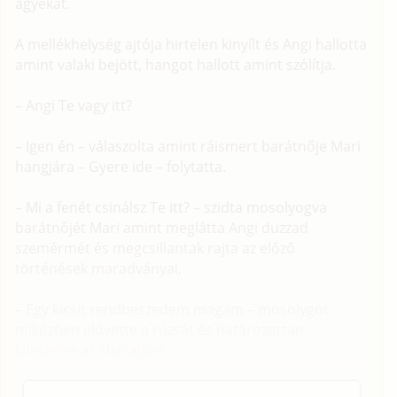
ágyékát.
A mellékhelység ajtója hirtelen kinyílt és Angi hallotta
amint valaki bejött, hangot hallott amint szólítja.
– Angi Te vagy itt?
– Igen én – válaszolta amint ráismert barátnője Mari
hangjára – Gyere ide – folytatta.
– Mi a fenét csinálsz Te itt? – szidta mosolyogva
barátnőjét Mari amint meglátta Angi duzzad
szemérmét és megcsillantak rajta az előző
történések maradványai.
– Egy kicsit rendbeszedem magam – mosolygot
miközben elővette a rúzsát és határozottan
kifestette az alsó ajkait.