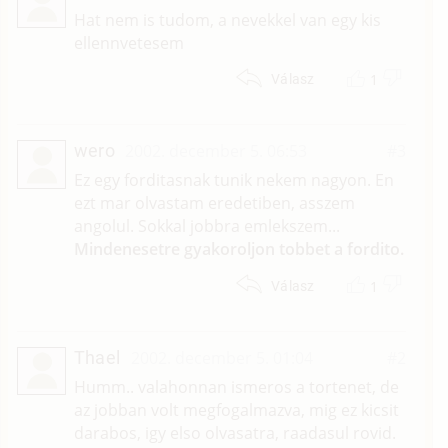
Hat nem is tudom, a nevekkel van egy kis
ellennvetesem
1
Válasz
wero
2002. december 5. 06:53
#3
Ez egy forditasnak tunik nekem nagyon. En
ezt mar olvastam eredetiben, asszem
angolul. Sokkal jobbra emlekszem...
Mindenesetre gyakoroljon tobbet a fordito.
1
Válasz
Thael
2002. december 5. 01:04
#2
Humm.. valahonnan ismeros a tortenet, de
az jobban volt megfogalmazva, mig ez kicsit
darabos, igy elso olvasatra, raadasul rovid.