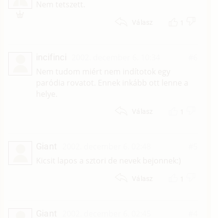
L
Nem tetszett.
1
Válasz
incifinci
2002. december 6. 10:34
#6
Nem tudom miért nem indítotok egy
paródia rovatot. Ennek inkább ott lenne a
helye.
1
Válasz
Giant
2002. december 6. 02:48
#5
Kicsit lapos a sztori de nevek bejonnek:)
1
Válasz
Giant
2002. december 6. 02:45
#4