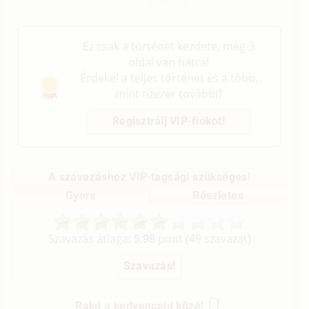
ott térdelt, és nem csinált semmit! Farkasszemet
nézett a farkammal.
Ez csak a történet kezdete, még 3
oldal van hátra!
Érdekel a teljes történet és a több,
mint tízezer további?
Regisztrálj VIP-fiókot!
A szavazáshoz VIP-tagsági szükséges!
Gyors
Részletes
Szavazás átlaga:
5.98
pont (
49
szavazat)
Rakd a kedvenceid közé!