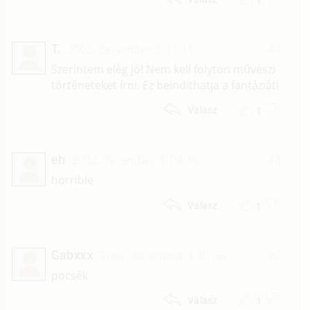
T.
2002. december 3. 11:17
#4
Szerintem elég jó! Nem kell folyton művészi
történeteket írni. Ez beindíthatja a fantáziát!
1
Válasz
eh
2002. december 3. 04:45
#3
horrible
1
Válasz
Gabxxx
2002. december 3. 01:36
#2
pocsék
1
Válasz