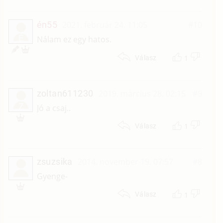
én55
2021. február 24. 11:05
#10
É
Nálam ez egy hatos.
1
Válasz
zoltan611230
2019. március 28. 02:15
#9
Z
Jó a csaj..
1
Válasz
zsuzsika
2014. november 19. 07:57
#8
Gyenge-
1
Válasz