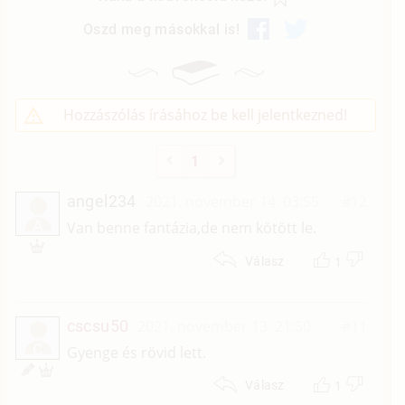
Oszd meg másokkal is!
Hozzászólás írásához be kell jelentkezned!
1
angel234
2021. november 14. 03:55
#12
A
Van benne fantázia,de nem kötött le.
1
Válasz
cscsu50
2021. november 13. 21:50
#11
C
Gyenge és rövid lett.
1
Válasz