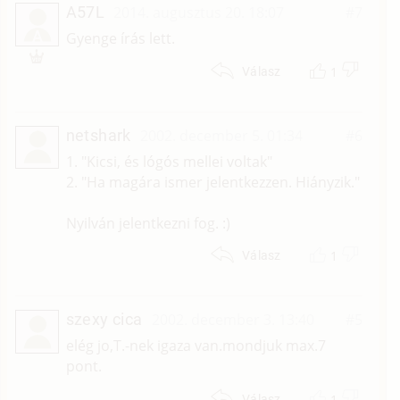
A57L
2014. augusztus 20. 18:07
#7
A
Gyenge írás lett.
1
Válasz
netshark
2002. december 5. 01:34
#6
1. "Kicsi, és lógós mellei voltak"
2. "Ha magára ismer jelentkezzen. Hiányzik."
Nyilván jelentkezni fog. :)
1
Válasz
szexy cica
2002. december 3. 13:40
#5
elég jo,T.-nek igaza van.mondjuk max.7
pont.
1
Válasz