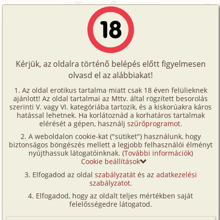
Főoldal
/
Történetek
/
Hetero
/
K. története
Történetek
K. története
Képregények
Kérjük, az oldalra történő belépés előtt figyelmesen
Filmek
olvasd el az alábbiakat!
hetero
Írók
Dr Csandra
Az oldal erotikus tartalma miatt csak 18 éven felülieknek
ajánlott! Az oldal tartalmai az Mttv. által rögzített besorolás
Tölts
szerinti V. vagy VI. kategóriába tartozik, és a kiskorúakra káros
Címkék
hatással lehetnek. Ha korlátoznád a korhatáros tartalmak
Szavazás átlaga:
5.98
pont (
49
szavazat)
fel
elérését a gépen, használj
szűrőprogramot
.
Kereső
Megjelenés:
2002. december 3.
A weboldalon cookie-kat ("sütiket") használunk, hogy
Te
Hossz:
5 192 karakter
biztonságos böngészés mellett a legjobb felhasználói élményt
VIP
nyújthassuk látogatóinknak. (
További információk
)
Elolvasva:
2 105 alkalommal
is!
Cookie beállítások
Fórum
Elfogadod az oldal
szabályzatát
és az
adatkezelési
A munkahelyemen történt. Abban az időben már
szabályzatot
.
Versenyeink
mérnökként dolgoztam, egy nagy állami cégnél.
Elfogadod, hogy az oldalt teljes mértékben saját
Gyakran fordult elő, hogy hétvégeken, illetve éjszaka
Ügyfélszolgálat
felelősségedre látogatod.
kellett ügyeletet adnom.
Írói segédletek