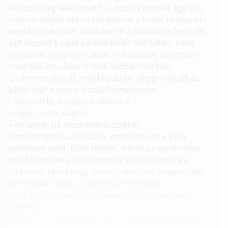
valószínűleg véletlenül(?! ) – köztük maradt egy kép,
amin az éppen akkori barátjának a farkát nyalogatja
nem kis élvezettel, miközben ő a barátnője fején ült,
akit viszont a saját barátja kefélt dühödten. Nem
mondom, hogy nem akadt el a szavam, de amikor
megtaláltam akkor is csak dadogni tudtam.
Ő rámmosolygott, majd kacéran, végig simított az
akkor már nagyon is szűk farmeromon.
– Mondd! Itt is találnék akkorát?
– Iiigen.. nem, vagyis...
– Mi lenne, ha most ellenőriznénk?
Ezzel behúzott az irodába, majd becsukta a két
párnázott ajtót. Elém térdelt, lehúzta a cipzáromat,
majd benyúlva a nadrágomba előcsomagolta a
farkamat. Nincs nagy farkam, amolyan átlagos. (No
nem olyan, hogy a hölgyek azt mondják:
Ez az egy fasz van a szobában, ezzel kell kezdeni
valamit! )
Olyan 17 – 18 cm hosszú és 4 – 5 cm vastag. Szóval