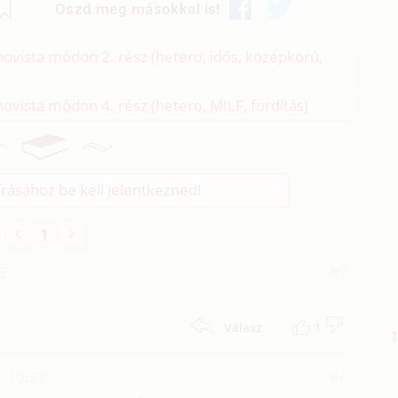
Oszd meg másokkal is!
hovista módon 2. rész (hetero, idős, középkorú,
ovista módon 4. rész (hetero, MILF, fordítás)
rásához be kell jelentkezned!
1
6
#7
1
Válasz
. 10:55
#6