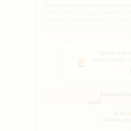
elhalasztotta tettei következményeine
érezte volna ezt. Ahogy a nappaliban ál
ragyogóan besütött a lakásba. A nap fé
nyalábokra osztották. A szoba csíkosn
átesett előtte. Mindegyik fénysugár söt
területek a bűneit jelentették, elrejtőzv
Ez csak a tör
Érdekel a teljes 
A szavazásho
Gyors
Szavazás átl