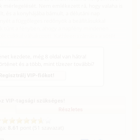
k mérlegelését. Nem emlékezett rá, hogy valaha is
lt, és a konyhájába bámult, a délutáni nap
nyét a függőleges redőnyök a beállításukkal
ak tűnt a fényben, ahogy a napfény mindenen
ét csíkkal váltakozott. Kathleen számára a sötét
e a fény elől.
ténet kezdete, még 8 oldal van hátra!
történet és a több, mint tízezer további?
Regisztrálj VIP-fiókot!
z VIP-tagsági szükséges!
Részletes
aga:
8.61
pont (
51
szavazat)