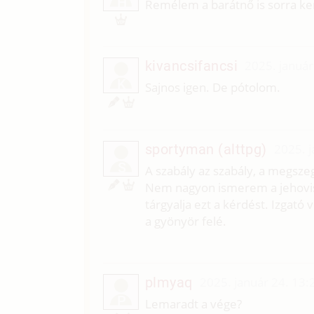
H
Remélem a barátnő is sorra ker
kivancsifancsi
2025. január
K
Sajnos igen. De pótolom.
sportyman (alttpg)
2025. j
S
A szabály az szabály, a megszeg
Nem nagyon ismerem a jehovist
tárgyalja ezt a kérdést. Izgató 
a gyönyör felé.
plmyaq
2025. január 24. 13:
P
Lemaradt a vége?