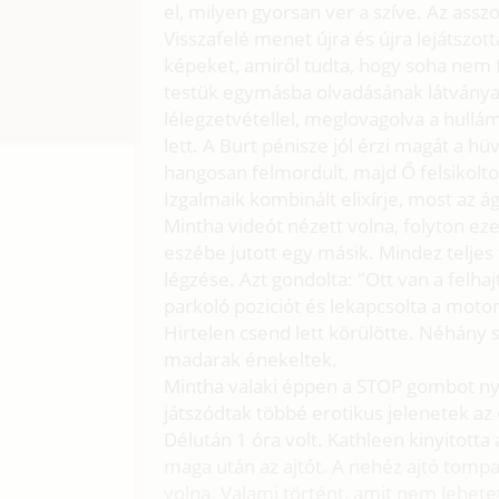
el, milyen gyorsan ver a szíve. Az as
Visszafelé menet újra és újra lejátszott
képeket, amiről tudta, hogy soha nem fo
testük egymásba olvadásának látványa. 
lélegzetvétellel, meglovagolva a hullá
lett. A Burt pénisze jól érzi magát a
hangosan felmordult, majd Ő felsikoltot
Izgalmaik kombinált elixírje, most az
Mintha videót nézett volna, folyton eze
eszébe jutott egy másik. Mindez teljes t
légzése. Azt gondolta: "Ott van a felha
parkoló poziciót és lekapcsolta a motor
Hirtelen csend lett körülötte. Néhány sz
madarak énekeltek.
Mintha valaki éppen a STOP gombot n
játszódtak többé erotikus jelenetek az 
Délután 1 óra volt. Kathleen kinyitotta 
maga után az ajtót. A nehéz ajtó tomp
volna. Valami történt, amit nem lehete