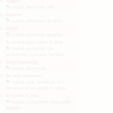
Mappa
családi, testvérek, tini
Albérlet
családi, testvérek, fordítás
Motel
családi, testvérek, fordítás
Az utolsó nyári tábor 1. rész
családi, testvérek, tini,
közlekedés, nyaralás, fordítás
Megvilágosodás
családi, testvérek
Én még sohasem...
családi, anál, testvérek, tini,
verseny/
(társas-)játék, fordítás
Az új élet 1. rész
hetero, középkorú, megcsalás,
swinger