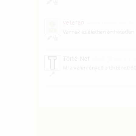
veteran
2025. január 24. 05:
V
Vannak az életben érthetetlen 
Törté-Net
2025. január 24. 
Mi a véleményed a történetről