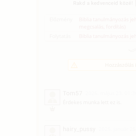
Rakd a kedvenceid közé!
Előzmény
Biblia tanulmányozás je
megcsalás, fordítás)
Folytatás
Biblia tanulmányozás jeh
Hozzászólás í
Tom57
2026. május 23. 01:3
T
Érdekes munka lett ez is.
hairy_pussy
2025. január 25