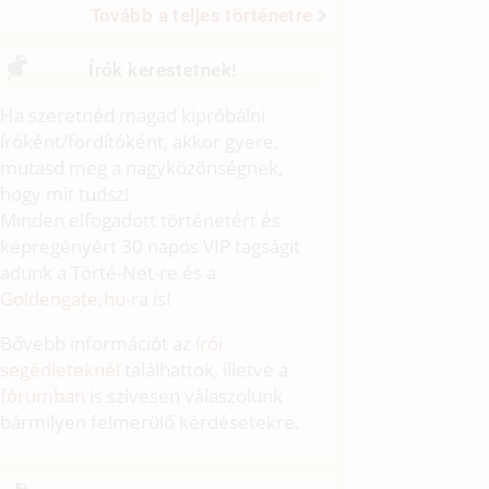
Tovább a teljes történetre
Írók kerestetnek!
Ha szeretnéd magad kipróbálni
íróként/fordítóként, akkor gyere,
mutasd meg a nagyközönségnek,
hogy mit tudsz!
Minden elfogadott történetért és
képregényért 30 napos VIP tagságit
adunk a Törté-Net-re és a
Goldengate.hu
-ra is!
Bővebb információt az
írói
segédleteknél
találhattok, illetve a
fórumban
is szívesen válaszolunk
bármilyen felmerülő kérdésetekre.