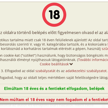
Írók
Tölts fel Te is!
Címkék
Kereső
VIP
Egyéb
az oldalra történő belépés előtt figyelmesen olvasd el az a
 tanulmányozás jehovista módon 3. rész
otikus tartalma miatt csak 18 éven felülieknek ajánlott! Az oldal tar
s jehovista módon 3. rész
t besorolás szerinti V. vagy VI. kategóriába tartozik, és a kiskorúakra
 korlátoznád a korhatáros tartalmak elérését a gépen, használj
szű
n cookie-kat ("sütiket") használunk, hogy biztonságos böngészés me
hovista módon 2. rész (hetero, idős, középkorú,
lhasználói élményt nyújthassuk látogatóinknak. (
További informáci
Cookie beállítások
Elfogadod az oldal
szabályzatát
és az
adatkezelési szabályzatot
.
ovista módon 4. rész (hetero, MILF, fordítás)
lfogadod, hogy az oldalt teljes mértékben saját felelősségedre látog
Fordítás
Elmúltam 18 éves és a fentieket elfogadom, belépek
: Free Bible study, Blessedrelease
s találkozása Mr. Pickeringgel csak néhány perce ért
Nem múltam el 18 éves vagy nem fogadom el a fentieke
totta az autót és elhajtott Burt házától. Nem hitte