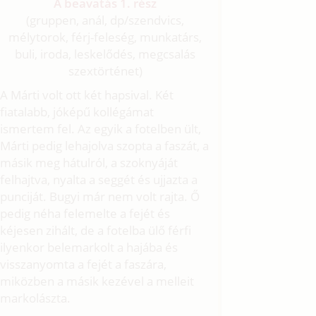
A beavatás 1. rész
(gruppen, anál, dp/
szendvics,
mélytorok, férj-feleség, munkatárs,
buli, iroda, leskelődés, megcsalás
szextörténet)
A Márti volt ott két hapsival. Két
fiatalabb, jóképű kollégámat
ismertem fel. Az egyik a fotelben ült,
Márti pedig lehajolva szopta a faszát, a
másik meg hátulról, a szoknyáját
felhajtva, nyalta a seggét és ujjazta a
punciját. Bugyi már nem volt rajta. Ő
pedig néha felemelte a fejét és
kéjesen zihált, de a fotelba ülő férfi
ilyenkor belemarkolt a hajába és
visszanyomta a fejét a faszára,
miközben a másik kezével a melleit
markolászta.