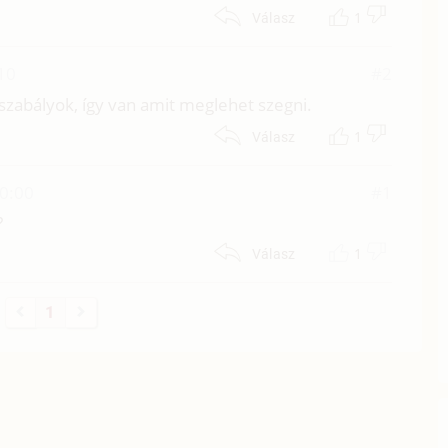
1
Válasz
10
#2
szabályok, így van amit meglehet szegni.
1
Válasz
00:00
#1
?
1
Válasz
1