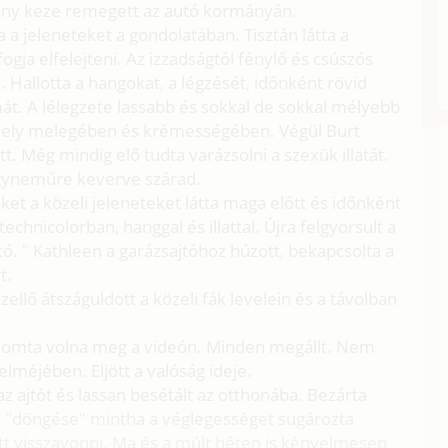
szony keze remegett az autó kormányán.
a a jeleneteket a gondolatában. Tisztán látta a
gja elfelejteni. Az izzadságtól fénylő és csúszós
Hallotta a hangokat, a légzését, időnként rövid
mát. A lélegzete lassabb és sokkal de sokkal mélyebb
 hüvely melegében és krémességében. Végül Burt
t. Még mindig elő tudta varázsolni a szexük illatát.
 ágyneműre keverve szárad.
ket a közeli jeleneteket látta maga előtt és időnként
echnicolorban, hanggal és illattal. Újra felgyorsult a
jtó. " Kathleen a garázsajtóhoz húzott, bekapcsolta a
t.
ellő átszáguldott a közeli fák levelein és a távolban
yomta volna meg a videón. Minden megállt. Nem
elméjében. Eljött a valóság ideje.
az ajtót és lassan besétált az otthonába. Bezárta
a "döngése" mintha a véglegességet sugározta
tt visszavonni. Ma és a múlt héten is kényelmesen