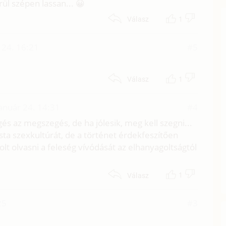
ül szépen lassan... 😀
1
Válasz
 24. 16:21
#5
1
Válasz
anuár 24. 14:31
#4
és az megszegés, de ha jólesik, meg kell szegni...
a szexkultúrát, de a történet érdekfeszítően
volt olvasni a feleség vívódását az elhanyagoltságtól
1
Válasz
25
#3