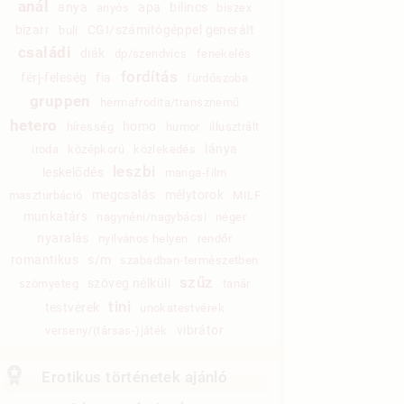
anál
anya
apa
bilincs
anyós
biszex
bizarr
CGI/számítógéppel generált
buli
családi
diák
dp/szendvics
fenekelés
fordítás
férj-feleség
fia
fürdőszoba
gruppen
hermafrodita/transznemű
hetero
homo
híresség
humor
illusztrált
lánya
iroda
középkorú
közlekedés
leszbi
leskelődés
manga-film
megcsalás
mélytorok
maszturbáció
MILF
munkatárs
nagynéni/nagybácsi
néger
nyaralás
nyilvános helyen
rendőr
romantikus
s/m
szabadban-természetben
szűz
szöveg nélküli
szörnyeteg
tanár
tini
testvérek
unokatestvérek
vibrátor
verseny/(társas-)játék
Erotikus történetek ajánló