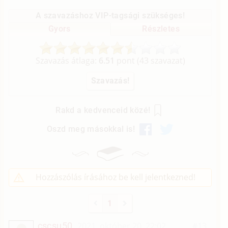
A szavazáshoz VIP-tagsági szükséges!
Gyors
Részletes
Szavazás átlaga:
6.51
pont (
43
szavazat)
Rakd a kedvenceid közé!
Oszd meg másokkal is!
Hozzászólás írásához be kell jelentkezned!
1
cscsu50
2021. október 20. 22:02
#13