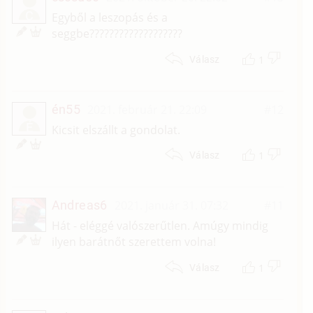
C
Egyből a leszopás és a
seggbe???????????????????
1
Válasz
én55
2021. február 21. 22:09
#12
É
Kicsit elszállt a gondolat.
1
Válasz
Andreas6
2021. január 31. 07:32
#11
Hát - eléggé valószerűtlen. Amúgy mindig
ilyen barátnőt szerettem volna!
1
Válasz