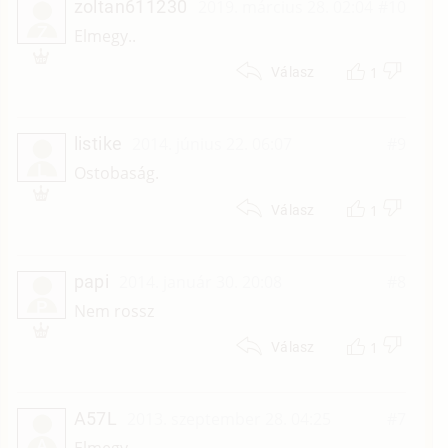
zoltan611230
2019. március 28. 02:04
#10
Z
Elmegy..
1
Válasz
listike
2014. június 22. 06:07
#9
L
Ostobaság.
1
Válasz
papi
2014. január 30. 20:08
#8
P
Nem rossz
1
Válasz
A57L
2013. szeptember 28. 04:25
#7
A