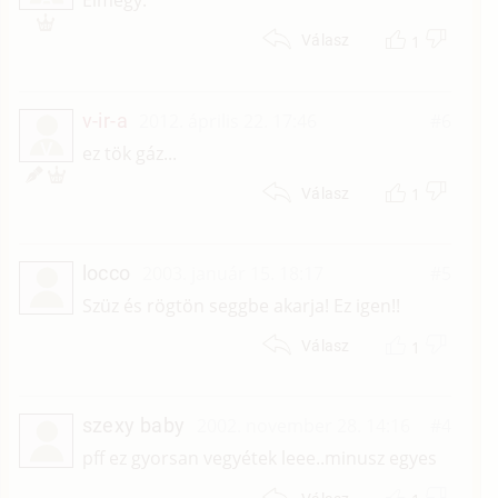
Elmegy.
1
Válasz
v-ir-a
2012. április 22. 17:46
#6
V
ez tök gáz...
1
Válasz
locco
2003. január 15. 18:17
#5
Szüz és rögtön seggbe akarja! Ez igen!!
1
Válasz
szexy baby
2002. november 28. 14:16
#4
pff ez gyorsan vegyétek leee..minusz egyes