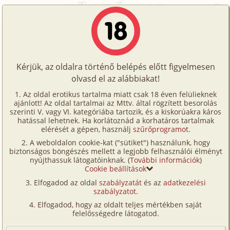
Főoldal
/
Történetek
/
Hetero
/
Több, mint barátság
Történetek
Több, mint barátság
Képregények
Kérjük, az oldalra történő belépés előtt figyelmesen
Filmek
olvasd el az alábbiakat!
hetero
,
anál
,
fordítás
Írók
Csapó András
Az oldal erotikus tartalma miatt csak 18 éven felülieknek
ajánlott! Az oldal tartalmai az Mttv. által rögzített besorolás
Tölts
szerinti V. vagy VI. kategóriába tartozik, és a kiskorúakra káros
Címkék
hatással lehetnek. Ha korlátoznád a korhatáros tartalmak
Szavazás átlaga:
6.51
pont (
43
szavazat)
fel
elérését a gépen, használj
szűrőprogramot
.
Kereső
Megjelenés:
2002. november 27.
A weboldalon cookie-kat ("sütiket") használunk, hogy
Te
Hossz:
6 127 karakter
biztonságos böngészés mellett a legjobb felhasználói élményt
VIP
nyújthassuk látogatóinknak. (
További információk
)
Elolvasva:
2 166 alkalommal
is!
Cookie beállítások
Fórum
Elfogadod az oldal
szabályzatát
és az
adatkezelési
Fordítás
szabályzatot
.
Eredeti történet
Versenyeink
Elfogadod, hogy az oldalt teljes mértékben saját
Ügyfélszolgálat
felelősségedre látogatod.
Jess és én már majdnem két éve nagyon jó barátok
voltunk. Egyik nap azonban átléptük a barátság
Írói segédletek