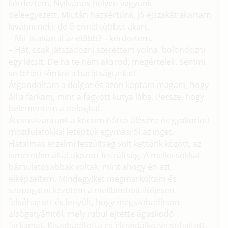
kérdeztem. Nyilvános helyen vagyunk.
Beleegyezett. Miután hazaértünk, jó éjszakát akartam
kívánni neki, de ő ennél többet akart.
– Mit is akartál az előbb? – kérdeztem.
– Hát, csak játszadozni szerettem volna. bolondozni
egy kicsit. De ha te nem akarod, megértelek. Semmi
se teheti tönkre a barátságunkat!
Átgondoltam a dolgot és azon kaptam magam, hogy
áll a farkam, mint a fagyott kutya lába. Persze, hogy
belementem a dologba!
Átcsusszantunk a kocsim hátsó ülésére és gyakorlott
mozdulatokkal letéptük egymásról az inget.
Hatalmas érzelmi feszültség volt kettőnk között, az
ismeretlen által okozott feszültség. A mellei sokkal
bámulatosabbak voltak, mint ahogy én azt
elképzeltem. Mindegyiket megmarkoltam és
szopogatni kezdtem a mellbimbóit. Kéjesen
felsóhajtott és lenyúlt, hogy megszabadítson
alsógatyámtól, mely rabul ejtette ágaskodó
farkamat. Kiszabadította és elcsodálkozva sóhajtott.