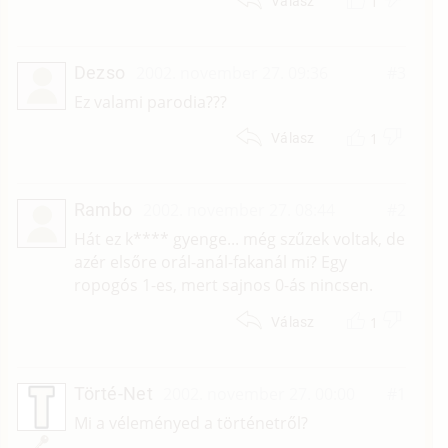
1
Válasz
Dezso
2002. november 27. 09:36
#3
Ez valami parodia???
1
Válasz
Rambo
2002. november 27. 08:44
#2
Hát ez k**** gyenge... még szűzek voltak, de
azér elsőre orál-anál-fakanál mi? Egy
ropogós 1-es, mert sajnos 0-ás nincsen.
1
Válasz
Törté-Net
2002. november 27. 00:00
#1
Mi a véleményed a történetről?