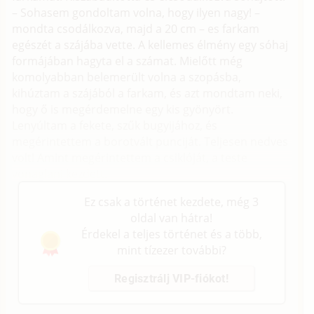
– Sohasem gondoltam volna, hogy ilyen nagy! –
mondta csodálkozva, majd a 20 cm – es farkam
egészét a szájába vette. A kellemes élmény egy sóhaj
formájában hagyta el a számat. Mielőtt még
komolyabban belemerült volna a szopásba,
kihúztam a szájából a farkam, és azt mondtam neki,
hogy ő is megérdemelne egy kis gyönyört.
Lenyúltam a fekete, szűk bugyijához, és
megérintettem a borotvált punciját. Teljesen nedves
volt! Amint megérintettem a csiklóját, a teste
vonaglani kezdett.
Ez csak a történet kezdete, még 3
oldal van hátra!
Érdekel a teljes történet és a több,
mint tízezer további?
Regisztrálj VIP-fiókot!