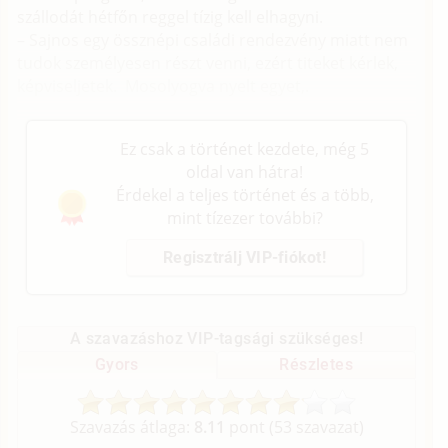
szállodát hétfőn reggel tízig kell elhagyni.
– Sajnos egy össznépi családi rendezvény miatt nem
tudok személyesen részt venni, ezért titeket kérlek,
képviseljetek. Mosolyogva nyelt egyet,.
Ez csak a történet kezdete, még 5
oldal van hátra!
Érdekel a teljes történet és a több,
mint tízezer további?
Regisztrálj VIP-fiókot!
A szavazáshoz VIP-tagsági szükséges!
Gyors
Részletes
Szavazás átlaga:
8.11
pont (
53
szavazat)