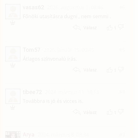
vasas62
2026. augusztus 1. 08:46
#6
V
Főnöki utasításra dugni , nem semmi .
1
Válasz
Tom57
2026. január 15. 00:45
#5
T
Átlagos színvonalú írás.
1
Válasz
tibee72
2024. március 11. 14:13
#4
T
Továbbra is jó és vicces is.
1
Válasz
Arya
2024. március 8. 08:34
#3