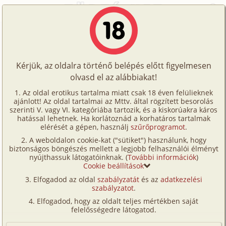
Főoldal
/
Történetek
/
Hetero
/
Gyógyszergyári capriccio 4. rész - A négycéges rendezvény
Történetek
Gyógyszergyári capriccio 4. rész - A
Képregények
négycéges rendezvény
Kérjük, az oldalra történő belépés előtt figyelmesen
Filmek
olvasd el az alábbiakat!
Írók
hetero
,
munkatárs
,
humor
Az oldal erotikus tartalma miatt csak 18 éven felülieknek
ajánlott! Az oldal tartalmai az Mttv. által rögzített besorolás
Tölts
Kékég
,
Kexi69
szerinti V. vagy VI. kategóriába tartozik, és a kiskorúakra káros
Címkék
hatással lehetnek. Ha korlátoznád a korhatáros tartalmak
fel
elérését a gépen, használj
szűrőprogramot
.
Szavazás átlaga:
8.11
pont (
53
szavazat)
Kereső
A weboldalon cookie-kat ("sütiket") használunk, hogy
Te
Megjelenés:
2024. március 8.
biztonságos böngészés mellett a legjobb felhasználói élményt
VIP
nyújthassuk látogatóinknak. (
További információk
)
Hossz:
10 440 karakter
is!
Cookie beállítások
Elolvasva:
600 alkalommal
Fórum
Elfogadod az oldal
szabályzatát
és az
adatkezelési
szabályzatot
.
Versenyeink
Előzmény
Gyógyszergyári capriccio 3. rész - A
Elfogadod, hogy az oldalt teljes mértékben saját
négycéges rendezvény (hetero,
Ügyfélszolgálat
felelősségedre látogatod.
munkatárs, humor)
Írói segédletek