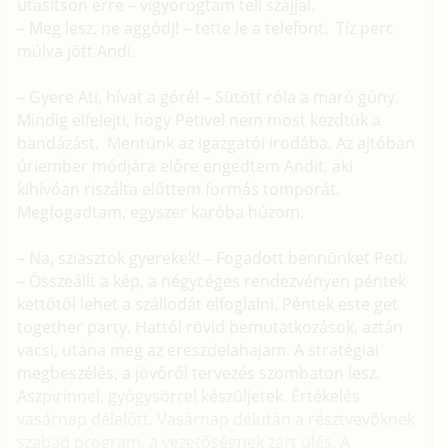
utasítson erre – vigyorogtam teli szájjal.
– Meg lesz, ne aggódj! – tette le a telefont. Tíz perc
múlva jött Andi.
– Gyere Ati, hívat a góré! – Sütött róla a maró gúny.
Mindig elfelejti, hogy Petivel nem most kezdtük a
bandázást. Mentünk az igazgatói irodába. Az ajtóban
úriember módjára előre engedtem Andit, aki
kihívóan riszálta előttem formás tomporát.
Megfogadtam, egyszer karóba húzom.
– Na, sziasztok gyerekek! – Fogadott bennünket Peti.
– Összeállt a kép, a négycéges rendezvényen péntek
kettőtől lehet a szállodát elfoglalni. Péntek este get
together party. Hattól rövid bemutatkozások, aztán
vacsi, utána meg az ereszdelahajam. A stratégiai
megbeszélés, a jövőről tervezés szombaton lesz.
Aszpirinnel, gyógysörrel készüljetek. Értékelés
vasárnap délelőtt. Vasárnap délután a résztvevőknek
szabad program, a vezetőségnek zárt ülés. A