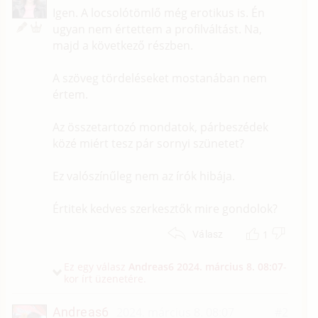
Igen. A locsolótömlő még erotikus is. Én
ugyan nem értettem a profilváltást. Na,
majd a következő részben.
A szöveg tördeléseket mostanában nem
értem.
Az összetartozó mondatok, párbeszédek
közé miért tesz pár sornyi szünetet?
Ez valószínűleg nem az írók hibája.
Értitek kedves szerkesztők mire gondolok?
1
Válasz
Ez egy válasz
Andreas6
2024. március 8. 08:07
-
kor írt üzenetére.
Andreas6
2024. március 8. 08:07
#2