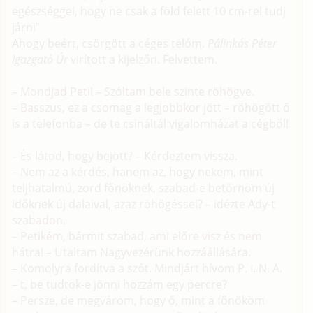
egészséggel, hogy ne csak a föld felett 10 cm-rel tudj
járni”
Ahogy beért, csörgött a céges telóm.
Pálinkás Péter
Igazgató Úr
virított a kijelzőn. Felvettem.
– Mondjad Peti! – Szóltam bele szinte röhögve.
– Basszus, ez a csomag a legjobbkor jött – röhögött ő
is a telefonba – de te csináltál vigalomházat a cégből!
– És látod, hogy bejött? – Kérdeztem vissza.
– Nem az a kérdés, hanem az, hogy nekem, mint
teljhatalmú, zord főnöknek, szabad-e betörnöm új
időknek új dalaival, azaz röhögéssel? – idézte Ady-t
szabadon.
– Petikém, bármit szabad, ami előre visz és nem
hátra! – Utaltam Nagyvezérünk hozzáállására.
– Komolyra fordítva a szót. Mindjárt hívom P. I. N. A.
– t, be tudtok-e jönni hozzám egy percre?
– Persze, de megvárom, hogy ő, mint a főnököm